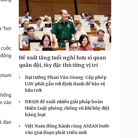
 “hơi
 cuộc
 động
Đề xuất tăng tuổi nghỉ hưu sĩ quan
quân đội, tùy đặc thù từng vị trí
anium
Đại tướng Phan Văn Giang: Cấp phép
UAV phải gắn với định danh để bảo vệ
bầu trời
chống
ĐBQH đề xuất nhiều giải pháp hoàn
m vào
thiện Luật phòng chống vũ khí hủy diệt
hàng loạt
cả đạn
Việt Nam đồng hành cùng ASEAN bước
vào giai đoạn phát triển mới