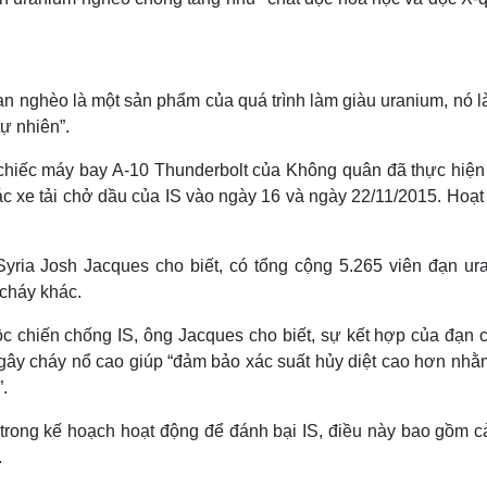
 nghèo là một sản phẩm của quá trình làm giàu uranium, nó là
ự nhiên”.
chiếc máy bay A-10 Thunderbolt của Không quân đã thực hiện
 xe tải chở dầu của IS vào ngày 16 và ngày 22/11/2015. Hoạt
yria Josh Jacques cho biết, có tổng cộng 5.265 viên đạn ur
cháy khác.
uộc chiến chống IS, ông Jacques cho biết, sự kết hợp của đạn 
gây cháy nổ cao giúp “đảm bảo xác suất hủy diệt cao hơn nhằ
.
n trong kế hoạch hoạt động để đánh bại IS, điều này bao gồm 
.