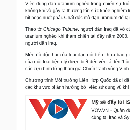
Việc dùng đạn uranium nghèo trong chiến sự luôn
không khí và gây ra thương tổn sức khỏe nghiêm 
hít hoặc nuốt phải. Chất độc mà đạn uranium để lại
Theo tờ
Chicago Tribune
, người dân Iraq đã vô 
uranium nghèo khi tham chiến tại đây năm 2003. Đ
người dân Iraq.
Mức độ độc hại của loại đạn nói trên chưa bao 
của một loại bệnh lý được biết đến với cái tên “h
các cựu binh từng tham gia Chiến tranh vùng Vịn
Chương trình Môi trường Liên Hợp Quốc đã đi đầu
các khu vực bị ảnh hưởng bởi việc sử dụng vũ khí 
Mỹ sẽ đẩy lùi I
VOV.VN - Quân đội
cùng tại Iraq và Sy