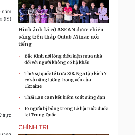
Doanh nghiệp 24h
Tin Công nghệ
Doanh nhân
Trải nghiệm
o năm
ì cộng đồng
Chuyển đổi số
 (IS)
Hình ảnh lá cờ ASEAN được chiếu
u lịch
Podcast
sáng trên tháp Qutub Minar nổi
Tư vấn
Câu chuyện thời sự
tiếng
Săn Tour
Đọc truyện đêm khuya
heck-in
Cửa sổ tình yêu
Bắc Kinh nới lỏng điều kiện mua nhà
Kể chuyện cho bé
đối với người không có hộ khẩu
Hạt giống tâm hồn
Thời sự quốc tế trưa 8/8: Nga tập kích 7
cơ sở năng lượng trọng yếu của
Ukraine
Thái Lan cam kết kiểm soát súng đạn
16 người bị bỏng trong Lễ hội rước đuốc
tại Trung Quốc
ỹ trực
CHÍNH TRỊ
quang