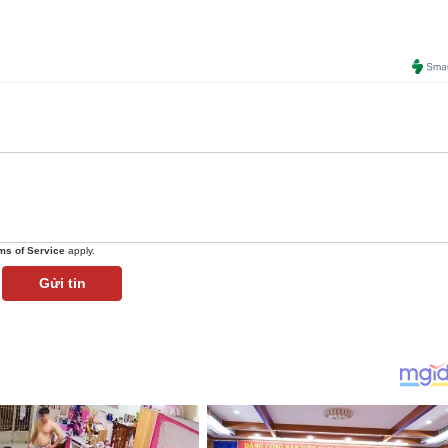
ms of Service
apply.
Gửi tin