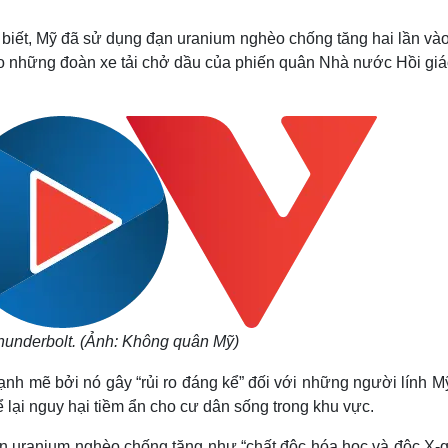
Lịch thi đấu bóng đá
Xe máy
Thế giới thể thao
Tư vấn
biết, Mỹ đã sử dụng đạn uranium nghèo chống tăng hai lần và
eSports
V
o những đoàn xe tải chở dầu của phiến quân Nhà nước Hồi giáo
Hậu trường
Văn hóa
Giải trí
D
Sân khấu - Điện ảnh
Nghệ sĩ
Văn học
Thời trang
Âm nhạc
Sao Việt
c
Di sản
hunderbolt. (Ảnh: Không quân Mỹ)
mạnh mẽ bởi nó gây “rủi ro đáng kể” đối với những người lính M
 lại nguy hại tiềm ẩn cho cư dân sống trong khu vực.
n uranium nghèo chống tăng như “chất độc hóa học và độc X-