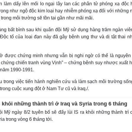
 làm dấy lên mối lo ngại lây lan các phân tử phóng xạ độc h
trọng như ngộ độc kim loại hay nhiễm phóng xạ đối với những 
 trong môi trường sẽ tồn tại gần như mãi mãi.
cùng bất bình sau khi quân đội Mỹ sử dụng hàng trăm ngàn viê
ộc tố của loại đạn này đã gây bệnh ung thư và dị tật thai nh
giờ được chứng minh nhưng vẫn bị nghi ngờ có thể là nguyên
ội chứng chiến tranh vùng Vịnh” – chứng bệnh suy nhược xuất 
h năm 1990-1991.
 trong việc tiến hành nghiên cứu và làm sạch môi trường sốn
trong cuộc xung đột ở Nam Tư cũ và Iraq./.
S khỏi những thành trì ở Iraq và Syria trong 6 tháng
 Mỹ ngày 8/2 tuyên bố sẽ đẩy lùi IS ra khỏi những thành trì 
ria trong vòng 6 tháng tới.