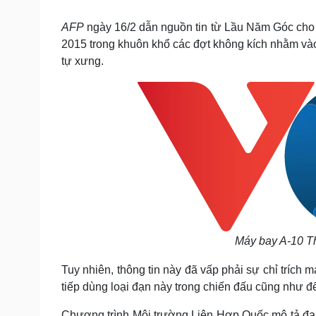
Tin nóng
Việt Nam
Tư vấn luật
Phân tích
AFP
ngày 16/2 dẫn nguồn tin từ Lầu Năm Góc cho 
2015 trong khuôn khổ các đợt không kích nhằm và
tự xưng.
Sức khỏe
Đời sống
Dinh dưỡng - món ngon
Nhà đẹp
Cây thuốc
Blog
Sản phụ khoa
Tình yêu - Gia đình
Nhi khoa
Nam khoa
Làm đẹp - giảm cân
Phòng mạch online
Ăn sạch sống khỏe
Cải chính
Máy bay A-10 T
Tuy nhiên, thông tin này đã vấp phải sự chỉ trích 
tiếp dùng loại đạn này trong chiến đấu cũng như để
Chương trình Môi trường Liên Hợp Quốc mô tả đạ