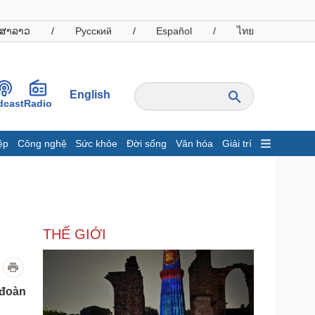
ສາລາວ
/
Русский
/
Español
/
ไทย
English
dcast
Radio
ệp
Công nghệ
Sức khỏe
Đời sống
Văn hóa
Giải trí
inh tế
Thị trường
ất động sản
Giá vàng
hởi nghiệp
Tiêu dùng
Tỷ giá
THẾ GIỚI
Chứng khoán
Giá cà phê
oanh nghiệp
Công nghệ
 đoàn
hông tin doanh nghiệp
Sành điệu