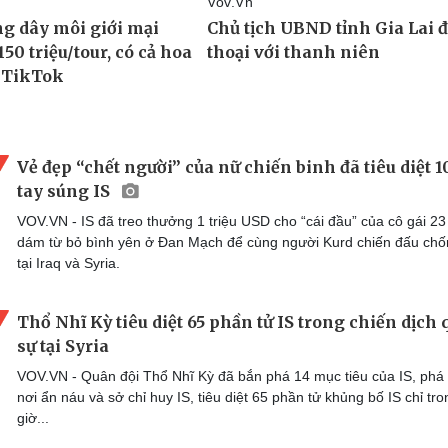
Vẻ đẹp “chết người” của nữ chiến binh đã tiêu diệt 1
tay súng IS
VOV.VN - IS đã treo thưởng 1 triệu USD cho “cái đầu” của cô gái 23 
dám từ bỏ bình yên ở Đan Mạch để cùng người Kurd chiến đấu chố
tại Iraq và Syria.
Thổ Nhĩ Kỳ tiêu diệt 65 phần tử IS trong chiến dịch
sự tại Syria
VOV.VN - Quân đội Thổ Nhĩ Kỳ đã bắn phá 14 mục tiêu của IS, phá
nơi ẩn náu và sở chỉ huy IS, tiêu diệt 65 phần tử khủng bố IS chỉ tr
giờ...