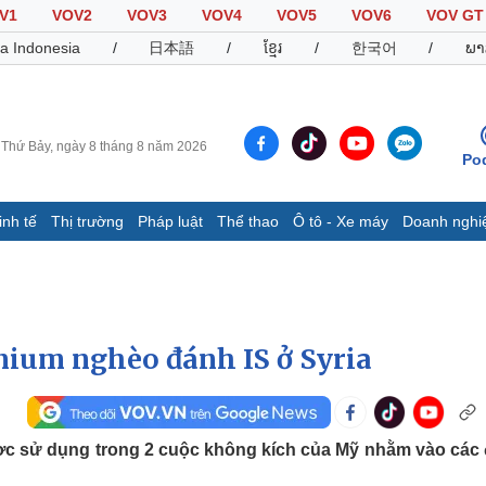
V1
VOV2
VOV3
VOV4
VOV5
VOV6
VOV GT
a Indonesia
/
日本語
/
ខ្មែរ
/
한국어
/
ພາ
Thứ Bảy, ngày 8 tháng 8 năm 2026
Po
inh tế
Thị trường
Pháp luật
Thể thao
Ô tô - Xe máy
Doanh nghi
Thế giới
Multimedia
K
Quan sát
Video
B
Cuộc sống đó đây
Ảnh
K
Hồ sơ
E-Magazine
ium nghèo đánh IS ở Syria
Infographic
Thể thao
Ô tô - Xe máy
D
ợc sử dụng trong 2 cuộc không kích của Mỹ nhằm vào các
Bóng đá
Ô tô
T