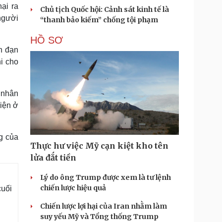
ại ra
Chủ tịch Quốc hội: Cảnh sát kinh tế là
người
“thanh bảo kiếm” chống tội phạm
HỒ SƠ
n đạn
i cho
 nhân
hiện ở
g của
Thực hư việc Mỹ cạn kiệt kho tên
lửa đắt tiền
Lý do ông Trump được xem là tư lệnh
chiến lược hiệu quả
cuối
Chiến lược lợi hại của Iran nhằm làm
suy yếu Mỹ và Tổng thống Trump