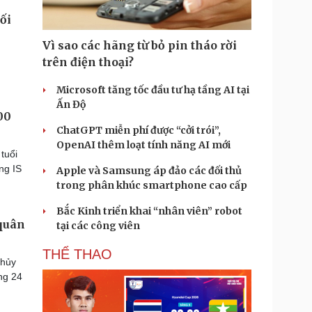
Vì sao các hãng từ bỏ pin tháo rời
trên điện thoại?
Microsoft tăng tốc đầu tư hạ tầng AI tại
Ấn Độ
00
ChatGPT miễn phí được “cởi trói”,
OpenAI thêm loạt tính năng AI mới
tuổi
ng IS
Apple và Samsung áp đảo các đối thủ
trong phân khúc smartphone cao cấp
Bắc Kinh triển khai “nhân viên” robot
 quân
tại các công viên
THỂ THAO
 hủy
ong 24