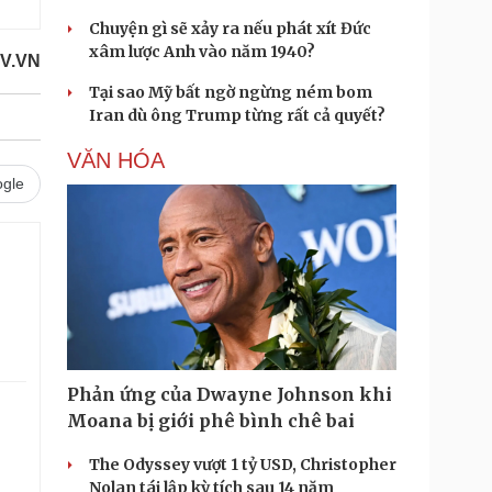
Chuyện gì sẽ xảy ra nếu phát xít Đức
xâm lược Anh vào năm 1940?
V.VN
Tại sao Mỹ bất ngờ ngừng ném bom
Iran dù ông Trump từng rất cả quyết?
VĂN HÓA
gle
Phản ứng của Dwayne Johnson khi
Moana bị giới phê bình chê bai
The Odyssey vượt 1 tỷ USD, Christopher
Nolan tái lập kỳ tích sau 14 năm