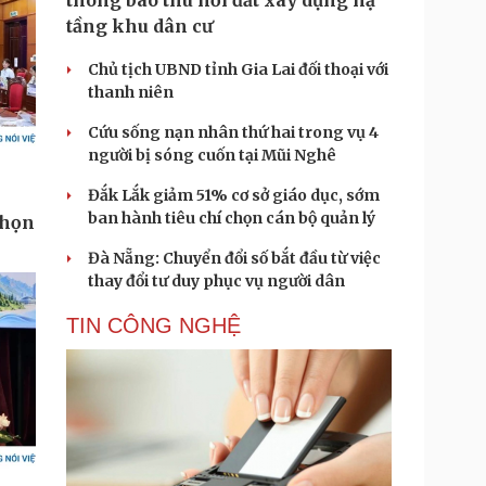
thông báo thu hồi đất xây dựng hạ
tầng khu dân cư
Chủ tịch UBND tỉnh Gia Lai đối thoại với
thanh niên
Cứu sống nạn nhân thứ hai trong vụ 4
người bị sóng cuốn tại Mũi Nghê
Đắk Lắk giảm 51% cơ sở giáo dục, sớm
ban hành tiêu chí chọn cán bộ quản lý
Đà Nẵng: Chuyển đổi số bắt đầu từ việc
thay đổi tư duy phục vụ người dân
TIN CÔNG NGHỆ