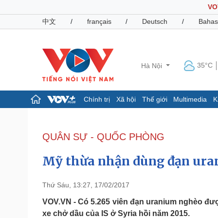
VO
中文
/
français
/
Deutsch
/
Bahas
35°C
Hà Nội
Chính trị
Xã hội
Thế giới
Multimedia
K
Chính trị
Xã hội
Đảng
Tin 24h
QUÂN SỰ - QUỐC PHÒNG
Tổ chức nhân sự
Dự báo thời tiết
Quốc hội
Giáo dục
Mỹ thừa nhận dùng đạn uran
Nhận diện sự thật
Dấu ấn VOV
Việc làm
Biển đảo
Thứ Sáu, 13:27, 17/02/2017
Pháp luật
Quân sự - Quốc phòng
VOV.VN - Có 5.265 viên đạn uranium nghèo đư
xe chở dầu của IS ở Syria hồi năm 2015.
Vụ án
Vũ khí