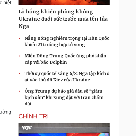
 biệt
Doanh nghiệp 24h
Tin Công nghệ
Doanh nhân
Trải nghiệm
Lỗ hổng khiến phòng không
ì cộng đồng
Chuyển đổi số
Ukraine đuối sức trước mưa tên lửa
Nga
u lịch
Podcast
Nắng nóng nghiêm trọng tại Hàn Quốc
Tư vấn
Câu chuyện thời sự
khiến 21 trường hợp tử vong
Săn Tour
Đọc truyện đêm khuya
heck-in
Cửa sổ tình yêu
Miền Đông Trung Quốc ứng phó khẩn
Kể chuyện cho bé
cấp với bão Dolphin
Hạt giống tâm hồn
Thời sự quốc tế sáng 6/8: Nga tập kích ồ
ạt vào thủ đô Kiev của Ukraine
Ông Trump dự báo giá dầu sẽ “giảm
kịch sàn” khi xung đột với Iran chấm
dứt
rưởng
CHÍNH TRỊ