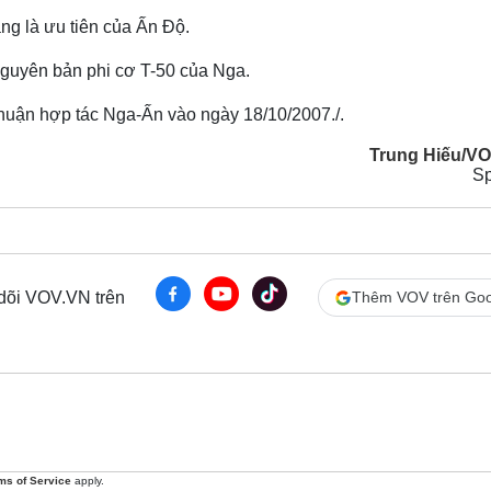
ng là ưu tiên của Ấn Độ.
nguyên bản phi cơ T-50 của Nga.
thuận hợp tác Nga-Ấn vào ngày 18/10/2007./.
Trung Hiếu/V
Sp
 dõi VOV.VN trên
Thêm VOV trên Goo
ms of Service
apply.