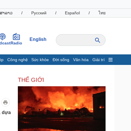
ສາລາວ
/
Русский
/
Español
/
ไทย
English
dcast
Radio
ệp
Công nghệ
Sức khỏe
Đời sống
Văn hóa
Giải trí
inh tế
Thị trường
THẾ GIỚI
ất động sản
Giá vàng
hởi nghiệp
Tiêu dùng
Tỷ giá
Chứng khoán
Giá cà phê
A dựa
oanh nghiệp
Công nghệ
hông tin doanh nghiệp
Sành điệu