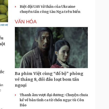
Biệt đội UAV tử thần của Ukraine
chuyên tấn công tàu Nga trên biển
VĂN HÓA
ước
Ba phim Việt cùng “đổ bộ” phòng
vé tháng 8, đối đầu loạt bom tấn
ngoại
ản
c
Thanh âm vượt đại dương: Chuyện chưa
kể về bản tình ca từ chốn ngục tù Côn
Đảo