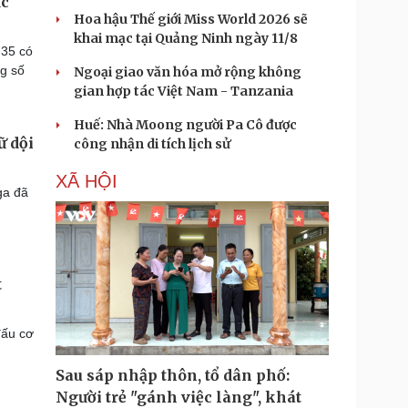
ục
Hoa hậu Thế giới Miss World 2026 sẽ
khai mạc tại Quảng Ninh ngày 11/8
-35 có
ng số
Ngoại giao văn hóa mở rộng không
gian hợp tác Việt Nam - Tanzania
Huế: Nhà Moong người Pa Cô được
ữ dội
công nhận di tích lịch sử
XÃ HỘI
ga đã
t
đấu cơ
Sau sáp nhập thôn, tổ dân phố:
Người trẻ "gánh việc làng", khát