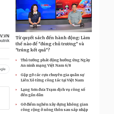
OV.VN
Từ quyết sách đến hành động: Làm
utnik
thế nào để "đúng chủ trương" và
"trúng kết quả"?
Thủ tướng phát động hưởng ứng Ngày
An ninh mạng Việt Nam 6/8
gle
Gặp gỡ các cựu chuyên gia quân sự
Liên Xô từng công tác tại Việt Nam
Lạng Sơn đưa Trạm dịch vụ công số
đến gần dân
Gỡ điểm nghẽn xây dựng không gian
công cộng ở nông thôn sau sáp nhập