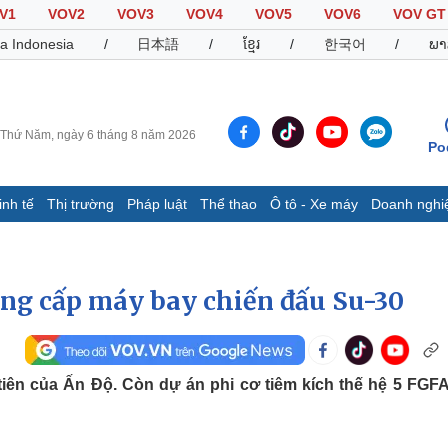
V1
VOV2
VOV3
VOV4
VOV5
VOV6
VOV GT
a Indonesia
/
日本語
/
ខ្មែរ
/
한국어
/
ພາ
Thứ Năm, ngày 6 tháng 8 năm 2026
Po
inh tế
Thị trường
Pháp luật
Thể thao
Ô tô - Xe máy
Doanh nghi
Thế giới
Multimedia
K
Quan sát
Video
B
âng cấp máy bay chiến đấu Su-30
Cuộc sống đó đây
Ảnh
K
Hồ sơ
E-Magazine
Infographic
tiên của Ấn Độ. Còn dự án phi cơ tiêm kích thế hệ 5 FGF
Thể thao
Ô tô - Xe máy
D
Bóng đá
Ô tô
T