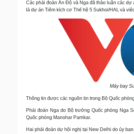
Các phái đoàn Ấn Độ và Nga đã thảo luận các dự 
Tin nóng
Việt Nam
là dự án Tiêm kích cơ Thế hệ 5 Sukhoi/HAL và vi
Tư vấn luật
Phân tích
Sức khỏe
Đời sống
Dinh dưỡng - món ngon
Nhà đẹp
Cây thuốc
Blog
Sản phụ khoa
Tình yêu - Gia đình
Nhi khoa
Nam khoa
Làm đẹp - giảm cân
Phòng mạch online
Ăn sạch sống khỏe
Máy bay Su
Cải chính
Thông tin được các nguồn tin trong Bộ Quốc phòng 
Phái đoàn Nga do Bộ trưởng Quốc phòng Nga Se
Quốc phòng Manohar Parrikar.
Hai phái đoàn dự hội nghị tại New Delhi do ủy ban