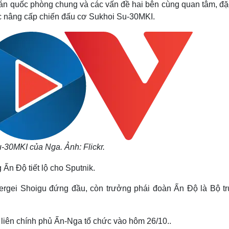
án quốc phòng chung và các vấn đề hai bên cùng quan tâm, đặc
Lịch thi đấu bóng đá
Xe máy
ệc nâng cấp chiến đấu cơ Sukhoi Su-30MKI.
Thế giới thể thao
Tư vấn
eSports
V
Hậu trường
Văn hóa
Giải trí
D
Sân khấu - Điện ảnh
Nghệ sĩ
Văn học
Thời trang
Âm nhạc
Sao Việt
c
Di sản
-30MKI của Nga. Ảnh: Flickr.
Ấn Độ tiết lộ cho Sputnik.
rgei Shoigu đứng đầu, còn trưởng phái đoàn Ấn Độ là Bộ t
 liên chính phủ Ấn-Nga tổ chức vào hôm 26/10..