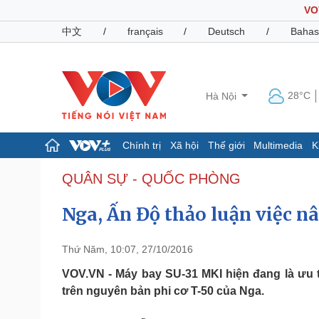
VO
中文
/
français
/
Deutsch
/
Bahas
28°C
Hà Nội
Chính trị
Xã hội
Thế giới
Multimedia
K
Chính trị
Xã hội
QUÂN SỰ - QUỐC PHÒNG
Đảng
Tin 24h
Nga, Ấn Độ thảo luận việc n
Tổ chức nhân sự
Dự báo thời tiết
Quốc hội
Giáo dục
Nhận diện sự thật
Dấu ấn VOV
Thứ Năm, 10:07, 27/10/2016
Việc làm
Biển đảo
VOV.VN - Máy bay SU-31 MKI hiện đang là ưu 
trên nguyên bản phi cơ T-50 của Nga.
Pháp luật
Quân sự - Quốc phòng
Vụ án
Vũ khí