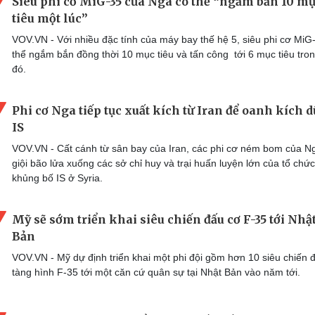
Siêu phi cơ MiG-35 của Nga có thể “ngắm bắn 10 m
tiêu một lúc”
VOV.VN - Với nhiều đặc tính của máy bay thế hệ 5, siêu phi cơ MiG
thể ngắm bắn đồng thời 10 mục tiêu và tấn công tới 6 mục tiêu tro
đó.
Phi cơ Nga tiếp tục xuất kích từ Iran để oanh kích d
IS
VOV.VN - Cất cánh từ sân bay của Iran, các phi cơ ném bom của N
giội bão lửa xuống các sở chỉ huy và trại huấn luyện lớn của tổ chức
khủng bố IS ở Syria.
Mỹ sẽ sớm triển khai siêu chiến đấu cơ F-35 tới Nhậ
Bản
VOV.VN - Mỹ dự định triển khai một phi đội gồm hơn 10 siêu chiến 
tàng hình F-35 tới một căn cứ quân sự tại Nhật Bản vào năm tới.