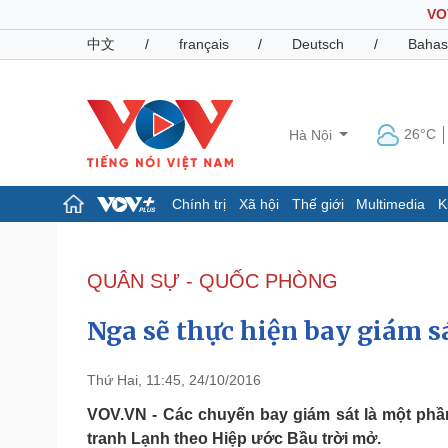
VO
中文
/
français
/
Deutsch
/
Bahas
26°C
Hà Nội
Chính trị
Xã hội
Thế giới
Multimedia
K
Chính trị
Xã hội
Đảng
Tin 24h
QUÂN SỰ - QUỐC PHÒNG
Tổ chức nhân sự
Dự báo thời tiết
Quốc hội
Giáo dục
Nga sẽ thực hiện bay giám s
Nhận diện sự thật
Dấu ấn VOV
Việc làm
Biển đảo
Thứ Hai, 11:45, 24/10/2016
Pháp luật
Quân sự - Quốc phòng
VOV.VN - Các chuyến bay giám sát là một phầ
tranh Lạnh theo Hiệp ước Bầu trời mở.
Vụ án
Vũ khí