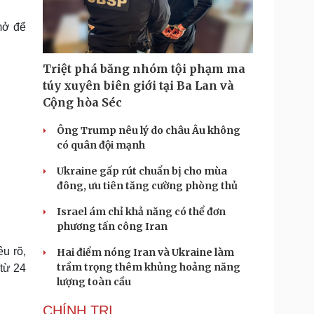
Doanh nghiệp 24h
Tin Công nghệ
Doanh nhân
Trải nghiệm
mở để
ì cộng đồng
Chuyển đổi số
Triệt phá băng nhóm tội phạm ma
u lịch
Podcast
túy xuyên biên giới tại Ba Lan và
Tư vấn
Câu chuyện thời sự
Cộng hòa Séc
Săn Tour
Đọc truyện đêm khuya
heck-in
Cửa sổ tình yêu
Ông Trump nêu lý do châu Âu không
Kể chuyện cho bé
có quân đội mạnh
Hạt giống tâm hồn
Ukraine gấp rút chuẩn bị cho mùa
đông, ưu tiên tăng cường phòng thủ
Israel ám chỉ khả năng có thể đơn
phương tấn công Iran
u rõ,
Hai điểm nóng Iran và Ukraine làm
trầm trọng thêm khủng hoảng năng
từ 24
lượng toàn cầu
CHÍNH TRỊ