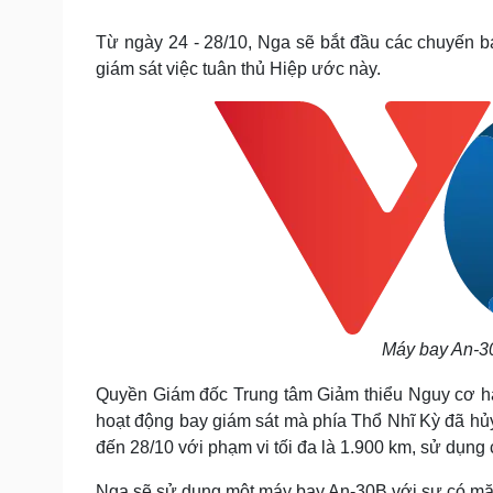
Tin nóng
Việt Nam
Tư vấn luật
Phân tích
Từ ngày 24 - 28/10, Nga sẽ bắt đầu các chuyến b
giám sát việc tuân thủ Hiệp ước này.
Sức khỏe
Đời sống
Dinh dưỡng - món ngon
Nhà đẹp
Cây thuốc
Blog
Sản phụ khoa
Tình yêu - Gia đình
Nhi khoa
Nam khoa
Làm đẹp - giảm cân
Phòng mạch online
Ăn sạch sống khỏe
Cải chính
Máy bay An-30
Quyền Giám đốc Trung tâm Giảm thiểu Nguy cơ hạ
hoạt động bay giám sát mà phía Thổ Nhĩ Kỳ đã hủy
đến 28/10 với phạm vi tối đa là 1.900 km, sử dụng 
Nga sẽ sử dụng một máy bay An-30B với sự có mặt 