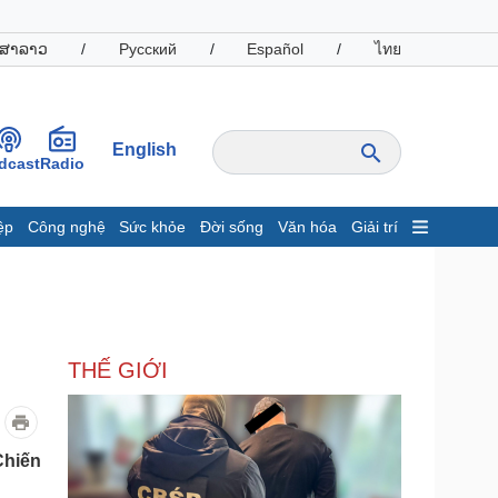
ສາລາວ
/
Русский
/
Español
/
ไทย
English
dcast
Radio
ệp
Công nghệ
Sức khỏe
Đời sống
Văn hóa
Giải trí
inh tế
Thị trường
ất động sản
Giá vàng
hởi nghiệp
Tiêu dùng
Tỷ giá
THẾ GIỚI
Chứng khoán
Giá cà phê
oanh nghiệp
Công nghệ
Chiến
hông tin doanh nghiệp
Sành điệu