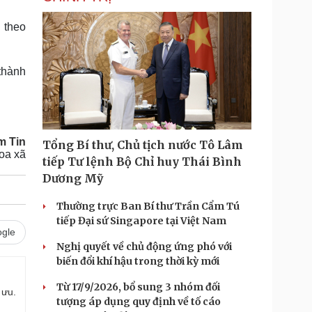
 theo
thành
m Tin
Tổng Bí thư, Chủ tịch nước Tô Lâm
oa xã
tiếp Tư lệnh Bộ Chỉ huy Thái Bình
Dương Mỹ
Thường trực Ban Bí thư Trần Cẩm Tú
tiếp Đại sứ Singapore tại Việt Nam
gle
Nghị quyết về chủ động ứng phó với
biến đổi khí hậu trong thời kỳ mới
Từ 17/9/2026, bổ sung 3 nhóm đối
 ưu.
tượng áp dụng quy định về tố cáo