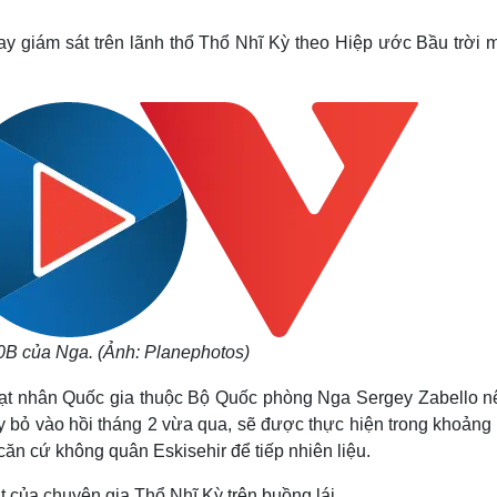
Lịch thi đấu bóng đá
Xe máy
Thế giới thể thao
Tư vấn
ay giám sát trên lãnh thổ Thổ Nhĩ Kỳ theo Hiệp ước Bầu trời 
eSports
V
Hậu trường
Văn hóa
Giải trí
D
Sân khấu - Điện ảnh
Nghệ sĩ
Văn học
Thời trang
Âm nhạc
Sao Việt
c
Di sản
B của Nga. (Ảnh: Planephotos)
t nhân Quốc gia thuộc Bộ Quốc phòng Nga Sergey Zabello nê
 bỏ vào hồi tháng 2 vừa qua, sẽ được thực hiện trong khoảng 
căn cứ không quân Eskisehir để tiếp nhiên liệu.
của chuyên gia Thổ Nhĩ Kỳ trên buồng lái.