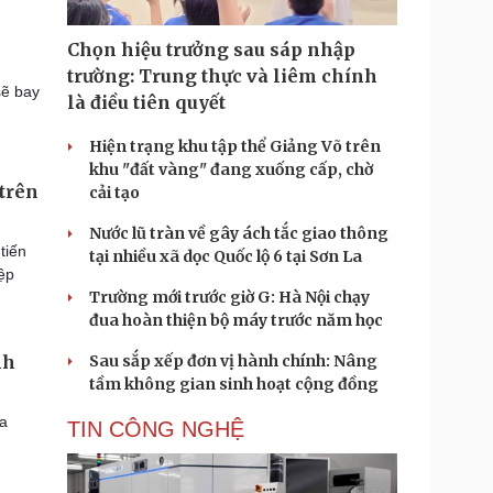
Chọn hiệu trưởng sau sáp nhập
trường: Trung thực và liêm chính
sẽ bay
là điều tiên quyết
Hiện trạng khu tập thể Giảng Võ trên
khu "đất vàng" đang xuống cấp, chờ
 trên
cải tạo
Nước lũ tràn về gây ách tắc giao thông
tiến
tại nhiều xã dọc Quốc lộ 6 tại Sơn La
ệp
Trường mới trước giờ G: Hà Nội chạy
đua hoàn thiện bộ máy trước năm học
nh
Sau sắp xếp đơn vị hành chính: Nâng
tầm không gian sinh hoạt cộng đồng
a
TIN CÔNG NGHỆ