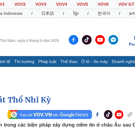
V1
VOV2
VOV3
VOV4
VOV5
VOV6
VOV GT
a Indonesia
/
日本語
/
ខ្មែរ
/
한국어
/
ພາ
Thứ Năm, ngày 6 tháng 8 năm 2026
Po
inh tế
Thị trường
Pháp luật
Thể thao
Ô tô - Xe máy
Doanh nghi
Thế giới
Multimedia
K
Quan sát
Video
B
Cuộc sống đó đây
Ảnh
K
Hồ sơ
E-Magazine
át Thổ Nhĩ Kỳ
Infographic
Thể thao
Ô tô - Xe máy
D
n trong các biện pháp xây dựng niềm tin ở châu Âu sau 
Bóng đá
Ô tô
T