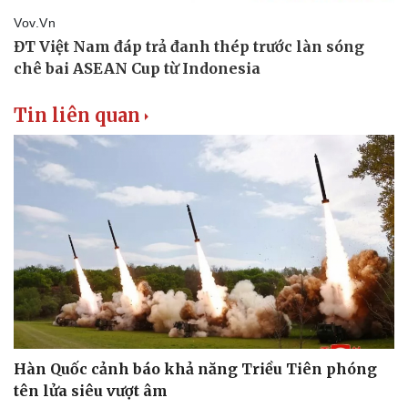
Tin liên quan
Văn hóa
Giải trí
Sân khấu - Điện ảnh
Nghệ sĩ
Văn học
Thời trang
Âm nhạc
Sao Việt
Di sản
Hàn Quốc cảnh báo khả năng Triều Tiên phóng
tên lửa siêu vượt âm