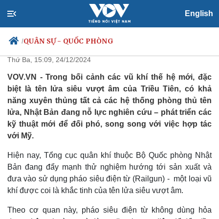
English
Nhật thử nghiệm vũ khí khắc
tinh của tên lửa siêu vượt âm
QUÂN SỰ - QUỐC PHÒNG
/
Thứ Ba, 15:09, 24/12/2024
VOV.VN - Trong bối cảnh các vũ khí thế hệ mới, đặc
biệt là tên lửa siêu vượt âm của Triều Tiên, có khả
Chính trị
Xã hội
năng xuyên thủng tất cả các hệ thống phòng thủ tên
Đảng
Tin 24h
lửa, Nhật Bản đang nỗ lực nghiên cứu – phát triển các
Tổ chức nhân sự
Dự báo thời tiết
kỹ thuật mới để đối phó, song song với việc hợp tác
Quốc hội
Giáo dục
với Mỹ.
Nhận diện sự thật
Dấu ấn VOV
Việc làm
Hiện nay, Tổng cục quân khí thuộc Bộ Quốc phòng Nhật
Biển đảo
Bản đang đẩy mạnh thử nghiệm hướng tới sản xuất và
đưa vào sử dụng pháo siêu điện từ (Railgun) - một loại vũ
khí được coi là khắc tinh của tên lửa siêu vượt âm.
Theo cơ quan này, pháo siêu điện từ không dùng hỏa