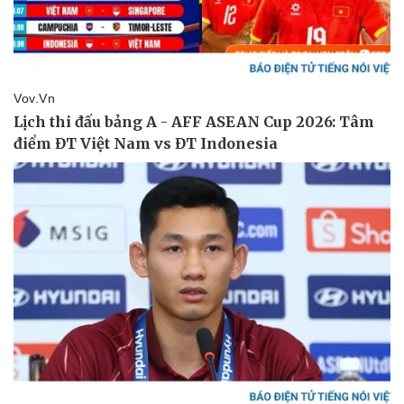
Dinh dưỡng - món ngon
Nhà đẹp
Cây thuốc
Blog
Sản phụ khoa
Tình yêu - Gia đình
Nhi khoa
Nam khoa
Làm đẹp - giảm cân
Phòng mạch online
Ăn sạch sống khỏe