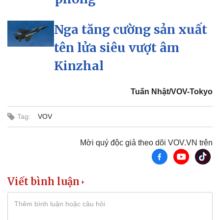
Nga tăng cường sản xuất
tên lửa siêu vượt âm
Kinzhal
Tuấn Nhật/VOV-Tokyo
Tag:
VOV
Mời quý độc giả theo dõi VOV.VN trên
Pháp luật
Quân sự - Quốc phòng
Viết bình luận
Vụ án
Vũ khí
Tin nóng
Việt Nam
Tư vấn luật
Phân tích