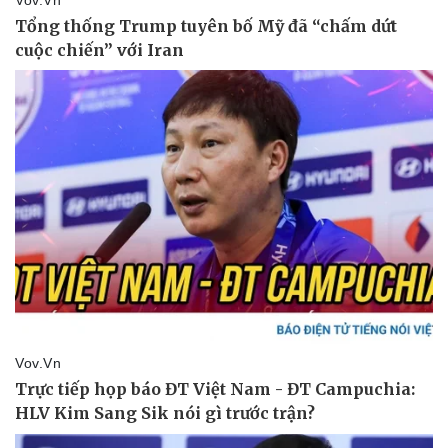
Thể thao
Ô tô - Xe máy
Bóng đá
Ô tô
Lịch thi đấu bóng đá
Xe máy
Thế giới thể thao
Tư vấn
eSports
Hậu trường