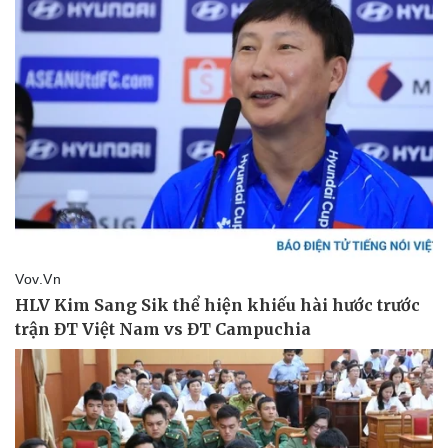
Doanh nghiệp
Công nghệ
Thông tin doanh nghiệp
Sành điệu
Doanh nghiệp 24h
Tin Công nghệ
Doanh nhân
Trải nghiệm
Vì cộng đồng
Chuyển đổi số