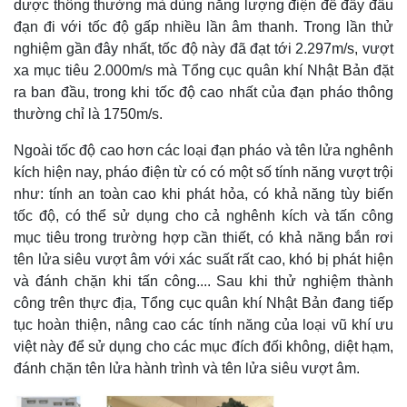
dược thông thường mà dùng năng lượng điện để đẩy đầu
đạn đi với tốc độ gấp nhiều lần âm thanh. Trong lần thử
nghiệm gần đây nhất, tốc độ này đã đạt tới 2.297m/s, vượt
xa mục tiêu 2.000m/s mà Tổng cục quân khí Nhật Bản đặt
ra ban đầu, trong khi tốc độ cao nhất của đạn pháo thông
thường chỉ là 1750m/s.
Ngoài tốc độ cao hơn các loại đạn pháo và tên lửa nghênh
kích hiện nay, pháo điện từ có có một số tính năng vượt trội
như: tính an toàn cao khi phát hỏa, có khả năng tùy biến
tốc độ, có thể sử dụng cho cả nghênh kích và tấn công
mục tiêu trong trường hợp cần thiết, có khả năng bắn rơi
tên lửa siêu vượt âm với xác suất rất cao, khó bị phát hiện
và đánh chặn khi tấn công.... Sau khi thử nghiệm thành
công trên thực địa, Tổng cục quân khí Nhật Bản đang tiếp
tục hoàn thiện, nâng cao các tính năng của loại vũ khí ưu
việt này để sử dụng cho các mục đích đối không, diệt hạm,
đánh chặn tên lửa hành trình và tên lửa siêu vượt âm.
Thế giới
Multimedia
Quan sát
Video