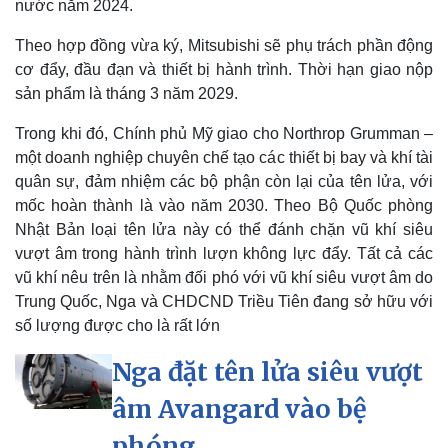
nước năm 2024.
Theo hợp đồng vừa ký, Mitsubishi sẽ phụ trách phần động
cơ đẩy, đầu đạn và thiết bị hành trình. Thời hạn giao nộp
sản phẩm là tháng 3 năm 2029.
Trong khi đó, Chính phủ Mỹ giao cho Northrop Grumman –
Kinh tế
Thị trường
một doanh nghiệp chuyên chế tạo các thiết bị bay và khí tài
Bất động sản
Giá vàng
quân sự, đảm nhiệm các bộ phận còn lại của tên lửa, với
Khởi nghiệp
Tiêu dùng
mốc hoàn thành là vào năm 2030. Theo Bộ Quốc phòng
Tỷ giá
Nhật Bản loại tên lửa này có thể đánh chặn vũ khí siêu
Chứng khoán
vượt âm trong hành trình lượn không lực đẩy. Tất cả các
Giá cà phê
vũ khí nêu trên là nhằm đối phó với vũ khí siêu vượt âm do
Trung Quốc, Nga và CHDCND Triều Tiên đang sở hữu với
số lượng được cho là rất lớn
Nga đặt tên lửa siêu vượt
âm Avangard vào bệ
phóng