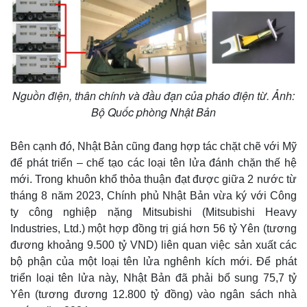
Cuộc sống đó đây
Ảnh
Hồ sơ
E-Magazine
Infographic
Nguồn điện, thân chính và đầu đạn của pháo điện từ. Ảnh:
Bộ Quốc phòng Nhật Bản
Bên cạnh đó, Nhật Bản cũng đang hợp tác chặt chẽ với Mỹ
để phát triển – chế tạo các loại tên lửa đánh chặn thế hệ
mới. Trong khuôn khổ thỏa thuận đạt được giữa 2 nước từ
tháng 8 năm 2023, Chính phủ Nhật Bản vừa ký với Công
ty công nghiệp nặng Mitsubishi (Mitsubishi Heavy
Industries, Ltd.) một hợp đồng trị giá hơn 56 tỷ Yên (tương
đương khoảng 9.500 tỷ VND) liên quan việc sản xuất các
bộ phận của một loại tên lửa nghênh kích mới. Để phát
triển loại tên lửa này, Nhật Bản đã phải bổ sung 75,7 tỷ
Yên (tương đương 12.800 tỷ đồng) vào ngân sách nhà