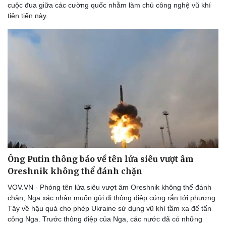
cuộc đua giữa các cường quốc nhằm làm chủ công nghệ vũ khí
Tư vấn
Câu chuyện thời sự
tiên tiến này.
Săn Tour
Đọc truyện đêm khuya
check-in
Cửa sổ tình yêu
Kể chuyện cho bé
Hạt giống tâm hồn
Ông Putin thông báo về tên lửa siêu vượt âm
Oreshnik không thể đánh chặn
VOV.VN - Phóng tên lửa siêu vượt âm Oreshnik không thể đánh
chặn, Nga xác nhận muốn gửi đi thông điệp cứng rắn tới phương
Tây về hậu quả cho phép Ukraine sử dụng vũ khí tầm xa để tấn
công Nga. Trước thông điệp của Nga, các nước đã có những