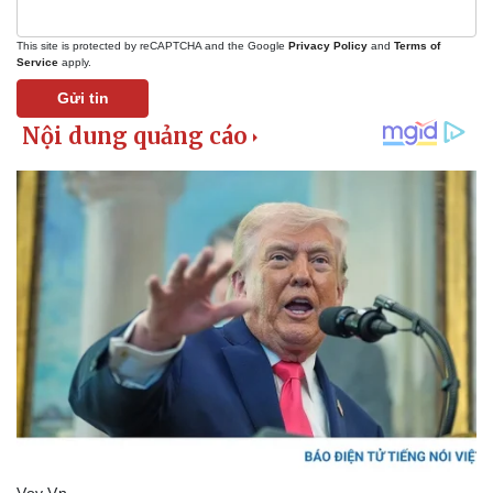
This site is protected by reCAPTCHA and the Google
Privacy Policy
and
Terms of
Service
apply.
Gửi tin