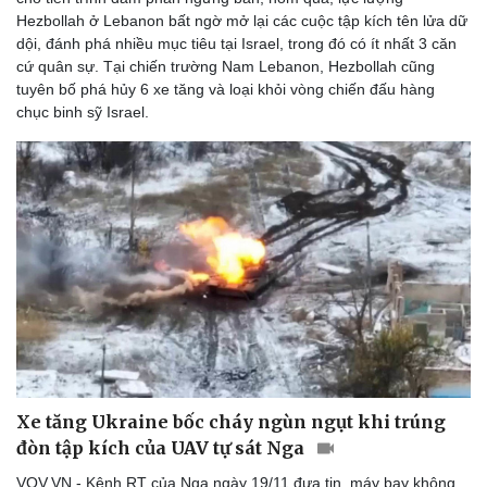
Hezbollah ở Lebanon bất ngờ mở lại các cuộc tập kích tên lửa dữ
dội, đánh phá nhiều mục tiêu tại Israel, trong đó có ít nhất 3 căn
cứ quân sự. Tại chiến trường Nam Lebanon, Hezbollah cũng
tuyên bố phá hủy 6 xe tăng và loại khỏi vòng chiến đấu hàng
chục binh sỹ Israel.
Du lịch
Podcast
Tư vấn
Câu chuyện thời sự
Săn Tour
Đọc truyện đêm khuya
check-in
Cửa sổ tình yêu
Kể chuyện cho bé
Hạt giống tâm hồn
Xe tăng Ukraine bốc cháy ngùn ngụt khi trúng
đòn tập kích của UAV tự sát Nga
VOV.VN - Kênh RT của Nga ngày 19/11 đưa tin, máy bay không