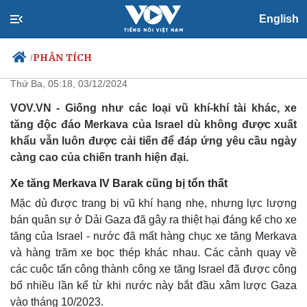
English
Xe tăng Merkava IV Barak của
Israel không ngừng được cải tiến
PHÂN TÍCH
/
Thứ Ba, 05:18, 03/12/2024
VOV.VN - Giống như các loại vũ khí-khí tài khác, xe
tăng độc đáo Merkava của Israel dù không được xuất
Chính trị
Xã hội
khẩu vẫn luôn được cải tiến để đáp ứng yêu cầu ngày
Đảng
Tin 24h
càng cao của chiến tranh hiện đại.
Tổ chức nhân sự
Dự báo thời tiết
Quốc hội
Giáo dục
Xe tăng Merkava IV Barak cũng bị tổn thất
Nhận diện sự thật
Dấu ấn VOV
Mặc dù được trang bị vũ khí hạng nhẹ, nhưng lực lượng
Việc làm
bán quân sự ở Dải Gaza đã gây ra thiệt hại đáng kể cho xe
Biển đảo
tăng của Israel - nước đã mất hàng chục xe tăng Merkava
và hàng trăm xe bọc thép khác nhau. Các cảnh quay về
các cuộc tấn công thành công xe tăng Israel đã được công
bố nhiều lần kể từ khi nước này bắt đầu xâm lược Gaza
vào tháng 10/2023.