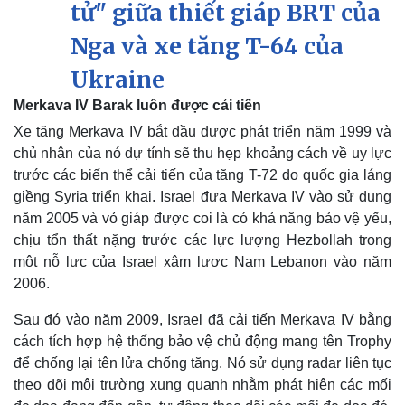
tử" giữa thiết giáp BRT của
Nga và xe tăng T-64 của
Ukraine
Merkava IV Barak luôn được cải tiến
Xe tăng Merkava IV bắt đầu được phát triển năm 1999 và
chủ nhân của nó dự tính sẽ thu hẹp khoảng cách về uy lực
trước các biến thể cải tiến của tăng T-72 do quốc gia láng
giềng Syria triển khai. Israel đưa Merkava IV vào sử dụng
năm 2005 và vỏ giáp được coi là có khả năng bảo vệ yếu,
chịu tổn thất nặng trước các lực lượng Hezbollah trong
một nỗ lực của Israel xâm lược Nam Lebanon vào năm
2006.
Sau đó vào năm 2009, Israel đã cải tiến Merkava IV bằng
cách tích hợp hệ thống bảo vệ chủ động mang tên Trophy
để chống lại tên lửa chống tăng. Nó sử dụng radar liên tục
Kinh tế
Thị trường
theo dõi môi trường xung quanh nhằm phát hiện các mối
Bất động sản
Giá vàng