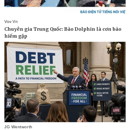
Văn hóa
Giải trí
Sân khấu - Điện ảnh
Nghệ sĩ
Văn học
Thời trang
Âm nhạc
Sao Việt
Di sản