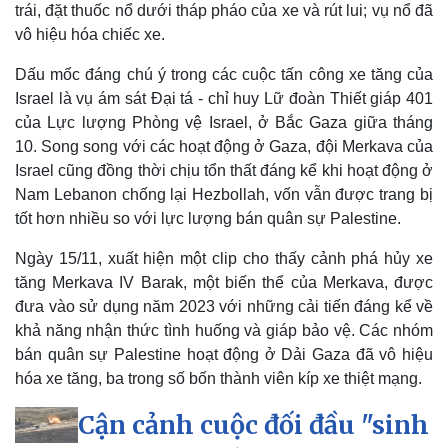
trái, đặt thuốc nổ dưới tháp pháo của xe và rút lui; vụ nổ đã
vô hiệu hóa chiếc xe.
Dấu mốc đáng chú ý trong các cuộc tấn công xe tăng của
Thế giới
Multimedia
Israel là vụ ám sát Đại tá - chỉ huy Lữ đoàn Thiết giáp 401
của Lực lượng Phòng vệ Israel, ở Bắc Gaza giữa tháng
Quan sát
Video
Cuộc sống đó đây
Ảnh
10. Song song với các hoạt động ở Gaza, đội Merkava của
Hồ sơ
E-Magazine
Israel cũng đồng thời chịu tổn thất đáng kể khi hoạt động ở
Infographic
Nam Lebanon chống lại Hezbollah, vốn vẫn được trang bị
tốt hơn nhiều so với lực lượng bán quân sự Palestine.
Ngày 15/11, xuất hiện một clip cho thấy cảnh phá hủy xe
tăng Merkava IV Barak, một biến thể của Merkava, được
đưa vào sử dụng năm 2023 với những cải tiến đáng kể về
khả năng nhận thức tình huống và giáp bảo vệ. Các nhóm
bán quân sự Palestine hoạt động ở Dải Gaza đã vô hiệu
hóa xe tăng, ba trong số bốn thành viên kíp xe thiệt mạng.
Cận cảnh cuộc đối đầu "sinh