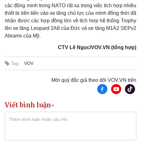
các đồng minh trong NATO rất xa trong việc tích hợp nhiều
thiết bị tiên tiến vào xe tăng chủ lực của mình đồng thời đã
nhận được các hợp đồng lớn về tích hợp hệ thống Trophy
lên xe tăng Leopard 2A8 của Đức và xe tăng M1A2 SEPv2
Abrams của Mỹ.
Thể thao
Ô tô - Xe máy
CTV Lê Ngọc/VOV.VN (tổng hợp)
Bóng đá
Ô tô
Lịch thi đấu bóng đá
Xe máy
Tag:
VOV
Thế giới thể thao
Tư vấn
eSports
Hậu trường
Mời quý độc giả theo dõi VOV.VN trên
Viết bình luận