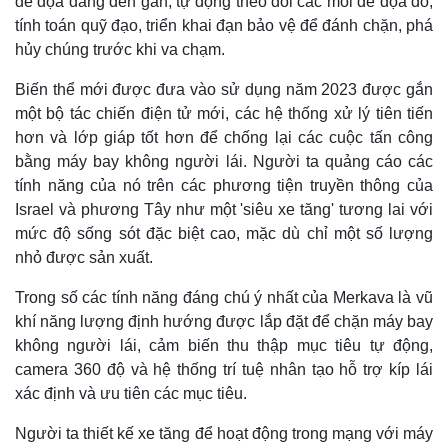
đe dọa đang đến gần, tự động theo dõi các mối đe dọa đó,
Khởi nghiệp
Tiêu dùng
tính toán quỹ đạo, triển khai đạn bảo vệ để đánh chặn, phá
Tỷ giá
hủy chúng trước khi va chạm.
Chứng khoán
Giá cà phê
Biến thể mới được đưa vào sử dụng năm 2023 được gắn
một bộ tác chiến điện tử mới, các hệ thống xử lý tiên tiến
hơn và lớp giáp tốt hơn để chống lại các cuộc tấn công
bằng máy bay không người lái. Người ta quảng cáo các
tính năng của nó trên các phương tiện truyền thông của
Israel và phương Tây như một 'siêu xe tăng' tương lai với
mức độ sống sót đặc biệt cao, mặc dù chỉ một số lượng
nhỏ được sản xuất.
Trong số các tính năng đáng chú ý nhất của Merkava là vũ
khí năng lượng định hướng được lắp đặt để chặn máy bay
không người lái, cảm biến thu thập mục tiêu tự động,
camera 360 độ và hệ thống trí tuệ nhân tạo hỗ trợ kíp lái
xác định và ưu tiên các mục tiêu.
Người ta thiết kế xe tăng để hoạt động trong mạng với máy