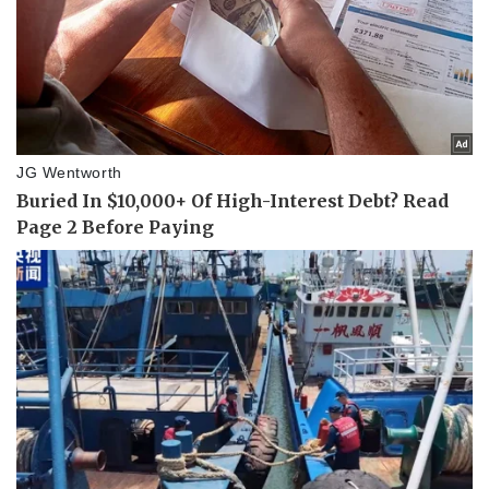
Nam khoa
Làm đẹp - giảm cân
Phòng mạch online
Ăn sạch sống khỏe