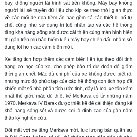
bay không người lái trinh sát trên không. Máy bay không
người lái sẽ truyền dữ liệu cho kíp xe theo thời gian thực
về các mối đe dọa tiềm ẩn bao gồm cả các thiết bị nổ tự
chế, cũng như sử dụng trí tuệ nhân tạo và các hệ thống
tăng khả năng sống sót được cải thiện cùng màn hình hiển
thị gắn trên mũ bảo hiểm kiểu máy bay chiến đấu nhằm sử
dụng tốt hơn các cảm biến mới.
Xe tăng tích hợp thêm các cảm biến liên tục theo dõi tình
trạng cơ học của xe, cho phép bảo trì dự đoán để giảm
thời gian chết. Mặc dù chi phí của xe không được biết rõ,
nhưng mức độ phức tạp của các hệ thống con tích hợp đã
khiến một số nhà phân tích ước tính, đây là loại xe tốn kém
Pháp luật
Quân sự - Quốc phòng
nhất thế giới, mặc dù thiết kế Merkava có từ những năm
Vụ án
Vũ khí
1970. Merkava IV Barak được thiết kế để cải thiện đáng kể
Tin nóng
Việt Nam
khả năng sống sót và được coi là đỉnh cao của gần năm
Tư vấn luật
Phân tích
thập kỷ nghiên cứu.
Đối mặt với xe tăng Merkava mới, lực lượng bán quân sự