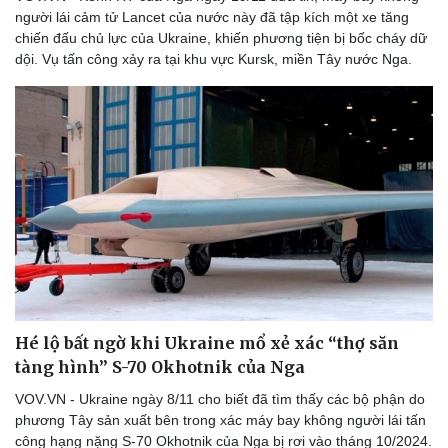
người lái cảm tử Lancet của nước này đã tập kích một xe tăng
chiến đấu chủ lực của Ukraine, khiến phương tiện bị bốc cháy dữ
dội. Vụ tấn công xảy ra tại khu vực Kursk, miền Tây nước Nga.
Hé lộ bất ngờ khi Ukraine mổ xẻ xác “thợ săn
tàng hình” S-70 Okhotnik của Nga
VOV.VN - Ukraine ngày 8/11 cho biết đã tìm thấy các bộ phận do
phương Tây sản xuất bên trong xác máy bay không người lái tấn
công hạng nặng S-70 Okhotnik của Nga bị rơi vào tháng 10/2024.