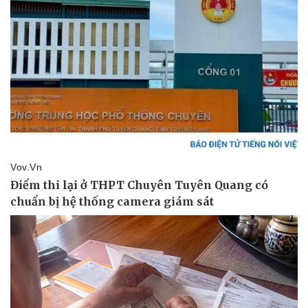
Sức khỏe
Đời sống
Dinh dưỡng - món ngon
Nhà đẹp
Cây thuốc
Blog
Sản phụ khoa
Tình yêu - Gia đình
Nhi khoa