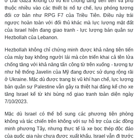
ở Dải Gaza không có vũ khí chống tăng tiên tiến và phụ
thuộc nhiều vào các thiết bị nổ tự chế, lựu phóng tương
đối cơ bản như RPG F7 của Triều Tiên. Điều này trái
ngược hoàn toàn với đối thủ khác mà lực lượng mặt đất
của Israel hiện đang giao tranh - lực lượng bán quân sự
Hezbollah của Lebanon.
Hezbollah không chỉ chứng minh được khả năng tiên tiến
của máy bay không người lái mà còn triển khai cả tên lửa
chống tăng với khả năng tấn công từ trên xuống - tương tự
như hệ thống Javelin của Mỹ đang được sử dụng rộng rãi
ở Ukraine. Mặc dù được trang bị vũ khí hạn chế, lực lượng
bán quân sự Palestine vẫn gây ra thiệt hại đáng kể cho xe
tăng Israel kể từ khi bùng nổ giao tranh toàn diện ngày
7/10/2023.
Mặc dù Israel có thể bổ sung các phương tiện phòng
không và tác chiến trên không với sự hỗ trợ của các đồng
minh phương Tây, nhưng thực tế là xe bọc thép độc ​​đáo
của quốc gia này chưa được xuất khẩu. Israel vẫn đi trước