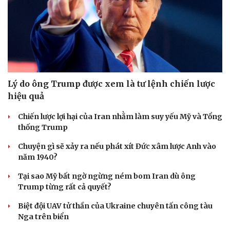
Lý do ông Trump được xem là tư lệnh chiến lược
hiệu quả
Chiến lược lợi hại của Iran nhằm làm suy yếu Mỹ và Tổng
thống Trump
Chuyện gì sẽ xảy ra nếu phát xít Đức xâm lược Anh vào
Văn hóa
Giải trí
năm 1940?
Sân khấu - Điện ảnh
Nghệ sĩ
Tại sao Mỹ bất ngờ ngừng ném bom Iran dù ông
Văn học
Thời trang
Trump từng rất cả quyết?
Âm nhạc
Sao Việt
Di sản
Biệt đội UAV tử thần của Ukraine chuyên tấn công tàu
Nga trên biển