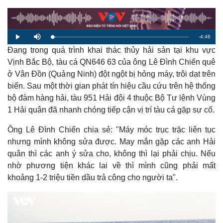
R
-
4:46
L
P
M
o
l
u
a
Đang trong quá trình khai thác thủy hải sản tại khu vực
a
t
e
d
y
e
e
Vịnh Bắc Bộ, tàu cá QN646 63 của ông Lê Đình Chiến quê
d
m
:
ở Vân Đồn (Quảng Ninh) đột ngột bị hỏng máy, trôi dạt trên
2
.
a
1
biển. Sau một thời gian phát tín hiệu cầu cứu trên hệ thống
5
%
bộ đàm hàng hải, tàu 951 Hải đội 4 thuộc Bộ Tư lệnh Vùng
i
1 Hải quân đã nhanh chóng tiếp cận vị trí tàu cá gặp sự cố.
n
i
Ông Lê Đình Chiến chia sẻ: "Máy móc trục trặc liên tục
nhưng mình không sửa được. May mắn gặp các anh Hải
n
quân thì các anh ý sửa cho, không thì lại phải chịu. Nếu
g
nhờ phương tiện khác lai về thì mình cũng phải mất
T
khoảng 1-2 triệu tiền dầu trả công cho người ta".
i
m
e