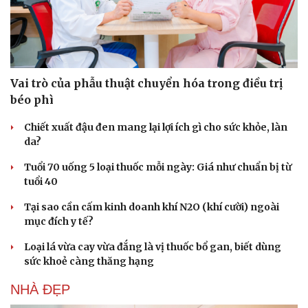
Vai trò của phẫu thuật chuyển hóa trong điều trị
béo phì
Chiết xuất đậu đen mang lại lợi ích gì cho sức khỏe, làn
da?
Tuổi 70 uống 5 loại thuốc mỗi ngày: Giá như chuẩn bị từ
tuổi 40
Tại sao cần cấm kinh doanh khí N2O (khí cười) ngoài
mục đích y tế?
Loại lá vừa cay vừa đắng là vị thuốc bổ gan, biết dùng
sức khoẻ càng thăng hạng
NHÀ ĐẸP