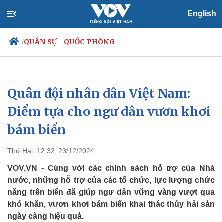
English
QUÂN SỰ - QUỐC PHÒNG
/
Quân đội nhân dân Việt Nam:
Chính trị
Xã hội
Đảng
Tin 24h
Điểm tựa cho ngư dân vươn khơi
Tổ chức nhân sự
Dự báo thời tiết
bám biển
Quốc hội
Giáo dục
Nhận diện sự thật
Dấu ấn VOV
Việc làm
Thứ Hai, 12:32, 23/12/2024
Biển đảo
VOV.VN - Cùng với các chính sách hỗ trợ của Nhà
nước, những hỗ trợ của các tổ chức, lực lượng chức
năng trên biển đã giúp ngư dân vững vàng vượt qua
khó khăn, vươn khơi bám biển khai thác thủy hải sản
ngày càng hiệu quả.