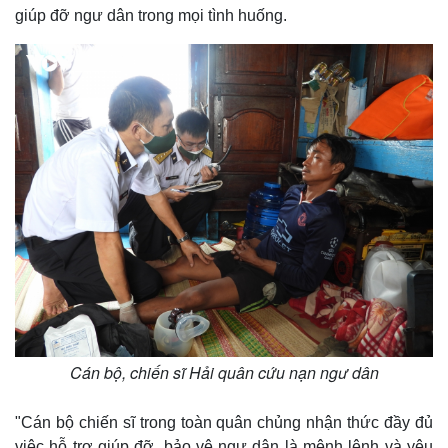
giúp đỡ ngư dân trong mọi tình huống.
Kinh tế
Thị trường
Cán bộ, chiến sĩ Hải quân cứu nạn ngư dân
Bất động sản
Giá vàng
Khởi nghiệp
Tiêu dùng
Tỷ giá
"Cán bộ chiến sĩ trong toàn quân chủng nhận thức đầy đủ
Chứng khoán
việc hỗ trợ giúp đỡ, bảo vệ ngư dân là mệnh lệnh và yêu