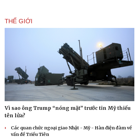
THẾ GIỚI
Sức khỏe
Đời sống
Dinh dưỡng - món ngon
Nhà đẹp
Cây thuốc
Blog
Sản phụ khoa
Tình yêu - Gia đình
Nhi khoa
Nam khoa
Làm đẹp - giảm cân
Phòng mạch online
Ăn sạch sống khỏe
Vì sao ông Trump “nóng mặt” trước tin Mỹ thiếu
tên lửa?
Các quan chức ngoại giao Nhật - Mỹ - Hàn điện đàm về
vấn đề Triều Tiên