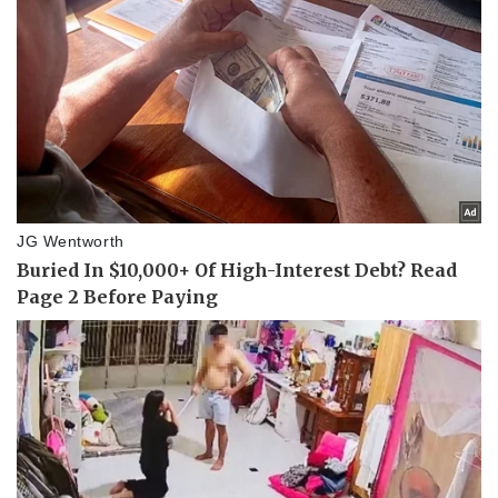
Thể thao
Ô tô - Xe máy
Bóng đá
Ô tô
Lịch thi đấu bóng đá
Xe máy
Thế giới thể thao
Tư vấn
eSports
Hậu trường