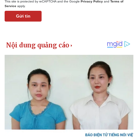
Vụ án
Vũ khí
This site is protected by reCAPTCHA and the Google
Privacy Policy
and
Terms of
Service
apply.
Tin nóng
Việt Nam
Tư vấn luật
Phân tích
Gửi tin