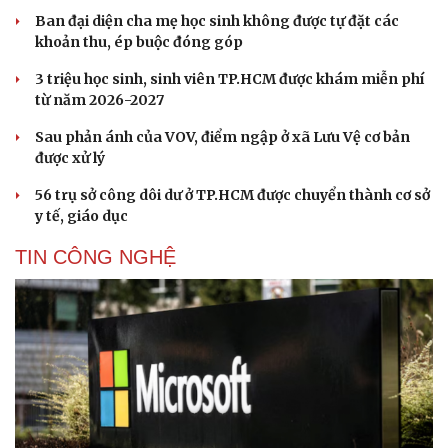
Ban đại diện cha mẹ học sinh không được tự đặt các
khoản thu, ép buộc đóng góp
3 triệu học sinh, sinh viên TP.HCM được khám miễn phí
từ năm 2026-2027
Sau phản ánh của VOV, điểm ngập ở xã Lưu Vệ cơ bản
được xử lý
56 trụ sở công dôi dư ở TP.HCM được chuyển thành cơ sở
y tế, giáo dục
TIN CÔNG NGHỆ
Du lịch
Podcast
Tư vấn
Câu chuyện thời sự
Săn Tour
Đọc truyện đêm khuya
check-in
Cửa sổ tình yêu
Kể chuyện cho bé