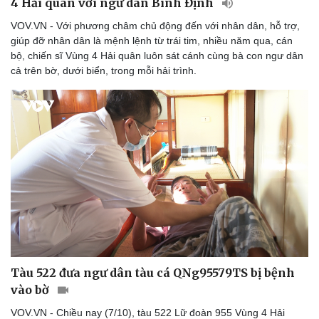
4 Hải quân với ngư dân Bình Định
VOV.VN - Với phương châm chủ động đến với nhân dân, hỗ trợ,
giúp đỡ nhân dân là mệnh lệnh từ trái tim, nhiều năm qua, cán
bộ, chiến sĩ Vùng 4 Hải quân luôn sát cánh cùng bà con ngư dân
Doanh nghiệp
Công nghệ
cả trên bờ, dưới biển, trong mỗi hải trình.
Thông tin doanh nghiệp
Sành điệu
Doanh nghiệp 24h
Tin Công nghệ
Doanh nhân
Trải nghiệm
Vì cộng đồng
Chuyển đổi số
Tàu 522 đưa ngư dân tàu cá QNg95579TS bị bệnh
vào bờ
VOV.VN - Chiều nay (7/10), tàu 522 Lữ đoàn 955 Vùng 4 Hải