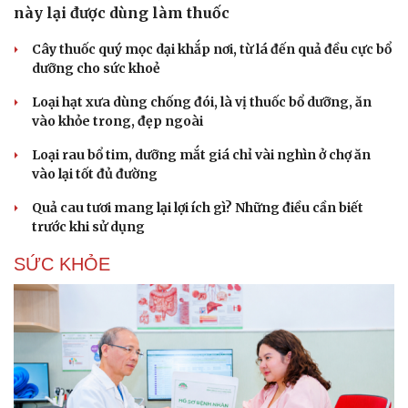
này lại được dùng làm thuốc
Cây thuốc quý mọc dại khắp nơi, từ lá đến quả đều cực bổ
dưỡng cho sức khoẻ
Loại hạt xưa dùng chống đói, là vị thuốc bổ dưỡng, ăn
vào khỏe trong, đẹp ngoài
Loại rau bổ tim, dưỡng mắt giá chỉ vài nghìn ở chợ ăn
vào lại tốt đủ đường
Quả cau tươi mang lại lợi ích gì? Những điều cần biết
trước khi sử dụng
SỨC KHỎE