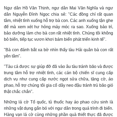
Ngư dân Hồ Văn Thịnh, ngư dân Mai Văn Nghĩa và ngư
dân Nguyễn Đình Ngọc chia sẻ: "Các đồng chí rất quan
tâm, nhiệt tình xuống hỗ trợ bà con. Các anh xuống tận ghe
để mà xem xét hư hỏng máy móc ra sao. Xuống bảo trì,
bảo dưỡng làm cho bà con rất nhiệt tình. Chúng tôi không
bỏ biển, tiếp tục vươn khơi bám biển phát triển kinh tế".
"Bà con đánh bắt xa bờ nhìn thấy tàu Hải quân bà con rất
yên tâm".
"Tàu cá được sự giúp đỡ đã vào âu tàu tránh bão và được
trung tâm hỗ trợ nhiệt tình, các cán bộ chiến sĩ cung cấp
Thế giới
Multimedia
dịch vụ như cung cấp nước ngọt sửa chữa, tặng cờ, áo
Quan sát
Video
phao, hỗ trợ chúng tôi gia cố dây neo đậu tránh trú bão gió
Cuộc sống đó đây
Ảnh
thật chắc chắn".
Hồ sơ
E-Magazine
Infographic
Những lá cờ Tổ quốc, tủ thuốc hay áo phao cứu sinh là
những vật dụng gắn bó với ngư dân trong quá trình đi biển.
Hàng vạn lá cờ cùng những phần quà thiết thực đã được