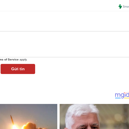
ms of Service
apply.
Gửi tin