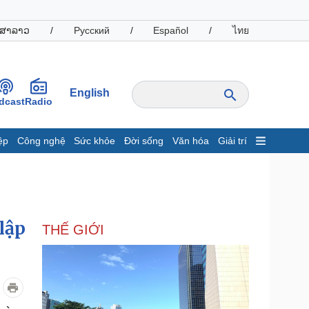
ສາລາວ
/
Русский
/
Español
/
ไทย
English
dcast
Radio
ệp
Công nghệ
Sức khỏe
Đời sống
Văn hóa
Giải trí
inh tế
Thị trường
ất động sản
Giá vàng
hởi nghiệp
Tiêu dùng
Tỷ giá
lập
THẾ GIỚI
Chứng khoán
Giá cà phê
oanh nghiệp
Công nghệ
hông tin doanh nghiệp
Sành điệu