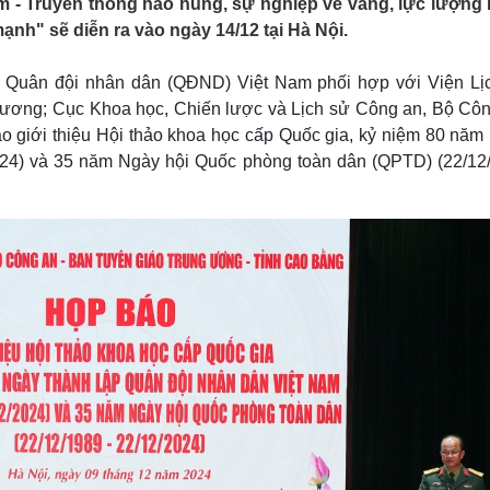
m - Truyền thống hào hùng, sự nghiệp vẻ vang, lực lượng
Lịch thi đấu bóng đá
Xe máy
h" sẽ diễn ra vào ngày 14/12 tại Hà Nội.
Thế giới thể thao
Tư vấn
eSports
V
Hậu trường
ị, Quân đội nhân dân (QĐND) Việt Nam phối hợp với Viện Lị
 ương; Cục Khoa học, Chiến lược và Lịch sử Công an, Bộ Côn
Văn hóa
Giải trí
D
o giới thiệu Hội thảo khoa học cấp Quốc gia, kỷ niệm 80 năm
Sân khấu - Điện ảnh
Nghệ sĩ
024) và 35 năm Ngày hội Quốc phòng toàn dân (QPTD) (22/12
Văn học
Thời trang
Âm nhạc
Sao Việt
c
Di sản