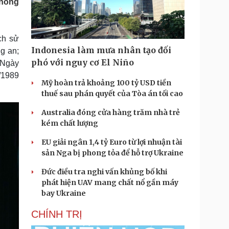
 nòng
Doanh nghiệp 24h
Tin Công nghệ
Doanh nhân
Trải nghiệm
ì cộng đồng
Chuyển đổi số
ch sử
Indonesia làm mưa nhân tạo đối
g an;
u lịch
Podcast
phó với nguy cơ El Niño
 Ngày
Tư vấn
Câu chuyện thời sự
/1989
Săn Tour
Đọc truyện đêm khuya
Mỹ hoàn trả khoảng 100 tỷ USD tiền
heck-in
Cửa sổ tình yêu
thuế sau phán quyết của Tòa án tối cao
Kể chuyện cho bé
Australia đóng cửa hàng trăm nhà trẻ
Hạt giống tâm hồn
kém chất lượng
EU giải ngân 1,4 tỷ Euro từ lợi nhuận tài
sản Nga bị phong tỏa để hỗ trợ Ukraine
Đức điều tra nghi vấn khủng bố khi
phát hiện UAV mang chất nổ gần máy
bay Ukraine
CHÍNH TRỊ