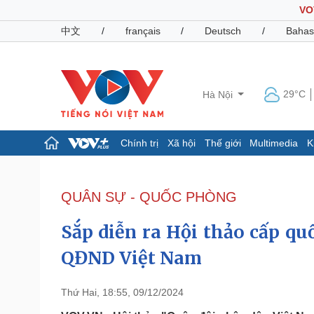
VO
中文
/
français
/
Deutsch
/
Bahas
29°C
Hà Nội
Chính trị
Xã hội
Thế giới
Multimedia
K
Chính trị
Xã hội
Đảng
Tin 24h
QUÂN SỰ - QUỐC PHÒNG
Tổ chức nhân sự
Dự báo thời tiết
Quốc hội
Giáo dục
Sắp diễn ra Hội thảo cấp q
Nhận diện sự thật
Dấu ấn VOV
Việc làm
QĐND Việt Nam
Biển đảo
Pháp luật
Quân sự - Quốc phòng
Thứ Hai, 18:55, 09/12/2024
Vụ án
Vũ khí