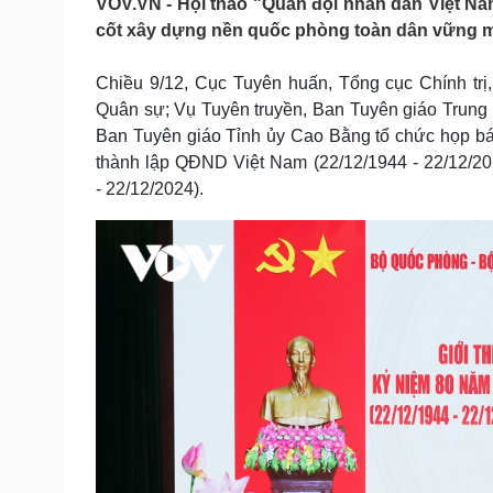
VOV.VN - Hội thảo "Quân đội nhân dân Việt Na
Tin nóng
Việt Nam
cốt xây dựng nền quốc phòng toàn dân vững mạn
Tư vấn luật
Phân tích
Chiều 9/12, Cục Tuyên huấn, Tổng cục Chính tr
Quân sự; Vụ Tuyên truyền, Ban Tuyên giáo Trung
Sức khỏe
Đời sống
Ban Tuyên giáo Tỉnh ủy Cao Bằng tổ chức họp bá
Dinh dưỡng - món ngon
Nhà đẹp
thành lập QĐND Việt Nam (22/12/1944 - 22/12/2
Cây thuốc
Blog
- 22/12/2024).
Sản phụ khoa
Tình yêu - Gia đình
Nhi khoa
Nam khoa
Làm đẹp - giảm cân
Phòng mạch online
Ăn sạch sống khỏe
Cải chính