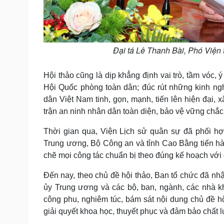
Đại tá Lê Thanh Bài, Phó Viện 
Hội thảo cũng là dịp khẳng định vai trò, tầm vóc,
Hội Quốc phòng toàn dân; đúc rút những kinh ngh
dân Việt Nam tinh, gọn, mạnh, tiến lên hiện đại,
trận an ninh nhân dân toàn diện, bảo vệ vững chắc 
Thời gian qua, Viện Lịch sử quân sự đã phối h
Trung ương, Bộ Công an và tỉnh Cao Bằng tiến hàn
chẽ mọi công tác chuẩn bị theo đúng kế hoạch với 
Đến nay, theo chủ đề hội thảo, Ban tổ chức đã n
ủy Trung ương và các bộ, ban, ngành, các nhà k
công phu, nghiêm túc, bám sát nội dung chủ đề hộ
giải quyết khoa học, thuyết phục và đảm bảo chất l