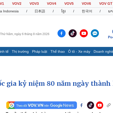
V1
VOV2
VOV3
VOV4
VOV5
VOV6
VOV GT
a Indonesia
/
日本語
/
ខ្មែរ
/
한국어
/
ພາ
Thứ Năm, ngày 6 tháng 8 năm 2026
Po
inh tế
Thị trường
Pháp luật
Thể thao
Ô tô - Xe máy
Doanh nghi
Thế giới
Multimedia
K
Quan sát
Video
B
Cuộc sống đó đây
Ảnh
K
Hồ sơ
E-Magazine
uốc gia kỷ niệm 80 năm ngày thành 
Infographic
Thể thao
Ô tô - Xe máy
D
Bóng đá
Ô tô
T