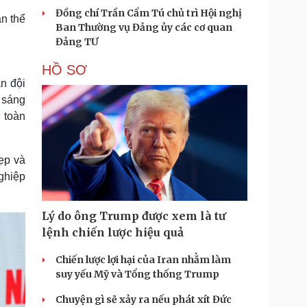
Đồng chí Trần Cẩm Tú chủ trì Hội nghị
àn thể
Ban Thường vụ Đảng ủy các cơ quan
Đảng TƯ
HỒ SƠ
n đội
 sáng
 toàn
đẹp và
ghiệp
Lý do ông Trump được xem là tư
lệnh chiến lược hiệu quả
Chiến lược lợi hại của Iran nhằm làm
suy yếu Mỹ và Tổng thống Trump
Chuyện gì sẽ xảy ra nếu phát xít Đức