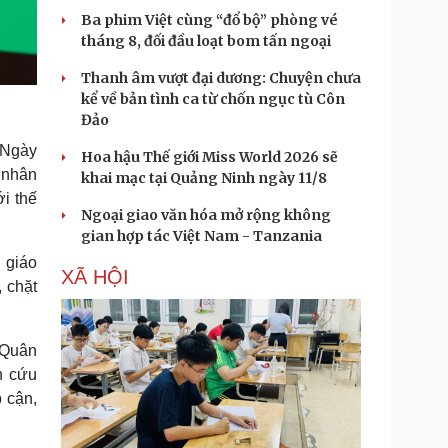
Ba phim Việt cùng “đổ bộ” phòng vé
tháng 8, đối đầu loạt bom tấn ngoại
Thanh âm vượt đại dương: Chuyện chưa
kể về bản tình ca từ chốn ngục tù Côn
Đảo
a Ngày
Hoa hậu Thế giới Miss World 2026 sẽ
 nhân
khai mạc tại Quảng Ninh ngày 11/8
i thế
Ngoại giao văn hóa mở rộng không
gian hợp tác Việt Nam - Tanzania
 giáo
XÃ HỘI
 chặt
 Quân
n cứu
 cận,