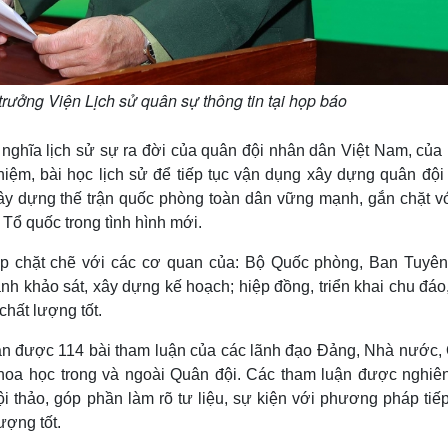
trưởng Viện Lịch sử quân sự thông tin tại họp báo
 ý nghĩa lịch sử sự ra đời của quân đội nhân dân Việt Nam, củ
iệm, bài học lịch sử để tiếp tục vận dụng xây dựng quân đội
 xây dựng thế trận quốc phòng toàn dân vững mạnh, gắn chặt vớ
Tổ quốc trong tình hình mới.
ợp chặt chẽ với các cơ quan của: Bộ Quốc phòng, Ban Tuyên
h khảo sát, xây dựng kế hoạch; hiệp đồng, triển khai chu đáo,
chất lượng tốt.
hận được 114 bài tham luận của các lãnh đạo Đảng, Nhà nước,
hoa học trong và ngoài Quân đội. Các tham luận được nghiê
i thảo, góp phần làm rõ tư liệu, sự kiện với phương pháp tiếp
ượng tốt.