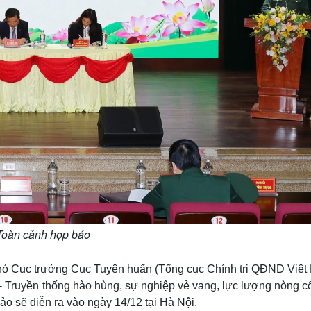
Toàn cảnh họp báo
Phó Cục trưởng Cục Tuyên huấn (Tổng cục Chính trị QĐND Việt
- Truyền thống hào hùng, sự nghiệp vẻ vang, lực lượng nòng c
o sẽ diễn ra vào ngày 14/12 tại Hà Nội.