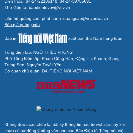
Điện thoại: 84-24-22105148, 84-24-39785691
Thư điện tử: baodientuvov@vov.vn
Liên hệ quảng cáo, phát hành: quangcao@vovnews.vn
Báo giá quảng cáo
Báo in
xuất bản thứ Năm hàng tuần
Tổng Biên tập: NGÔ THIỆU PHONG
Phó Tổng Biên tập: Phạm Công Hân, Đặng Thị Khanh, Giang
Trung Sơn, Nguyễn Tuyết Yến
Cơ quan chủ quản: ĐÀI TIẾNG NÓI VIỆT NAM
Không được sao chép lại bất kỳ thông tin nào từ website này khi
chưa có sự đồng ý bằng văn bản của Báo Điện tử Tiếng nói Việt