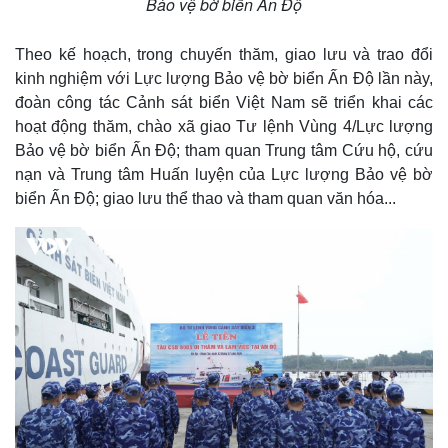
Bảo vệ bờ biển Ấn Độ
Thế giới
Multimedia
Theo kế hoạch, trong chuyến thăm, giao lưu và trao đổi
Quan sát
Video
Cuộc sống đó đây
Ảnh
kinh nghiệm với Lực lượng Bảo vệ bờ biển Ấn Độ lần này,
Hồ sơ
E-Magazine
đoàn công tác Cảnh sát biển Việt Nam sẽ triển khai các
Infographic
hoạt động thăm, chào xã giao Tư lệnh Vùng 4/Lực lượng
Bảo vệ bờ biển Ấn Độ; tham quan Trung tâm Cứu hộ, cứu
nạn và Trung tâm Huấn luyện của Lực lượng Bảo vệ bờ
biển Ấn Độ; giao lưu thể thao và tham quan văn hóa...