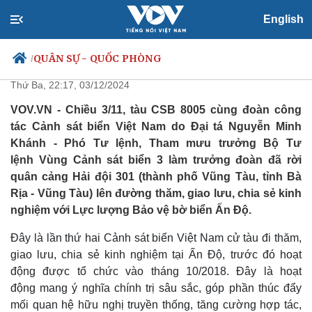
English
Tàu Cảnh sát biển Việt Nam lên
đường tới Ấn Độ
QUÂN SỰ - QUỐC PHÒNG
/
Thứ Ba, 22:17, 03/12/2024
VOV.VN - Chiều 3/11, tàu CSB 8005 cùng đoàn công
tác Cảnh sát biển Việt Nam do Đại tá Nguyễn Minh
Chính trị
Xã hội
Khánh - Phó Tư lệnh, Tham mưu trưởng Bộ Tư
Đảng
Tin 24h
lệnh Vùng Cảnh sát biển 3 làm trưởng đoàn đã rời
Tổ chức nhân sự
Dự báo thời tiết
quân cảng Hải đội 301 (thành phố Vũng Tàu, tỉnh Bà
Quốc hội
Giáo dục
Rịa - Vũng Tàu) lên đường thăm, giao lưu, chia sẻ kinh
Nhận diện sự thật
Dấu ấn VOV
Việc làm
nghiệm với Lực lượng Bảo vệ bờ biển Ấn Độ.
Biển đảo
Đây là lần thứ hai Cảnh sát biển Việt Nam cử tàu đi thăm,
giao lưu, chia sẻ kinh nghiệm tại Ấn Độ, trước đó hoạt
động được tổ chức vào tháng 10/2018. Đây là hoạt
động mang ý nghĩa chính trị sâu sắc, góp phần thúc đẩy
mối quan hệ hữu nghị truyền thống, tăng cường hợp tác,