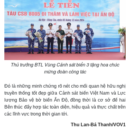
Pháp luật
Quân sự - Quốc phòng
Vụ án
Vũ khí
Tin nóng
Việt Nam
Tư vấn luật
Phân tích
Thủ trưởng BTL Vùng Cảnh sát biển 3 tặng hoa chúc
mừng đoàn công tác
Đó là những minh chứng rõ nét cho mối quan hệ hữu nghị
truyền thống tốt đẹp giữa Cảnh sát biển Việt Nam và Lực
lượng Bảo vệ bờ biển Ấn Độ, đồng thời là cơ sở để hai
Bên thúc đẩy hợp tác toàn diện, hiệu quả và thực chất trên
các lĩnh vực trong thời gian tới.
Thu Lan-Bá Thanh/VOV1