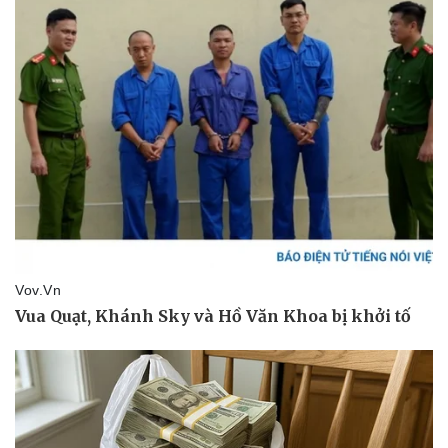
Nhi khoa
Nam khoa
Làm đẹp - giảm cân
Phòng mạch online
Ăn sạch sống khỏe