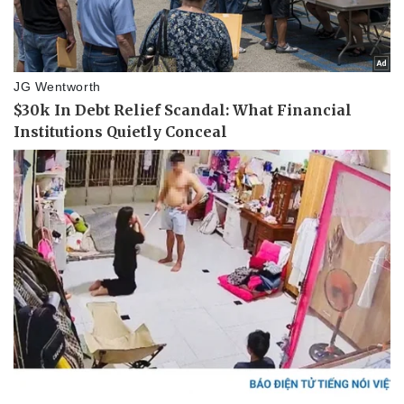
Doanh nghiệp
Công nghệ
Thông tin doanh nghiệp
Sành điệu
Doanh nghiệp 24h
Tin Công nghệ
Doanh nhân
Trải nghiệm
Vì cộng đồng
Chuyển đổi số