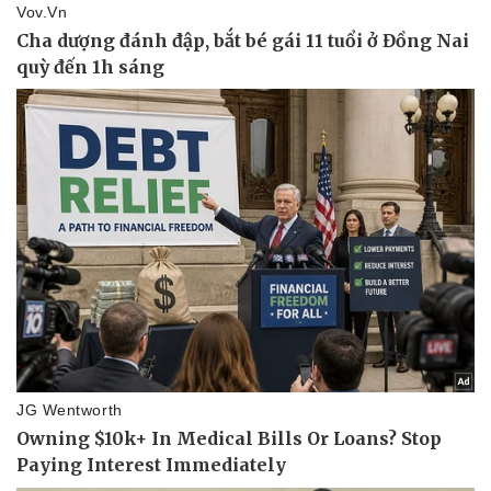
Sức khỏe
Đời sống
Dinh dưỡng - món ngon
Nhà đẹp
Cây thuốc
Blog
Sản phụ khoa
Tình yêu - Gia đình