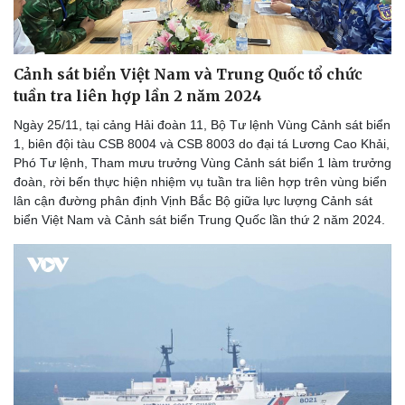
Du lịch
Podcast
Cảnh sát biển Việt Nam và Trung Quốc tổ chức
Tư vấn
Câu chuyện thời sự
Săn Tour
Đọc truyện đêm khuya
tuần tra liên hợp lần 2 năm 2024
check-in
Cửa sổ tình yêu
Ngày 25/11, tại cảng Hải đoàn 11, Bộ Tư lệnh Vùng Cảnh sát biển
Kể chuyện cho bé
1, biên đội tàu CSB 8004 và CSB 8003 do đại tá Lương Cao Khải,
Hạt giống tâm hồn
Phó Tư lệnh, Tham mưu trưởng Vùng Cảnh sát biển 1 làm trưởng
đoàn, rời bến thực hiện nhiệm vụ tuần tra liên hợp trên vùng biển
lân cận đường phân định Vịnh Bắc Bộ giữa lực lượng Cảnh sát
biển Việt Nam và Cảnh sát biển Trung Quốc lần thứ 2 năm 2024.