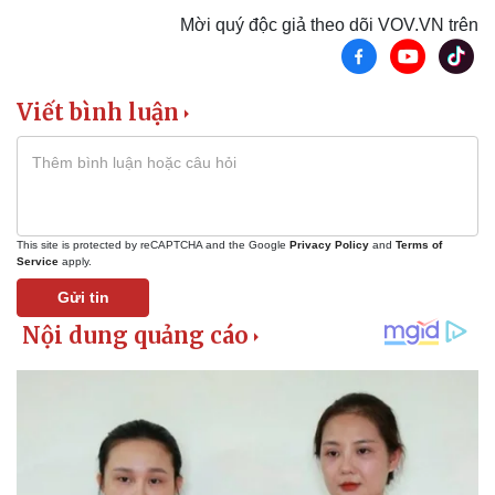
Mời quý độc giả theo dõi VOV.VN trên
Viết bình luận
This site is protected by reCAPTCHA and the Google
Privacy Policy
and
Terms of
Service
apply.
Gửi tin
Thể thao
Ô tô - Xe máy
Bóng đá
Ô tô
Lịch thi đấu bóng đá
Xe máy
Thế giới thể thao
Tư vấn
eSports
Hậu trường