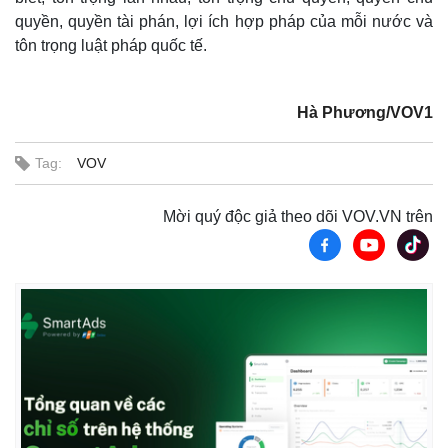
quyền, quyền tài phán, lợi ích hợp pháp của mỗi nước và
tôn trọng luật pháp quốc tế.
Hà Phương/VOV1
Tag:
VOV
Mời quý độc giả theo dõi VOV.VN trên
Kinh tế
Thị trường
Bất động sản
Giá vàng
Khởi nghiệp
Tiêu dùng
Tỷ giá
Chứng khoán