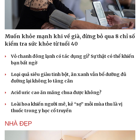
Muốn khỏe mạnh khi về già, đừng bỏ qua 8 chỉ số
kiểm tra sức khỏe từ tuổi 40
Vỏ chanh đông lạnh có tác dụng gì? Sự thật có thể khiến
bạn bất ngờ
Loại quả siêu giàu tinh bột, ăn xanh vẫn bổ dưỡng đủ
đường lại không lo tăng cân
Acid uric cao ăn măng chua được không?
Loài hoa khiến người mê, kẻ “sợ” mỗi mùa thu là vị
thuốc trong y học cổ truyền
NHÀ ĐẸP