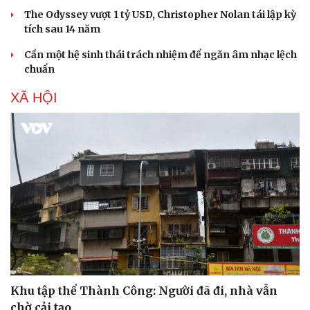
The Odyssey vượt 1 tỷ USD, Christopher Nolan tái lập kỳ
tích sau 14 năm
Cần một hệ sinh thái trách nhiệm để ngăn âm nhạc lệch
chuẩn
XÃ HỘI
Văn hóa
Giải trí
Sân khấu - Điện ảnh
Nghệ sĩ
Văn học
Thời trang
Âm nhạc
Sao Việt
Di sản
Khu tập thể Thành Công: Người đã đi, nhà vẫn
chờ cải tạo