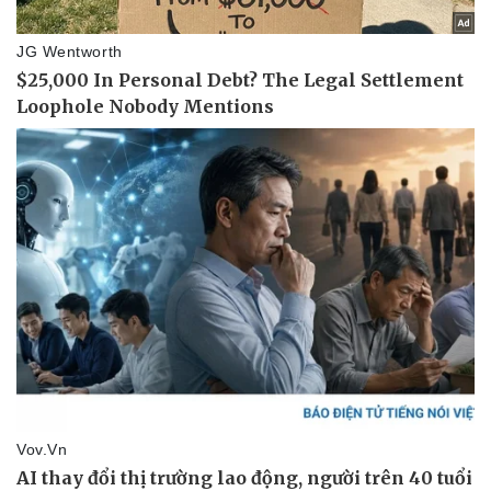
Vụ án
Vũ khí
Tin nóng
Việt Nam
Tư vấn luật
Phân tích