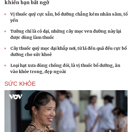
khiến bạn bất ngờ
Vị thuốc quý cực sẵn, bổ dưỡng chẳng kém nhân sâm, tổ
yến
Tưởng chỉ là cỏ dại, những cây mọc ven đường này lại
được dùng làm thuốc
Cây thuốc quý mọc dại khắp nơi, từ lá đến quả đều cực bổ
dưỡng cho sức khoẻ
Loại hạt xưa dùng chống đói, là vị thuốc bổ dưỡng, ăn
vào khỏe trong, đẹp ngoài
SỨC KHỎE
Cải chính