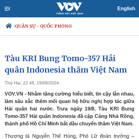
English
QUÂN SỰ - QUỐC PHÒNG
/
Tàu KRI Bung Tomo-357 Hải
Chính trị
Xã hội
Đảng
Tin 24h
quân Indonesia thăm Việt Nam
Tổ chức nhân sự
Dự báo thời tiết
Quốc hội
Giáo dục
Thứ Hai, 22:48, 19/08/2024
Nhận diện sự thật
Dấu ấn VOV
Việc làm
VOV.VN - Nhằm tăng cường hiểu biết, tin cậy lẫn nhau,
Biển đảo
làm sâu sắc thêm mối quan hệ hữu nghị hợp tác giữa
Hải quân hai nước. Trưa ngày 19/8, Tàu KRI Bung
Tomo-357 Hải quân Indonesia đã cập Cảng Nhà Rồng,
thành phố Hồ Chí Minh bắt đầu chuyến thăm Việt Nam.
Thượng tá Nguyễn Thế Hùng, Phó Lữ đoàn trưởng –