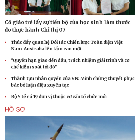
Cô giáo trẻ lấy sự tiến bộ của học sinh làm thước
đo thực hành Chỉ thị 07
Thúc đẩy quan hệ Đối tác Chiến lược Toàn diện Việt
Sức khỏe
Đời sống
Nam-Australia lên tầm cao mới
Dinh dưỡng - món ngon
Nhà đẹp
"Quyền hạn giao đến đâu, trách nhiệm giải trình và cơ
Cây thuốc
Blog
chế kiểm soát tới đó"
Sản phụ khoa
Tình yêu - Gia đình
Nhi khoa
Thành tựu nhân quyền của VN: Minh chứng thuyết phục
Nam khoa
bác bỏ luận điệu xuyên tạc
Làm đẹp - giảm cân
Phòng mạch online
Bộ Y tế có 19 đơn vị thuộc cơ cấu tổ chức mới
Ăn sạch sống khỏe
HỒ SƠ