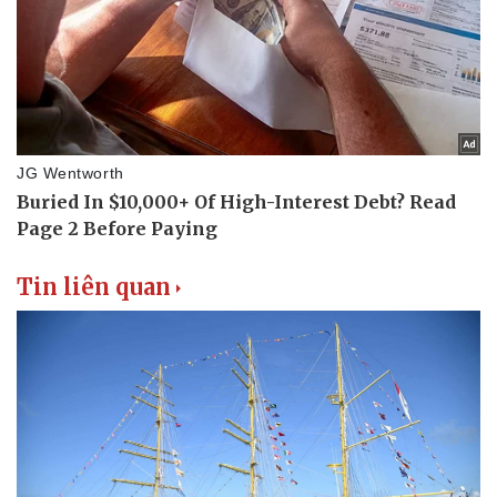
Thể thao
Ô tô - Xe máy
Bóng đá
Ô tô
Lịch thi đấu bóng đá
Xe máy
Thế giới thể thao
Tư vấn
eSports
Hậu trường
Tin liên quan