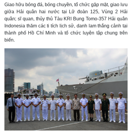
Giao hữu bóng đá, bóng chuyền, tổ chức gặp mặt, giao lưu
giữa Hải quân hai nước tại Lữ đoàn 125, Vùng 2 Hải
quân; sĩ quan, thủy thủ Tàu KRI Bung Tomo-357 Hải quân
Indonesia thăm các ti tích lịch sử, danh lam thắng cảnh tại
thành phố Hồ Chí Minh và tổ chức luyện tập chung trên
biển.
Thế giới
Multimedia
Quan sát
Video
Cuộc sống đó đây
Ảnh
Hồ sơ
E-Magazine
Infographic