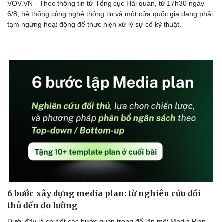
VOV.VN - Theo thông tin từ Tổng cục Hải quan, từ 17h30 ngày
6/8, hệ thống công nghệ thông tin và một cửa quốc gia đang phải
tạm ngừng hoạt động để thực hiện xử lý sự cố kỹ thuật.
Doanh nghiệp
Công nghệ
Thông tin doanh nghiệp
Sành điệu
Doanh nghiệp 24h
Tin Công nghệ
Doanh nhân
Trải nghiệm
Vì cộng đồng
Chuyển đổi số
6 bước xây dựng media plan: từ nghiên cứu đối
thủ đến đo lường
Dưới đây là chi tiết các bước quan trọng để lập một Media Plan.