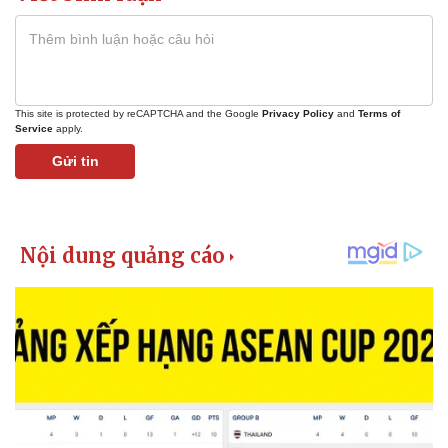
This site is protected by reCAPTCHA and the Google
Privacy Policy
and
Terms of
Service
apply.
Gửi tin