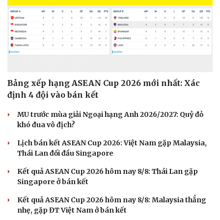
Bảng xếp hạng ASEAN Cup 2026 mới nhất: Xác
định 4 đội vào bán kết
MU trước mùa giải Ngoại hạng Anh 2026/2027: Quỷ đỏ
khó đua vô địch?
Lịch bán kết ASEAN Cup 2026: Việt Nam gặp Malaysia,
Thái Lan đối đầu Singapore
Kết quả ASEAN Cup 2026 hôm nay 8/8: Thái Lan gặp
Du lịch
Podcast
Singapore ở bán kết
Tư vấn
Câu chuyện thời sự
Săn Tour
Đọc truyện đêm khuya
Kết quả ASEAN Cup 2026 hôm nay 8/8: Malaysia thắng
check-in
Cửa sổ tình yêu
nhẹ, gặp ĐT Việt Nam ở bán kết
Kể chuyện cho bé