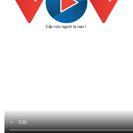
Pháp luật
Quân sự - Quốc p
Cấp cứu người bị nạn./.
Vụ án
Vũ khí
Tin nóng
Việt Nam
Tư vấn luật
Phân tích