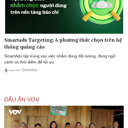
Smartads Targeting: 4 phương thức chọn trên hệ
thống quảng cáo
SmartAds tập trung vào việc nhắm đúng đối tượng, đúng ngữ
cảnh và thời điểm để tối ưu.
| SmartAds
DẤU ẤN VOV
Văn hóa
Giải trí
Sân khấu - Điện ảnh
Nghệ sĩ
Văn học
Thời trang
Âm nhạc
Sao Việt