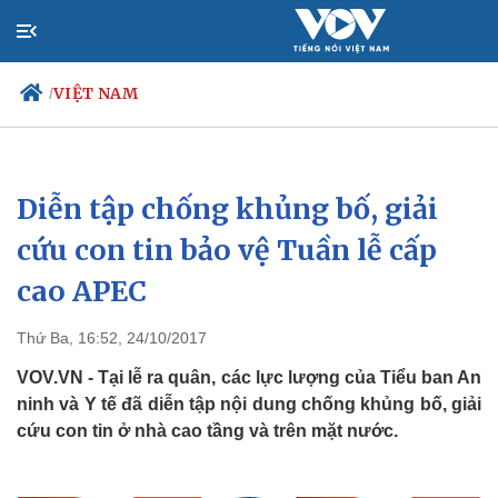
VIỆT NAM
/
Diễn tập chống khủng bố, giải
Chính trị
Xã hội
Đảng
Tin 24h
cứu con tin bảo vệ Tuần lễ cấp
Tổ chức nhân sự
Dự báo thời tiết
cao APEC
Quốc hội
Giáo dục
Nhận diện sự thật
Dấu ấn VOV
Việc làm
Thứ Ba, 16:52, 24/10/2017
Biển đảo
VOV.VN - Tại lễ ra quân, các lực lượng của Tiểu ban An
ninh và Y tế đã diễn tập nội dung chống khủng bố, giải
cứu con tin ở nhà cao tầng và trên mặt nước.