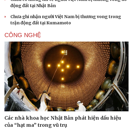
động đất tại Nhật Bản
Chưa ghi nhận người Việt Nam bị thương vong trong
trận động đất tại Kumamoto
CÔNG NGHỆ
Du lịch
Podcast
Tư vấn
Câu chuyện thời s
Săn Tour
Đọc truyện đêm kh
check-in
Cửa sổ tình yêu
Các nhà khoa học Nhật Bản phát hiện dấu hiệu
Kể chuyện cho bé
của “hạt ma” trong vũ trụ
Hạt giống tâm hồn