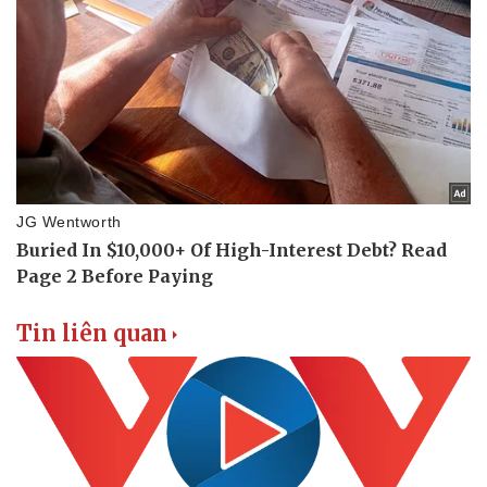
Tin liên quan
Sức khỏe
Đời sống
Dinh dưỡng - món ngon
Nhà đẹp
Cây thuốc
Blog
Sản phụ khoa
Tình yêu - Gia đìn
Nhi khoa