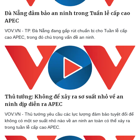
Nam khoa
Làm đẹp - giảm cân
Đà Nẵng đảm bảo an ninh trong Tuần lễ cấp cao
Phòng mạch online
APEC
Ăn sạch sống khỏe
VOV.VN - TP. Đà Nẵng đang gấp rút chuẩn bị cho Tuần lễ cấp
cao APEC, trong đó chú trọng vấn đề an ninh.
Thủ tướng: Không để xảy ra sơ suất nhỏ về an
ninh dịp diễn ra APEC
VOV.VN - Thủ tướng yêu cầu các lực lượng đảm bảo tuyệt đối để
không có một sơ suất nhỏ nào về an ninh an toàn có thể xảy ra
trong tuần lễ cấp cao APEC.