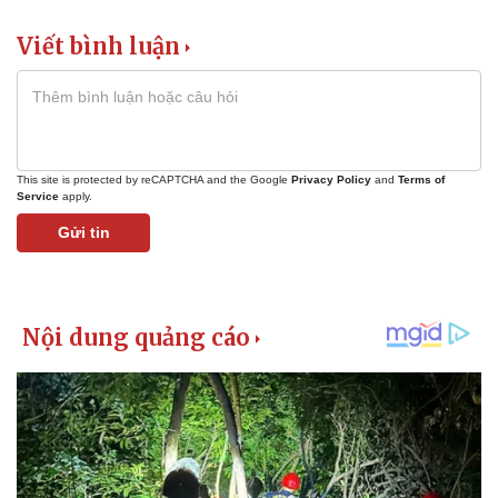
Bóng đá
Ô tô
Viết bình luận
Lịch thi đấu bóng đá
Xe máy
Thế giới thể thao
Tư vấn
eSports
Hậu trường
This site is protected by reCAPTCHA and the Google
Privacy Policy
and
Terms of
Service
apply.
Gửi tin