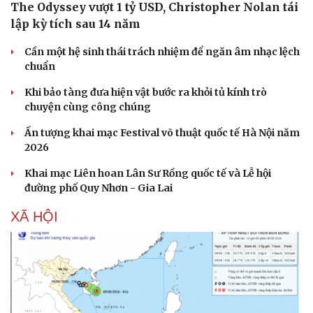
The Odyssey vượt 1 tỷ USD, Christopher Nolan tái
Hạt giống tâm hồn
lập kỳ tích sau 14 năm
Cần một hệ sinh thái trách nhiệm để ngăn âm nhạc lệch
chuẩn
Khi bảo tàng đưa hiện vật bước ra khỏi tủ kính trò
chuyện cùng công chúng
Ấn tượng khai mạc Festival võ thuật quốc tế Hà Nội năm
2026
Khai mạc Liên hoan Lân Sư Rồng quốc tế và Lễ hội
đường phố Quy Nhơn - Gia Lai
XÃ HỘI