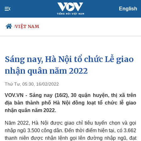
English
VIỆT NAM
/
Sáng nay, Hà Nội tổ chức Lễ giao
Chính trị
Xã hội
Đảng
Tin 24h
nhận quân năm 2022
Tổ chức nhân sự
Dự báo thời tiết
Quốc hội
Giáo dục
Thứ Tư, 05:30, 16/02/2022
Nhận diện sự thật
Dấu ấn VOV
Việc làm
VOV.VN - Sáng nay (16/2), 30 quận huyện, thị xã trên
Biển đảo
địa bàn thành phố Hà Nội đồng loạt tổ chức lễ giao
nhận quân năm 2022.
Năm 2022, Hà Nội được giao chỉ tiêu tuyển chọn và gọi
nhập ngũ 3.500 công dân. Đến thời điểm hiện tại, có 3.662
thanh niên được nhận lệnh gọi lên đường nhập ngũ, đạt