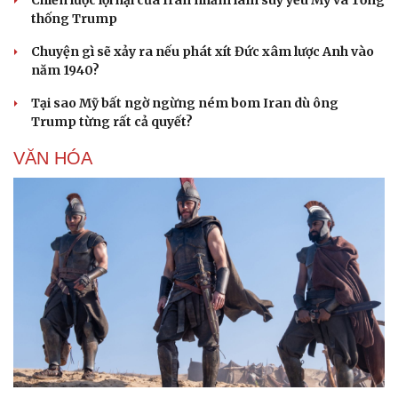
Chiến lược lợi hại của Iran nhằm làm suy yếu Mỹ và Tổng
thống Trump
Chuyện gì sẽ xảy ra nếu phát xít Đức xâm lược Anh vào
năm 1940?
Tại sao Mỹ bất ngờ ngừng ném bom Iran dù ông
Trump từng rất cả quyết?
VĂN HÓA
Du lịch
Podcast
Tư vấn
Câu chuyện thời sự
Săn Tour
Đọc truyện đêm khuya
check-in
Cửa sổ tình yêu
Kể chuyện cho bé