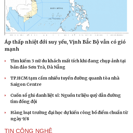
Áp thấp nhiệt đới suy yếu, Vịnh Bắc Bộ vẫn có gió
mạnh
Tìm kiếm 3 nữ du khách mất tích khi đang chụp ảnh tại
bán đảo Sơn Trà, Đà Nẵng
TP.HCM tạm cấm nhiều tuyến đường quanh tòa nhà
Saigon Centre
Cuốn sổ ghi danh liệt sĩ: Nguồn tư liệu quý dẫn đường
tìm đồng đội
Hàng loạt trường đại học dự kiến công bố điểm chuẩn từ
ngày 9/8
TIN CÔNG NGHỆ