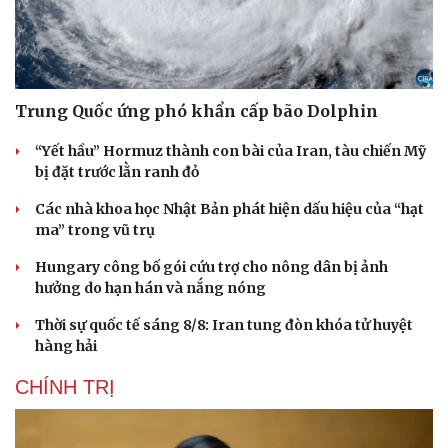
Trung Quốc ứng phó khẩn cấp bão Dolphin
“Yết hầu” Hormuz thành con bài của Iran, tàu chiến Mỹ
bị đặt trước lằn ranh đỏ
Các nhà khoa học Nhật Bản phát hiện dấu hiệu của “hạt
ma” trong vũ trụ
Hungary công bố gói cứu trợ cho nông dân bị ảnh
hưởng do hạn hán và nắng nóng
Văn hóa
Giải trí
Sân khấu - Điện ảnh
Nghệ sĩ
Thời sự quốc tế sáng 8/8: Iran tung đòn khóa tử huyệt
Văn học
Thời trang
hàng hải
Âm nhạc
Sao Việt
CHÍNH TRỊ
Di sản