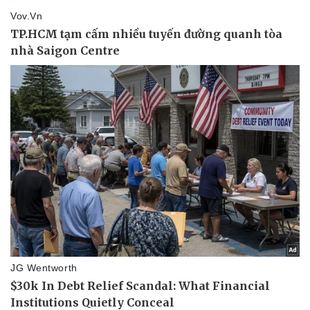
Doanh nghiệp
Công nghệ
Thông tin doanh nghiệp
Sành điệu
Doanh nghiệp 24h
Tin Công nghệ
Doanh nhân
Trải nghiệm
Vì cộng đồng
Chuyển đổi số