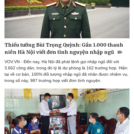
Thiếu tướng Bùi Trọng Quỳnh: Gần 1.000 thanh
Sức khỏe
Đời sống
niên Hà Nội viết đơn tình nguyện nhập ngũ
Dinh dưỡng - món ngon
Nhà đẹp
Cây thuốc
Blog
VOV.VN - Đến nay, Hà Nội đã phát lệnh gọi nhập ngũ đối với
Sản phụ khoa
Tình yêu - Gia đình
3.662 công dân, trong đó tỷ lệ dự phòng là 162 trường hợp. Hiện
Nhi khoa
tại về cơ bản, 100% đối tượng nhập ngũ đã nhận được nhiệm vụ,
Nam khoa
trong số này, 987 trường hợp viết đơn tình nguyện.
Làm đẹp - giảm cân
Phòng mạch online
Ăn sạch sống khỏe