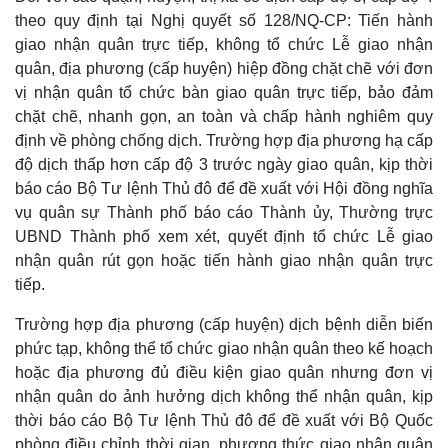
theo quy định tại Nghị quyết số 128/NQ-CP: Tiến hành
giao nhận quân trực tiếp, không tổ chức Lễ giao nhận
quân, địa phương (cấp huyện) hiệp đồng chặt chẽ với đơn
vị nhận quân tổ chức bàn giao quân trực tiếp, bảo đảm
chặt chẽ, nhanh gọn, an toàn và chấp hành nghiêm quy
định về phòng chống dịch. Trường hợp địa phương hạ cấp
độ dịch thấp hơn cấp độ 3 trước ngày giao quân, kịp thời
báo cáo Bộ Tư lệnh Thủ đô để đề xuất với Hội đồng nghĩa
vụ quân sự Thành phố báo cáo Thành ủy, Thường trực
UBND Thành phố xem xét, quyết định tổ chức Lễ giao
nhận quân rút gọn hoặc tiến hành giao nhận quân trực
tiếp.
Thế giới
Multimedia
Quan sát
Video
Trường hợp địa phương (cấp huyện) dịch bệnh diễn biến
Cuộc sống đó đây
Ảnh
phức tạp, không thể tổ chức giao nhận quân theo kế hoạch
Hồ sơ
E-Magazine
hoặc địa phương đủ điều kiện giao quân nhưng đơn vị
Infographic
nhận quân do ảnh hưởng dịch không thể nhận quân, kịp
thời báo cáo Bộ Tư lệnh Thủ đô để đề xuất với Bộ Quốc
phòng điều chỉnh thời gian, phương thức giao nhận quân