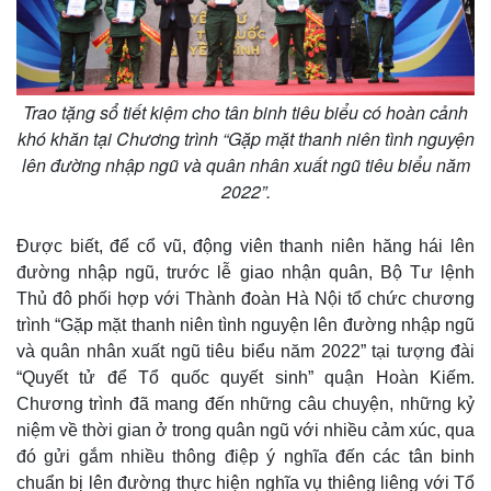
Vụ án
Vũ khí
Tin nóng
Việt Nam
Tư vấn luật
Phân tích
Trao tặng sổ tiết kiệm cho tân binh tiêu biểu có hoàn cảnh
khó khăn tại Chương trình “Gặp mặt thanh niên tình nguyện
lên đường nhập ngũ và quân nhân xuất ngũ tiêu biểu năm
2022”.
Được biết, để cổ vũ, động viên thanh niên hăng hái lên
đường nhập ngũ, trước lễ giao nhận quân, Bộ Tư lệnh
Thủ đô phối hợp với Thành đoàn Hà Nội tổ chức chương
trình “Gặp mặt thanh niên tình nguyện lên đường nhập ngũ
và quân nhân xuất ngũ tiêu biểu năm 2022” tại tượng đài
“Quyết tử để Tổ quốc quyết sinh” quận Hoàn Kiếm.
Chương trình đã mang đến những câu chuyện, những kỷ
niệm về thời gian ở trong quân ngũ với nhiều cảm xúc, qua
đó gửi gắm nhiều thông điệp ý nghĩa đến các tân binh
chuẩn bị lên đường thực hiện nghĩa vụ thiêng liêng với Tổ