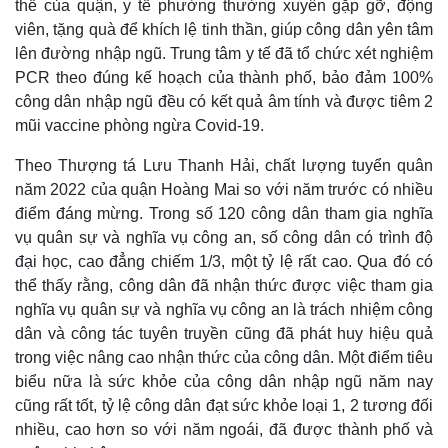
thể của quận, y tế phường thường xuyên gặp gỡ, động
viên, tặng quà để khích lệ tinh thần, giúp công dân yên tâm
lên đường nhập ngũ. Trung tâm y tế đã tổ chức xét nghiệm
PCR theo đúng kế hoạch của thành phố, bảo đảm 100%
công dân nhập ngũ đều có kết quả âm tính và được tiêm 2
mũi vaccine phòng ngừa Covid-19.
Theo Thượng tá Lưu Thanh Hải, chất lượng tuyển quân
năm 2022 của quận Hoàng Mai so với năm trước có nhiều
điểm đáng mừng. Trong số 120 công dân tham gia nghĩa
vụ quân sự và nghĩa vụ công an, số công dân có trình độ
đại học, cao đẳng chiếm 1/3, một tỷ lệ rất cao. Qua đó có
thể thấy rằng, công dân đã nhận thức được việc tham gia
nghĩa vụ quân sự và nghĩa vụ công an là trách nhiệm công
dân và công tác tuyên truyền cũng đã phát huy hiệu quả
Kinh tế
Thị trường
trong việc nâng cao nhận thức của công dân. Một điểm tiêu
Bất động sản
Giá vàng
biểu nữa là sức khỏe của công dân nhập ngũ năm nay
Khởi nghiệp
Tiêu dùng
cũng rất tốt, tỷ lệ công dân đạt sức khỏe loại 1, 2 tương đối
Tỷ giá
nhiều, cao hơn so với năm ngoái, đã được thành phố và
Chứng khoán