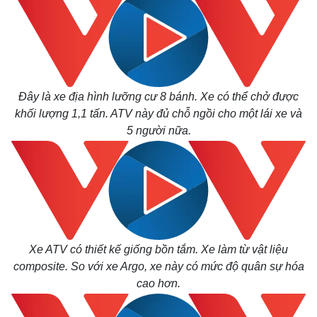
Đây là xe địa hình lưỡng cư 8 bánh. Xe có thể chở được
khối lượng 1,1 tấn. ATV này đủ chỗ ngồi cho một lái xe và
5 người nữa.
Thế giới
Multimedia
Quan sát
Video
Cuộc sống đó đây
Ảnh
Hồ sơ
E-Magazine
Infographic
Xe ATV có thiết kế giống bồn tắm. Xe làm từ vật liệu
composite. So với xe Argo, xe này có mức độ quân sự hóa
cao hơn.