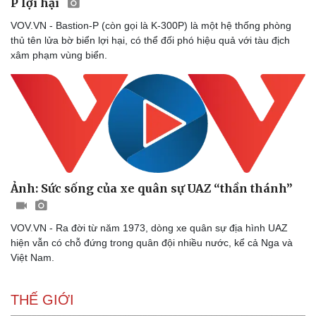
P lợi hại
VOV.VN - Bastion-P (còn gọi là K-300P) là một hệ thống phòng
thủ tên lửa bờ biển lợi hại, có thể đối phó hiệu quả với tàu địch
xâm phạm vùng biển.
Sức khỏe
Đời sống
Dinh dưỡng - món ngon
Nhà đẹp
Cây thuốc
Blog
Ảnh: Sức sống của xe quân sự UAZ “thần thánh”
Sản phụ khoa
Tình yêu - Gia đình
Nhi khoa
VOV.VN - Ra đời từ năm 1973, dòng xe quân sự địa hình UAZ
Nam khoa
hiện vẫn có chỗ đứng trong quân đội nhiều nước, kể cả Nga và
Làm đẹp - giảm cân
Việt Nam.
Phòng mạch online
Ăn sạch sống khỏe
THẾ GIỚI