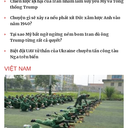
Chiến lược lợi hại của Iran nhằm làm suy yếu Mỹ và Tổng
thống Trump
Chuyện gì sẽ xảy ra nếu phát xít Đức xâm lược Anh vào
năm 1940?
Tại sao Mỹ bất ngờ ngừng ném bom Iran dù ông
Trump từng rất cả quyết?
Biệt đội UAV tử thần của Ukraine chuyên tấn công tàu
Nga trên biển
VIỆT NAM