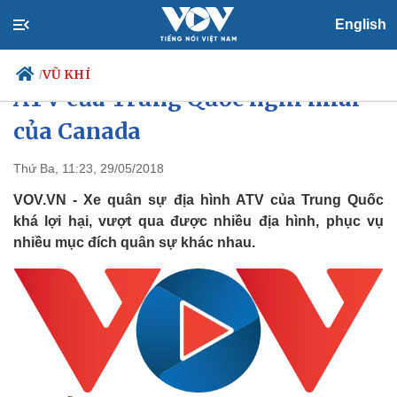
English
Ảnh: Mổ xẻ xe quân sự địa hình
VŨ KHÍ
/
ATV của Trung Quốc nghi nhái
của Canada
Chính trị
Xã hội
Thứ Ba, 11:23, 29/05/2018
Đảng
Tin 24h
VOV.VN - Xe quân sự địa hình ATV của Trung Quốc
Tổ chức nhân sự
Dự báo thời tiết
khá lợi hại, vượt qua được nhiều địa hình, phục vụ
Quốc hội
Giáo dục
nhiều mục đích quân sự khác nhau.
Nhận diện sự thật
Dấu ấn VOV
Việc làm
Biển đảo