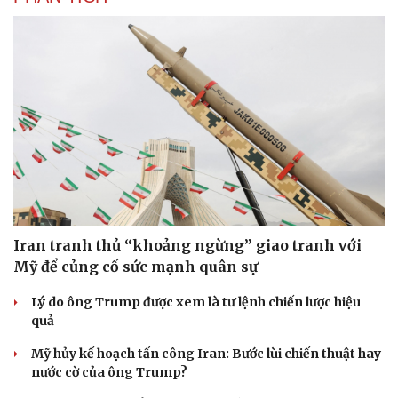
Litva đẩy mạnh sản xuất UAV nội địa theo thỏa thuận với
Ukraine
Nga tung “lưới điện tử” Volna Kupol Garant, khóa sóng
Starlink trên quỹ đạo
Mỹ tiêu hao gần 80% số tên lửa đánh chặn trong cuộc
chiến với Iran
PHÂN TÍCH