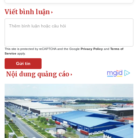
Viết bình luận
This site is protected by reCAPTCHA and the Google
Privacy Policy
and
Terms of
Service
apply.
Gửi tin
Pháp luật
Quân sự - Quốc phòng
Vụ án
Vũ khí
Tin nóng
Việt Nam
Tư vấn luật
Phân tích