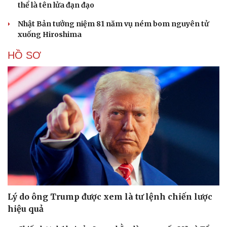
thể là tên lửa đạn đạo
Nhật Bản tưởng niệm 81 năm vụ ném bom nguyên tử
xuống Hiroshima
HỒ SƠ
Văn hóa
Giải trí
Sân khấu - Điện ảnh
Nghệ sĩ
Văn học
Thời trang
Âm nhạc
Sao Việt
Di sản
Lý do ông Trump được xem là tư lệnh chiến lược
hiệu quả