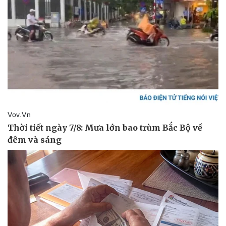
Doanh nghiệp
Công nghệ
Thông tin doanh nghiệp
Sành điệu
Doanh nghiệp 24h
Tin Công nghệ
Doanh nhân
Trải nghiệm
Vì cộng đồng
Chuyển đổi số