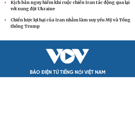
Iran tranh thủ “khoảng ngừng” giao tranh với
Mỹ để củng cố sức mạnh quân sự
Lý do ông Trump được xem là tư lệnh chiến lược hiệu
quả
Mỹ hủy kế hoạch tấn công Iran: Bước lùi chiến thuật hay
nước cờ của ông Trump?
Kịch bản nguy hiểm khi cuộc chiến Iran tác động qua lại
với xung đột Ukraine
Chiến lược lợi hại của Iran nhằm làm suy yếu Mỹ và Tổng
thống Trump