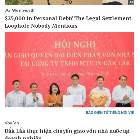
Thể thao
Ô tô - Xe máy
Bóng đá
Ô tô
Lịch thi đấu bóng đá
Xe máy
Thế giới thể thao
Tư vấn
eSports
Hậu trường