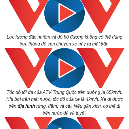
Lực lượng đặc nhiệm và đổ bộ đường không có thể dùng
trực thăng để vận chuyển xe này ra mặt trận.
Kinh tế
Thị trường
Bất động sản
Giá vàng
Khởi nghiệp
Tiêu dùng
Tỷ giá
Chứng khoán
Tốc độ tối đa của ATV Trung Quốc trên đường là 65km/h.
Giá cà phê
Khi bơi trên mặt nước, tốc độ của xe là 4km/h. Xe đi được
trên
địa hình
rừng, đầm, và cát. Nếu gắn xích, có thể đi
trên nước đá và tuyết.