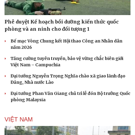
Phê duyệt Kế hoạch bồi dưỡng kiến thức quốc
phòng và an ninh cho đối tượng 1
Bế mạc Vòng Chung kết Hội thao Công an Nhân dân
năm 2026
Tăng cường tuyên truyền, bảo vệ vững chắc biên giới
Việt Nam – Campuchia
Đại tướng Nguyễn Trọng Nghĩa chào xã giao lãnh đạo
Đảng, Nhà nước Lào
Du lịch
Podcast
Đại tướng Phan Văn Giang chủ trì lễ đón Bộ trưởng Quốc
Tư vấn
Câu chuyện thời sự
phòng Malaysia
Săn Tour
Đọc truyện đêm khuya
check-in
Cửa sổ tình yêu
Kể chuyện cho bé
VIỆT NAM
Hạt giống tâm hồn