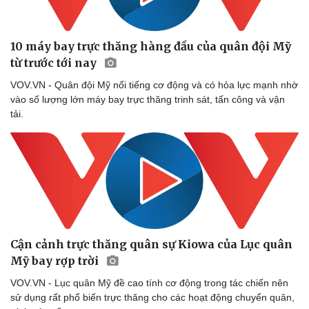
Doanh nghiệp
Công nghệ
Thông tin doanh nghiệp
Sành điệu
10 máy bay trực thăng hàng đầu của quân đội Mỹ
Doanh nghiệp 24h
Tin Công nghệ
từ trước tới nay
Doanh nhân
Trải nghiệm
Vì cộng đồng
Chuyển đổi số
VOV.VN - Quân đội Mỹ nổi tiếng cơ động và có hỏa lực mạnh nhờ
vào số lượng lớn máy bay trực thăng trinh sát, tấn công và vận
tải.
Cận cảnh trực thăng quân sự Kiowa của Lục quân
Mỹ bay rợp trời
VOV.VN - Lục quân Mỹ đề cao tính cơ động trong tác chiến nên
sử dụng rất phổ biến trực thăng cho các hoạt động chuyển quân,