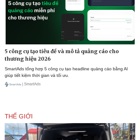
Sức khỏe
Đời sống
5 công cụ tạo tiêu đề và mô tả quảng cáo cho
thương hiệu 2026
Dinh dưỡng - món ngon
Nhà đẹp
Cây thuốc
Blog
SmartAds tổng hợp 5 công cụ tạo headline quảng cáo bằng AI
Sản phụ khoa
Tình yêu - Gia đình
giúp tiết kiệm thời gian và tối ưu.
Nhi khoa
| SmartAds
Nam khoa
Làm đẹp - giảm cân
Phòng mạch online
Ăn sạch sống khỏe
THẾ GIỚI