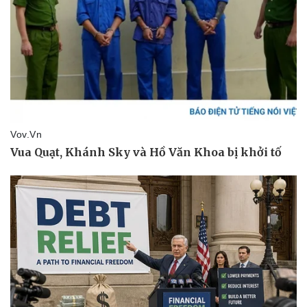
Thể thao
Ô tô - Xe máy
Bóng đá
Ô tô
Lịch thi đấu bóng đá
Xe máy
Thế giới thể thao
Tư vấn
eSports
Hậu trường