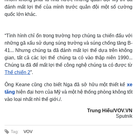
đánh mất lợi thế của mình trước quân đội một số cường
quốc lớn khác.
“Tình hình chỉ ổn trong trường hợp chúng ta chiến đấu với
những gã xấu sử dụng súng trường và súng chống tăng B-
41... Nhưng chúng ta đã đánh mất lợi thế dựa trên không
gian, tất cả các lợi thế chúng ta có vào thập niên 1990...
Chúng ta đã để mất lợi thế công nghệ chúng ta có được từ
Thế chiến 2
”.
Ông Keane cũng cho biết Nga đã sở hữu một thiết kế
xe
tăng
hiện đại hơn của Mỹ và một hệ thống phòng không tốt
vào loại nhất nhì thế giới./.
Trung Hiếu/VOV.VN
Thế giới
Multimedia
Sputnik
Quan sát
Video
Cuộc sống đó đây
Ảnh
Tag:
VOV
Hồ sơ
E-Magazine