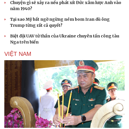
Chuyện gì sẽ xảy ra nếu phát xít Đức xâm lược Anh vào
Di sản
năm 1940?
Tại sao Mỹ bất ngờ ngừng ném bom Iran dù ông
Trump từng rất cả quyết?
Biệt đội UAV tử thần của Ukraine chuyên tấn công tàu
Nga trên biển
VIỆT NAM