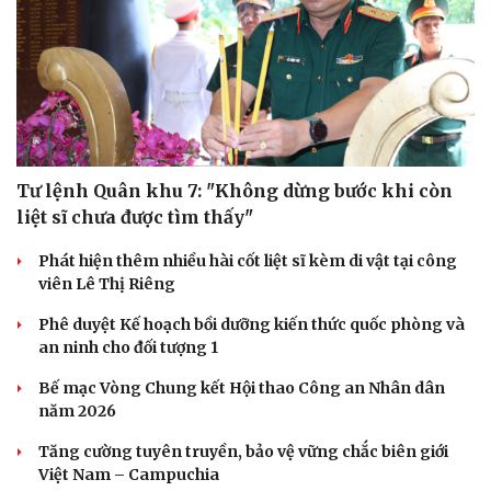
Du lịch
Podcast
Tư vấn
Câu chuyện thời sự
Săn Tour
Đọc truyện đêm khuya
check-in
Cửa sổ tình yêu
Kể chuyện cho bé
Tư lệnh Quân khu 7: "Không dừng bước khi còn
Hạt giống tâm hồn
liệt sĩ chưa được tìm thấy"
Phát hiện thêm nhiều hài cốt liệt sĩ kèm di vật tại công
viên Lê Thị Riêng
Phê duyệt Kế hoạch bồi dưỡng kiến thức quốc phòng và
an ninh cho đối tượng 1
Bế mạc Vòng Chung kết Hội thao Công an Nhân dân
năm 2026
Tăng cường tuyên truyền, bảo vệ vững chắc biên giới
Việt Nam – Campuchia