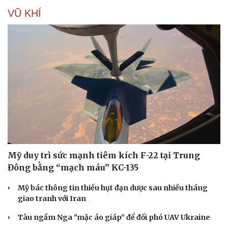
VŨ KHÍ
Mỹ duy trì sức mạnh tiêm kích F-22 tại Trung
Đông bằng “mạch máu” KC-135
Mỹ bác thông tin thiếu hụt đạn dược sau nhiều tháng
giao tranh với Iran
Tàu ngầm Nga "mặc áo giáp” để đối phó UAV Ukraine