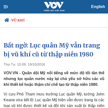
English
VŨ KHÍ
/
Bất ngờ: Lục quân Mỹ vẫn trang
Chính trị
Xã hội
Đảng
Tin 24h
bị vũ khí cũ từ thập niên 1980
Tổ chức nhân sự
Dự báo thời tiết
Quốc hội
Giáo dục
Thứ Tư, 10:09, 19/10/2016
Nhận diện sự thật
Dấu ấn VOV
Việc làm
VOV.VN - Quân đội Mỹ nổi tiếng về mức độ tối tân thế
Biển đảo
nhưng lục quân nước này lại chủ yếu sở hữu các vũ
khí thiết kế hoặc thậm chí chế tạo từ thập niên 1980.
Vị cựu Phó Tham mưu trưởng Lục quân Mỹ, tướng John
Keane vừa tiết lộ: Lục quân Mỹ hiện vẫn được trang bị các
loại vũ khí được thiết kế và đôi khi sản xuất từ thập niên