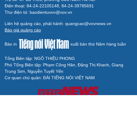
Điện thoại: 84-24-22105148, 84-24-39785691
Thư điện tử: baodientuvov@vov.vn
Liên hệ quảng cáo, phát hành: quangcao@vovnews.vn
Báo giá quảng cáo
Báo in
xuất bản thứ Năm hàng tuần
Tổng Biên tập: NGÔ THIỆU PHONG
Phó Tổng Biên tập: Phạm Công Hân, Đặng Thị Khanh, Giang
Trung Sơn, Nguyễn Tuyết Yến
Cơ quan chủ quản: ĐÀI TIẾNG NÓI VIỆT NAM
Không được sao chép lại bất kỳ thông tin nào từ website này khi