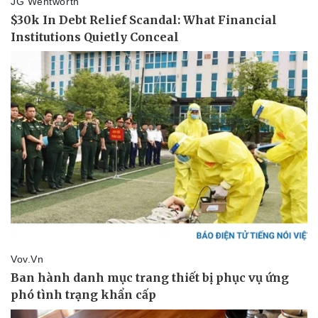
Pháp luật
Quân sự - Quốc phòng
Vụ án
Vũ khí
Tin nóng
Việt Nam
Tư vấn luật
Phân tích