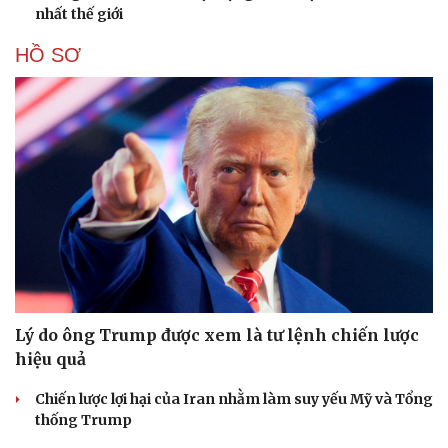
nhất thế giới
HỒ SƠ
Lý do ông Trump được xem là tư lệnh chiến lược
hiệu quả
Văn hóa
Giải trí
Chiến lược lợi hại của Iran nhằm làm suy yếu Mỹ và Tổng
Sân khấu - Điện ảnh
Nghệ sĩ
thống Trump
Văn học
Thời trang
Âm nhạc
Sao Việt