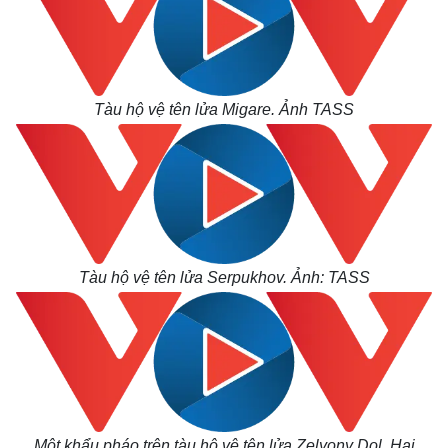
Tàu hộ vệ tên lửa Migare. Ảnh TASS
Tàu hộ vệ tên lửa Serpukhov. Ảnh: TASS
Một khẩu pháo trên tàu hộ vệ tên lửa Zelyony Dol.
Hai