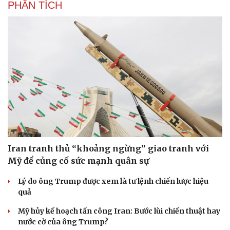
PHÂN TÍCH
Cải chính
Iran tranh thủ “khoảng ngừng” giao tranh với
Mỹ để củng cố sức mạnh quân sự
Lý do ông Trump được xem là tư lệnh chiến lược hiệu
quả
Mỹ hủy kế hoạch tấn công Iran: Bước lùi chiến thuật hay
nước cờ của ông Trump?