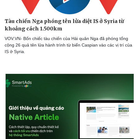
Tàu chiến Nga phóng tên lửa diệt IS ở Syria từ
khoảng cách 1.500km
VOV.VN- Bốn chiếc tàu chiến của Hải quân Nga đã phóng tổng
cộng 26 quả tên lửa hành trình từ biển Caspian vào các vị trí của
IS ở Syria.
Sức khỏe
Đời sống
Dinh dưỡng - món ngon
Nhà đẹp
Cây thuốc
Blog
Sản phụ khoa
Tình yêu - Gia đình
Nhi khoa
Nam khoa
Làm đẹp - giảm cân
Phòng mạch online
Ăn sạch sống khỏe