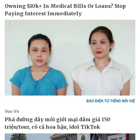
Thể thao
Ô tô - Xe máy
Bóng đá
Ô tô
Lịch thi đấu bóng đá
Xe máy
Thế giới thể thao
Tư vấn
eSports
Hậu trường