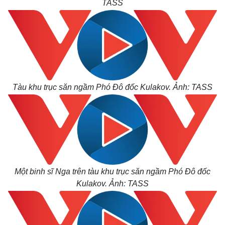
TASS
Quan sát
Video
Cuộc sống đó đây
Ảnh
Hồ sơ
E-Magazine
Infographic
Tàu khu trục săn ngầm Phó Đô đốc Kulakov. Ảnh: TASS
Một binh sĩ Nga trên t
àu khu trục săn ngầm Phó Đô đốc
Kulakov
. Ảnh: TASS