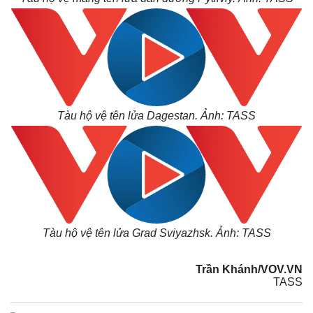
Tàu hộ vệ tên lửa Dagestan. Ảnh: TASS
Kinh tế
Thị trường
Bất động sản
Giá vàng
Khởi nghiệp
Tiêu dùng
Tỷ giá
Chứng khoán
Giá cà phê
Tàu hộ vệ tên lửa Grad Sviyazhsk. Ảnh: TASS
Trần Khánh/VOV.VN
TASS