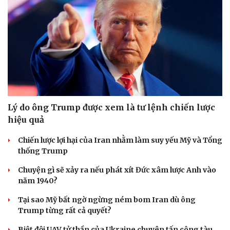
Văn hóa
Giải trí
Sân khấu - Điện ảnh
Nghệ sĩ
Văn học
Thời trang
Âm nhạc
Sao Việt
Di sản
Lý do ông Trump được xem là tư lệnh chiến lược
hiệu quả
Chiến lược lợi hại của Iran nhằm làm suy yếu Mỹ và Tổng
thống Trump
Chuyện gì sẽ xảy ra nếu phát xít Đức xâm lược Anh vào
năm 1940?
Tại sao Mỹ bất ngờ ngừng ném bom Iran dù ông
Trump từng rất cả quyết?
Biệt đội UAV tử thần của Ukraine chuyên tấn công tàu