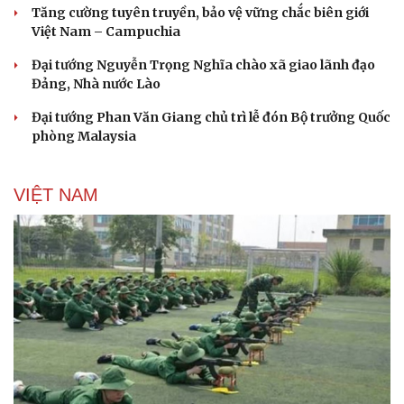
Tăng cường tuyên truyền, bảo vệ vững chắc biên giới
Việt Nam – Campuchia
Đại tướng Nguyễn Trọng Nghĩa chào xã giao lãnh đạo
Đảng, Nhà nước Lào
Đại tướng Phan Văn Giang chủ trì lễ đón Bộ trưởng Quốc
phòng Malaysia
VIỆT NAM
Du lịch
Podcast
Tư vấn
Câu chuyện thời sự
Săn Tour
Đọc truyện đêm khuya
check-in
Cửa sổ tình yêu
Kể chuyện cho bé
Hạt giống tâm hồn