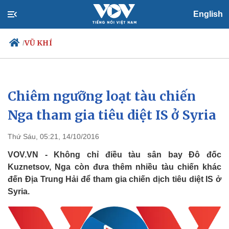
English
VŨ KHÍ
/
Chiêm ngưỡng loạt tàu chiến
Chính trị
Xã hội
Đảng
Tin 24h
Nga tham gia tiêu diệt IS ở Syria
Tổ chức nhân sự
Dự báo thời tiết
Quốc hội
Giáo dục
Thứ Sáu, 05:21, 14/10/2016
Nhận diện sự thật
Dấu ấn VOV
Việc làm
VOV.VN - Không chỉ điều tàu sân bay Đô đốc
Biển đảo
Kuznetsov, Nga còn đưa thêm nhiều tàu chiến khác
đến Địa Trung Hải để tham gia chiến dịch tiêu diệt IS ở
Syria.