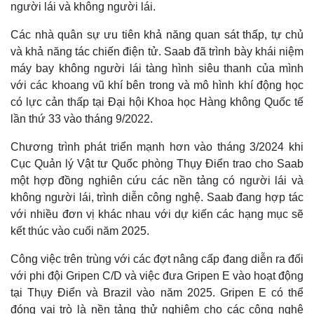
người lái và không người lái.
Các nhà quân sự ưu tiên khả năng quan sát thấp, tự chủ
và khả năng tác chiến điện tử. Saab đã trình bày khái niệm
máy bay không người lái tàng hình siêu thanh của mình
với các khoang vũ khí bên trong và mô hình khí động học
có lực cản thấp tại Đại hội Khoa học Hàng không Quốc tế
lần thứ 33 vào tháng 9/2022.
Chương trình phát triển mạnh hơn vào tháng 3/2024 khi
Cục Quản lý Vật tư Quốc phòng Thụy Điển trao cho Saab
một hợp đồng nghiên cứu các nền tảng có người lái và
không người lái, trình diễn công nghệ. Saab đang hợp tác
với nhiều đơn vị khác nhau với dự kiến các hạng mục ​​sẽ
kết thúc vào cuối năm 2025.
Công việc trên trùng với các đợt nâng cấp đang diễn ra đối
Kinh tế
Thị trường
với phi đội Gripen C/D và việc đưa Gripen E vào hoạt động
Bất động sản
Giá vàng
tại Thụy Điển và Brazil vào năm 2025. Gripen E có thể
Khởi nghiệp
Tiêu dùng
đóng vai trò là nền tảng thử nghiệm cho các công nghệ