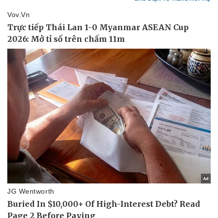
Văn hóa
Giải trí
Sân khấu - Điện ảnh
Nghệ sĩ
Văn học
Thời trang
Âm nhạc
Sao Việt
Di sản