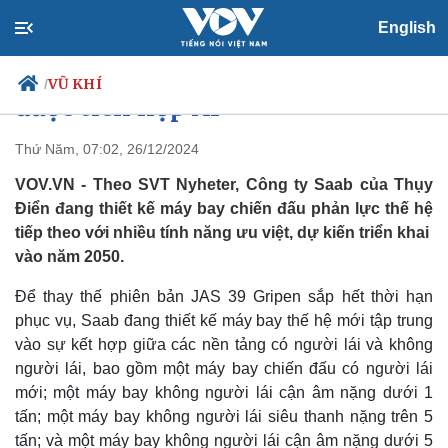
Chiến đấu cơ Gripen thế hệ tiếp
English
theo có thể phối hợp với UAV,
VŨ KHÍ
/
được tích hợp AI
Thứ Năm, 07:02, 26/12/2024
VOV.VN - Theo SVT Nyheter, Công ty Saab của Thụy
Chính trị
Xã hội
Điển đang thiết kế máy bay chiến đấu phản lực thế hệ
Đảng
Tin 24h
tiếp theo với nhiều tính năng ưu việt, dự kiến triển khai ​​
Tổ chức nhân sự
Dự báo thời tiết
vào năm 2050.
Quốc hội
Giáo dục
Nhận diện sự thật
Dấu ấn VOV
Để thay thế phiên bản JAS 39 Gripen sắp hết thời hạn
Việc làm
phục vụ, Saab đang thiết kế máy bay thế hệ mới tập trung
Biển đảo
vào sự kết hợp giữa các nền tảng có người lái và không
người lái, bao gồm một máy bay chiến đấu có người lái
mới; một máy bay không người lái cận âm nặng dưới 1
tấn; một máy bay không người lái siêu thanh nặng trên 5
tấn; và một máy bay không người lái cận âm nặng dưới 5