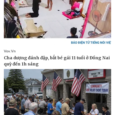
Sức khỏe
Đời sống
Dinh dưỡng - món ngon
Nhà đẹp
Cây thuốc
Blog
Sản phụ khoa
Tình yêu - Gia đình
Nhi khoa
Nam khoa
Làm đẹp - giảm cân
Phòng mạch online