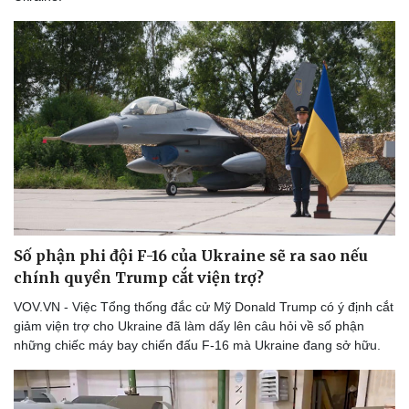
Du lịch
Podcast
Tư vấn
Câu chuyện thời sự
Săn Tour
Đọc truyện đêm khuya
check-in
Cửa sổ tình yêu
Kể chuyện cho bé
Hạt giống tâm hồn
Số phận phi đội F-16 của Ukraine sẽ ra sao nếu
chính quyền Trump cắt viện trợ?
VOV.VN - Việc Tổng thống đắc cử Mỹ Donald Trump có ý định cắt
giảm viện trợ cho Ukraine đã làm dấy lên câu hỏi về số phận
những chiếc máy bay chiến đấu F-16 mà Ukraine đang sở hữu.