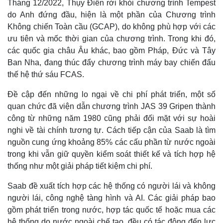
Tháng 12/2022, Thụy Điển rời khỏi chương trình Tempest
do Anh đứng đầu, hiện là một phần của Chương trình
Không chiến Toàn cầu (GCAP), do không phù hợp với các
ưu tiên và mốc thời gian của chương trình. Trong khi đó,
các quốc gia châu Âu khác, bao gồm Pháp, Đức và Tây
Ban Nha, đang thúc đẩy chương trình máy bay chiến đấu
thế hệ thứ sáu FCAS.
Đề cập đến những lo ngại về chi phí phát triển, một số
quan chức đã viện dẫn chương trình JAS 39 Gripen thành
công từ những năm 1980 cũng phải đối mặt với sự hoài
nghi về tài chính tương tự. Cách tiếp cận của Saab là tìm
nguồn cung ứng khoảng 85% các cấu phần từ nước ngoài
trong khi vẫn giữ quyền kiểm soát thiết kế và tích hợp hệ
thống như một giải pháp tiết kiệm chi phí.
Saab đề xuất tích hợp các hệ thống có người lái và không
người lái, công nghệ tàng hình và AI. Các giải pháp bao
gồm phát triển trong nước, hợp tác quốc tế hoặc mua các
hệ thống do nước ngoài chế tạo, đều có tác động đến lực