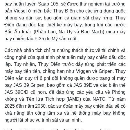
bay huấn luyện Saab 105, sẽ được thử nghiệm tại trường
bắn Vidsel ở miền bắc Thụy Điển cho các ứng dụng quốc
phòng và dân sự, bao gồm cả giám sát cháy rừng. Thụy
Điển đang độc lập thiết kế máy bay, trong khi các nước
Bắc Âu khác (Phần Lan, Na Uy và Đan Mạch) mua máy
bay chiến đấu F-35 do Mỹ sản xuất.
Các nhà phân tích chỉ ra những thách thức về tài chính và
công nghệ của quá trình phát triển máy bay chiến đấu độc
lập. Tuy nhiên, Thụy Điển trước đây từng phát triển các
máy bay tiên tiến, chẳng hạn như Viggen và Gripen. Thụy
Pháp luật
Quân sự - Quốc phòng
Điển vẫn duy trì 6 phi đội không quân được trang bị máy
Vụ án
Vũ khí
bay JAS 39 Gripen, bao gồm cả JAS 39E và các biến thể
Tin nóng
Việt Nam
JAS 39C/D cũ hơn, để đáp ứng các yêu cầu về Phòng
Tư vấn luật
Phân tích
không và Tên lửa Tích hợp (IAMD) của NATO. Từ năm
2025 đến năm 2030, các sư đoàn máy bay chiến đấu sẽ có
khả năng tấn công tầm xa và hệ thống máy bay không
người lái phục vụ trinh sát và an ninh.