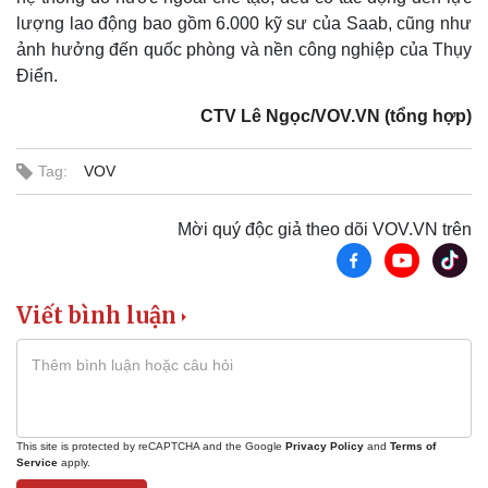
lượng lao động bao gồm 6.000 kỹ sư của Saab, cũng như
ảnh hưởng đến quốc phòng và nền công nghiệp của Thụy
Điển.
Thể thao
Ô tô - Xe máy
CTV Lê Ngọc/VOV.VN (tổng hợp)
Bóng đá
Ô tô
Lịch thi đấu bóng đá
Xe máy
Tag:
VOV
Thế giới thể thao
Tư vấn
eSports
Hậu trường
Mời quý độc giả theo dõi VOV.VN trên
Viết bình luận
This site is protected by reCAPTCHA and the Google
Privacy Policy
and
Terms of
Service
apply.