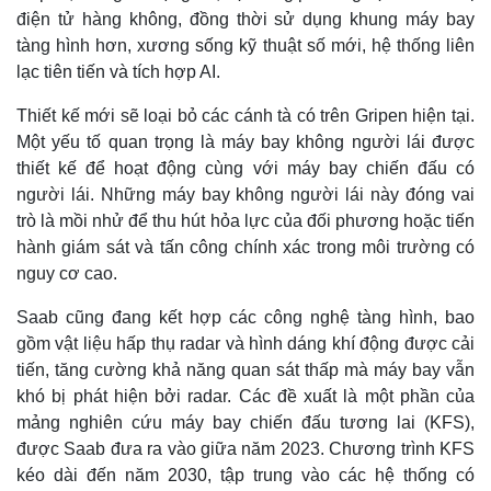
điện tử hàng không, đồng thời sử dụng khung máy bay
tàng hình hơn, xương sống kỹ thuật số mới, hệ thống liên
lạc tiên tiến và tích hợp AI.
Thế giới
Multimedia
Thiết kế mới sẽ loại bỏ các cánh tà có trên Gripen hiện tại.
Quan sát
Video
Một yếu tố quan trọng là máy bay không người lái được
Cuộc sống đó đây
Ảnh
thiết kế để hoạt động cùng với máy bay chiến đấu có
Hồ sơ
E-Magazine
Infographic
người lái. Những máy bay không người lái này đóng vai
trò là mồi nhử để thu hút hỏa lực của đối phương hoặc tiến
hành giám sát và tấn công chính xác trong môi trường có
nguy cơ cao.
Saab cũng đang kết hợp các công nghệ tàng hình, bao
gồm vật liệu hấp thụ radar và hình dáng khí động được cải
tiến, tăng cường khả năng quan sát thấp mà máy bay vẫn
khó bị phát hiện bởi radar. Các đề xuất là một phần của
mảng nghiên cứu máy bay chiến đấu tương lai (KFS),
được Saab đưa ra vào giữa năm 2023. Chương trình KFS
kéo dài đến năm 2030, tập trung vào các hệ thống có