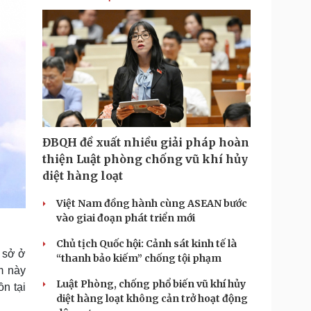
ĐBQH đề xuất nhiều giải pháp hoàn
thiện Luật phòng chống vũ khí hủy
diệt hàng loạt
Việt Nam đồng hành cùng ASEAN bước
vào giai đoạn phát triển mới
Chủ tịch Quốc hội: Cảnh sát kinh tế là
 sở ở
“thanh bảo kiếm” chống tội phạm
m này
Luật Phòng, chống phổ biến vũ khí hủy
n tại
diệt hàng loạt không cản trở hoạt động