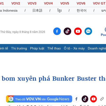
V1
VOV2
VOV3
VOV4
VOV5
VOV6
VOV GT
a Indonesia
/
日本語
/
ខ្មែរ
/
한국어
/
ພາ
Thứ Bảy, ngày 8 tháng 8 năm 2026
Po
inh tế
Thị trường
Pháp luật
Thể thao
Ô tô - Xe máy
Doanh nghi
Thế giới
Multimedia
K
Quan sát
Video
B
Cuộc sống đó đây
Ảnh
K
Hồ sơ
E-Magazine
p bom xuyên phá Bunker Buster t
Infographic
Thể thao
Ô tô - Xe máy
D
Bóng đá
Ô tô
T