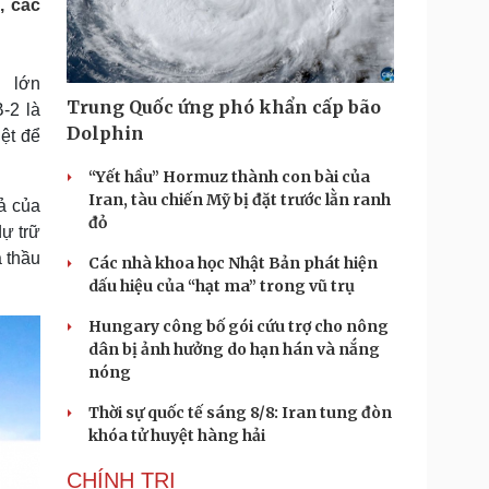
, các
Doanh nghiệp 24h
Tin Công nghệ
Doanh nhân
Trải nghiệm
ì cộng đồng
Chuyển đổi số
 lớn
Trung Quốc ứng phó khẩn cấp bão
-2 là
u lịch
Podcast
Dolphin
ệt để
Tư vấn
Câu chuyện thời sự
Săn Tour
Đọc truyện đêm khuya
“Yết hầu” Hormuz thành con bài của
heck-in
Cửa sổ tình yêu
Iran, tàu chiến Mỹ bị đặt trước lằn ranh
ả của
Kể chuyện cho bé
đỏ
dự trữ
Hạt giống tâm hồn
 thầu
Các nhà khoa học Nhật Bản phát hiện
dấu hiệu của “hạt ma” trong vũ trụ
Hungary công bố gói cứu trợ cho nông
dân bị ảnh hưởng do hạn hán và nắng
nóng
Thời sự quốc tế sáng 8/8: Iran tung đòn
khóa tử huyệt hàng hải
CHÍNH TRỊ