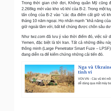
Trong thời gian chờ đợi, Không quân Mỹ cũng 
2.268kg mới vào kho vũ khí của B-2. Trong một t
tấn công của B-2 vào "các địa điểm cất giữ vũ k
tháng 10 năm ngoại. Họ nhấn mạnh "khả năng của 
giữ ngoài tầm với, bất kể chúng được chôn sâu dư
Như twz.com đã lưu ý vào thời điểm đó, việc sử d
Yemen, đặc biệt là tới Iran. Tất cả những điều
thông minh (Large Penetrator Smart Fuze – LPSF
đang diễn ra để kiểm chứng những cải tiến đó.
Nga và Ukraine
tinh vi
VOV.VN - Các vũ khí mồi
dễ dàng qua mắt máy bay