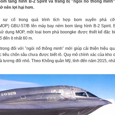
tàng hình B-2 Spirit và trang bị "ngòi nổ thông minh"
Lịch thi đấu bóng đá
Xe máy
 nên lợi hại hơn.
Thế giới thể thao
Tư vấn
eSports
V
Hậu trường
 sự cố trong quá trình tích hợp bom xuyên phá cỡ
MOP) GBU-57/B lên máy bay ném bom tàng hình B-2 Spirit. B
Văn hóa
Giải trí
D
ử dụng MOP, một loại bom phá boongke được thiết kế đặc bi
Sân khấu - Điện ảnh
Nghệ sĩ
 đến ít nhất 60 m.
Văn học
Thời trang
Âm nhạc
Sao Việt
c
rọng đối với "ngòi nổ thông minh" mới giúp cải thiện hiệu qu
Di sản
c tiêu chôn sâu chưa được biết rõ. Quy mô chính xác của kho 
là tương đối nhỏ. Theo Không quân Mỹ, tính đến năm 2015, nhà