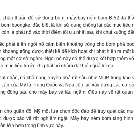
ược chấp thuận để sử dụng bom, máy bay ném bom B-52 đã th
 bom boongke, đặc biệt là khi sử dụng chống lại các mục tiêu 
còn là phát nổ vào thời điểm tối ưu nhất sau khi chui xuống đất
ệc phát triển ngòi nổ cảm biến khoảng trống cho bom phá bo
khoảng trống được thiết kế để kích hoạt khi phát hiện ra một 
ong một cơ sở ngầm. Ngòi nổ này có thể được kết hợp thêm vớ
mục tiêu trước khi phát nổ nhằm đạt hiệu quả tối đa.
i hạt nhân, có khả năng xuyên phá rất sâu như MOP trong kho v
 cân của Mỹ là Trung Quốc và Nga tiếp tục xây dựng các cơ sở
g động sâu cho máy bay và tàu ngầm, điều này sẽ rất quan 
 cho quân đội Mỹ một lựa chọn độc đáo để truy quét các mục
 được bảo vệ rất nghiêm ngặt. Máy bay ném bom tàng hình
òn lớn hơn trong lĩnh vực này.