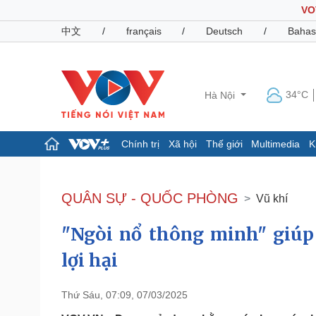
VO
中文
/
français
/
Deutsch
/
Bahas
34°C
Hà Nội
Chính trị
Xã hội
Thế giới
Multimedia
K
Chính trị
Xã hội
Đảng
Tin 24h
QUÂN SỰ - QUỐC PHÒNG
Vũ khí
Tổ chức nhân sự
Dự báo thời tiết
Quốc hội
Giáo dục
"Ngòi nổ thông minh" giú
Nhận diện sự thật
Dấu ấn VOV
Việc làm
lợi hại
Biển đảo
Pháp luật
Quân sự - Quốc phòng
Thứ Sáu, 07:09, 07/03/2025
Vụ án
Vũ khí