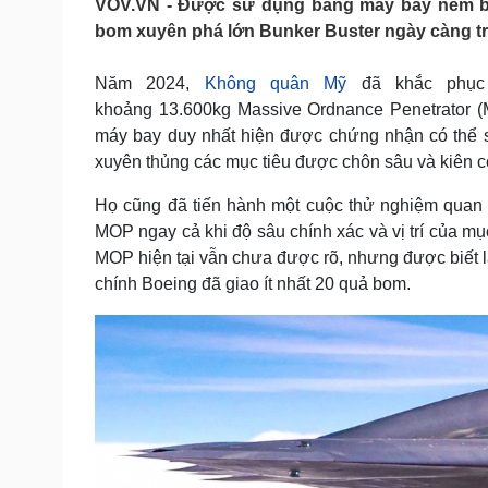
VOV.VN - Được sử dụng bằng máy bay ném bom 
Tin nóng
Việt Nam
bom xuyên phá lớn Bunker Buster ngày càng trở
Tư vấn luật
Phân tích
Năm 2024,
Không quân Mỹ
đã khắc phục
khoảng 13.600kg Massive Ordnance Penetrator (
Sức khỏe
Đời sống
máy bay duy nhất hiện được chứng nhận có thể s
Dinh dưỡng - món ngon
Nhà đẹp
xuyên thủng các mục tiêu được chôn sâu và kiên cố
Cây thuốc
Blog
Sản phụ khoa
Tình yêu - Gia đình
Họ cũng đã tiến hành một cuộc thử nghiệm quan t
Nhi khoa
MOP ngay cả khi độ sâu chính xác và vị trí của mụ
Nam khoa
MOP hiện tại vẫn chưa được rõ, nhưng được biết 
Làm đẹp - giảm cân
chính Boeing đã giao ít nhất 20 quả bom.
Phòng mạch online
Ăn sạch sống khỏe
Cải chính