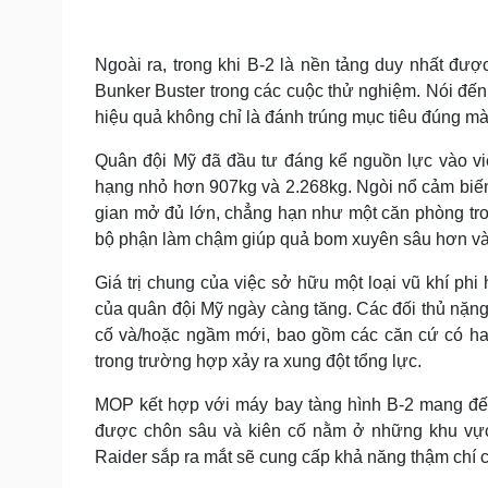
Ngoài ra, trong khi B-2 là nền tảng duy nhất đ
Bunker Buster trong các cuộc thử nghiệm. Nói đến
hiệu quả không chỉ là đánh trúng mục tiêu đúng mà 
Quân đội Mỹ đã đầu tư đáng kể nguồn lực vào vi
hạng nhỏ hơn 907kg và 2.268kg. Ngòi nổ cảm biến 
gian mở đủ lớn, chẳng hạn như một căn phòng tr
bộ phận làm chậm giúp quả bom xuyên sâu hơn vào 
Giá trị chung của việc sở hữu một loại vũ khí ph
của quân đội Mỹ ngày càng tăng. Các đối thủ nặng
cố và/hoặc ngầm mới, bao gồm các căn cứ có han
trong trường hợp xảy ra xung đột tổng lực.
MOP kết hợp với máy bay tàng hình B-2 mang đến
được chôn sâu và kiên cố nằm ở những khu vực
Raider sắp ra mắt sẽ cung cấp khả năng thậm chí c