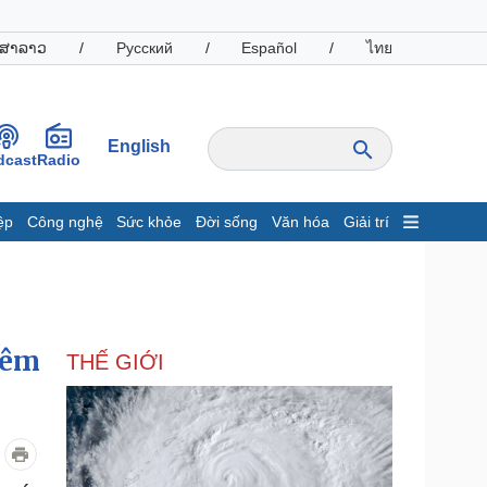
ສາລາວ
/
Русский
/
Español
/
ไทย
English
dcast
Radio
ệp
Công nghệ
Sức khỏe
Đời sống
Văn hóa
Giải trí
inh tế
Thị trường
ất động sản
Giá vàng
hởi nghiệp
Tiêu dùng
Tỷ giá
hêm
THẾ GIỚI
Chứng khoán
Giá cà phê
oanh nghiệp
Công nghệ
hông tin doanh nghiệp
Sành điệu