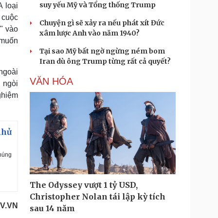
suy yếu Mỹ và Tổng thống Trump
 loại
 cuộc
Chuyện gì sẽ xảy ra nếu phát xít Đức
" vào
xâm lược Anh vào năm 1940?
 muốn
Tại sao Mỹ bất ngờ ngừng ném bom
Iran dù ông Trump từng rất cả quyết?
ngoài
VĂN HÓA
 ngòi
ghiệm
nhử
chúng
The Odyssey vượt 1 tỷ USD,
Christopher Nolan tái lập kỳ tích
OV.VN
sau 14 năm