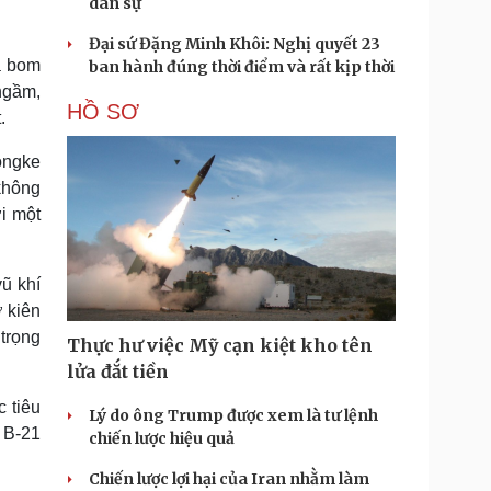
dân sự
Đại sứ Đặng Minh Khôi: Nghị quyết 23
ả bom
ban hành đúng thời điểm và rất kịp thời
ngầm,
HỒ SƠ
.
ongke
không
i một
ũ khí
 kiên
trọng
Thực hư việc Mỹ cạn kiệt kho tên
lửa đắt tiền
 tiêu
Lý do ông Trump được xem là tư lệnh
 B-21
chiến lược hiệu quả
Chiến lược lợi hại của Iran nhằm làm