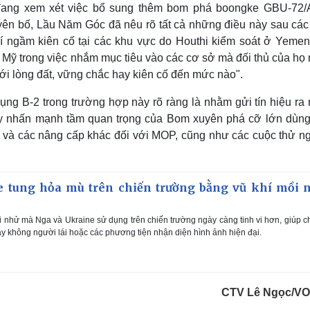
đang xem xét việc bổ sung thêm bom phá boongke GBU-72/A
uyên bố, Lầu Năm Góc đã nêu rõ tất cả những điều này sau các
hí ngầm kiên cố tại các khu vực do Houthi kiểm soát ở Yemen
Mỹ trong việc nhắm mục tiêu vào các cơ sở mà đối thủ của họ
ới lòng đất, vững chắc hay kiên cố đến mức nào".
ụng B-2 trong trường hợp này rõ ràng là nhằm gửi tín hiệu ra 
 này nhấn mạnh tầm quan trọng của Bom xuyên phá cỡ lớn dùng
) và các nâng cấp khác đối với MOP, cũng như các cuộc thử n
 tung hỏa mù trên chiến trường bằng vũ khí mồi 
 nhử mà Nga và Ukraine sử dụng trên chiến trường ngày càng tinh vi hơn, giúp 
 không người lái hoặc các phương tiện nhận diện hình ảnh hiện đại.
CTV Lê Ngọc/V