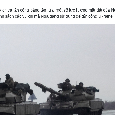
Lịch thi đấu bóng đá
Xe máy
Thế giới thể thao
Tư vấn
ch và tấn công bằng tên lửa, một số lực lượng mặt đất của N
eSports
V
nh sách các vũ khí mà Nga đang sử dụng để tấn công Ukraine.
Hậu trường
Văn hóa
Giải trí
D
Sân khấu - Điện ảnh
Nghệ sĩ
Văn học
Thời trang
Âm nhạc
Sao Việt
c
Di sản