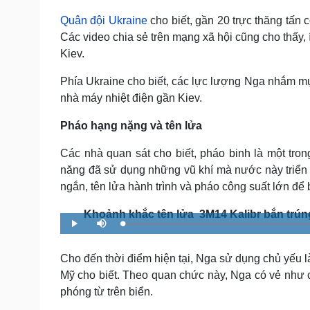
Quân đội Ukraine
cho biết, gần 20 trực thăng tấn 
Các video chia sẻ trên mạng xã hội cũng cho thấy,
Kiev.
Phía Ukraine cho biết, các lực lượng Nga nhắm mụ
nhà máy nhiệt điện gần Kiev.
Pháo hạng nặng và tên lửa
Các nhà quan sát cho biết, pháo binh là một tr
năng đã sử dụng những vũ khí mà nước này triển k
ngắn, tên lửa hành trình và pháo công suất lớn để 
Khoảnh khắc tên lửa 3M14 Kalibr bắn trún
P
M
l
u
a
t
y
e
Cho đến thời điểm hiện tại, Nga sử dụng chủ yếu 
Mỹ cho biết. Theo quan chức này, Nga có vẻ như cũ
phóng từ trên biển.