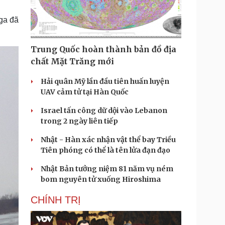
Doanh nghiệp 24h
Tin Công nghệ
Doanh nhân
Trải nghiệm
ga đã
ì cộng đồng
Chuyển đổi số
Trung Quốc hoàn thành bản đồ địa
u lịch
Podcast
chất Mặt Trăng mới
Tư vấn
Câu chuyện thời sự
Săn Tour
Đọc truyện đêm khuya
Hải quân Mỹ lần đầu tiên huấn luyện
heck-in
Cửa sổ tình yêu
UAV cảm tử tại Hàn Quốc
Kể chuyện cho bé
Israel tấn công dữ dội vào Lebanon
Hạt giống tâm hồn
trong 2 ngày liên tiếp
Nhật - Hàn xác nhận vật thể bay Triều
Tiên phóng có thể là tên lửa đạn đạo
Nhật Bản tưởng niệm 81 năm vụ ném
bom nguyên tử xuống Hiroshima
CHÍNH TRỊ