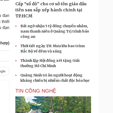
Cấp “sổ đỏ” cho cơ sở tôn giáo đầu
tiên sau sắp xếp hành chính tại
u đạn
TP.HCM
 thiết
Bất ngờ nhận 5 tỷ đồng chuyển nhầm,
u đạn
nam thanh niên ở Quảng Trị trình báo
công an
 hợp)
Thời tiết ngày 7/8: Mưa lớn bao trùm
Bắc Bộ về đêm và sáng
Thành lập Hội đồng xét tặng Giải
thưởng Hồ Chí Minh
gle
Quảng Ninh tri ân người hoạt động
kháng chiến bị nhiễm chất độc hóa học
TIN CÔNG NGHỆ