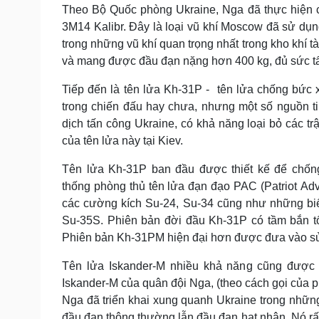
Theo Bộ Quốc phòng Ukraine, Nga đã thực hiện c
3M14 Kalibr. Đây là loại vũ khí Moscow đã sử dụng
trong những vũ khí quan trọng nhất trong kho khí 
và mang được đầu đạn nặng hơn 400 kg, đủ sức tấ
Tiếp đến là tên lửa Kh-31P - tên lửa chống bức 
trong chiến đấu hay chưa, nhưng một số nguồn t
dịch tấn công Ukraine, có khả năng loại bỏ các tr
của tên lửa này tại Kiev.
Tên lửa Kh-31P ban đầu được thiết kế để chốn
thống phòng thủ tên lửa đạn đạo PAC (Patriot Adva
các cường kích Su-24, Su-34 cũng như những biế
Su-35S. Phiên bản đời đầu Kh-31P có tầm bắn tố
Phiên bản Kh-31PM hiện đại hơn được đưa vào sử
Tên lửa Iskander-M nhiều khả năng cũng được
Iskander-M của quân đội Nga, (theo cách gọi của 
Nga đã triển khai xung quanh Ukraine trong nhữn
đầu đạn thông thường lẫn đầu đạn hạt nhân. Nó rất