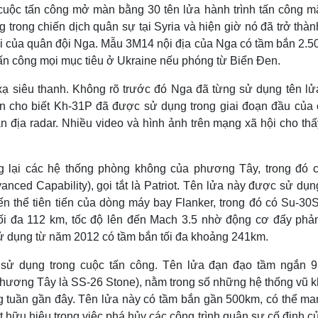
%
c
uộc tấn công mở màn bằng 30 tên lửa hành trình tấn công mặ
t
n
u
 trong chiến dịch quân sự tại Syria và hiện giờ nó đã trở thà
r
e
i
tài của quân đội Nga. Mẫu 3M14 nội địa của Nga có tầm bắn 2.
n công mọi mục tiêu ở Ukraine nếu phóng từ Biển Đen.
n
g
xạ siêu thanh. Không rõ trước đó Nga đã từng sử dụng tên lử
T
in cho biết Kh-31P đã được sử dụng trong giai đoạn đầu của 
ận địa radar. Nhiều video và hình ảnh trên mạng xã hội cho th
i
m
g lại các hệ thống phòng không của phương Tây, trong đó 
e
nced Capability), gọi tắt là Patriot. Tên lửa này được sử dụ
n thể tiên tiến của dòng máy bay Flanker, trong đó có Su-30
i đa 112 km, tốc độ lên đến Mach 3.5 nhờ động cơ đẩy phản
 dụng từ năm 2012 có tầm bắn tối đa khoảng 241km.
 sử dụng trong cuộc tấn công. Tên lửa đạn đạo tầm ngắn 
phương Tây là SS-26 Stone), nằm trong số những hệ thống vũ k
g tuần gần đây. Tên lửa này có tầm bắn gần 500km, có thể ma
 hữu hiệu trong việc phá hủy các công trình quân sự cố định c