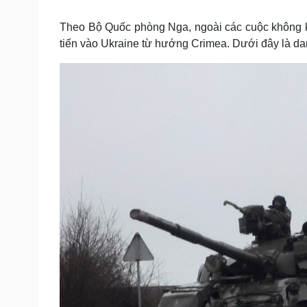
Tin nóng
Việt Nam
Tư vấn luật
Phân tích
Theo Bộ Quốc phòng Nga, ngoài các cuộc không kí
tiến vào Ukraine từ hướng Crimea. Dưới đây là da
Sức khỏe
Đời sống
Dinh dưỡng - món ngon
Nhà đẹp
Cây thuốc
Blog
Sản phụ khoa
Tình yêu - Gia đình
Nhi khoa
Nam khoa
Làm đẹp - giảm cân
Phòng mạch online
Ăn sạch sống khỏe
Cải chính