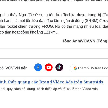
g cho thấy Nga đã sử sụng tên lửa Tochka được trang bị đầ
nh Lạnh, là một tên lửa đạn đạo tầm ngắn di động (SRBM) được
ế đạn rocket chiến trường FROG. Nó có thể mang nhiều loại đầ
 có tầm hoạt động khoảng 121km./.
Hồng Anh/VOV.VN (Tổng
 dõi VOV.VN trên
Thêm VOV trên Goo
ình thức quảng cáo Brand Video Ads trên SmartAds
ển thị, quy cách nội dung, cách thiết lập và tối ưu Brand Video Ads.