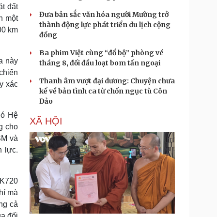
t đất
Đưa bản sắc văn hóa người Mường trở
nh một
thành động lực phát triển du lịch cộng
500 km
đồng
Ba phim Việt cùng “đổ bộ” phòng vé
a này
tháng 8, đối đầu loạt bom tấn ngoại
chiến
Thanh âm vượt đại dương: Chuyện chưa
ấy xác
kể về bản tình ca từ chốn ngục tù Côn
Đảo
có Hệ
XÃ HỘI
ng cho
SM và
 lực.
9K720
hí mà
ng cả
ủa đối