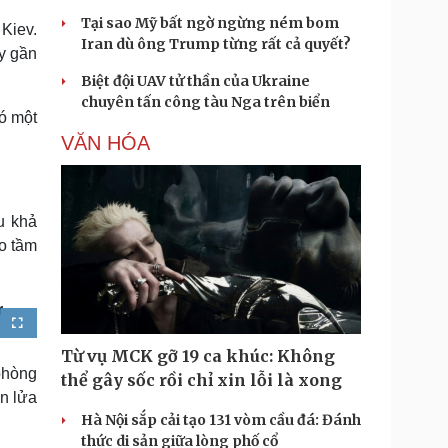
Tại sao Mỹ bất ngờ ngừng ném bom
 Kiev.
Iran dù ông Trump từng rất cả quyết?
ay gần
Biệt đội UAV tử thần của Ukraine
chuyên tấn công tàu Nga trên biển
ó một
VĂN HÓA
u khả
o tầm
r
F
u
l
Từ vụ MCK gỡ 19 ca khúc: Không
l
s
phòng
thể gây sốc rồi chỉ xin lỗi là xong
c
r
ên lửa
e
e
Hà Nội sắp cải tạo 131 vòm cầu đá: Đánh
n
thức di sản giữa lòng phố cổ