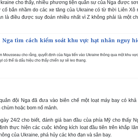
Ukraine cho thấy, nhiều phương tiện quân sự của Nga được sơ
ự cố bắn nhầm do các xe tăng của Ukraine có từ thời Liên Xô r
n là điều được suy đoán nhiều nhất vì Z không phải là một ch
i Nga tìm cách kiểm soát khu vực hạt nhân nguy h
m Mousseau cho rằng, quyết định của Nga tiến vào Ukraine thông qua một khu vự
 có thể là dấu hiệu cho thấy chiến sự sẽ leo thang.
 quân đội Nga đã đưa vào biên chế một loạt máy bay có khả
om chùm hoặc bom nổ mảnh.
ày 24/2 cho biết, đánh giá ban đầu của phía Mỹ cho thấy N
nh thực hiện các cuộc không kích loạt đầu tiên trên khắp lãn
hông của Ukraine, phá hủy các kho đạn và sân bay.