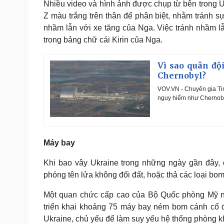
Nhiều video và hình ảnh được chụp từ bên trong 
Z màu trắng trên thân để phân biệt, nhằm tránh s
nhầm lẫn với xe tăng của Nga. Việc tránh nhầm lẫ
trong bảng chữ cái Kirin của Nga.
Vì sao quân độ
Chernobyl?
VOV.VN - Chuyên gia Ti
nguy hiểm như Chernobyl
Máy bay
Khi bao vây Ukraine trong những ngày gần đây,
phóng tên lửa không đối đất, hoặc thả các loại b
Một quan chức cấp cao của Bộ Quốc phòng Mỹ ng
triển khai khoảng 75 máy bay ném bom cánh cố đị
Ukraine, chủ yếu để làm suy yếu hệ thống phòng k