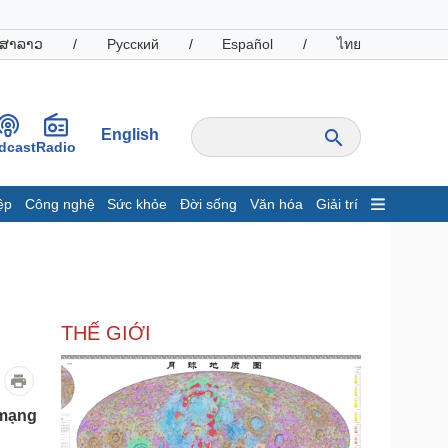
ສາລາວ
/
Русский
/
Español
/
ไทย
English
dcast
Radio
ệp
Công nghệ
Sức khỏe
Đời sống
Văn hóa
Giải trí
inh tế
Thị trường
ất động sản
Giá vàng
hởi nghiệp
Tiêu dùng
Tỷ giá
THẾ GIỚI
Chứng khoán
Giá cà phê
oanh nghiệp
Công nghệ
 mạng
hông tin doanh nghiệp
Sành điệu