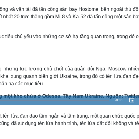
công và vận tải đã tấn công sân bay Hostomel bên ngoài thủ đô
 ít nhất 20 trực thăng gồm Mi-8 và Ka-52 đã tấn công một sân b
c tiêu chủ yếu vào những cơ sở hạ tầng quan trọng, trong đó c
ong những lực lượng chủ chốt của quân đội Nga. Moscow nhiề
hai xung quanh biên giới Ukraine, trong đó có tên lửa đạn đạ
bắn hạ các mục tiêu.
g một kho chứa ở Odessa, Tây Nam Ukraine. Nguồn: Twitte
R
-
0:35
L
P
o
i
a
c
e
d
t
e
u
là tên lửa đạn đạo tầm ngắn và tầm trung, một quan chức quốc 
d
r
m
:
e
ng đã sử dụng tên lửa hành trình, tên lửa đất đối không và t
1
-
0
i
a
0
n
.
-
0
P
i
0
i