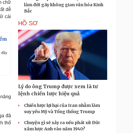
n chữ
làm đứt gãy không gian văn hóa Kinh
ất dễ
Bắc
ữ cái
HỒ SƠ
iểm
c đầy
Lý do ông Trump được xem là tư
lệnh chiến lược hiệu quả
 năng
Chiến lược lợi hại của Iran nhằm làm
suy yếu Mỹ và Tổng thống Trump
ga đã
Chuyện gì sẽ xảy ra nếu phát xít Đức
h thổ
xâm lược Anh vào năm 1940?