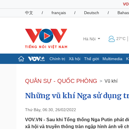
VO
中文
/
français
/
Deutsch
/
Bahas
27°C
Hà Nội
Chính trị
Xã hội
Thế giới
Multimedia
K
Chính trị
Xã hội
Đảng
Tin 24h
QUÂN SỰ - QUỐC PHÒNG
Vũ khí
Tổ chức nhân sự
Dự báo thời tiết
Quốc hội
Giáo dục
Những vũ khí Nga sử dụng t
Nhận diện sự thật
Dấu ấn VOV
Việc làm
Biển đảo
Thứ Bảy, 06:30, 26/02/2022
Pháp luật
Quân sự - Quốc phòng
VOV.VN - Sau khi Tổng thống Nga Putin phát độ
Vụ án
Vũ khí
xã hội và truyền thông tràn ngập hình ảnh về c