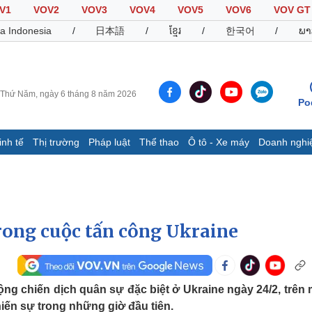
V1
VOV2
VOV3
VOV4
VOV5
VOV6
VOV GT
a Indonesia
/
日本語
/
ខ្មែរ
/
한국어
/
ພາ
Thứ Năm, ngày 6 tháng 8 năm 2026
Po
inh tế
Thị trường
Pháp luật
Thể thao
Ô tô - Xe máy
Doanh nghi
Thế giới
Multimedia
K
Quan sát
Video
B
Cuộc sống đó đây
Ảnh
K
Hồ sơ
E-Magazine
rong cuộc tấn công Ukraine
Infographic
Thể thao
Ô tô - Xe máy
D
ng chiến dịch quân sự đặc biệt ở Ukraine ngày 24/2, trên
Bóng đá
Ô tô
T
hiến sự trong những giờ đầu tiên.