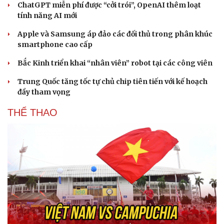
ChatGPT miễn phí được “cởi trói”, OpenAI thêm loạt
tính năng AI mới
Apple và Samsung áp đảo các đối thủ trong phân khúc
smartphone cao cấp
Bắc Kinh triển khai “nhân viên” robot tại các công viên
Trung Quốc tăng tốc tự chủ chip tiên tiến với kế hoạch
đầy tham vọng
THỂ THAO
Du lịch
Podcast
Tư vấn
Câu chuyện thời sự
Săn Tour
Đọc truyện đêm khuya
check-in
Cửa sổ tình yêu
Kể chuyện cho bé