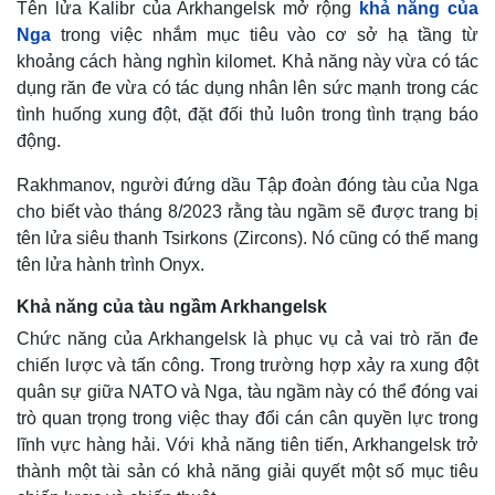
Tên lửa Kalibr của Arkhangelsk mở rộng
khả năng của
Nga
trong việc nhắm mục tiêu vào cơ sở hạ tầng từ
khoảng cách hàng nghìn kilomet. Khả năng này vừa có tác
dụng răn đe vừa có tác dụng nhân lên sức mạnh trong các
tình huống xung đột, đặt đối thủ luôn trong tình trạng báo
động.
Rakhmanov, người đứng dầu Tập đoàn đóng tàu của Nga
cho biết vào tháng 8/2023 rằng tàu ngầm sẽ được trang bị
tên lửa siêu thanh Tsirkons (Zircons). Nó cũng có thể mang
tên lửa hành trình Onyx.
Khả năng của tàu ngầm Arkhangelsk
Thế giới
Multimedia
Chức năng của Arkhangelsk là phục vụ cả vai trò răn đe
Quan sát
Video
chiến lược và tấn công. Trong trường hợp xảy ra xung đột
Cuộc sống đó đây
Ảnh
quân sự giữa NATO và Nga, tàu ngầm này có thể đóng vai
Hồ sơ
E-Magazine
trò quan trọng trong việc thay đổi cán cân quyền lực trong
Infographic
lĩnh vực hàng hải. Với khả năng tiên tiến, Arkhangelsk trở
thành một tài sản có khả năng giải quyết một số mục tiêu