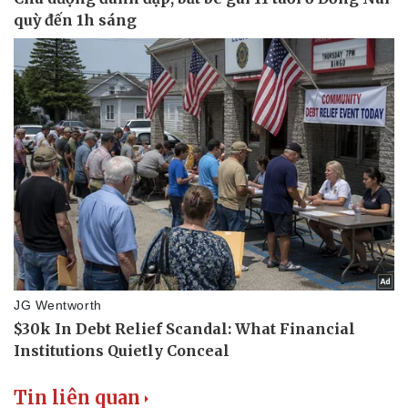
Thể thao
Ô tô - Xe máy
Bóng đá
Ô tô
Lịch thi đấu bóng đá
Xe máy
Thế giới thể thao
Tư vấn
eSports
Hậu trường
Tin liên quan