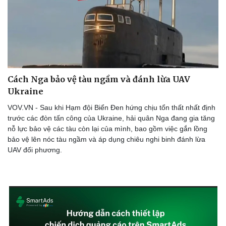
Doanh nghiệp
Công nghệ
Thông tin doanh nghiệp
Sành điệu
Doanh nghiệp 24h
Tin Công nghệ
Cách Nga bảo vệ tàu ngầm và đánh lừa UAV
Doanh nhân
Trải nghiệm
Ukraine
Vì cộng đồng
Chuyển đổi số
VOV.VN - Sau khi Hạm đội Biển Đen hứng chịu tổn thất nhất định
trước các đòn tấn công của Ukraine, hải quân Nga đang gia tăng
nỗ lực bảo vệ các tàu còn lại của mình, bao gồm việc gắn lồng
bảo vệ lên nóc tàu ngầm và áp dụng chiêu nghi binh đánh lừa
UAV đối phương.