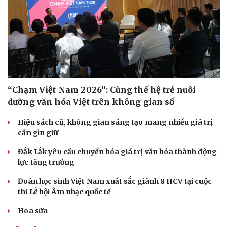
“Chạm Việt Nam 2026”: Cùng thế hệ trẻ nuôi
dưỡng văn hóa Việt trên không gian số
Hiệu sách cũ, không gian sáng tạo mang nhiều giá trị
cần gìn giữ
Văn hóa
Giải trí
Đắk Lắk yêu cầu chuyển hóa giá trị văn hóa thành động
lực tăng trưởng
Sân khấu - Điện ảnh
Nghệ sĩ
Văn học
Thời trang
Đoàn học sinh Việt Nam xuất sắc giành 8 HCV tại cuộc
Âm nhạc
Sao Việt
thi Lễ hội Âm nhạc quốc tế
Di sản
Hoa sữa