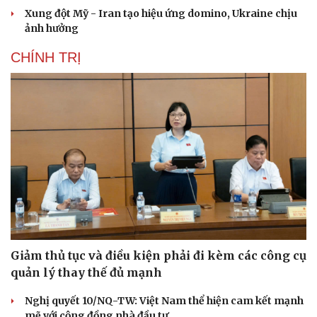
Xung đột Mỹ - Iran tạo hiệu ứng domino, Ukraine chịu
ảnh hưởng
CHÍNH TRỊ
Sức khỏe
Đời sống
Dinh dưỡng - món ngon
Nhà đẹp
Cây thuốc
Blog
Sản phụ khoa
Tình yêu - Gia đình
Nhi khoa
Nam khoa
Làm đẹp - giảm cân
Phòng mạch online
Ăn sạch sống khỏe
Giảm thủ tục và điều kiện phải đi kèm các công cụ
quản lý thay thế đủ mạnh
Nghị quyết 10/NQ-TW: Việt Nam thể hiện cam kết mạnh
mẽ với cộng đồng nhà đầu tư