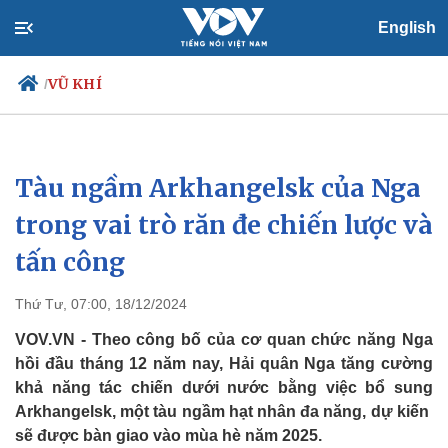
English
VŨ KHÍ
/
Tàu ngầm Arkhangelsk của Nga
Chính trị
Xã hội
Đảng
Tin 24h
trong vai trò răn đe chiến lược và
Tổ chức nhân sự
Dự báo thời tiết
tấn công
Quốc hội
Giáo dục
Nhận diện sự thật
Dấu ấn VOV
Việc làm
Thứ Tư, 07:00, 18/12/2024
Biển đảo
VOV.VN - Theo công bố của cơ quan chức năng Nga
hồi đầu tháng 12 năm nay, Hải quân Nga tăng cường
khả năng tác chiến dưới nước bằng việc bổ sung
Arkhangelsk, một tàu ngầm hạt nhân đa năng, dự kiến ​​
sẽ được bàn giao vào mùa hè năm 2025.