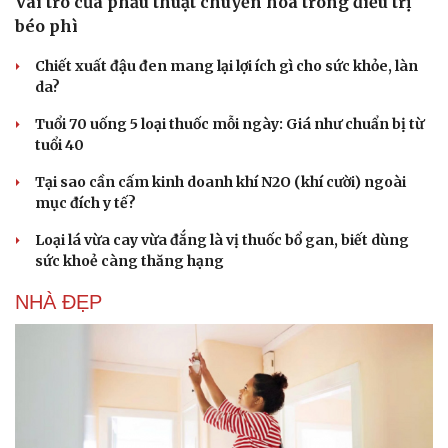
Vai trò của phẫu thuật chuyển hóa trong điều trị
béo phì
Chiết xuất đậu đen mang lại lợi ích gì cho sức khỏe, làn
da?
Tuổi 70 uống 5 loại thuốc mỗi ngày: Giá như chuẩn bị từ
tuổi 40
Tại sao cần cấm kinh doanh khí N2O (khí cười) ngoài
mục đích y tế?
Loại lá vừa cay vừa đắng là vị thuốc bổ gan, biết dùng
sức khoẻ càng thăng hạng
NHÀ ĐẸP