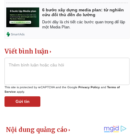
6 bước xây dựng media plan: từ nghiên
cứu đối thủ đến đo lường
Dưới đây là chi tiết các bước quan trọng để lập
một Media Plan.
Viết bình luận
This site is protected by reCAPTCHA and the Google
Privacy Policy
and
Terms of
Service
apply.
Gửi tin