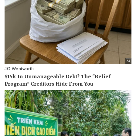
Vụ án
Vũ khí
Tin nóng
Việt Nam
Tư vấn luật
Phân tích