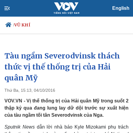
English
VŨ KHÍ
/
Tàu ngầm Severodvinsk thách
Chính trị
Xã hội
Đảng
Tin 24h
thức vị thế thống trị của Hải
Tổ chức nhân sự
Dự báo thời tiết
quân Mỹ
Quốc hội
Giáo dục
Nhận diện sự thật
Dấu ấn VOV
Việc làm
Thứ Ba, 15:13, 04/10/2016
Biển đảo
VOV.VN - Vị thế thống trị của Hải quân Mỹ trong suốt 2
thập kỷ qua đang lung lay dữ dội trước sự xuất hiện
của tàu ngầm tối tân Severodvinsk của Nga.
Sputnik News
dẫn lời nhà báo Kyle Mizokami phụ trách