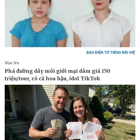
Pháp luật
Quân sự - Quốc phòng
Vụ án
Vũ khí
Tin nóng
Việt Nam
Tư vấn luật
Phân tích