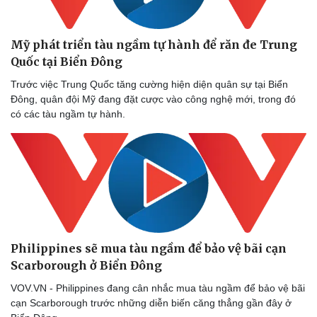
Mỹ phát triển tàu ngầm tự hành để răn đe Trung
Quốc tại Biển Đông
Trước việc Trung Quốc tăng cường hiện diện quân sự tại Biển
Doanh nghiệp
Công nghệ
Đông, quân đội Mỹ đang đặt cược vào công nghệ mới, trong đó
Thông tin doanh nghiệp
Sành điệu
có các tàu ngầm tự hành.
Doanh nghiệp 24h
Tin Công nghệ
Doanh nhân
Trải nghiệm
Vì cộng đồng
Chuyển đổi số
Philippines sẽ mua tàu ngầm để bảo vệ bãi cạn
Scarborough ở Biển Đông
VOV.VN - Philippines đang cân nhắc mua tàu ngầm để bảo vệ bãi
cạn Scarborough trước những diễn biến căng thẳng gần đây ở