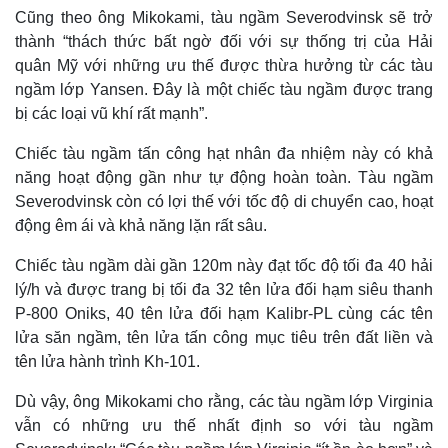
Cũng theo ông Mikokami, tàu ngầm Severodvinsk sẽ trở
thành “thách thức bất ngờ đối với sự thống trị của Hải
quân Mỹ với những ưu thế được thừa hưởng từ các tàu
ngầm lớp Yansen. Đây là một chiếc tàu ngầm được trang
bị các loại vũ khí rất mạnh”.
Chiếc tàu ngầm tấn công hạt nhân đa nhiệm này có khả
năng hoạt động gần như tự động hoàn toàn. Tàu ngầm
Severodvinsk còn có lợi thế với tốc độ di chuyển cao, hoạt
động êm ái và khả năng lặn rất sâu.
Chiếc tàu ngầm dài gần 120m này đạt tốc độ tối đa 40 hải
lý/h và được trang bị tối đa 32 tên lửa đối hạm siêu thanh
P-800 Oniks, 40 tên lửa đối hạm Kalibr-PL cùng các tên
lửa săn ngầm, tên lửa tấn công mục tiêu trên đất liền và
tên lửa hành trình Kh-101.
Thế giới
Multimedia
Dù vậy, ông Mikokami cho rằng, các tàu ngầm lớp Virginia
Quan sát
Video
vẫn có những ưu thế nhất định so với tàu ngầm
Cuộc sống đó đây
Ảnh