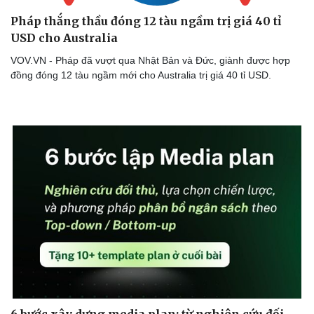
Pháp thắng thầu đóng 12 tàu ngầm trị giá 40 tỉ
USD cho Australia
VOV.VN - Pháp đã vượt qua Nhật Bản và Đức, giành được hợp
đồng đóng 12 tàu ngầm mới cho Australia trị giá 40 tỉ USD.
Sức khỏe
Đời sống
Dinh dưỡng - món ngon
Nhà đẹp
Cây thuốc
Blog
Sản phụ khoa
Tình yêu - Gia đình
Nhi khoa
Nam khoa
Làm đẹp - giảm cân
Phòng mạch online