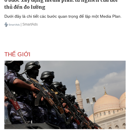
6 bước xây dựng media plan: từ nghiên cứu đối
Ăn sạch sống khỏe
thủ đến đo lường
Dưới đây là chi tiết các bước quan trọng để lập một Media Plan.
| SmartAds
THẾ GIỚI