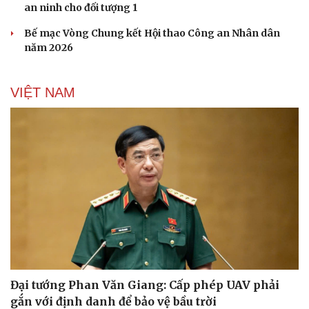
an ninh cho đối tượng 1
Bế mạc Vòng Chung kết Hội thao Công an Nhân dân
năm 2026
VIỆT NAM
Du lịch
Podcast
Tư vấn
Câu chuyện thời sự
Săn Tour
Đọc truyện đêm khuya
check-in
Cửa sổ tình yêu
Kể chuyện cho bé
Hạt giống tâm hồn
Đại tướng Phan Văn Giang: Cấp phép UAV phải
gắn với định danh để bảo vệ bầu trời