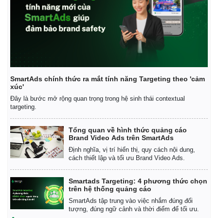
Kinh tế
Thị trường
Bất động sản
Giá vàng
Khởi nghiệp
Tiêu dùng
SmartAds chính thức ra mắt tính năng Targeting theo 'cảm
Tỷ giá
xúc'
Chứng khoán
Đây là bước mở rộng quan trọng trong hệ sinh thái contextual
Giá cà phê
targeting.
Tổng quan về hình thức quảng cáo
Brand Video Ads trên SmartAds
Định nghĩa, vị trí hiển thị, quy cách nội dung,
cách thiết lập và tối ưu Brand Video Ads.
Smartads Targeting: 4 phương thức chọn
trên hệ thống quảng cáo
SmartAds tập trung vào việc nhắm đúng đối
tượng, đúng ngữ cảnh và thời điểm để tối ưu.