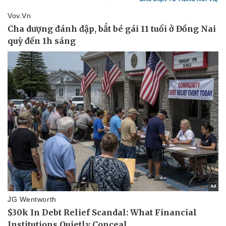
Thể thao
Ô tô - Xe máy
Bóng đá
Ô tô