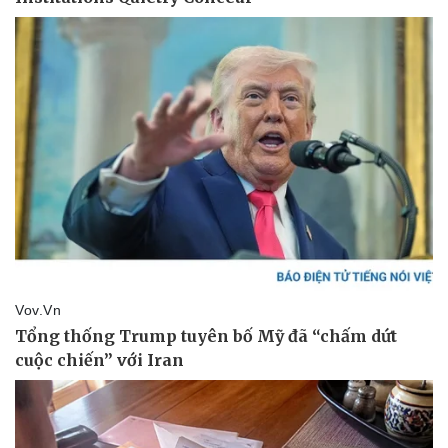
Lịch thi đấu bóng đá
Xe máy
Thế giới thể thao
Tư vấn
eSports
Hậu trường