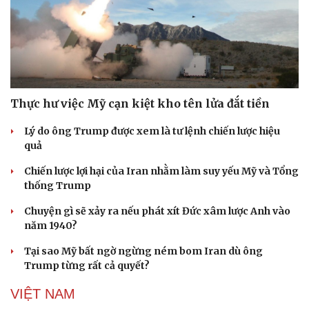
Văn hóa
Giải trí
Sân khấu - Điện ảnh
Nghệ sĩ
Văn học
Thời trang
Âm nhạc
Sao Việt
Thực hư việc Mỹ cạn kiệt kho tên lửa đắt tiền
Di sản
Lý do ông Trump được xem là tư lệnh chiến lược hiệu
quả
Chiến lược lợi hại của Iran nhằm làm suy yếu Mỹ và Tổng
thống Trump
Chuyện gì sẽ xảy ra nếu phát xít Đức xâm lược Anh vào
năm 1940?
Tại sao Mỹ bất ngờ ngừng ném bom Iran dù ông
Trump từng rất cả quyết?
VIỆT NAM