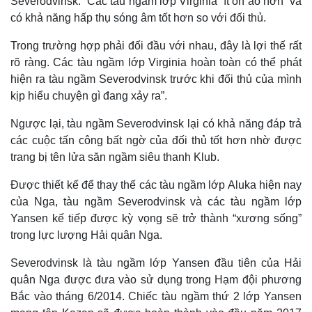
Severodvinsk: “Các tàu ngầm lớp Virginia “ít ồn ào hơn” và
Hồ sơ
E-Magazine
có khả năng hấp thụ sóng âm tốt hơn so với đối thủ.
Infographic
Trong trường hợp phải đối đầu với nhau, đây là lợi thế rất
rõ ràng. Các tàu ngầm lớp Virginia hoàn toàn có thể phát
hiện ra tàu ngầm Severodvinsk trước khi đối thủ của mình
kịp hiểu chuyện gì đang xảy ra”.
Ngược lại, tàu ngầm Severodvinsk lại có khả năng đáp trả
các cuộc tấn công bất ngờ của đối thủ tốt hơn nhờ được
trang bị tên lửa săn ngầm siêu thanh Klub.
Được thiết kế để thay thế các tàu ngầm lớp Aluka hiện nay
của Nga, tàu ngầm Severodvinsk và các tàu ngầm lớp
Yansen kế tiếp được kỳ vọng sẽ trở thành “xương sống”
trong lực lượng Hải quân Nga.
Severodvinsk là tàu ngầm lớp Yansen đầu tiên của Hải
quân Nga được đưa vào sử dụng trong Hạm đội phương
Bắc vào tháng 6/2014. Chiếc tàu ngầm thứ 2 lớp Yansen