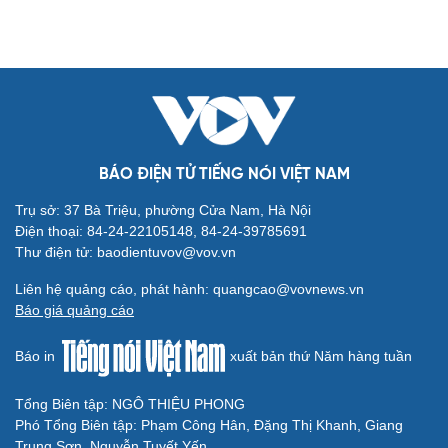
BÁO ĐIỆN TỬ TIẾNG NÓI VIỆT NAM
Trụ sở: 37 Bà Triệu, phường Cửa Nam, Hà Nội
Điện thoại: 84-24-22105148, 84-24-39785691
Thư điện tử: baodientuvov@vov.vn
Liên hệ quảng cáo, phát hành: quangcao@vovnews.vn
Báo giá quảng cáo
Báo in
xuất bản thứ Năm hàng tuần
Tổng Biên tập: NGÔ THIỆU PHONG
Phó Tổng Biên tập: Phạm Công Hân, Đặng Thị Khanh, Giang
Trung Sơn, Nguyễn Tuyết Yến