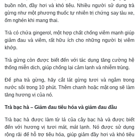
buồn nôn, đầy hơi và khó tiêu. Nhiều người sử dụng trà
gừng như một phương thuốc tự nhiên trị chứng say tàu xe,
ốm nghén khi mang thai.
Trà có chứa gingerol, một hợp chất chống viêm mạnh giúp
giảm đau và viêm, rất hữu ích cho những người bị viêm
khớp.
Thế giới
Multimedia
Quan sát
Video
Trà gừng còn được biết đến với tác dụng tăng cường hệ
Cuộc sống đó đây
Ảnh
thống miễn dịch, giúp chống lại cảm lạnh và nhiễm trùng.
Hồ sơ
E-Magazine
Infographic
Để pha trà gừng, hãy cắt lát gừng tươi và ngâm trong
nước sôi trong 10 phút. Thêm chanh hoặc mật ong sẽ làm
tăng hương vị của nó.
Trà bạc hà – Giảm đau tiêu hóa và giảm đau đầu
Trà bạc hà được làm từ lá của cây bạc hà và được biết
đến với hương vị tươi mát, mát lạnh. Nó được sử dụng
rộng rãi để hỗ trợ tiêu hóa, giúp giảm đầy hơi và khó tiêu