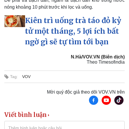
Để pha trà bạch đàn, ngâm lá bạch đàn khô trong nước
nóng khoảng 10 phút trước khi lọc và uống.
Kiên trì uống trà táo đỏ kỷ
tử một tháng, 5 lợi ích bất
ngờ gì sẽ tự tìm tới bạn
N.Hà/VOV.VN (Biên dịch)
Theo Timesofindia
Tag:
VOV
Mời quý độc giả theo dõi VOV.VN trên
Viết bình luận