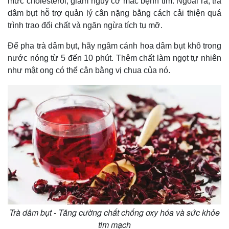
mức cholesterol, giảm nguy cơ mắc bệnh tim. Ngoài ra, trà
dâm bụt hỗ trợ quản lý cân nặng bằng cách cải thiện quá
trình trao đổi chất và ngăn ngừa tích tụ mỡ.
Để pha trà dâm bụt, hãy ngâm cánh hoa dâm bụt khô trong
Kinh tế
Thị trường
nước nóng từ 5 đến 10 phút. Thêm chất làm ngọt tự nhiên
Bất động sản
Giá vàng
như mật ong có thể cân bằng vị chua của nó.
Khởi nghiệp
Tiêu dùng
Tỷ giá
Chứng khoán
Giá cà phê
Trà dâm bụt - Tăng cường chất chống oxy hóa và sức khỏe
tim mạch