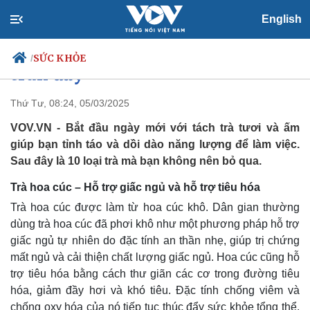
10 loại trà nên thưởng thức vào
English
buổi sáng để năng lượng luôn
SỨC KHỎE
/
tràn đầy
Thứ Tư, 08:24, 05/03/2025
VOV.VN - Bắt đầu ngày mới với tách trà tươi và ấm
Chính trị
Xã hội
giúp bạn tỉnh táo và dồi dào năng lượng để làm việc.
Đảng
Tin 24h
Sau đây là 10 loại trà mà bạn không nên bỏ qua.
Tổ chức nhân sự
Dự báo thời tiết
Quốc hội
Giáo dục
Trà hoa cúc – Hỗ trợ giấc ngủ và hỗ trợ tiêu hóa
Nhận diện sự thật
Dấu ấn VOV
Trà hoa cúc được làm từ hoa cúc khô. Dân gian thường
Việc làm
Biển đảo
dùng trà hoa cúc đã phơi khô như một phương pháp hỗ trợ
giấc ngủ tự nhiên do đặc tính an thần nhẹ, giúp trị chứng
mất ngủ và cải thiện chất lượng giấc ngủ. Hoa cúc cũng hỗ
trợ tiêu hóa bằng cách thư giãn các cơ trong đường tiêu
hóa, giảm đầy hơi và khó tiêu. Đặc tính chống viêm và
chống oxy hóa của nó tiếp tục thúc đẩy sức khỏe tổng thể.