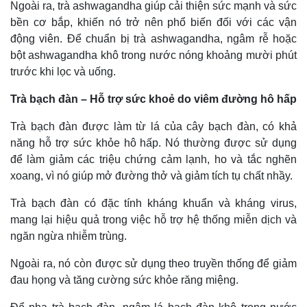
Ngoài ra, trà ashwagandha giúp cải thiện sức mạnh và sức
bền cơ bắp, khiến nó trở nên phổ biến đối với các vận
động viên. Để chuẩn bị trà ashwagandha, ngâm rễ hoặc
bột ashwagandha khô trong nước nóng khoảng mười phút
trước khi lọc và uống.
​Trà bạch đàn – Hỗ trợ sức khoẻ do viêm đường hô hấp
Trà bạch đàn được làm từ lá của cây bạch đàn, có khả
năng hỗ trợ sức khỏe hô hấp. Nó thường được sử dụng
để làm giảm các triệu chứng cảm lạnh, ho và tắc nghẽn
xoang, vì nó giúp mở đường thở và giảm tích tụ chất nhầy.
Trà bạch đàn có đặc tính kháng khuẩn và kháng virus,
mang lại hiệu quả trong việc hỗ trợ hệ thống miễn dịch và
ngăn ngừa nhiễm trùng.
Doanh nghiệp
Công nghệ
Thông tin doanh nghiệp
Sành điệu
Ngoài ra, nó còn được sử dụng theo truyền thống để giảm
Doanh nghiệp 24h
Tin Công nghệ
đau họng và tăng cường sức khỏe răng miệng.
Doanh nhân
Trải nghiệm
Vì cộng đồng
Chuyển đổi số