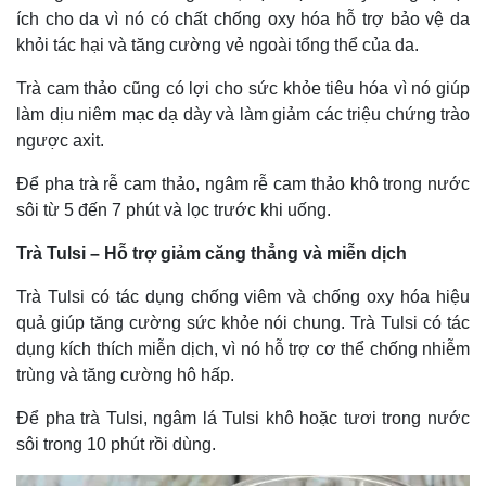
ích cho da vì nó có chất chống oxy hóa hỗ trợ bảo vệ da
khỏi tác hại và tăng cường vẻ ngoài tổng thể của da.
Trà cam thảo cũng có lợi cho sức khỏe tiêu hóa vì nó giúp
làm dịu niêm mạc dạ dày và làm giảm các triệu chứng trào
ngược axit.
Để pha trà rễ cam thảo, ngâm rễ cam thảo khô trong nước
sôi từ 5 đến 7 phút và lọc trước khi uống.
Trà Tulsi – Hỗ trợ giảm căng thẳng và miễn dịch
Trà Tulsi có tác dụng chống viêm và chống oxy hóa hiệu
quả giúp tăng cường sức khỏe nói chung. Trà Tulsi có tác
dụng kích thích miễn dịch, vì nó hỗ trợ cơ thể chống nhiễm
trùng và tăng cường hô hấp.
Để pha trà Tulsi, ngâm lá Tulsi khô hoặc tươi trong nước
Thể thao
Ô tô - Xe máy
sôi trong 10 phút rồi dùng.
Bóng đá
Ô tô
Lịch thi đấu bóng đá
Xe máy