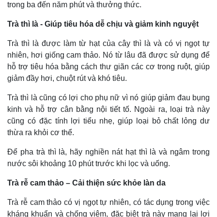
trong ba đến năm phút và thưởng thức.
Pháp luật
Quân sự - Quốc phòng
Trà thì là - Giúp tiêu hóa dễ chịu và giảm kinh nguyệt
Vụ án
Vũ khí
Trà thì là được làm từ hạt của cây thì là và có vị ngọt tự
Tin nóng
Việt Nam
Tư vấn luật
Phân tích
nhiên, hơi giống cam thảo. Nó từ lâu đã được sử dụng để
hỗ trợ tiêu hóa bằng cách thư giãn các cơ trong ruột, giúp
giảm đầy hơi, chuột rút và khó tiêu.
Trà thì là cũng có lợi cho phụ nữ vì nó giúp giảm đau bụng
kinh và hỗ trợ cân bằng nội tiết tố. Ngoài ra, loại trà này
cũng có đặc tính lợi tiểu nhẹ, giúp loại bỏ chất lỏng dư
thừa ra khỏi cơ thể.
Để pha trà thì là, hãy nghiền nát hạt thì là và ngâm trong
nước sôi khoảng 10 phút trước khi lọc và uống.
Trà rễ cam thảo – Cải thiện sức khỏe làn da
Trà rễ cam thảo có vị ngọt tự nhiên, có tác dụng trong việc
kháng khuẩn và chống viêm, đặc biệt trà này mang lại lợi