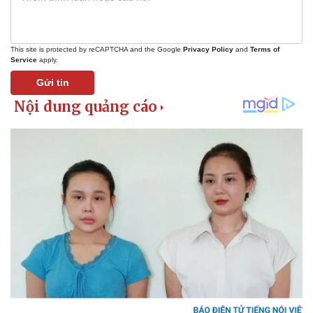
This site is protected by reCAPTCHA and the Google
Privacy Policy
and
Terms of
Service
apply.
Gửi tin
Sức khỏe
Đời sống
Dinh dưỡng - món ngon
Nhà đẹp
Cây thuốc
Blog
Sản phụ khoa
Tình yêu - Gia đình
Nhi khoa
Nam khoa
Làm đẹp - giảm cân
Phòng mạch online