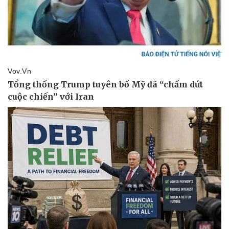
Du lịch
Podcast
Tư vấn
Câu chuyện thời sự
Săn Tour
Đọc truyện đêm khuya
check-in
Cửa sổ tình yêu
Kể chuyện cho bé
Hạt giống tâm hồn