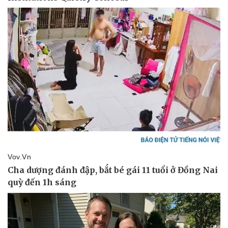
Văn hóa
Giải trí
Sân khấu - Điện ảnh
Nghệ sĩ
Văn học
Thời trang
Âm nhạc
Sao Việt
Di sản