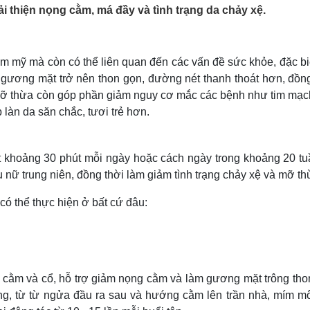
Lịch thi đấu bóng đá
Xe máy
i thiện nọng cằm, má đầy và tình trạng da chảy xệ.
Thế giới thể thao
Tư vấn
eSports
V
Hậu trường
 mỹ mà còn có thể liên quan đến các vấn đề sức khỏe, đặc biệ
Văn hóa
Giải trí
D
 gương mặt trở nên thon gọn, đường nét thanh thoát hơn, đồng
Sân khấu - Điện ảnh
Nghệ sĩ
át mỡ thừa còn góp phần giảm nguy cơ mắc các bệnh như tim mạc
Văn học
Thời trang
 làn da săn chắc, tươi trẻ hơn.
Âm nhạc
Sao Việt
c
Di sản
ặt khoảng 30 phút mỗi ngày hoặc cách ngày trong khoảng 20 tu
 nữ trung niên, đồng thời làm giảm tình trạng chảy xệ và mỡ th
ó thể thực hiện ở bất cứ đâu:
g cằm và cổ, hỗ trợ giảm nọng cằm và làm gương mặt trông tho
ng, từ từ ngửa đầu ra sau và hướng cằm lên trần nhà, mím mô