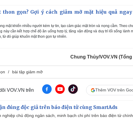
 thon gọn? Gợi ý cách giảm mỡ mặt hiệu quả ngay 
ùng mặt khiến nhiều người kém tự tin, tạo cảm giác mặt tròn và nọng cằm. Theo c
rạng này cần kết hợp chế độ ăn uống hợp lý, tăng vận động và duy trì lối sống lành
 từ đó giúp khuôn mặt thon gọn tự nhiên.
Chung Thủy/VOV.VN (Tổng
gọn
bài tập giảm mỡ
 dõi VOV.VN trên
Thêm VOV trên Goo
cận đúng độc giả trên báo điện tử cùng SmartAds
 nghiệp chủ động ngân sách, minh bạch chi phí trên báo điện tử chính