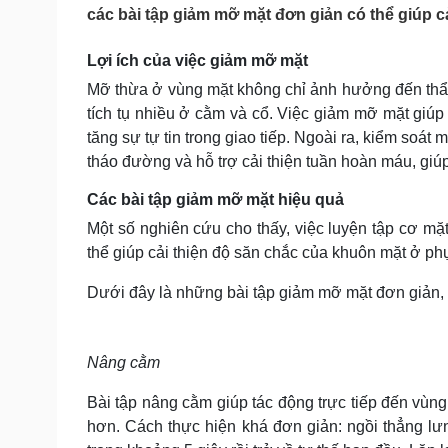
Tin nóng
Việt Nam
các bài tập giảm mỡ mặt đơn giản có thể giúp cả
Tư vấn luật
Phân tích
Lợi ích của việc giảm mỡ mặt
Mỡ thừa ở vùng mặt không chỉ ảnh hưởng đến thẩm
Sức khỏe
Đời sống
tích tụ nhiều ở cằm và cổ. Việc giảm mỡ mặt giúp
Dinh dưỡng - món ngon
Nhà đẹp
tăng sự tự tin trong giao tiếp. Ngoài ra, kiểm so
Cây thuốc
Blog
tháo đường và hỗ trợ cải thiện tuần hoàn máu, giúp
Sản phụ khoa
Tình yêu - Gia đình
Nhi khoa
Các bài tập giảm mỡ mặt hiệu quả
Nam khoa
Một số nghiên cứu cho thấy, việc luyện tập cơ m
Làm đẹp - giảm cân
thể giúp cải thiện độ săn chắc của khuôn mặt ở phụ
Phòng mạch online
Ăn sạch sống khỏe
Dưới đây là những bài tập giảm mỡ mặt đơn giản, c
Cải chính
Nâng cằm
Bài tập nâng cằm giúp tác động trực tiếp đến vùn
hơn. Cách thực hiện khá đơn giản: ngồi thẳng lư