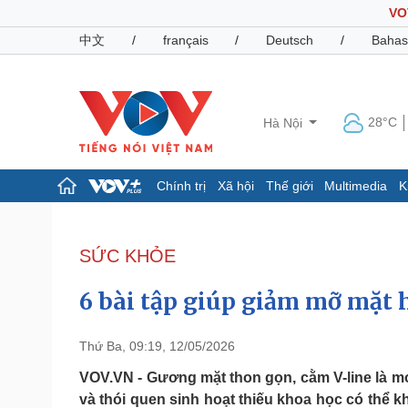
VO
中文
/
français
/
Deutsch
/
Bahas
28°C
Hà Nội
Chính trị
Xã hội
Thế giới
Multimedia
K
Chính trị
Xã hội
Đảng
Tin 24h
SỨC KHỎE
Tổ chức nhân sự
Dự báo thời tiết
Quốc hội
Giáo dục
6 bài tập giúp giảm mỡ mặt 
Nhận diện sự thật
Dấu ấn VOV
Việc làm
Biển đảo
Thứ Ba, 09:19, 12/05/2026
Pháp luật
Quân sự - Quốc phòng
VOV.VN - Gương mặt thon gọn, cằm V-line là m
và thói quen sinh hoạt thiếu khoa học có thể 
Vụ án
Vũ khí