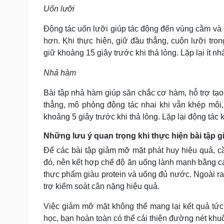
Uốn lưỡi
Động tác uốn lưỡi giúp tác động đến vùng cằm và c
hơn. Khi thực hiện, giữ đầu thẳng, cuộn lưỡi tro
giữ khoảng 15 giây trước khi thả lỏng. Lặp lại ít nh
Nhả hàm
Bài tập nhả hàm giúp săn chắc cơ hàm, hỗ trợ tạ
thẳng, mô phỏng động tác nhai khi vẫn khép môi,
khoảng 5 giây trước khi thả lỏng. Lặp lại động tác 
Những lưu ý quan trọng khi thực hiện bài tập 
Để các bài tập giảm mỡ mặt phát huy hiệu quả, cần
đó, nên kết hợp chế độ ăn uống lành mạnh bằng cá
thực phẩm giàu protein và uống đủ nước. Ngoài ra,
trợ kiểm soát cân nặng hiệu quả.
Việc giảm mỡ mặt không thể mang lại kết quả tức t
học, bạn hoàn toàn có thể cải thiện đường nét khu