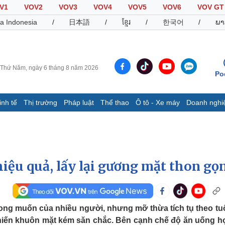
V1
VOV2
VOV3
VOV4
VOV5
VOV6
VOV GT
a Indonesia
/
日本語
/
ខ្មែរ
/
한국어
/
ພາ
Thứ Năm, ngày 6 tháng 8 năm 2026
Po
inh tế
Thị trường
Pháp luật
Thể thao
Ô tô - Xe máy
Doanh nghi
Thế giới
Multimedia
K
Quan sát
Video
B
Cuộc sống đó đây
Ảnh
K
Hồ sơ
E-Magazine
hiệu quả, lấy lại gương mặt thon gọ
Infographic
Thể thao
Ô tô - Xe máy
D
ong muốn của nhiều người, nhưng mỡ thừa tích tụ theo tuổ
khiến khuôn mặt kém săn chắc. Bên cạnh chế độ ăn uống hợ
Bóng đá
Ô tô
T