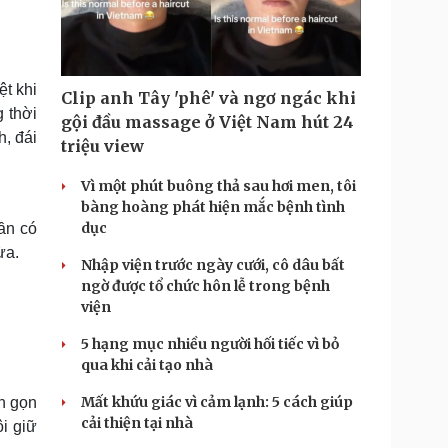
Doanh nghiệp 24h
Tin Công nghệ
Doanh nhân
Trải nghiệm
ì cộng đồng
Chuyển đổi số
t khi
Clip anh Tây 'phê' và ngơ ngác khi
u lịch
Podcast
 thời
gội đầu massage ở Việt Nam hút 24
Tư vấn
Câu chuyện thời sự
h, đái
triệu view
Săn Tour
Đọc truyện đêm khuya
heck-in
Cửa sổ tình yêu
Vì một phút buông thả sau hơi men, tôi
Kể chuyện cho bé
bàng hoàng phát hiện mắc bệnh tình
Hạt giống tâm hồn
dục
ần có
ừa.
Nhập viện trước ngày cưới, cô dâu bất
ngờ được tổ chức hôn lễ trong bệnh
viện
5 hạng mục nhiều người hối tiếc vì bỏ
qua khi cải tạo nhà
Mất khứu giác vì cảm lạnh: 5 cách giúp
n gọn
cải thiện tại nhà
i giữ