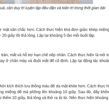
, cần duy trì luyện tập đều đặn và kiên trì trong thời gian dài
cơ mặt săn chắc hơn. Cách thực hiện khá đơn giản: khép miệng
 20 giây rồi thả lỏng. Lặp lại khoảng 5 lần mỗi buổi tập.
rán, mắt và hỗ trợ hạn chế nếp nhăn. Cách thực hiện là mở to
 tay ở chân mày và đuôi mắt để cố định. Lặp lại động tác khoả
ời kích thích lưu thông máu để da mặt khỏe hơn. Cách thực hi
ang miệng để má phồng lên khoảng 10 giây. Sau đó, đẩy khôn
i thêm 10 giây, thả lỏng và thở ra từ từ. Nên thực hiện khoảng