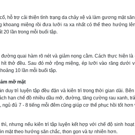
ổ, hỗ trợ cải thiện tình trạng da chảy xệ và làm gương mặt să
ng khoang miệng rồi đưa lưỡi ra xa nhất có thể theo hướng lên
ất 20 lần trong mỗi buổi tập.
o đường quai hàm rõ nét và giảm nọng cằm. Cách thực hiện là
 hít thở đều. Sau đó mở rộng miệng, ép lưỡi vào răng dưới v
khoảng 10 lần mỗi buổi tập.
giảm mỡ mặt
 duy trì luyện tập đều đặn và kiên trì trong thời gian dài. Bê
ch hạn chế đồ nhiều dầu mỡ, đường, tăng cường rau xanh, trái
 ngủ đủ 7 - 8 tiếng mỗi đêm cũng giúp cơ thể phục hồi tốt hơn
hì, nhưng nếu kiên trì tập luyện kết hợp với chế độ sinh hoạ
ôn mặt theo hướng săn chắc, thon gọn và tự nhiên hơn.