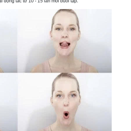
ại động tác từ 10 - 15 lần mỗi buổi tập.