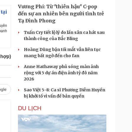
Vương Phi: Từ "thiên hậu" C-pop
tại
đến sự an nhiên bên người tình trẻ
Tạ Đình Phong
huyên
 mạnh
Tuấn Cry tiết lộ lý do lấn sân ca hát sau
thành công của Bắc Bling
Hoàng Dũng bận tối mắt vẫn liên tục
mang bất ngờ đến cho fan
 hợp)
Anne Hathaway phủ sóng màn ảnh
rộng với 5 dự án điện ảnh tỷ đô năm
2026
gle
Sao Việt 5-8: Ca sĩ Phương Diễm Huyền
bị khởi tố vì vấn đề bản quyền
DU LỊCH