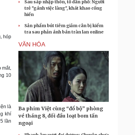
Sau sáp nhập thôn, tổ dân phố: Người
trẻ "gánh việc làng", khát khao cống
hiến
Sản phẩm bút tiêm giảm cân bị kiểm
tra sau phản ánh bán tràn lan online
, hóp
VĂN HÓA
 mắt,
ng 10
ện là
Ba phim Việt cùng “đổ bộ” phòng
g khí
vé tháng 8, đối đầu loạt bom tấn
 5 lần
ngoại