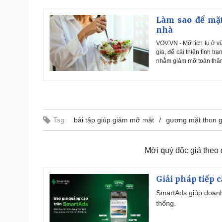
Làm sao để mặt
nhà
VOV.VN - Mỡ tích tụ ở v
gia, để cải thiện tình t
nhằm giảm mỡ toàn thân,
Tag:
bài tập giúp giảm mỡ mặt
gương mặt thon 
Mời quý độc giả theo
Giải pháp tiếp 
SmartAds giúp doanh
thống.