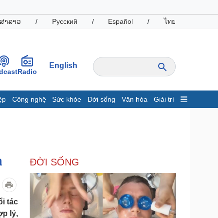
ສາລາວ
/
Русский
/
Español
/
ไทย
English
dcast
Radio
ệp
Công nghệ
Sức khỏe
Đời sống
Văn hóa
Giải trí
inh tế
Thị trường
ất động sản
Giá vàng
hởi nghiệp
Tiêu dùng
Tỷ giá
n
ĐỜI SỐNG
Chứng khoán
Giá cà phê
oanh nghiệp
Công nghệ
i tác
p lý,
hông tin doanh nghiệp
Sành điệu