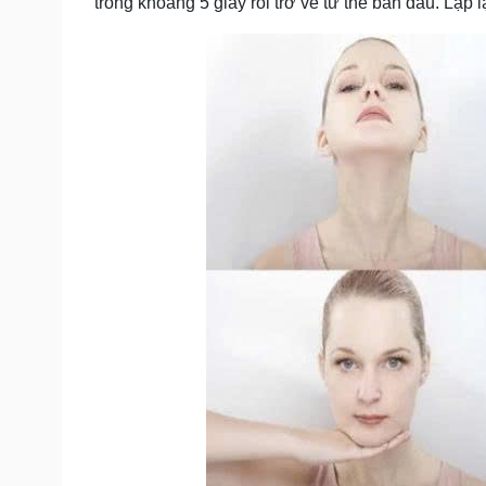
trong khoảng 5 giây rồi trở về tư thế ban đầu. Lặp l