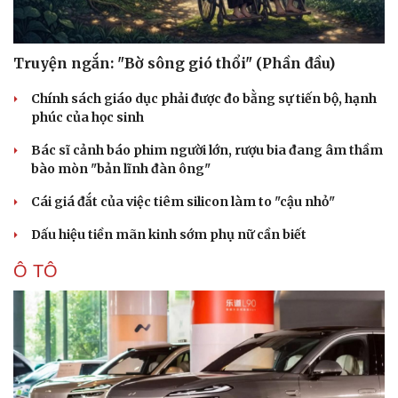
Truyện ngắn: "Bờ sông gió thổi" (Phần đầu)
Chính sách giáo dục phải được đo bằng sự tiến bộ, hạnh
phúc của học sinh
Bác sĩ cảnh báo phim người lớn, rượu bia đang âm thầm
bào mòn "bản lĩnh đàn ông"
Cái giá đắt của việc tiêm silicon làm to "cậu nhỏ"
Dấu hiệu tiền mãn kinh sớm phụ nữ cần biết
Ô TÔ