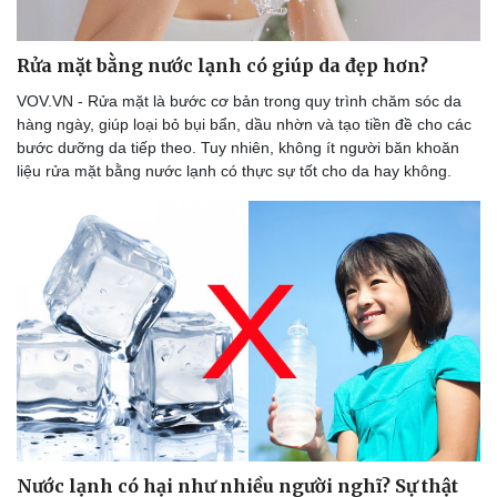
Rửa mặt bằng nước lạnh có giúp da đẹp hơn?
VOV.VN - Rửa mặt là bước cơ bản trong quy trình chăm sóc da
Doanh nghiệp
Công nghệ
hàng ngày, giúp loại bỏ bụi bẩn, dầu nhờn và tạo tiền đề cho các
Thông tin doanh nghiệp
Sành điệu
bước dưỡng da tiếp theo. Tuy nhiên, không ít người băn khoăn
Doanh nghiệp 24h
Tin Công nghệ
liệu rửa mặt bằng nước lạnh có thực sự tốt cho da hay không.
Doanh nhân
Trải nghiệm
Vì cộng đồng
Chuyển đổi số
Nước lạnh có hại như nhiều người nghĩ? Sự thật