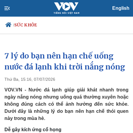
English
SỨC KHỎE
/
7 lý do bạn nên hạn chế uống
Chính trị
Xã hội
Đảng
Tin 24h
nước đá lạnh khi trời nắng nóng
Tổ chức nhân sự
Dự báo thời tiết
Quốc hội
Giáo dục
Thứ Ba, 15:16, 07/07/2026
Nhận diện sự thật
Dấu ấn VOV
Việc làm
VOV.VN - Nước đá lạnh giúp giải khát nhanh trong
Biển đảo
ngày nắng nóng nhưng uống quá thường xuyên hoặc
không đúng cách có thể ảnh hưởng đến sức khỏe.
Dưới đây là những lý do bạn nên hạn chế thói quen
này trong mùa hè.
Dễ gây kích ứng cổ họng