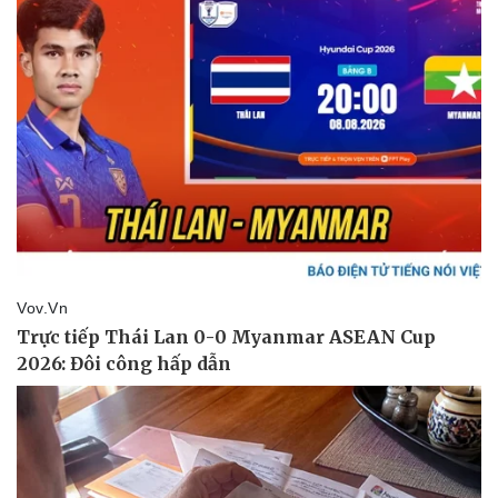
Thể thao
Ô tô - Xe máy
Bóng đá
Ô tô
Lịch thi đấu bóng đá
Xe máy
Thế giới thể thao
Tư vấn
eSports
Hậu trường