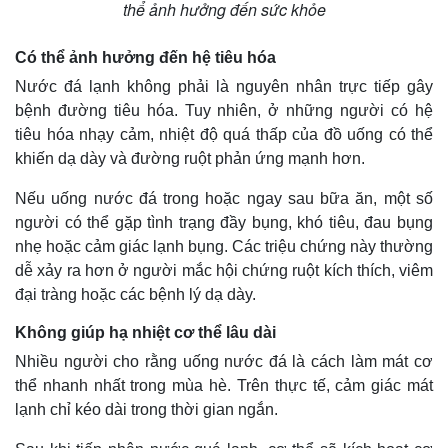
thể ảnh hưởng đến sức khỏe
Có thể ảnh hưởng đến hệ tiêu hóa
Nước đá lạnh không phải là nguyên nhân trực tiếp gây
bệnh đường tiêu hóa. Tuy nhiên, ở những người có hệ
tiêu hóa nhạy cảm, nhiệt độ quá thấp của đồ uống có thể
khiến dạ dày và đường ruột phản ứng mạnh hơn.
Nếu uống nước đá trong hoặc ngay sau bữa ăn, một số
người có thể gặp tình trạng đầy bụng, khó tiêu, đau bụng
nhẹ hoặc cảm giác lạnh bụng. Các triệu chứng này thường
dễ xảy ra hơn ở người mắc hội chứng ruột kích thích, viêm
Thế giới
Multimedia
đại tràng hoặc các bệnh lý dạ dày.
Quan sát
Video
Không giúp hạ nhiệt cơ thể lâu dài
Cuộc sống đó đây
Ảnh
Hồ sơ
E-Magazine
Nhiều người cho rằng uống nước đá là cách làm mát cơ
Infographic
thể nhanh nhất trong mùa hè. Trên thực tế, cảm giác mát
lạnh chỉ kéo dài trong thời gian ngắn.