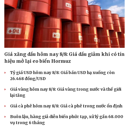
Giá xăng dầu hôm nay 8/8: Giá dầu giảm khi có tín
hiệu mở lại eo biển Hormuz
Tỷ giá USD hôm nay 8/8: Giá bán USD hạ xuống còn
26.468 đồng/USD
Giá vàng hôm nay 8/8: Giá vàng trong nước và thế giới
lại tăng
Du lịch
Podcast
Giá cà phê hôm nay 8/8: Giá cà phê trong nước ổn định
Tư vấn
Câu chuyện thời sự
Săn Tour
Đọc truyện đêm khuya
Buôn lậu, hàng giả diễn biến phức tạp, xử lý gần 68.000
check-in
Cửa sổ tình yêu
vụ trong 6 tháng
Kể chuyện cho bé