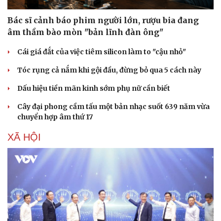
Bác sĩ cảnh báo phim người lớn, rượu bia đang
âm thầm bào mòn "bản lĩnh đàn ông"
Cái giá đắt của việc tiêm silicon làm to "cậu nhỏ"
Tóc rụng cả nắm khi gội đầu, đừng bỏ qua 5 cách này
Sức khỏe
Đời sống
Dấu hiệu tiền mãn kinh sớm phụ nữ cần biết
Dinh dưỡng - món ngon
Nhà đẹp
Cây thuốc
Blog
Cây đại phong cầm tấu một bản nhạc suốt 639 năm vừa
Sản phụ khoa
Tình yêu - Gia đình
chuyển hợp âm thứ 17
Nhi khoa
Nam khoa
XÃ HỘI
Làm đẹp - giảm cân
Phòng mạch online
Ăn sạch sống khỏe