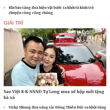
Khi bảo tàng đưa hiện vật bước ra khỏi tủ kính trò
chuyện cùng công chúng
GIẢI TRÍ
Văn hóa
Giải trí
Sân khấu - Điện ảnh
Nghệ sĩ
Văn học
Thời trang
Âm nhạc
Sao Việt
Sao Việt 8-8: NSND Tự Long mua xế hộp mới tặng
Di sản
bà xã
Vicky Nhung đưa sáng tác Đông Thiên Đức ra khỏi vùng