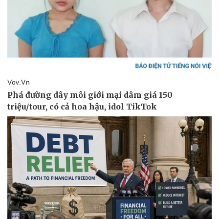
Vụ án
Vũ khí
Tin nóng
Việt Nam
Tư vấn luật
Phân tích