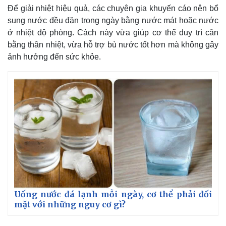
Để giải nhiệt hiệu quả, các chuyên gia khuyến cáo nên bổ
sung nước đều đặn trong ngày bằng nước mát hoặc nước
ở nhiệt độ phòng. Cách này vừa giúp cơ thể duy trì cân
bằng thân nhiệt, vừa hỗ trợ bù nước tốt hơn mà không gây
ảnh hưởng đến sức khỏe.
Kinh tế
Thị trường
Bất động sản
Giá vàng
Uống nước đá lạnh mỗi ngày, cơ thể phải đối
Khởi nghiệp
Tiêu dùng
mặt với những nguy cơ gì?
Tỷ giá
Chứng khoán