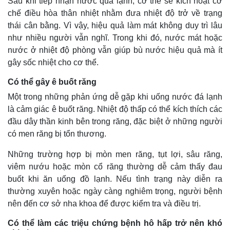
Sau khi tiếp nhận nước quá lạnh, cơ thể sẽ kích hoạt cơ
chế điều hòa thân nhiệt nhằm đưa nhiệt độ trở về trạng
thái cân bằng. Vì vậy, hiệu quả làm mát không duy trì lâu
như nhiều người vẫn nghĩ. Trong khi đó, nước mát hoặc
nước ở nhiệt độ phòng vẫn giúp bù nước hiệu quả mà ít
gây sốc nhiệt cho cơ thể.
Có thể gây ê buốt răng
Một trong những phản ứng dễ gặp khi uống nước đá lạnh
là cảm giác ê buốt răng. Nhiệt độ thấp có thể kích thích các
đầu dây thần kinh bên trong răng, đặc biệt ở những người
có men răng bị tổn thương.
Những trường hợp bị mòn men răng, tụt lợi, sâu răng,
viêm nướu hoặc mòn cổ răng thường dễ cảm thấy đau
buốt khi ăn uống đồ lạnh. Nếu tình trạng này diễn ra
thường xuyên hoặc ngày càng nghiêm trọng, người bệnh
nên đến cơ sở nha khoa để được kiểm tra và điều trị.
Có thể làm các triệu chứng bệnh hô hấp trở nên khó