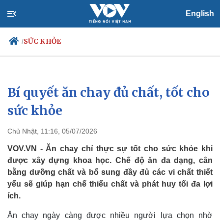
English
SỨC KHỎE
/
Bí quyết ăn chay đủ chất, tốt cho
Chính trị
Xã hội
Đảng
Tin 24h
sức khỏe
Tổ chức nhân sự
Dự báo thời tiết
Quốc hội
Giáo dục
Chủ Nhật, 11:16, 05/07/2026
Nhận diện sự thật
Dấu ấn VOV
Việc làm
VOV.VN - Ăn chay chỉ thực sự tốt cho sức khỏe khi
Biển đảo
được xây dựng khoa học. Chế độ ăn đa dạng, cân
bằng dưỡng chất và bổ sung đầy đủ các vi chất thiết
yếu sẽ giúp hạn chế thiếu chất và phát huy tối đa lợi
ích.
Ăn chay ngày càng được nhiều người lựa chọn nhờ