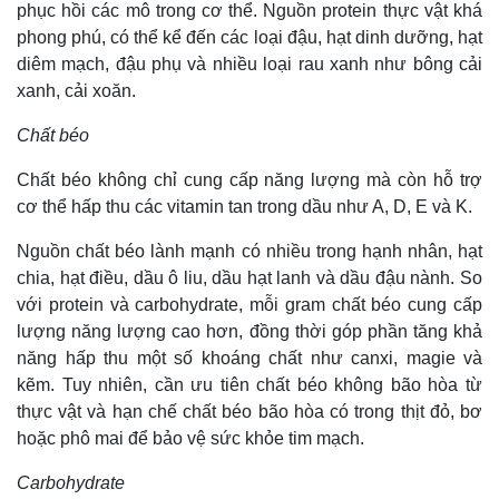
phục hồi các mô trong cơ thể. Nguồn protein thực vật khá
phong phú, có thể kể đến các loại đậu, hạt dinh dưỡng, hạt
diêm mạch, đậu phụ và nhiều loại rau xanh như bông cải
xanh, cải xoăn.
Chất béo
Chất béo không chỉ cung cấp năng lượng mà còn hỗ trợ
cơ thể hấp thu các vitamin tan trong dầu như A, D, E và K.
Nguồn chất béo lành mạnh có nhiều trong hạnh nhân, hạt
chia, hạt điều, dầu ô liu, dầu hạt lanh và dầu đậu nành. So
với protein và carbohydrate, mỗi gram chất béo cung cấp
Thế giới
Multimedia
lượng năng lượng cao hơn, đồng thời góp phần tăng khả
Quan sát
Video
năng hấp thu một số khoáng chất như canxi, magie và
Cuộc sống đó đây
Ảnh
kẽm. Tuy nhiên, cần ưu tiên chất béo không bão hòa từ
Hồ sơ
E-Magazine
thực vật và hạn chế chất béo bão hòa có trong thịt đỏ, bơ
Infographic
hoặc phô mai để bảo vệ sức khỏe tim mạch.
Carbohydrate