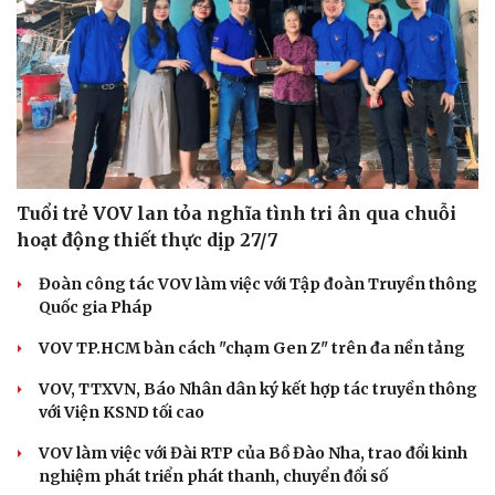
Tuổi trẻ VOV lan tỏa nghĩa tình tri ân qua chuỗi
hoạt động thiết thực dịp 27/7
Đoàn công tác VOV làm việc với Tập đoàn Truyền thông
Quốc gia Pháp
VOV TP.HCM bàn cách "chạm Gen Z" trên đa nền tảng
VOV, TTXVN, Báo Nhân dân ký kết hợp tác truyền thông
với Viện KSND tối cao
VOV làm việc với Đài RTP của Bồ Đào Nha, trao đổi kinh
nghiệm phát triển phát thanh, chuyển đổi số