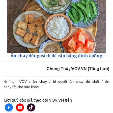
Ăn chay đúng cách để cân bằng dinh dưỡng
Chung Thủy/VOV.VN (Tổng hợp)
Tag:
VOV
ăn chay
bí quyết ăn chay đủ chất
ăn
chay tốt cho sức khỏe
Kinh tế
Thị trường
Bất động sản
Giá vàng
Khởi nghiệp
Tiêu dùng
Mời quý độc giả theo dõi VOV.VN trên
Tỷ giá
Chứng khoán