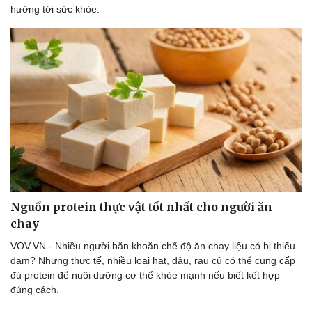
hưởng tới sức khỏe.
Doanh nghiệp
Công nghệ
Thông tin doanh nghiệp
Sành điệu
Doanh nghiệp 24h
Tin Công nghệ
Doanh nhân
Trải nghiệm
Vì cộng đồng
Chuyển đổi số
Nguồn protein thực vật tốt nhất cho người ăn
chay
VOV.VN - Nhiều người băn khoăn chế độ ăn chay liệu có bị thiếu
đạm? Nhưng thực tế, nhiều loại hạt, đậu, rau củ có thể cung cấp
đủ protein để nuôi dưỡng cơ thể khỏe mạnh nếu biết kết hợp
đúng cách.