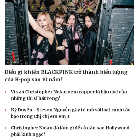
Điều gì khiến BLACKPINK trở thành biểu tượng
của K-pop sau 10 năm?
Vì sao Christopher Nolan xem rapper là hậu duệ của
Văn hóa
Giải trí
những thi sĩ hát rong?
Sân khấu - Điện ảnh
Nghệ sĩ
Văn học
Thời trang
Kỳ Duyên - Steven Nguyễn gây tò mò với loạt cảnh táo
Âm nhạc
Sao Việt
bạo trong Chị chị em em 3
Di sản
Christopher Nolan đã làm gì để cả dàn sao Hollywood
phải kinh ngạc?