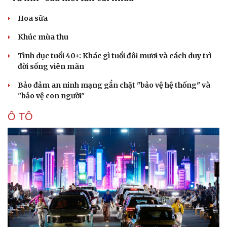
Hoa sữa
Khúc mùa thu
Tình dục tuổi 40+: Khác gì tuổi đôi mươi và cách duy trì
đời sống viên mãn
Bảo đảm an ninh mạng gắn chặt "bảo vệ hệ thống" và
"bảo vệ con người"
Ô TÔ