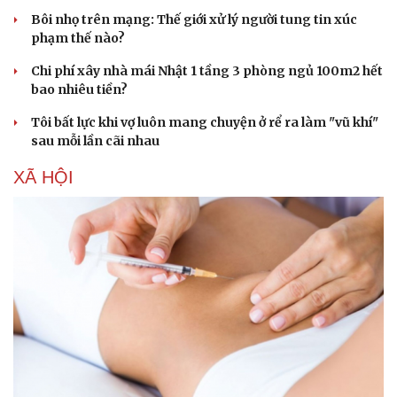
Bôi nhọ trên mạng: Thế giới xử lý người tung tin xúc
phạm thế nào?
Chi phí xây nhà mái Nhật 1 tầng 3 phòng ngủ 100m2 hết
bao nhiêu tiền?
Tôi bất lực khi vợ luôn mang chuyện ở rể ra làm "vũ khí"
Sức khỏe
Đời sống
sau mỗi lần cãi nhau
Dinh dưỡng - món ngon
Nhà đẹp
XÃ HỘI
Cây thuốc
Blog
Sản phụ khoa
Tình yêu - Gia đình
Nhi khoa
Nam khoa
Làm đẹp - giảm cân
Phòng mạch online
Ăn sạch sống khỏe