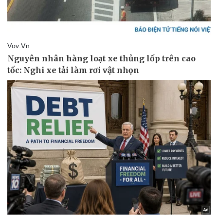
Thể thao
Ô tô - Xe máy
Bóng đá
Ô tô
Lịch thi đấu bóng đá
Xe máy
Thế giới thể thao
Tư vấn
eSports
Hậu trường