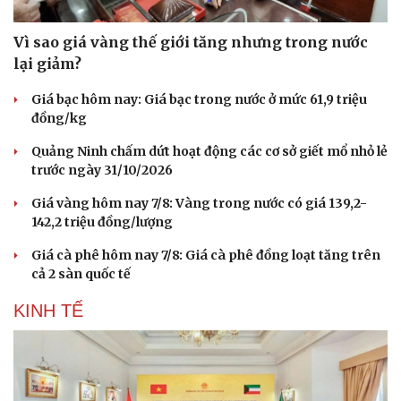
Vì sao giá vàng thế giới tăng nhưng trong nước
lại giảm?
Giá bạc hôm nay: Giá bạc trong nước ở mức 61,9 triệu
đồng/kg
Quảng Ninh chấm dứt hoạt động các cơ sở giết mổ nhỏ lẻ
trước ngày 31/10/2026
Giá vàng hôm nay 7/8: Vàng trong nước có giá 139,2-
142,2 triệu đồng/lượng
Giá cà phê hôm nay 7/8: Giá cà phê đồng loạt tăng trên
cả 2 sàn quốc tế
KINH TẾ
Du lịch
Podcast
Tư vấn
Câu chuyện thời sự
Săn Tour
Đọc truyện đêm khuya
check-in
Cửa sổ tình yêu
Kể chuyện cho bé