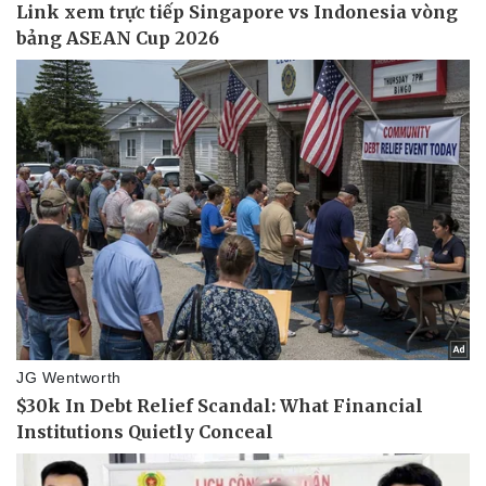
Vụ án
Vũ khí
Tin nóng
Việt Nam
Tư vấn luật
Phân tích