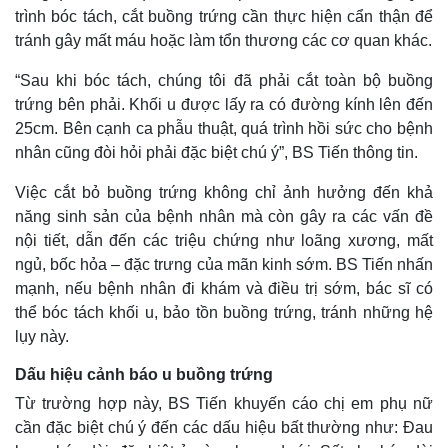
trình bóc tách, cắt buồng trứng cần thực hiện cẩn thận để
tránh gây mất máu hoặc làm tổn thương các cơ quan khác.
“Sau khi bóc tách, chúng tôi đã phải cắt toàn bộ buồng
trứng bên phải. Khối u được lấy ra có đường kính lên đến
25cm. Bên cạnh ca phẫu thuật, quá trình hồi sức cho bệnh
nhân cũng đòi hỏi phải đặc biệt chú ý”, BS Tiến thông tin.
Kinh tế
Thị trường
Việc cắt bỏ buồng trứng không chỉ ảnh hưởng đến khả
Bất động sản
Giá vàng
năng sinh sản của bệnh nhân mà còn gây ra các vấn đề
Khởi nghiệp
Tiêu dùng
Tỷ giá
nội tiết, dẫn đến các triệu chứng như loãng xương, mất
Chứng khoán
ngủ, bốc hỏa – đặc trưng của mãn kinh sớm. BS Tiến nhấn
Giá cà phê
mạnh, nếu bệnh nhân đi khám và điều trị sớm, bác sĩ có
thể bóc tách khối u, bảo tồn buồng trứng, tránh những hệ
lụy này.
Dấu hiệu cảnh báo u buồng trứng
Từ trường hợp này, BS Tiến khuyến cáo chị em phụ nữ
cần đặc biệt chú ý đến các dấu hiệu bất thường như: Đau