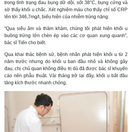
trong tình trạng đau bụng dữ dội, sốt 38°C, bụng cứng và
sờ thấy khối u chắc. Xét nghiệm máu cho thấy chỉ số CRP
lên tới 346,7mg/l, biểu hiện của nhiễm trùng nặng.
“Qua siêu âm và thăm khám, chúng tôi phát hiện khối u
buồng trứng lớn chèn ép vào các cơ quan xung quanh”,
bác sĩ Tiến cho biết.
Qua khai thác bệnh sử, bệnh nhân phát hiện khối u từ 2
năm trước nhưng do khối u ban đầu nhỏ và không gây
đau, chị chủ quan không điều trị dù đã được bác sĩ khuyến
cáo nên phẫu thuật. Vài tháng trở lại đây, khối u bắt đầu
tăng kích thước nhanh chóng.
Thế giới
Multimedia