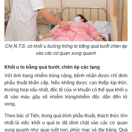
Quan sát
Video
Cuộc sống đó đây
Ảnh
Hồ sơ
E-Magazine
Infographic
Chị N.T.S. có khối u buồng trứng to bằng quả bưởi chèn ép
vào các cơ quan xung quanh
Khối u to bằng quả bưởi, chèn ép các tạng
Với tình trạng nhiễm trùng nặng, bệnh nhân được chỉ định
phẫu thuật khẩn cấp. Nếu không được can thiệp kịp thời,
trường hợp xấu nhất, độc tố của vi khuẩn có thể qua khối u
đi vào máu gây số nhiễm trùng/nhiễm độc dẫn đến tử
vong.
Theo bác sĩ Tiến, trong quá trình phẫu thuật, thách thức lớn
nhất là việc khối u quá to đã dính chặt vào các cơ quan
xung quanh như quai ruột non, phúc mạc và đại tràng. Quá