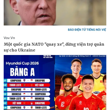
Doanh nghiệp
Công nghệ
Thông tin doanh nghiệp
Sành điệu
Doanh nghiệp 24h
Tin Công nghệ
Doanh nhân
Trải nghiệm
Vì cộng đồng
Chuyển đổi số