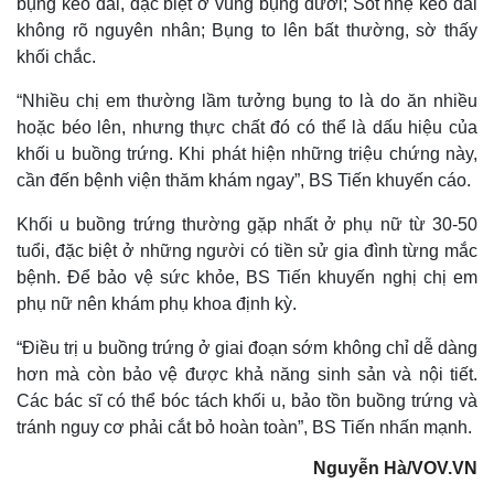
bụng kéo dài, đặc biệt ở vùng bụng dưới; Sốt nhẹ kéo dài
không rõ nguyên nhân; Bụng to lên bất thường, sờ thấy
khối chắc.
“Nhiều chị em thường lầm tưởng bụng to là do ăn nhiều
hoặc béo lên, nhưng thực chất đó có thể là dấu hiệu của
khối u buồng trứng. Khi phát hiện những triệu chứng này,
cần đến bệnh viện thăm khám ngay”, BS Tiến khuyến cáo.
Khối u buồng trứng thường gặp nhất ở phụ nữ từ 30-50
tuổi, đặc biệt ở những người có tiền sử gia đình từng mắc
bệnh. Để bảo vệ sức khỏe, BS Tiến khuyến nghị chị em
phụ nữ nên khám phụ khoa định kỳ.
“Điều trị u buồng trứng ở giai đoạn sớm không chỉ dễ dàng
hơn mà còn bảo vệ được khả năng sinh sản và nội tiết.
Các bác sĩ có thể bóc tách khối u, bảo tồn buồng trứng và
Pháp luật
Quân sự - Quốc phòng
tránh nguy cơ phải cắt bỏ hoàn toàn”, BS Tiến nhấn mạnh.
Vụ án
Vũ khí
Nguyễn Hà/VOV.VN
Tin nóng
Việt Nam