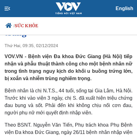
Chịu đau 3 ngày mới vào viện,
English
người phụ nữ phải cắt buồng
SỨC KHỎE
/
trứng
Thứ Hai, 09:35, 02/12/2024
VOV.VN - Bệnh viện Đa khoa Đức Giang (Hà Nội) tiếp
Chính trị
Xã hội
nhận và phẫu thuật thành công cho một bệnh nhân nữ
Đảng
Tin 24h
trong tình trạng nguy kịch do khối u buồng trứng lớn,
Tổ chức nhân sự
Dự báo thời tiết
bị xoắn và nhiễm trùng nghiêm trọng.
Quốc hội
Giáo dục
Nhận diện sự thật
Dấu ấn VOV
Bệnh nhân là chị N.T.S., 44 tuổi, sống tại Gia Lâm, Hà Nội.
Việc làm
Trước khi vào viện 3 ngày, chị S. đã xuất hiện triệu chứng
Biển đảo
đau bụng và sốt. Phải đến khi không chịu nổi cơn đau,
người phụ nữ mới quyết định nhập viện.
Theo BSNT. Nguyễn Văn Tiến, Phụ trách khoa Phụ Bệnh
viện Đa khoa Đức Giang, ngày 26/11 bệnh nhân nhập viện