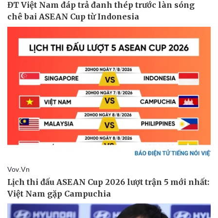
Sức khỏe
Đời sống
Dinh dưỡng - món ngon
Nhà đẹp
Cây thuốc
Blog
Sản phụ khoa
Tình yêu - Gia đình
Nhi khoa
Nam khoa
Làm đẹp - giảm cân
Phòng mạch online
Ăn sạch sống khỏe