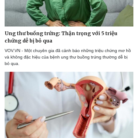
Du lịch
Podcast
Ung thư buồng trứng: Thận trọng với 5 triệu
Tư vấn
Câu chuyện thời sự
chứng dễ bị bỏ qua
Săn Tour
Đọc truyện đêm khuya
check-in
Cửa sổ tình yêu
VOV.VN - Một chuyên gia đã cảnh báo những triệu chứng mơ hồ
Kể chuyện cho bé
và không đặc hiệu của bệnh ung thư buồng trứng thường dễ bị
Hạt giống tâm hồn
bỏ qua.