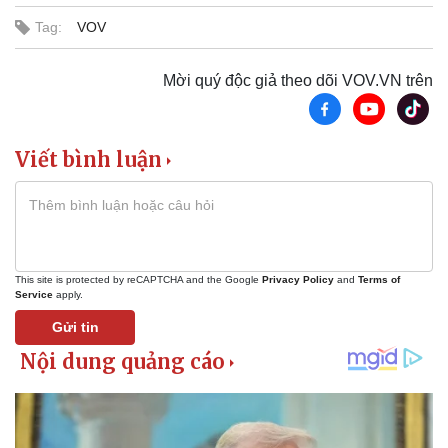
Tư vấn luật
Phân tích
Tag:
VOV
Mời quý độc giả theo dõi VOV.VN trên
Viết bình luận
This site is protected by reCAPTCHA and the Google
Privacy Policy
and
Terms of
Service
apply.
Gửi tin