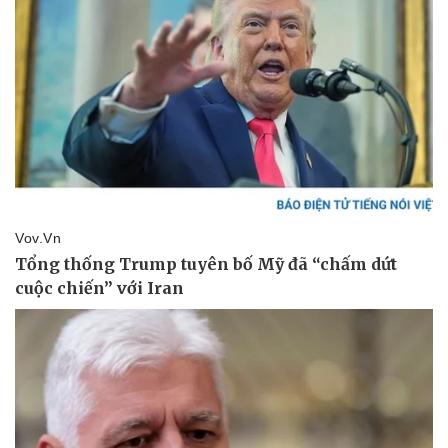
Thể thao
Ô tô - Xe máy
Bóng đá
Ô tô
Lịch thi đấu bóng đá
Xe máy
Thế giới thể thao
Tư vấn
eSports
Hậu trường