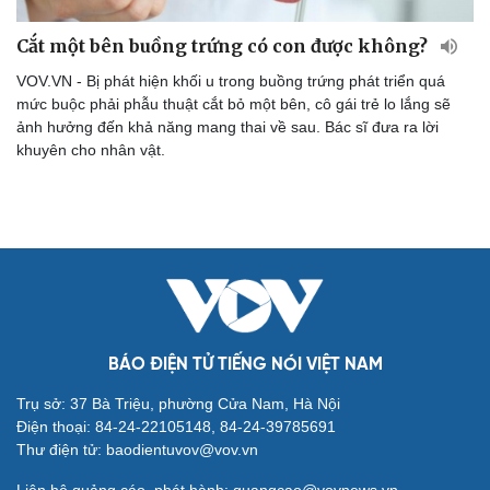
Cắt một bên buồng trứng có con được không?
VOV.VN - Bị phát hiện khối u trong buồng trứng phát triển quá
mức buộc phải phẫu thuật cắt bỏ một bên, cô gái trẻ lo lắng sẽ
ảnh hưởng đến khả năng mang thai về sau. Bác sĩ đưa ra lời
khuyên cho nhân vật.
Cải chính
BÁO ĐIỆN TỬ TIẾNG NÓI VIỆT NAM
Trụ sở: 37 Bà Triệu, phường Cửa Nam, Hà Nội
Điện thoại: 84-24-22105148, 84-24-39785691
Thư điện tử: baodientuvov@vov.vn