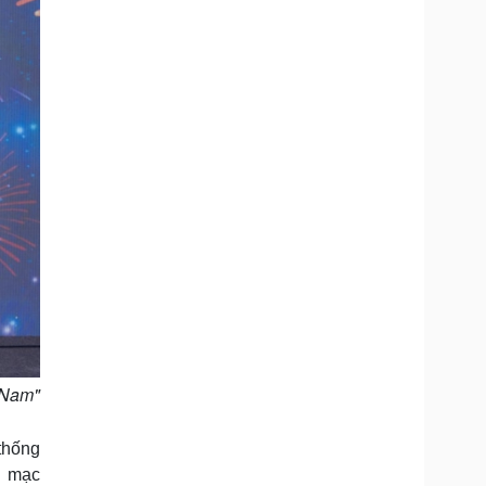
t Nam"
thống
c mạc