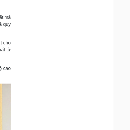
Doanh nghiệp 24h
Tin Công nghệ
Doanh nhân
Trải nghiệm
ì cộng đồng
Chuyển đổi số
hất mà
à quy
u lịch
Podcast
Tư vấn
Câu chuyện thời sự
út cho
Săn Tour
Đọc truyện đêm khuya
hất từ
heck-in
Cửa sổ tình yêu
Kể chuyện cho bé
Hạt giống tâm hồn
bộ cao