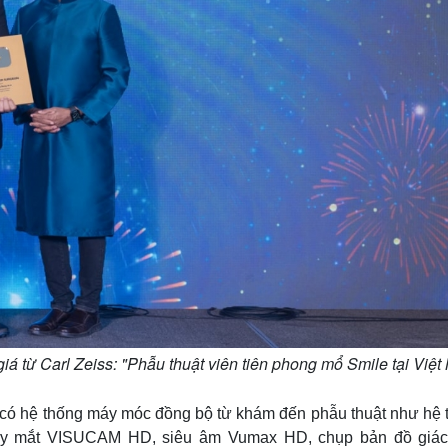
 từ Carl Zeiss: "Phẫu thuật viên tiên phong mổ Smile tại Việ
t có hệ thống máy móc đồng bộ từ khám đến phẫu thuật như hệ 
đáy mắt VISUCAM HD, siêu âm Vumax HD, chụp bản đồ giá