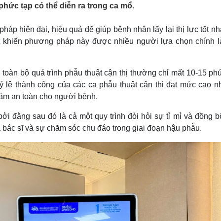
phức tạp có thể diễn ra trong ca mổ.
Lịch thi đấu bóng đá
Xe máy
Thế giới thể thao
Tư vấn
eSports
V
háp hiện đại, hiệu quả để giúp bệnh nhân lấy lại thị lực tốt n
Hậu trường
t khiến phương pháp này được nhiều người lựa chọn chính l
Văn hóa
Giải trí
D
Sân khấu - Điện ảnh
Nghệ sĩ
, toàn bộ quá trình phẫu thuật cận thị thường chỉ mất 10-15 ph
Văn học
Thời trang
tỷ lệ thành công của các ca phẫu thuật cận thị đạt mức cao n
Âm nhạc
Sao Việt
c
 đảm an toàn cho người bệnh.
Di sản
ởi đằng sau đó là cả một quy trình đòi hỏi sự tỉ mỉ và đồng 
bác sĩ và sự chăm sóc chu đáo trong giai đoạn hậu phẫu.