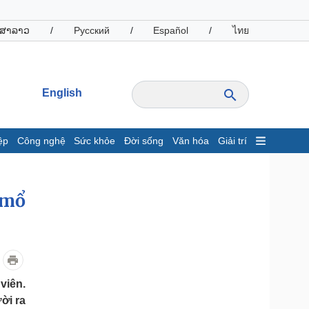
ສາລາວ
/
Русский
/
Español
/
ไทย
English
ệp
Công nghệ
Sức khỏe
Đời sống
Văn hóa
Giải trí
inh tế
Thị trường
ất động sản
Giá vàng
 mổ
hởi nghiệp
Tiêu dùng
Tỷ giá
Chứng khoán
Giá cà phê
viên.
oanh nghiệp
Công nghệ
ời ra
hông tin doanh nghiệp
Sành điệu