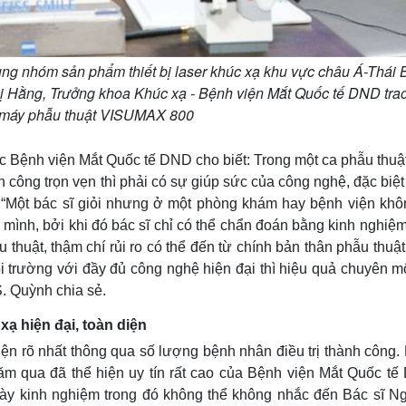
ụng nhóm sản phẩm thiết bị laser khúc xạ khu vực châu Á-Thái 
ị Hằng, Trưởng khoa Khúc xạ - Bệnh viện Mắt Quốc tế DND trao
 máy phẫu thuật VISUMAX 800
 Bệnh viện Mắt Quốc tế DND cho biết: Trong một ca phẫu thuật
h công trọn vẹn thì phải có sự giúp sức của công nghệ, đặc biệt
“Một bác sĩ giỏi nhưng ở một phòng khám hay bệnh viện khô
 mình, bởi khi đó bác sĩ chỉ có thể chẩn đoán bằng kinh nghiệ
hẫu thuật, thậm chí rủi ro có thể đến từ chính bản thân phẫu thuật
ôi trường với đầy đủ công nghệ hiện đại thì hiệu quả chuyên m
S. Quỳnh chia sẻ.
xạ hiện đại, toàn diện
ện rõ nhất thông qua số lượng bệnh nhân điều trị thành công.
năm qua đã thể hiện uy tín rất cao của Bệnh viện Mắt Quốc tế
 dày kinh nghiệm trong đó không thể không nhắc đến Bác sĩ N