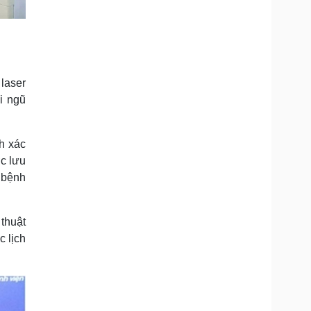
 laser
i ngũ
h xác
c lưu
u bệnh
thuật
c lịch