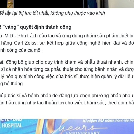
 lấy lại thị lực tốt nhất, không phụ thuộc vào kính
tố “vàng” quyết định thành công
Yu, M.D - Phụ trách đào tạo và ứng dụng nhóm sản phẩm thiết bị
hãng Carl Zeiss, sự kết hợp giữa công nghệ hiện đại và độ
hành công của ca mổ.
i, đồng bộ giúp cho quy trình khám và phẫu thuật nhanh, chín
c sĩ cá nhân hóa từng ca phẫu thuật cho từng bệnh nhân và đượ
lý hóa quy trình công việc của bác sĩ, thực hiện quản lý dữ liệ
ng hệ thống.
n giúp bác sĩ và bệnh nhân dễ dàng lựa chọn phương pháp phẫu 
oàn hảo cũng như tạo thuận lợi cho việc chăm sóc, theo dõi nhắ