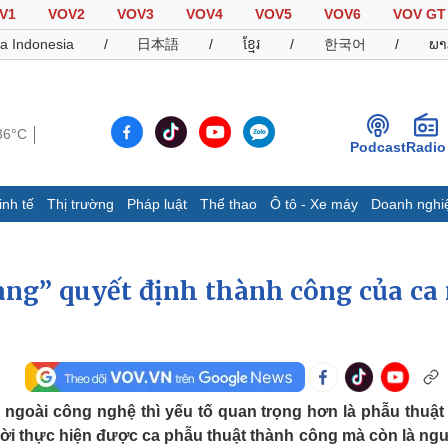
V1
VOV2
VOV3
VOV4
VOV5
VOV6
VOV GT
a Indonesia
/
日本語
/
ខ្មែរ
/
한국어
/
ພາ
36°C
Podcast
Radio
inh tế
Thị trường
Pháp luật
Thể thao
Ô tô - Xe máy
Doanh nghi
Thế giới
Multimedia
K
Quan sát
Video
B
vàng” quyết định thành công của ca
Cuộc sống đó đây
Ảnh
K
Hồ sơ
E-Magazine
Infographic
goài công nghệ thì yếu tố quan trọng hơn là phẫu thuật 
Thể thao
Ô tô - Xe máy
D
ười thực hiện được ca phẫu thuật thành công mà còn là ngư
Bóng đá
Ô tô
T