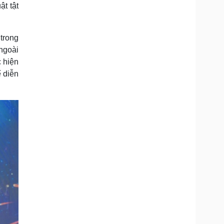
t tật
trong
ngoài
c hiện
ể diễn