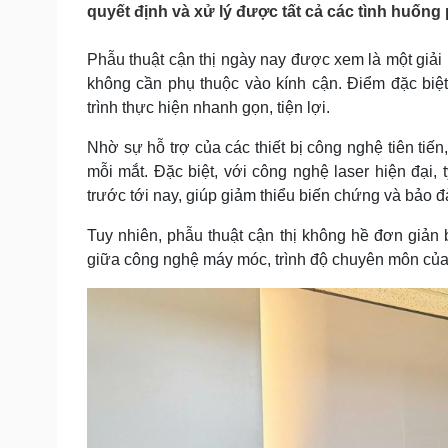
quyết định và xử lý được tất cả các tình huống 
Tin nóng
Việt Nam
Tư vấn luật
Phân tích
Phẫu thuật cận thị ngày nay được xem là một giải p
không cần phụ thuộc vào kính cận. Điểm đặc biệ
trình thực hiện nhanh gọn, tiện lợi.
Sức khỏe
Đời sống
Dinh dưỡng - món ngon
Nhà đẹp
Nhờ sự hỗ trợ của các thiết bị công nghệ tiên tiến
Cây thuốc
Blog
mỗi mắt. Đặc biệt, với công nghệ laser hiện đại, 
Sản phụ khoa
Tình yêu - Gia đình
trước tới nay, giúp giảm thiểu biến chứng và bảo
Nhi khoa
Nam khoa
Tuy nhiên, phẫu thuật cận thị không hề đơn giản b
Làm đẹp - giảm cân
giữa công nghệ máy móc, trình độ chuyên môn của 
Phòng mạch online
Ăn sạch sống khỏe
Cải chính