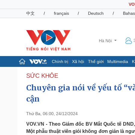
VO
中文
/
français
/
Deutsch
/
Bahas
Hà Nội
Chính trị
Xã hội
Thế giới
Multimedia
K
Chính trị
Xã hội
SỨC KHỎE
Đảng
Tin 24h
Chuyên gia nói về yếu tố “
Tổ chức nhân sự
Dự báo thời tiết
Quốc hội
Giáo dục
cận
Nhận diện sự thật
Dấu ấn VOV
Việc làm
Thứ Ba, 06:00, 24/12/2024
Biển đảo
VOV.VN - Theo Giám đốc BV Mắt Quốc tế DND, n
Pháp luật
Quân sự - Quốc phòng
Một phẫu thuật viên giỏi không đơn giản là ng
Vụ án
Vũ khí