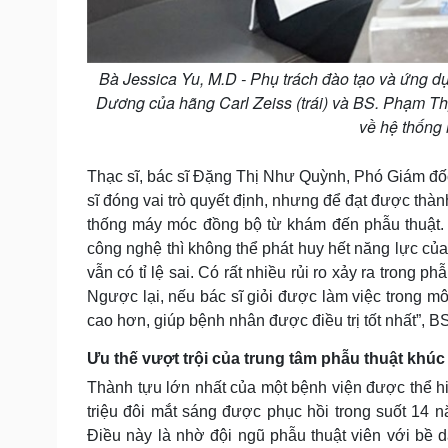
Bà Jessica Yu, M.D - Phụ trách đào tạo và ứng d
Dương của hãng Carl Zeiss (trái) và BS. Phạm Th
về hệ thống
Thạc sĩ, bác sĩ Đặng Thị Như Quỳnh, Phó Giám đốc
sĩ đóng vai trò quyết định, nhưng để đạt được thàn
thống máy móc đồng bộ từ khám đến phẫu thuật. 
công nghệ thì không thể phát huy hết năng lực của
vẫn có tỉ lệ sai. Có rất nhiều rủi ro xảy ra trong p
Ngược lại, nếu bác sĩ giỏi được làm việc trong m
cao hơn, giúp bệnh nhân được điều trị tốt nhất”, B
Ưu thế vượt trội của trung tâm phẫu thuật khúc 
Thành tựu lớn nhất của một bệnh viện được thể hi
triệu đôi mắt sáng được phục hồi trong suốt 14 
Điều này là nhờ đội ngũ phẫu thuật viên với bề