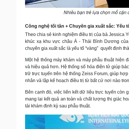
Nhiều bạn trẻ lựa chọn mổ cận để
Công nghệ tối tân + Chuyên gia xuất sắc: Yếu 
Theo chia sẻ kinh nghiệm điều trị của bà Jessica 
khúc xạ khu vực châu Á - Thái Bình Dương của 
chuyên gia xuất sắc là yếu tố “vàng” quyết định t
Một hệ thống máy khám và máy phẫu thuật hiện đạ
và hiệu quả hơn. Hệ thống số hóa điện tử giúp bá
trữ trực tuyến trên hệ thống Zeiss Forum, giúp hợp 
nhân và lập kế hoạch điều trị từ bất cứ nơi nào tro
Bên cạnh đó, việc liên kết dữ liệu trực tuyến cò
mang lại kết quả an toàn và chất lượng thị giác h
tái khám định kỳ sau phẫu thuật.