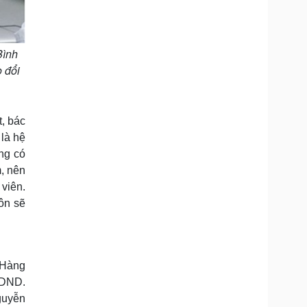
Bình
 đổi
, bác
 là hệ
ng có
m, nên
 viên.
ôn sẽ
 Hàng
 DND.
guyễn