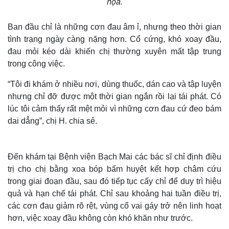
họa.
Ban đầu chỉ là những cơn đau âm ỉ, nhưng theo thời gian
tình trạng ngày càng nặng hơn. Cổ cứng, khó xoay đầu,
đau mỏi kéo dài khiến chị thường xuyên mất tập trung
trong công việc.
“Tôi đi khám ở nhiều nơi, dùng thuốc, dán cao và tập luyện
nhưng chỉ đỡ được một thời gian ngắn rồi lại tái phát. Có
lúc tôi cảm thấy rất mệt mỏi vì những cơn đau cứ đeo bám
dai dẳng”, chị H. chia sẻ.
Đến khám tại Bệnh viện Bạch Mai các bác sĩ chỉ định điều
trị cho chị bằng xoa bóp bấm huyệt kết hợp châm cứu
trong giai đoạn đầu, sau đó tiếp tục cấy chỉ để duy trì hiệu
quả và hạn chế tái phát. Chỉ sau khoảng hai tuần điều trị,
các cơn đau giảm rõ rệt, vùng cổ vai gáy trở nên linh hoạt
hơn, việc xoay đầu không còn khó khăn như trước.