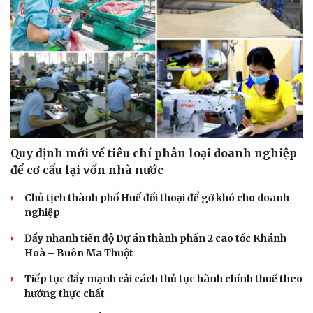
Quy định mới về tiêu chí phân loại doanh nghiệp
để cơ cấu lại vốn nhà nước
Chủ tịch thành phố Huế đối thoại để gỡ khó cho doanh
nghiệp
Đẩy nhanh tiến độ Dự án thành phần 2 cao tốc Khánh
Du lịch
Podcast
Hoà – Buôn Ma Thuột
Tư vấn
Câu chuyện thời sự
Tiếp tục đẩy mạnh cải cách thủ tục hành chính thuế theo
Săn Tour
Đọc truyện đêm khuya
hướng thực chất
check-in
Cửa sổ tình yêu
Kể chuyện cho bé