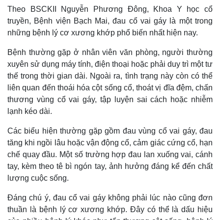
Theo BSCKII Nguyễn Phương Đông, Khoa Y học cổ
truyền, Bệnh viện Bạch Mai, đau cổ vai gáy là một trong
những bệnh lý cơ xương khớp phổ biến nhất hiện nay.
Bệnh thường gặp ở nhân viên văn phòng, người thường
xuyên sử dụng máy tính, điện thoại hoặc phải duy trì một tư
thế trong thời gian dài. Ngoài ra, tình trạng này còn có thể
liên quan đến thoái hóa cột sống cổ, thoát vị đĩa đệm, chấn
thương vùng cổ vai gáy, tập luyện sai cách hoặc nhiễm
lạnh kéo dài.
Các biểu hiện thường gặp gồm đau vùng cổ vai gáy, đau
Thế giới
Multimedia
tăng khi ngồi lâu hoặc vận động cổ, cảm giác cứng cổ, hạn
chế quay đầu. Một số trường hợp đau lan xuống vai, cánh
Quan sát
Video
Cuộc sống đó đây
Ảnh
tay, kèm theo tê bì ngón tay, ảnh hưởng đáng kể đến chất
Hồ sơ
E-Magazine
lượng cuộc sống.
Infographic
Đáng chú ý, đau cổ vai gáy không phải lúc nào cũng đơn
thuần là bệnh lý cơ xương khớp. Đây có thể là dấu hiệu