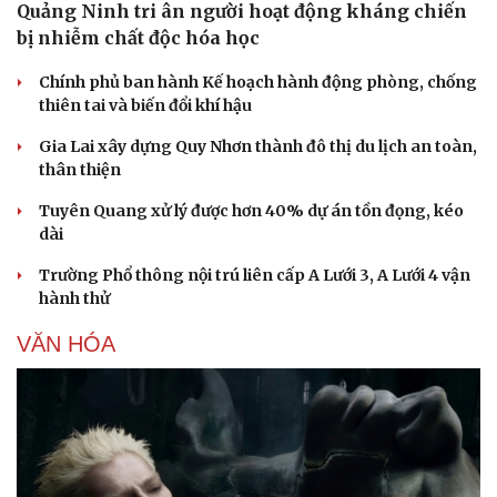
Quảng Ninh tri ân người hoạt động kháng chiến
bị nhiễm chất độc hóa học
Chính phủ ban hành Kế hoạch hành động phòng, chống
thiên tai và biến đổi khí hậu
Gia Lai xây dựng Quy Nhơn thành đô thị du lịch an toàn,
thân thiện
Sức khỏe
Đời sống
Dinh dưỡng - món ngon
Nhà đẹp
Tuyên Quang xử lý được hơn 40% dự án tồn đọng, kéo
Cây thuốc
Blog
dài
Sản phụ khoa
Tình yêu - Gia đình
Nhi khoa
Trường Phổ thông nội trú liên cấp A Lưới 3, A Lưới 4 vận
Nam khoa
hành thử
Làm đẹp - giảm cân
Phòng mạch online
VĂN HÓA
Ăn sạch sống khỏe