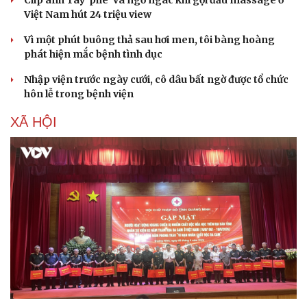
Clip anh Tây 'phê' và ngơ ngác khi gội đầu massage ở
Việt Nam hút 24 triệu view
Vì một phút buông thả sau hơi men, tôi bàng hoàng
phát hiện mắc bệnh tình dục
Nhập viện trước ngày cưới, cô dâu bất ngờ được tổ chức
hôn lễ trong bệnh viện
XÃ HỘI