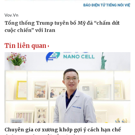
Thể thao
Ô tô - Xe máy
Bóng đá
Ô tô
Lịch thi đấu bóng đá
Xe máy
Thế giới thể thao
Tư vấn
eSports
Hậu trường
Tin liên quan
Chuyên gia cơ xương khớp gợi ý cách hạn chế