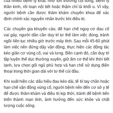
của nhiều bệnh lý khác như tổn thương cột sống, bệnh lý
thần kinh, rối loạn nội tiết hoặc thậm chí là khối u. Vì vậy,
người bệnh cần được thăm khám chuyên khoa để xác
định chính xác nguyên nhân trước khi điều trị.
Các chuyên gia khuyến cáo, để hạn chế nguy cơ đau cổ
vai gáy, người dân cần duy trì tư thế làm việc đúng, tránh
ngồi liên tục nhiều giờ trước máy tính. Sau mỗi 45-60 phút
làm việc nên đứng dậy vận động, thực hiện các động tác
kéo giãn cơ vùng cổ, vai và lưng. Bên cạnh đó, cần duy trì
tập luyện thể dục thường xuyên, giữ ấm cơ thể khi thời tiết
lạnh, lựa chọn gối ngủ phù hợp và hạn chế sử dụng điện
thoại trong thời gian dài với tư thế cúi đầu.
Khi xuất hiện các dấu hiệu đau kéo dài, tê bì tay chân hoặc
hạn chế vận động vùng cổ, người bệnh nên đến cơ sở y tế
để được thăm khám và điều trị kịp thời, tránh để bệnh tiến
triển thành mạn tính, ảnh hưởng đến sức khỏe và chất
lượng cuộc sống.