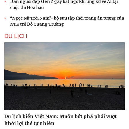
Dàn người đẹp Gen Z gây bất ngờ khi ứng xử về AI tại
cuộc thi Hoa hậu
“Ngọc Nữ Trời Nam”- bộ sưu tập thời trang ấn tượng của
NTK trẻ Đỗ Quang Trường
DU LỊCH
Văn hóa
Giải trí
Sân khấu - Điện ảnh
Nghệ sĩ
Văn học
Thời trang
Âm nhạc
Sao Việt
Di sản
Du lịch biển Việt Nam: Muốn bứt phá phải vượt
khỏi lợi thế tự nhiên