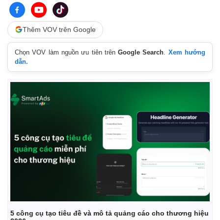
Thêm VOV trên Google
Chọn VOV làm nguồn ưu tiên trên
Google Search
.
Xem hướng
dẫn.
Kinh tế
Thị trường
Bất động sản
Giá vàng
Khởi nghiệp
Tiêu dùng
Tỷ giá
5 công cụ tạo tiêu đề và mô tả quảng cáo cho thương hiệu
Chứng khoán