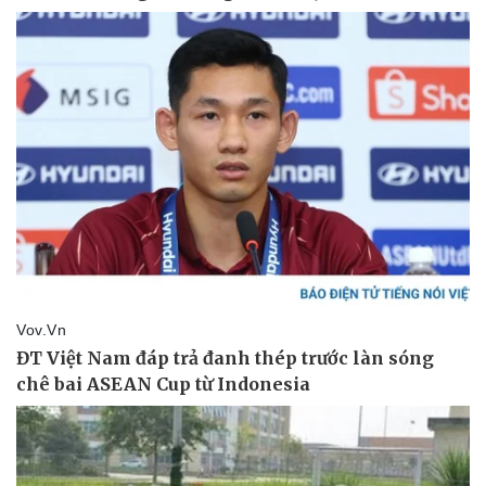
Vụ án
Vũ khí
Tin nóng
Việt Nam
Tư vấn luật
Phân tích