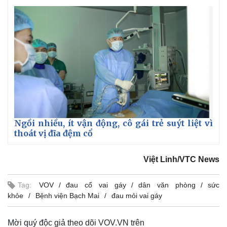
Ngồi nhiều, ít vận động, cô gái trẻ suýt liệt vì
thoát vị đĩa đệm cổ
Việt Linh/VTC News
Tag:
VOV
đau cổ vai gáy
dân văn phòng
sức
khỏe
Bệnh viện Bạch Mai
đau mỏi vai gáy
Mời quý độc giả theo dõi VOV.VN trên