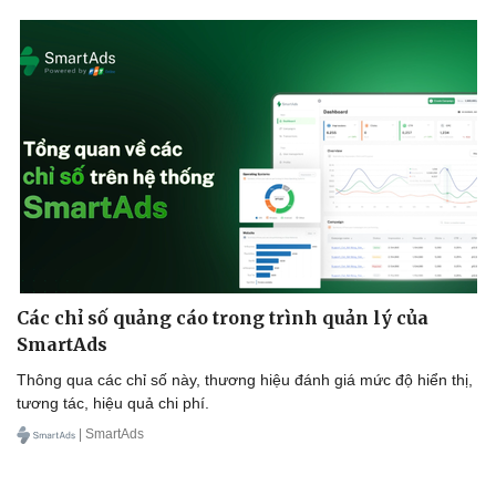
Doanh nghiệp
Công nghệ
Thông tin doanh nghiệp
Sành điệu
Doanh nghiệp 24h
Tin Công nghệ
Doanh nhân
Trải nghiệm
Vì cộng đồng
Chuyển đổi số
Các chỉ số quảng cáo trong trình quản lý của
SmartAds
Thông qua các chỉ số này, thương hiệu đánh giá mức độ hiển thị,
tương tác, hiệu quả chi phí.
| SmartAds