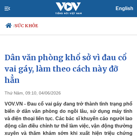
English
SỨC KHỎE
/
Dân văn phòng khổ sở vì đau cổ
Chính trị
Xã hội
Đảng
Tin 24h
vai gáy, làm theo cách này đỡ
Tổ chức nhân sự
Dự báo thời tiết
hẳn
Quốc hội
Giáo dục
Nhận diện sự thật
Dấu ấn VOV
Việc làm
Thứ Năm, 09:10, 04/06/2026
Biển đảo
VOV.VN - Đau cổ vai gáy đang trở thành tình trạng phổ
biến ở dân văn phòng do ngồi lâu, sử dụng máy tính
và điện thoại liên tục. Các bác sĩ khuyến cáo người lao
động cần điều chỉnh tư thế làm việc, vận động thường
xuyên và thăm khám sớm khi xuất hiện triệu chứng