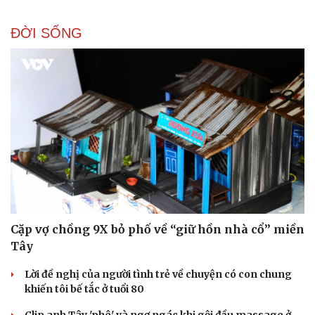
ĐỜI SỐNG
Cặp vợ chồng 9X bỏ phố về “giữ hồn nhà cổ” miền
Tây
Lời đề nghị của người tình trẻ về chuyện có con chung
khiến tôi bế tắc ở tuổi 80