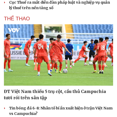
Cục Thuế ra mắt diễn đàn pháp luật và nghiệp vụ quản
Hạt giống tâm hồn
lý thuế trên nền tảng số
THỂ THAO
ĐT Việt Nam thiếu 5 trụ cột, cầu thủ Campuchia
tươi rói trên sân tập
Tin bóng đá 6-8: Nhân tố bí ẩn xuất hiện ở trận Việt Nam
vs Campuchia?