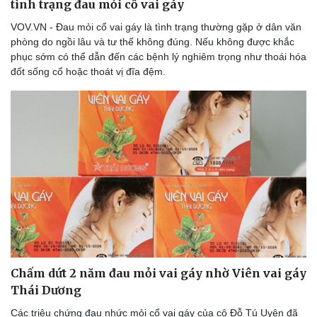
tình trạng đau mỏi cổ vai gáy
VOV.VN - Đau mỏi cổ vai gáy là tình trạng thường gặp ở dân văn
phòng do ngồi lâu và tư thế không đúng. Nếu không được khắc
phục sớm có thể dẫn đến các bệnh lý nghiêm trọng như thoái hóa
đốt sống cổ hoặc thoát vị đĩa đệm.
Chấm dứt 2 năm đau mỏi vai gáy nhờ Viên vai gáy
Thái Dương
Các triệu chứng đau nhức mỏi cổ vai gáy của cô Đỗ Tú Uyên đã