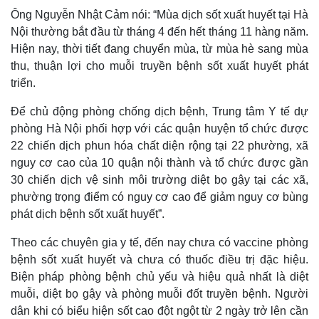
Ông Nguyễn Nhật Cảm nói: “Mùa dịch sốt xuất huyết tại Hà
Nội thường bắt đầu từ tháng 4 đến hết tháng 11 hàng năm.
Hiện nay, thời tiết đang chuyển mùa, từ mùa hè sang mùa
thu, thuận lợi cho muỗi truyền bệnh sốt xuất huyết phát
triển.
Để chủ động phòng chống dịch bệnh, Trung tâm Y tế dự
phòng Hà Nội phối hợp với các quận huyện tổ chức được
22 chiến dịch phun hóa chất diện rộng tại 22 phường, xã
nguy cơ cao của 10 quận nội thành và tổ chức được gần
30 chiến dịch vệ sinh môi trường diệt bọ gậy tại các xã,
phường trọng điểm có nguy cơ cao để giảm nguy cơ bùng
phát dịch bệnh sốt xuất huyết”.
Theo các chuyên gia y tế, đến nay chưa có vaccine phòng
bệnh sốt xuất huyết và chưa có thuốc điều trị đặc hiệu.
Biện pháp phòng bệnh chủ yếu và hiệu quả nhất là diệt
muỗi, diệt bọ gậy và phòng muỗi đốt truyền bệnh. Người
dân khi có biểu hiện sốt cao đột ngột từ 2 ngày trở lên cần