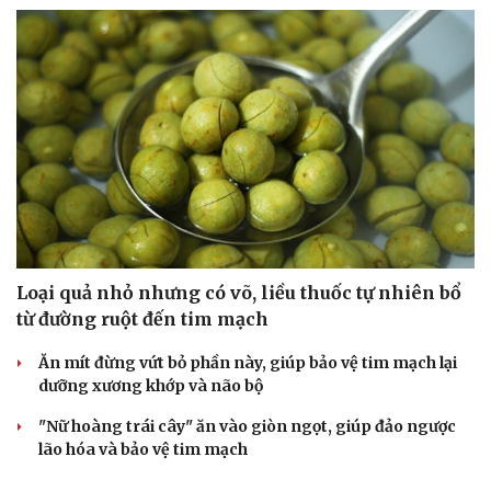
Loại quả nhỏ nhưng có võ, liều thuốc tự nhiên bổ
từ đường ruột đến tim mạch
Ăn mít đừng vứt bỏ phần này, giúp bảo vệ tim mạch lại
dưỡng xương khớp và não bộ
"Nữ hoàng trái cây" ăn vào giòn ngọt, giúp đảo ngược
lão hóa và bảo vệ tim mạch
Ăn trứng thế nào để cơ thể hấp thụ vitamin D tốt hơn?