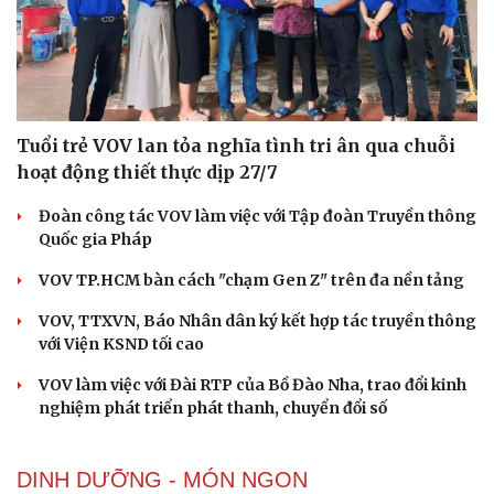
Tuổi trẻ VOV lan tỏa nghĩa tình tri ân qua chuỗi
hoạt động thiết thực dịp 27/7
Đoàn công tác VOV làm việc với Tập đoàn Truyền thông
Quốc gia Pháp
VOV TP.HCM bàn cách "chạm Gen Z" trên đa nền tảng
VOV, TTXVN, Báo Nhân dân ký kết hợp tác truyền thông
với Viện KSND tối cao
VOV làm việc với Đài RTP của Bồ Đào Nha, trao đổi kinh
nghiệm phát triển phát thanh, chuyển đổi số
DINH DƯỠNG - MÓN NGON