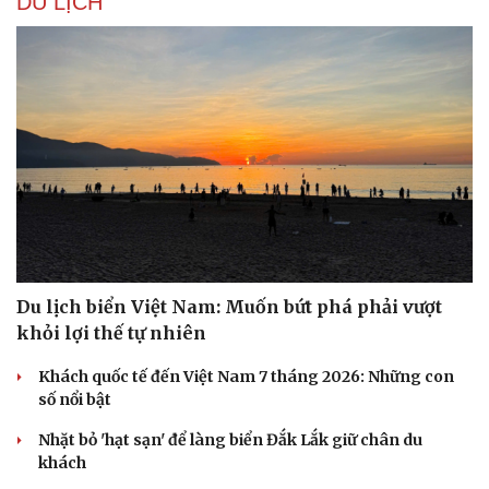
DU LỊCH
Du lịch biển Việt Nam: Muốn bứt phá phải vượt
Văn hóa
Giải trí
khỏi lợi thế tự nhiên
Sân khấu - Điện ảnh
Nghệ sĩ
Văn học
Thời trang
Khách quốc tế đến Việt Nam 7 tháng 2026: Những con
Âm nhạc
Sao Việt
số nổi bật
Di sản
Nhặt bỏ 'hạt sạn' để làng biển Đắk Lắk giữ chân du
khách