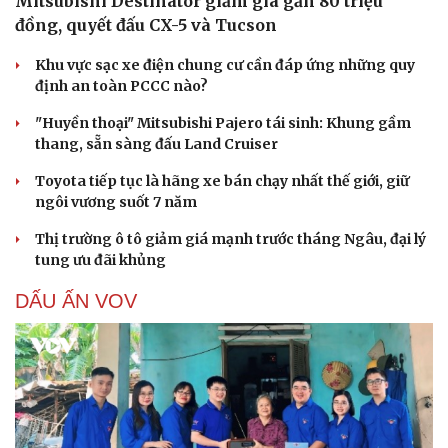
Mitsubishi Destinator giảm giá gần 80 triệu
đồng, quyết đấu CX-5 và Tucson
Khu vực sạc xe điện chung cư cần đáp ứng những quy
định an toàn PCCC nào?
"Huyền thoại" Mitsubishi Pajero tái sinh: Khung gầm
thang, sẵn sàng đấu Land Cruiser
Toyota tiếp tục là hãng xe bán chạy nhất thế giới, giữ
ngôi vương suốt 7 năm
Thị trường ô tô giảm giá mạnh trước tháng Ngâu, đại lý
tung ưu đãi khủng
DẤU ẤN VOV