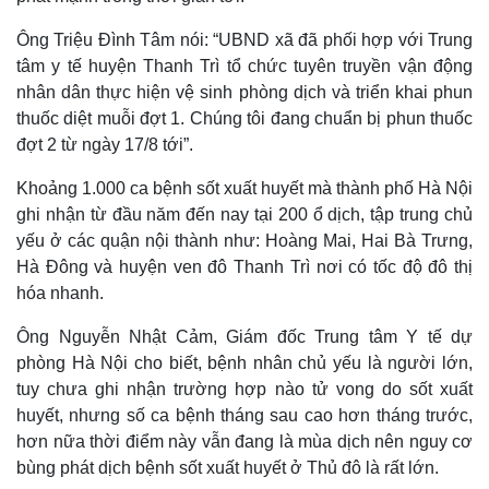
Ông Triệu Đình Tâm nói: “UBND xã đã phối hợp với Trung
tâm y tế huyện Thanh Trì tổ chức tuyên truyền vận động
nhân dân thực hiện vệ sinh phòng dịch và triển khai phun
thuốc diệt muỗi đợt 1. Chúng tôi đang chuẩn bị phun thuốc
đợt 2 từ ngày 17/8 tới”.
Khoảng 1.000 ca bệnh sốt xuất huyết mà thành phố Hà Nội
ghi nhận từ đầu năm đến nay tại 200 ổ dịch, tập trung chủ
yếu ở các quận nội thành như: Hoàng Mai, Hai Bà Trưng,
Hà Đông và huyện ven đô Thanh Trì nơi có tốc độ đô thị
hóa nhanh.
Thế giới
Multimedia
Ông Nguyễn Nhật Cảm, Giám đốc Trung tâm Y tế dự
Quan sát
Video
phòng Hà Nội cho biết, bệnh nhân chủ yếu là người lớn,
Cuộc sống đó đây
Ảnh
Hồ sơ
E-Magazine
tuy chưa ghi nhận trường hợp nào tử vong do sốt xuất
Infographic
huyết, nhưng số ca bệnh tháng sau cao hơn tháng trước,
hơn nữa thời điểm này vẫn đang là mùa dịch nên nguy cơ
bùng phát dịch bệnh sốt xuất huyết ở Thủ đô là rất lớn.