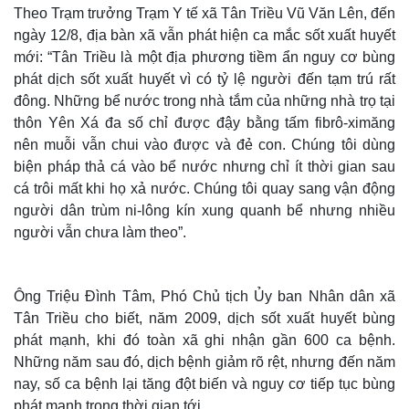
Theo Trạm trưởng Trạm Y tế xã Tân Triều Vũ Văn Lên, đến
ngày 12/8, địa bàn xã vẫn phát hiện ca mắc sốt xuất huyết
mới: “Tân Triều là một địa phương tiềm ẩn nguy cơ bùng
phát dịch sốt xuất huyết vì có tỷ lệ người đến tạm trú rất
đông. Những bể nước trong nhà tắm của những nhà trọ tại
thôn Yên Xá đa số chỉ được đậy bằng tấm fibrô-ximăng
nên muỗi vẫn chui vào được và đẻ con. Chúng tôi dùng
biện pháp thả cá vào bể nước nhưng chỉ ít thời gian sau
cá trôi mất khi họ xả nước. Chúng tôi quay sang vận động
người dân trùm ni-lông kín xung quanh bể nhưng nhiều
người vẫn chưa làm theo”.
Ông Triệu Đình Tâm, Phó Chủ tịch Ủy ban Nhân dân xã
Tân Triều cho biết, năm 2009, dịch sốt xuất huyết bùng
phát mạnh, khi đó toàn xã ghi nhận gần 600 ca bệnh.
Những năm sau đó, dịch bệnh giảm rõ rệt, nhưng đến năm
nay, số ca bệnh lại tăng đột biến và nguy cơ tiếp tục bùng
phát mạnh trong thời gian tới.