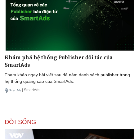
Doanh nghiệp
Công nghệ
Thông tin doanh nghiệp
Sành điệu
Doanh nghiệp 24h
Tin Công nghệ
Doanh nhân
Trải nghiệm
Vì cộng đồng
Chuyển đổi số
Khám phá hệ thống Publisher đối tác của
SmartAds
Tham khảo ngay bài viết sau để nắm danh sách publisher trong
hệ thống quảng cáo của SmartAds.
| SmartAds
ĐỜI SỐNG