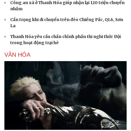
Công an xã ở Thanh Hóa giúp nhận lại 120 triệu chuyển
nhầm
Cẩn trọng khi di chuyển trên đèo Chiềng Pấc, QL6, Sơn
La
Thanh Hóa yêu cầu chấn chỉnh phần thi nghi thức Đội
trong hoạt động trại hè
Sức khỏe
Đời sống
Dinh dưỡng - món ngon
Nhà đẹp
VĂN HÓA
Cây thuốc
Blog
Sản phụ khoa
Tình yêu - Gia đình
Nhi khoa
Nam khoa
Làm đẹp - giảm cân
Phòng mạch online
Ăn sạch sống khỏe