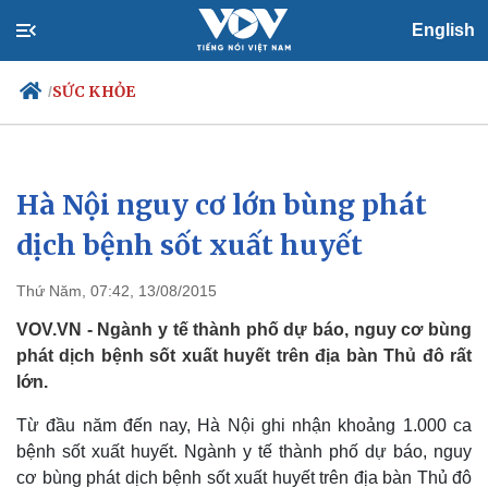
English
SỨC KHỎE
/
Hà Nội nguy cơ lớn bùng phát
Chính trị
Xã hội
Đảng
Tin 24h
dịch bệnh sốt xuất huyết
Tổ chức nhân sự
Dự báo thời tiết
Quốc hội
Giáo dục
Thứ Năm, 07:42, 13/08/2015
Nhận diện sự thật
Dấu ấn VOV
Việc làm
VOV.VN - Ngành y tế thành phố dự báo, nguy cơ bùng
Biển đảo
phát dịch bệnh sốt xuất huyết trên địa bàn Thủ đô rất
lớn.
Từ đầu năm đến nay, Hà Nội ghi nhận khoảng 1.000 ca
bệnh sốt xuất huyết. Ngành y tế thành phố dự báo, nguy
cơ bùng phát dịch bệnh sốt xuất huyết trên địa bàn Thủ đô