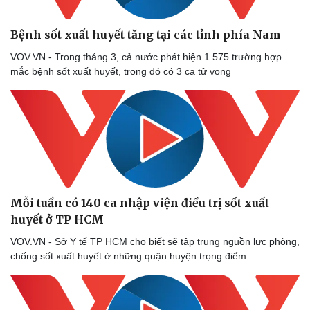
Thể thao
Ô tô - Xe máy
Bóng đá
Ô tô
Bệnh sốt xuất huyết tăng tại các tỉnh phía Nam
Lịch thi đấu bóng đá
Xe máy
Thế giới thể thao
Tư vấn
VOV.VN - Trong tháng 3, cả nước phát hiện 1.575 trường hợp
eSports
mắc bệnh sốt xuất huyết, trong đó có 3 ca tử vong
Hậu trường
Mỗi tuần có 140 ca nhập viện điều trị sốt xuất
huyết ở TP HCM
VOV.VN - Sở Y tế TP HCM cho biết sẽ tập trung nguồn lực phòng,
chống sốt xuất huyết ở những quận huyện trọng điểm.