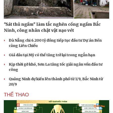
"Sát thủ ngầm" làm tắc nghẽn cống ngầm Bắc
Ninh, công nhân chật vật nạo vét
Đà Nẵng chi 6.200 tỷ đồng tiếp tục đầu tư Dự án Bến
cảng Liên Chiểu
Giá dầu tại Mỹ có thể tăng trở lại trong ngắn hạn
Kịp thời gỡ khó, Sơn La tăng tốc giải ngân vốn đầu tư
công
Quảng Ninh dự kiến lên thành phố từ 1/9, Bắc Ninh từ
20/9
Du lịch
Podcast
Tư vấn
Câu chuyện thời sự
THỂ THAO
Săn Tour
Đọc truyện đêm khuya
check-in
Cửa sổ tình yêu
Kể chuyện cho bé