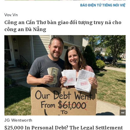
Vụ án
Vũ khí
Tin nóng
Việt Nam
Tư vấn luật
Phân tích