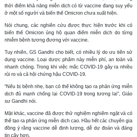
thời điểm khả năng miễn dịch có từ vaccine đang suy yếu
ở một số người và biến thể Omicron chưa xuất hiện.
Nói chung, các nghiên cứu được thực hiện trước khi có
biến thể Omicron ủng hộ quan điểm miễn dịch do từng
nhiễm bệnh tương đương với vaccine.
Tuy nhiên, GS Gandhi cho biết, có nhiều lý do ưu tiên sử
dụng vaccine. Loại dược phẩm này miễn phí, an toàn và
nhanh chóng. Trong khi việc mắc COVID-19 gây ra nhiều
rủi ro và cả hội chứng hậu COVID-19.
“Nếu bị bệnh nhẹ, bạn có thể không tạo ra phản ứng miễn
Thế giới
Multimedia
dịch đủ mạnh chống lại COVID-19 trong tương lai”, Giáo
Quan sát
Video
sư Gandhi nói.
Cuộc sống đó đây
Ảnh
Hồ sơ
E-Magazine
Mặt khác, vaccine đã được thử nghiệm nghiêm ngặt và có
Infographic
thể tạo ra phản ứng miễn dịch cao. Hầu hết các chuyên gia
đồng ý rằng vaccine dễ định lượng, dễ dự đoán và đáng
tin cậy hơn.