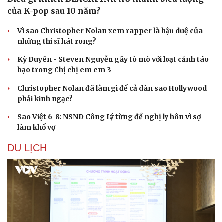
của K-pop sau 10 năm?
Vì sao Christopher Nolan xem rapper là hậu duệ của
những thi sĩ hát rong?
Kỳ Duyên - Steven Nguyễn gây tò mò với loạt cảnh táo
bạo trong Chị chị em em 3
Christopher Nolan đã làm gì để cả dàn sao Hollywood
phải kinh ngạc?
Sao Việt 6-8: NSND Công Lý từng đề nghị ly hôn vì sợ
làm khổ vợ
Văn hóa
Giải trí
DU LỊCH
Sân khấu - Điện ảnh
Nghệ sĩ
Văn học
Thời trang
Âm nhạc
Sao Việt
Di sản