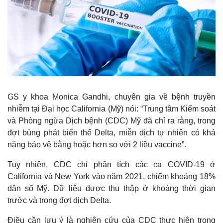
GS y khoa Monica Gandhi, chuyên gia về bệnh truyền
nhiễm tại Đại học California (Mỹ) nói: “Trung tâm Kiểm soát
và Phòng ngừa Dịch bệnh (CDC) Mỹ đã chỉ ra rằng, trong
đợt bùng phát biến thể Delta, miễn dịch tự nhiên có khả
năng bảo vệ bằng hoặc hơn so với 2 liều vaccine”.
Tuy nhiên, CDC chỉ phân tích các ca COVID-19 ở
California và New York vào năm 2021, chiếm khoảng 18%
dân số Mỹ. Dữ liệu được thu thập ở khoảng thời gian
trước và trong đợt dịch Delta.
Điều cần lưu ý là nghiên cứu của CDC thực hiện trong