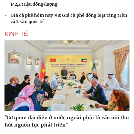
142,2 triệu đồng/lượng
Giá cà phê hôm nay 7/8: Giá cà phê đồng loạt tăng trên
cả 2 sàn quốc tế
KINH TẾ
Du lịch
Podcast
Tư vấn
Câu chuyện thời sự
"Cơ quan đại diện ở nước ngoài phải là cầu nối thu
Săn Tour
Đọc truyện đêm khuya
hút nguồn lực phát triển"
check-in
Cửa sổ tình yêu
Kể chuyện cho bé