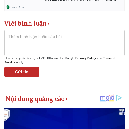
một chiến dịch quảng cáo mới trên SmartAds.
Giá cà phê
Viết bình luận
This site is protected by reCAPTCHA and the Google
Privacy Policy
and
Terms of
Service
apply.
Gửi tin