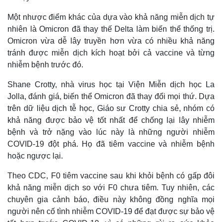
Một nhược điểm khác của dựa vào khả năng miễn dịch tự
nhiên là Omicron đã thay thế Delta làm biến thể thống trị.
Omicron vừa dễ lây truyền hơn vừa có nhiều khả năng
tránh được miễn dịch kích hoạt bởi cả vaccine và từng
nhiễm bệnh trước đó.
Shane Crotty, nhà virus học tại Viện Miễn dịch học La
Jolla, đánh giá, biến thể Omicron đã thay đổi mọi thứ. Dựa
trên dữ liệu dịch tễ học, Giáo sư Crotty chia sẻ, nhóm có
khả năng được bảo vệ tốt nhất để chống lại lây nhiễm
bệnh và trở nặng vào lúc này là những người nhiễm
COVID-19 đột phá. Họ đã tiêm vaccine và nhiễm bệnh
hoặc ngược lại.
Theo CDC, F0 tiêm vaccine sau khi khỏi bệnh có gấp đôi
khả năng miễn dịch so với F0 chưa tiêm. Tuy nhiên, các
chuyên gia cảnh báo, điều này không đồng nghĩa mọi
người nên cố tình nhiễm COVID-19 để đạt được sự bảo vệ