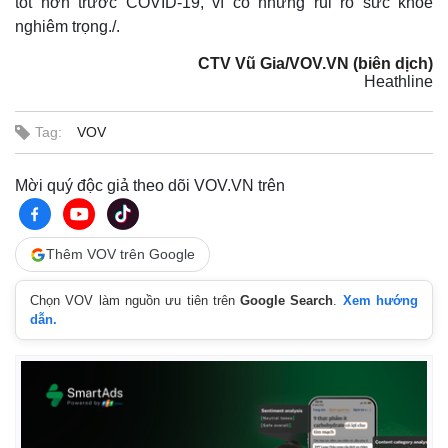
tốt hơn trước COVID-19, vì có những rủi ro sức khỏe
nghiêm trọng./.
CTV Vũ Gia/VOV.VN (biên dịch)
Heathline
Tag:
VOV
Mời quý độc giả theo dõi VOV.VN trên
Thêm VOV trên Google
Chọn VOV làm nguồn ưu tiên trên
Google Search
.
Xem hướng
dẫn.