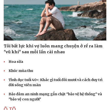
Tôi bất lực khi vợ luôn mang chuyện ở rể ra làm
"vũ khí" sau mỗi lần cãi nhau
Hoa sữa
Khúc mùa thu
Tình dục tuổi 40+: Khác gì tuổi đôi mươi và cách duy trì
đời sống viên mãn
Bảo đảm an ninh mạng gắn chặt "bảo vệ hệ thống" và
"bảo vệ con người"
Cải chính
Ô TÔ