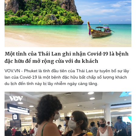
Thể thao
Ô tô - Xe máy
Bóng đá
Ô tô
Lịch thi đấu bóng đá
Xe máy
Thế giới thể thao
Tư vấn
eSports
Hậu trường
Một tỉnh của Thái Lan ghi nhận Covid-19 là bệnh
đặc hữu để mở rộng cửa với du khách
VOV.VN - Phuket là tỉnh đầu tiên của Thái Lan tự tuyên bố sự lây
lan của Covid-19 là một bệnh đặc hữu bất chấp số lượng khách
du lịch đến tỉnh này bị lây nhiễm ngày càng tăng.