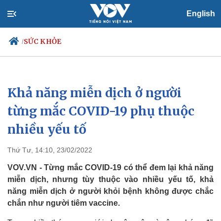
English
SỨC KHỎE
/
Khả năng miễn dịch ở người
Chính trị
Xã hội
Đảng
Tin 24h
từng mắc COVID-19 phụ thuộc
Tổ chức nhân sự
Dự báo thời tiết
nhiều yếu tố
Quốc hội
Giáo dục
Nhận diện sự thật
Dấu ấn VOV
Việc làm
Thứ Tư, 14:10, 23/02/2022
Biển đảo
VOV.VN - Từng mắc COVID-19 có thể đem lại khả năng
miễn dịch, nhưng tùy thuộc vào nhiều yếu tố, khả
năng miễn dịch ở người khỏi bệnh không được chắc
chắn như người tiêm vaccine.