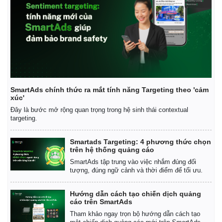
SmartAds chính thức ra mắt tính năng Targeting theo 'cảm
xúc'
Đây là bước mở rộng quan trọng trong hệ sinh thái contextual
targeting.
Smartads Targeting: 4 phương thức chọn
trên hệ thống quảng cáo
SmartAds tập trung vào việc nhắm đúng đối
tượng, đúng ngữ cảnh và thời điểm để tối ưu.
Kinh tế
Thị trường
Bất động sản
Giá vàng
Hướng dẫn cách tạo chiến dịch quảng
Khởi nghiệp
Tiêu dùng
cáo trên SmartAds
Tỷ giá
Tham khảo ngay trọn bộ hướng dẫn cách tạo
Chứng khoán