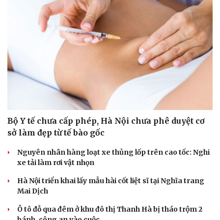
Sức khỏe
Đời sống
Dinh dưỡng - món ngon
Nhà đẹp
Cây thuốc
Blog
Sản phụ khoa
Tình yêu - Gia đình
Nhi khoa
Bộ Y tế chưa cấp phép, Hà Nội chưa phê duyệt cơ
Nam khoa
sở làm đẹp từ tế bào gốc
Làm đẹp - giảm cân
Phòng mạch online
Nguyên nhân hàng loạt xe thủng lốp trên cao tốc: Nghi
Ăn sạch sống khỏe
xe tải làm rơi vật nhọn
Hà Nội triển khai lấy mẫu hài cốt liệt sĩ tại Nghĩa trang
Mai Dịch
Ô tô đỗ qua đêm ở khu đô thị Thanh Hà bị tháo trộm 2
bánh, công an vào cuộc