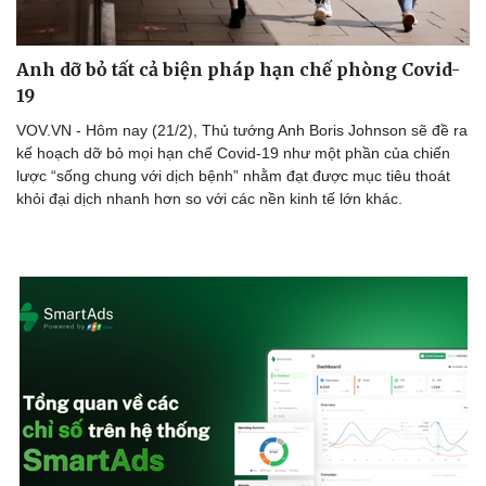
Anh dỡ bỏ tất cả biện pháp hạn chế phòng Covid-
19
Doanh nghiệp
Công nghệ
VOV.VN - Hôm nay (21/2), Thủ tướng Anh Boris Johnson sẽ đề ra
Thông tin doanh nghiệp
Sành điệu
kế hoạch dỡ bỏ mọi hạn chế Covid-19 như một phần của chiến
Doanh nghiệp 24h
Tin Công nghệ
lược “sống chung với dịch bệnh” nhằm đạt được mục tiêu thoát
Doanh nhân
Trải nghiệm
khỏi đại dịch nhanh hơn so với các nền kinh tế lớn khác.
Vì cộng đồng
Chuyển đổi số