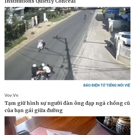
Thể thao
Ô tô - Xe máy
Bóng đá
Ô tô
Lịch thi đấu bóng đá
Xe máy
Thế giới thể thao
Tư vấn
eSports