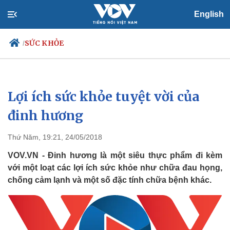
English
SỨC KHỎE
/
Lợi ích sức khỏe tuyệt vời của
Chính trị
Xã hội
Đảng
Tin 24h
đinh hương
Tổ chức nhân sự
Dự báo thời tiết
Quốc hội
Giáo dục
Thứ Năm, 19:21, 24/05/2018
Nhận diện sự thật
Dấu ấn VOV
Việc làm
VOV.VN - Đinh hương là một siêu thực phẩm đi kèm
Biển đảo
với một loạt các lợi ích sức khỏe như chữa đau họng,
chống cảm lạnh và một số đặc tính chữa bệnh khác.