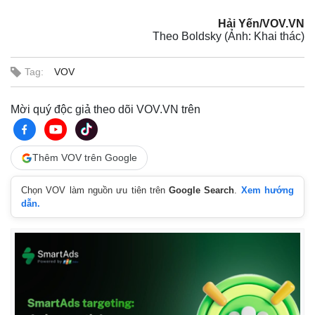
Hải Yến/VOV.VN
Theo Boldsky (Ảnh: Khai thác)
Tag:
VOV
Mời quý độc giả theo dõi VOV.VN trên
Thêm VOV trên Google
Chọn VOV làm nguồn ưu tiên trên
Google Search
.
Xem hướng
dẫn.
Kinh tế
Thị trường
Bất động sản
Giá vàng
Khởi nghiệp
Tiêu dùng
Tỷ giá
Chứng khoán
Giá cà phê