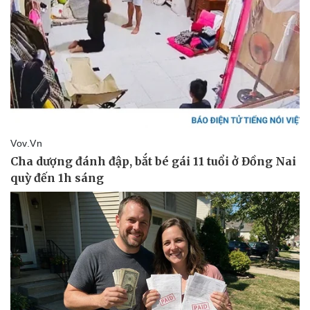
Pháp luật
Quân sự - Quốc phòng
Vụ án
Vũ khí
Tin nóng
Việt Nam
Tư vấn luật
Phân tích