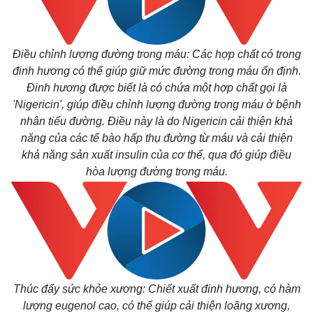
Điều chỉnh lượng đường trong máu: Các hợp chất có trong
đinh hương có thể giúp giữ mức đường trong máu ổn định.
Đinh hương được biết là có chứa một hợp chất gọi là
'Nigericin', giúp điều chỉnh lượng đường trong máu ở bệnh
nhân tiểu đường. Điều này là do Nigericin cải thiện khả
năng của các tế bào hấp thụ đường từ máu và cải thiện
khả năng sản xuất insulin của cơ thể, qua đó giúp điều
hòa lượng đường trong máu.
Thế giới
Multimedia
Quan sát
Video
Cuộc sống đó đây
Ảnh
Hồ sơ
E-Magazine
Infographic
Thúc đẩy sức khỏe xương: Chiết xuất đinh hương, có hàm
lượng eugenol cao, có thể giúp cải thiện loãng xương,