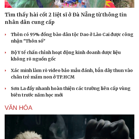
Tìm thấy hài cốt 2 liệt sĩ ở Đà Nẵng từ thông tin
nhân dân cung cấp
Thôn có 95% đồng bào dân tộc Dao ở Lào Cai được công
nhận "Thôn số"
Bộ Y tế chấn chỉnh hoạt động kinh doanh dược liệu
không rõ nguồn gốc
Xác minh làm rõ video bảo mẫu đánh, bắn dây thun vào
chân trẻ mầm non ở TP.HCM
Sơn La đẩy nhanh hoàn thiện các trường liên cấp vùng
biên trước năm học mới
VĂN HÓA
Sức khỏe
Đời sống