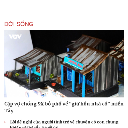
Doanh nghiệp 24h
Tin Công nghệ
Doanh nhân
Trải nghiệm
Vì cộng đồng
Chuyển đổi số
ĐỜI SỐNG
Cặp vợ chồng 9X bỏ phố về “giữ hồn nhà cổ” miền
Tây
Lời đề nghị của người tình trẻ về chuyện có con chung