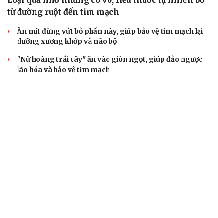
từ đường ruột đến tim mạch
Ăn mít đừng vứt bỏ phần này, giúp bảo vệ tim mạch lại
dưỡng xương khớp và não bộ
"Nữ hoàng trái cây" ăn vào giòn ngọt, giúp đảo ngược
lão hóa và bảo vệ tim mạch
Ăn trứng thế nào để cơ thể hấp thụ vitamin D tốt hơn?
Bơ mặn có thực sự tốt cho sức khỏe? Điều nhiều người
chưa biết
CÂY THUỐC