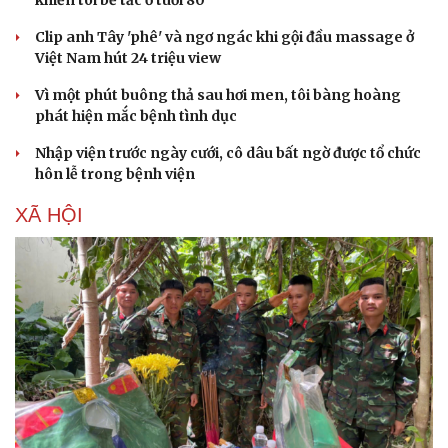
khiến tôi bế tắc ở tuổi 80
Clip anh Tây 'phê' và ngơ ngác khi gội đầu massage ở
Việt Nam hút 24 triệu view
Vì một phút buông thả sau hơi men, tôi bàng hoàng
phát hiện mắc bệnh tình dục
Nhập viện trước ngày cưới, cô dâu bất ngờ được tổ chức
hôn lễ trong bệnh viện
XÃ HỘI