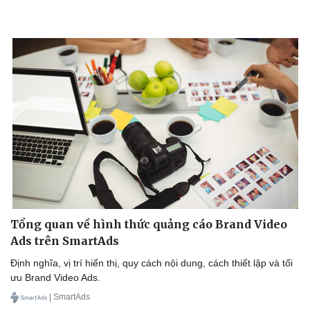
Tổng quan về hình thức quảng cáo Brand Video
Ads trên SmartAds
Định nghĩa, vị trí hiển thị, quy cách nội dung, cách thiết lập và tối
ưu Brand Video Ads.
Doanh nghiệp
Công nghệ
Thông tin doanh nghiệp
Sành điệu
| SmartAds