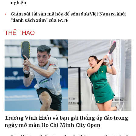
nghiệp
Giám sát tài sản mã hóa để sớm đưa Việt Nam ra khỏi
"danh sách xám" của FATF
THỂ THAO
Du lịch
Podcast
Tư vấn
Câu chuyện thời sự
Săn Tour
Đọc truyện đêm khuya
check-in
Cửa sổ tình yêu
Kể chuyện cho bé
Hạt giống tâm hồn
Trương Vinh Hiển và bạn gái thắng áp đảo trong
ngày mở màn Ho Chi Minh City Open