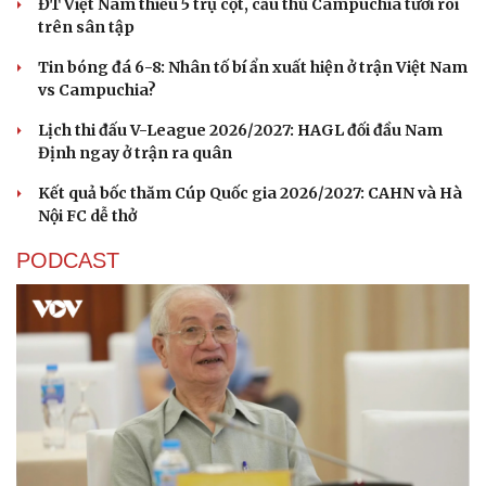
ĐT Việt Nam thiếu 5 trụ cột, cầu thủ Campuchia tươi rói
trên sân tập
Tin bóng đá 6-8: Nhân tố bí ẩn xuất hiện ở trận Việt Nam
vs Campuchia?
Lịch thi đấu V-League 2026/2027: HAGL đối đầu Nam
Định ngay ở trận ra quân
Kết quả bốc thăm Cúp Quốc gia 2026/2027: CAHN và Hà
Nội FC dễ thở
PODCAST