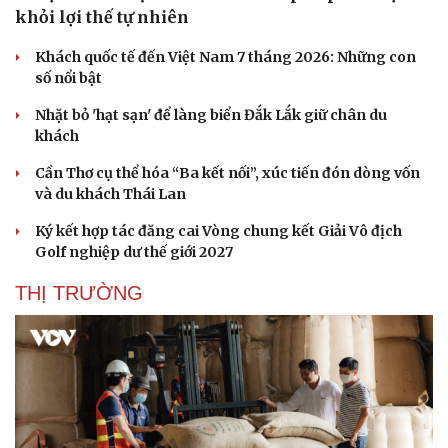
khỏi lợi thế tự nhiên
Khách quốc tế đến Việt Nam 7 tháng 2026: Những con
số nổi bật
Văn hóa
Giải trí
Nhặt bỏ 'hạt sạn' để làng biển Đắk Lắk giữ chân du
Sân khấu - Điện ảnh
Nghệ sĩ
khách
Văn học
Thời trang
Âm nhạc
Sao Việt
Cần Thơ cụ thể hóa “Ba kết nối”, xúc tiến đón dòng vốn
Di sản
và du khách Thái Lan
Ký kết hợp tác đăng cai Vòng chung kết Giải Vô địch
Golf nghiệp dư thế giới 2027
THỊ TRƯỜNG