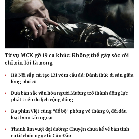
Dinh dưỡng - món ngon
Nhà đẹp
Cây thuốc
Blog
Sản phụ khoa
Tình yêu - Gia đình
Nhi khoa
Nam khoa
Làm đẹp - giảm cân
Phòng mạch online
Ăn sạch sống khỏe
Từ vụ MCK gỡ 19 ca khúc: Không thể gây sốc rồi
chỉ xin lỗi là xong
Hà Nội sắp cải tạo 131 vòm cầu đá: Đánh thức di sản giữa
lòng phố cổ
Đưa bản sắc văn hóa người Mường trở thành động lực
phát triển du lịch cộng đồng
Ba phim Việt cùng “đổ bộ” phòng vé tháng 8, đối đầu
loạt bom tấn ngoại
Thanh âm vượt đại dương: Chuyện chưa kể về bản tình
ca từ chốn ngục tù Côn Đảo