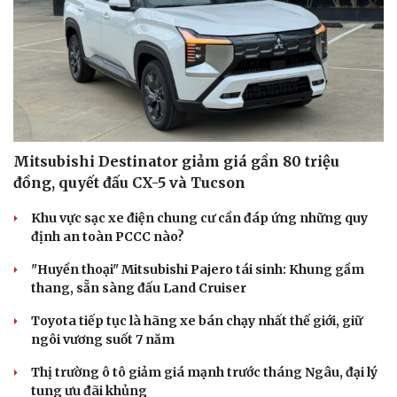
Mitsubishi Destinator giảm giá gần 80 triệu
Cải chính
đồng, quyết đấu CX-5 và Tucson
Khu vực sạc xe điện chung cư cần đáp ứng những quy
định an toàn PCCC nào?
"Huyền thoại" Mitsubishi Pajero tái sinh: Khung gầm
thang, sẵn sàng đấu Land Cruiser
Toyota tiếp tục là hãng xe bán chạy nhất thế giới, giữ
ngôi vương suốt 7 năm
Thị trường ô tô giảm giá mạnh trước tháng Ngâu, đại lý
tung ưu đãi khủng