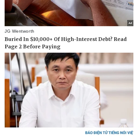
Dinh dưỡng - món ngon
Nhà đẹp
Cây thuốc
Blog
Sản phụ khoa
Tình yêu - Gia đình
Nhi khoa
Nam khoa
Làm đẹp - giảm cân
Phòng mạch online
Ăn sạch sống khỏe