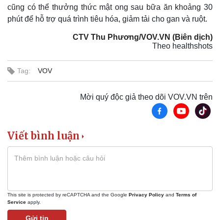
cũng có thể thưởng thức mật ong sau bữa ăn khoảng 30
phút để hỗ trợ quá trình tiêu hóa, giảm tải cho gan và ruột.
CTV Thu Phương/VOV.VN (Biên dịch)
Theo healthshots
Tag:
VOV
Mời quý độc giả theo dõi VOV.VN trên
Viết bình luận
Thể thao
Ô tô - Xe máy
Bóng đá
Ô tô
This site is protected by reCAPTCHA and the Google
Privacy Policy
and
Terms of
Lịch thi đấu bóng đá
Xe máy
Service
apply.
Thế giới thể thao
Tư vấn
eSports
Gửi tin