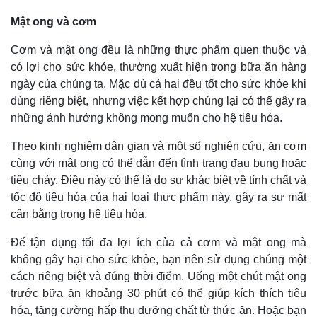
Mật ong và cơm
Cơm và mật ong đều là những thực phẩm quen thuộc và
có lợi cho sức khỏe, thường xuất hiện trong bữa ăn hàng
ngày của chúng ta. Mặc dù cả hai đều tốt cho sức khỏe khi
Pháp luật
Quân sự - Quốc phòng
dùng riêng biệt, nhưng việc kết hợp chúng lại có thể gây ra
Vụ án
Vũ khí
những ảnh hưởng không mong muốn cho hệ tiêu hóa.
Tin nóng
Việt Nam
Tư vấn luật
Phân tích
Theo kinh nghiệm dân gian và một số nghiên cứu, ăn cơm
cùng với mật ong có thể dẫn đến tình trạng đau bụng hoặc
tiêu chảy. Điều này có thể là do sự khác biệt về tính chất và
tốc độ tiêu hóa của hai loại thực phẩm này, gây ra sự mất
cân bằng trong hệ tiêu hóa.
Để tận dụng tối đa lợi ích của cả cơm và mật ong mà
không gây hại cho sức khỏe, bạn nên sử dụng chúng một
cách riêng biệt và đúng thời điểm. Uống một chút mật ong
trước bữa ăn khoảng 30 phút có thể giúp kích thích tiêu
hóa, tăng cường hấp thu dưỡng chất từ thức ăn. Hoặc bạn