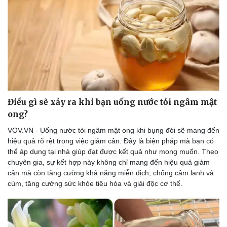
Du lịch
Podcast
Tư vấn
Câu chuyện thời sự
Săn Tour
Đọc truyện đêm khuya
Điều gì sẽ xảy ra khi bạn uống nước tỏi ngâm mật
check-in
Cửa sổ tình yêu
Kể chuyện cho bé
ong?
Hạt giống tâm hồn
VOV.VN - Uống nước tỏi ngâm mật ong khi bụng đói sẽ mang đến
hiệu quả rõ rệt trong việc giảm cân. Đây là biện pháp mà bạn có
thể áp dụng tại nhà giúp đạt được kết quả như mong muốn. Theo
chuyên gia, sự kết hợp này không chỉ mang đến hiệu quả giảm
cân mà còn tăng cường khả năng miễn dịch, chống cảm lạnh và
cúm, tăng cường sức khỏe tiêu hóa và giải độc cơ thể.