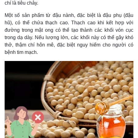
chí là tiêu chảy.
Một số sản phẩm từ đậu nành, đặc biệt là đậu phụ (đậu
hũ), có thể chứa thạch cao. Thạch cao khi kết hợp với
đường trong mật ong có thể tạo thành các khối vón cục
trong dạ dày. Nếu lượng lớn, các khối này có thể gây khó
thở, thậm chí hôn mê, đặc biệt nguy hiểm cho người có
bệnh tim mạch.
Kinh tế
Thị trường
Bất động sản
Giá vàng
Khởi nghiệp
Tiêu dùng
Tỷ giá
Chứng khoán
Giá cà phê