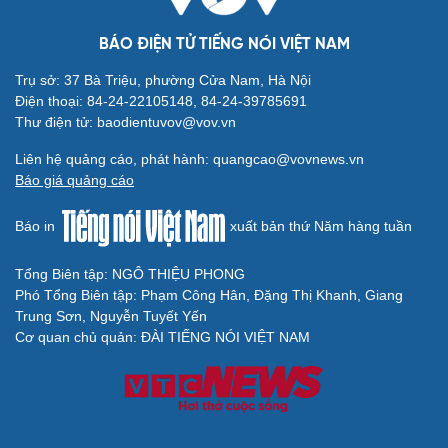
BÁO ĐIỆN TỬ TIẾNG NÓI VIỆT NAM
Trụ sở: 37 Bà Triệu, phường Cửa Nam, Hà Nội
Điện thoại: 84-24-22105148, 84-24-39785691
Thư điện tử: baodientuvov@vov.vn
Liên hệ quảng cáo, phát hành: quangcao@vovnews.vn
Báo giá quảng cáo
Báo in
xuất bản thứ Năm hàng tuần
Tổng Biên tập: NGÔ THIỆU PHONG
Phó Tổng Biên tập: Phạm Công Hân, Đặng Thị Khanh, Giang
Trung Sơn, Nguyễn Tuyết Yến
Cơ quan chủ quản: ĐÀI TIẾNG NÓI VIỆT NAM