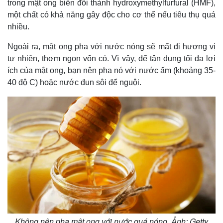
trong mật ong biến đổi thành hydroxymethylfurfural (HMF),
một chất có khả năng gây độc cho cơ thể nếu tiêu thụ quá
nhiều.
Ngoài ra, mật ong pha với nước nóng sẽ mất đi hương vị
tự nhiên, thơm ngon vốn có. Vì vậy, để tận dụng tối đa lợi
ích của mật ong, bạn nên pha nó với nước ấm (khoảng 35-
40 độ C) hoặc nước đun sôi để nguội.
Không nên pha mật ong với nước quá nóng. Ảnh: Getty