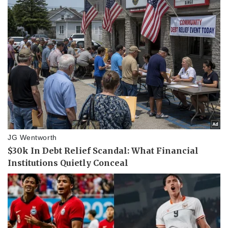
Doanh nghiệp
Công nghệ
Thông tin doanh nghiệp
Sành điệu
Doanh nghiệp 24h
Tin Công nghệ
Doanh nhân
Trải nghiệm
Vì cộng đồng
Chuyển đổi số