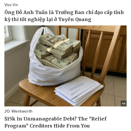
Văn hóa
Giải trí
Sân khấu - Điện ảnh
Nghệ sĩ
Văn học
Thời trang
Âm nhạc
Sao Việt
Di sản