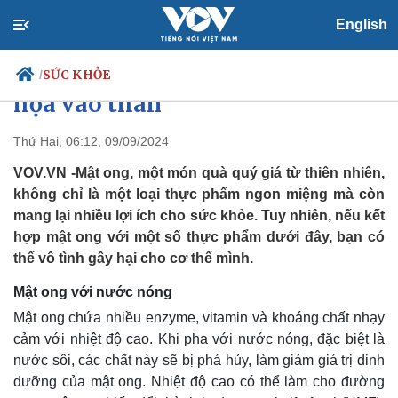
English
Mật ong “đại kỵ” những thứ này,
ăn uống cùng coi chừng “rước
SỨC KHỎE
/
họa vào thân”
Thứ Hai, 06:12, 09/09/2024
Chính trị
Xã hội
VOV.VN -Mật ong, một món quà quý giá từ thiên nhiên,
Đảng
Tin 24h
không chỉ là một loại thực phẩm ngon miệng mà còn
Tổ chức nhân sự
Dự báo thời tiết
mang lại nhiều lợi ích cho sức khỏe. Tuy nhiên, nếu kết
Quốc hội
Giáo dục
hợp mật ong với một số thực phẩm dưới đây, bạn có
Nhận diện sự thật
Dấu ấn VOV
thể vô tình gây hại cho cơ thể mình.
Việc làm
Biển đảo
Mật ong với nước nóng
Mật ong chứa nhiều enzyme, vitamin và khoáng chất nhạy
cảm với nhiệt độ cao. Khi pha với nước nóng, đặc biệt là
nước sôi, các chất này sẽ bị phá hủy, làm giảm giá trị dinh
dưỡng của mật ong. Nhiệt độ cao có thể làm cho đường