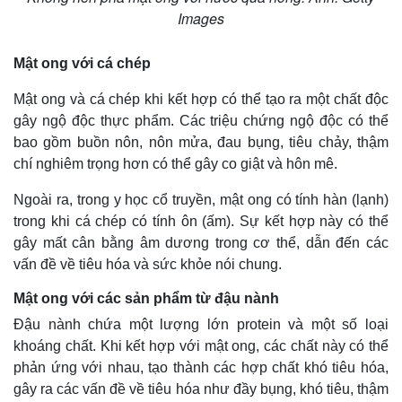
Images
Thế giới
Multimedia
Quan sát
Video
Mật ong với cá chép
Cuộc sống đó đây
Ảnh
Hồ sơ
E-Magazine
Mật ong và cá chép khi kết hợp có thể tạo ra một chất độc
Infographic
gây ngộ độc thực phẩm. Các triệu chứng ngộ độc có thể
bao gồm buồn nôn, nôn mửa, đau bụng, tiêu chảy, thậm
chí nghiêm trọng hơn có thể gây co giật và hôn mê.
Ngoài ra, trong y học cổ truyền, mật ong có tính hàn (lạnh)
trong khi cá chép có tính ôn (ấm). Sự kết hợp này có thể
gây mất cân bằng âm dương trong cơ thể, dẫn đến các
vấn đề về tiêu hóa và sức khỏe nói chung.
Mật ong với các sản phẩm từ đậu nành
Đậu nành chứa một lượng lớn protein và một số loại
khoáng chất. Khi kết hợp với mật ong, các chất này có thể
phản ứng với nhau, tạo thành các hợp chất khó tiêu hóa,
gây ra các vấn đề về tiêu hóa như đầy bụng, khó tiêu, thậm