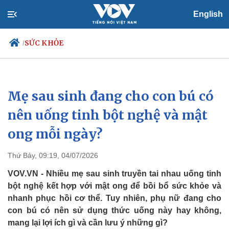
English
SỨC KHỎE
/
Mẹ sau sinh đang cho con bú có
Chính trị
Xã hội
Đảng
Tin 24h
nên uống tinh bột nghệ và mật
Tổ chức nhân sự
Dự báo thời tiết
ong mỗi ngày?
Quốc hội
Giáo dục
Nhận diện sự thật
Dấu ấn VOV
Việc làm
Thứ Bảy, 09:19, 04/07/2026
Biển đảo
VOV.VN - Nhiều mẹ sau sinh truyền tai nhau uống tinh
bột nghệ kết hợp với mật ong để bồi bổ sức khỏe và
nhanh phục hồi cơ thể. Tuy nhiên, phụ nữ đang cho
con bú có nên sử dụng thức uống này hay không,
mang lại lợi ích gì và cần lưu ý những gì?