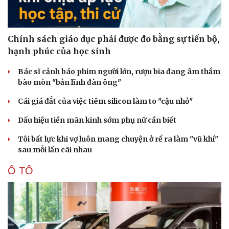
Chính sách giáo dục phải được đo bằng sự tiến bộ,
hạnh phúc của học sinh
Bác sĩ cảnh báo phim người lớn, rượu bia đang âm thầm
bào mòn "bản lĩnh đàn ông"
Cái giá đắt của việc tiêm silicon làm to "cậu nhỏ"
Dấu hiệu tiền mãn kinh sớm phụ nữ cần biết
Tôi bất lực khi vợ luôn mang chuyện ở rể ra làm "vũ khí"
sau mỗi lần cãi nhau
Ô TÔ