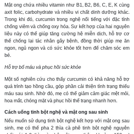
Mật ong chứa nhiều vitamin như B1, B2, B6, C, E, K cùng
axit folic, carbohydrate và nhiều vi chất dinh dưỡng khác.
Trong khi đó, curcumin trong nghệ nổi tiếng với đặc tính
chống viêm và chống oxy hóa. Sự kết hợp của hai nguyên
liệu này có thể giúp tăng cường hệ miễn dịch, hỗ trợ cơ
thể chống lại tác nhân gây bệnh, đồng thời giúp mẹ ăn
ngon, ngủ ngon và có sức khỏe tốt hơn để chăm sóc em
bé.
Hỗ trợ bổ máu và phục hồi sức khỏe
Một số nghiên cứu cho thấy curcumin có khả năng hỗ trợ
quá trình tạo hồng cầu, góp phần cải thiện tình trạng thiếu
máu sau sinh. Nhờ đó, mẹ có thể giảm cảm giác mệt mỏi,
hoa mắt, chóng mặt và phục hồi thể trạng nhanh hơn.
Cách uống tinh bột nghệ và mật ong sau sinh
Nếu muốn sử dụng tinh bột nghệ kết hợp với mật ong sau
sinh, mẹ có thể pha 2 thìa cà phê tinh bột nghệ nguyên