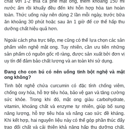
chất với 1-2 thìa cà phê mật ong, thêm khoảng 150 ml
nước ấm rồi khuấy đều đến khi hỗn hợp hòa tan hoàn
toàn. Thức uống này nên dùng 2 lần mỗi ngày, trước bữa
ăn khoảng 30 phút hoặc sau ăn 1 giờ để cơ thể hấp thu
dưỡng chất hiệu quả hơn.
Ngoài cách pha trực tiếp, mẹ cũng có thể lựa chọn các sản
phẩm viên nghệ mật ong. Tuy nhiên, cần ưu tiên những
sản phẩm có nguồn gốc rõ ràng, được sản xuất bởi đơn vị
uy tín để đảm bảo chất lượng và an toàn khi sử dụng.
Đang cho con bú có nên uống tinh bột nghệ và mật
ong không?
Tinh bột nghệ chứa curcumin có đặc tính chống viêm,
chống oxy hóa, hỗ trợ tiêu hóa, bảo vệ gan và tăng cường
sức khỏe. Trong khi đó, mật ong giàu carbohydrate,
vitamin, khoáng chất và enzyme tự nhiên, giúp bổ sung
năng lượng, hỗ trợ tiêu hóa và nâng cao sức đề kháng.
Khi kết hợp, hai nguyên liệu này có thể góp phần thúc đẩy
trao đổi chất và cải thiện khả năng hấp thu dưỡng chất.