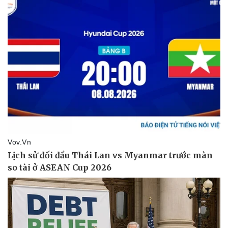
Thể thao
Ô tô - Xe máy
Bóng đá
Ô tô
Lịch thi đấu bóng đá
Xe máy
Thế giới thể thao
Tư vấn
eSports
Hậu trường