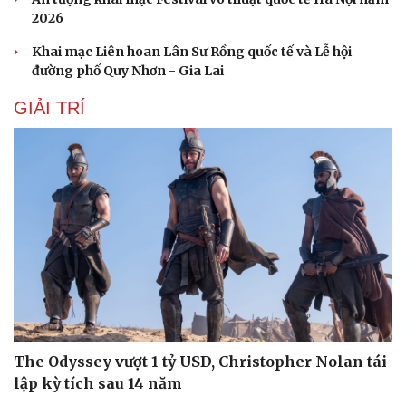
2026
Khai mạc Liên hoan Lân Sư Rồng quốc tế và Lễ hội
đường phố Quy Nhơn - Gia Lai
GIẢI TRÍ
Văn hóa
Giải trí
Sân khấu - Điện ảnh
Nghệ sĩ
Văn học
Thời trang
Âm nhạc
Sao Việt
Di sản
The Odyssey vượt 1 tỷ USD, Christopher Nolan tái
lập kỳ tích sau 14 năm