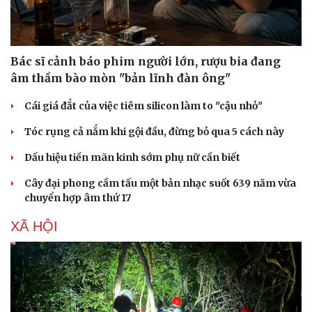
Bác sĩ cảnh báo phim người lớn, rượu bia đang
âm thầm bào mòn "bản lĩnh đàn ông"
Cái giá đắt của việc tiêm silicon làm to "cậu nhỏ"
Sức khỏe
Đời sống
Dinh dưỡng - món ngon
Nhà đẹp
Tóc rụng cả nắm khi gội đầu, đừng bỏ qua 5 cách này
Cây thuốc
Blog
Sản phụ khoa
Tình yêu - Gia đình
Dấu hiệu tiền mãn kinh sớm phụ nữ cần biết
Nhi khoa
Cây đại phong cầm tấu một bản nhạc suốt 639 năm vừa
Nam khoa
chuyển hợp âm thứ 17
Làm đẹp - giảm cân
Phòng mạch online
XÃ HỘI
Ăn sạch sống khỏe