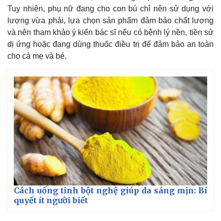
Tuy nhiên, phụ nữ đang cho con bú chỉ nên sử dụng với
lượng vừa phải, lựa chọn sản phẩm đảm bảo chất lượng
và nên tham khảo ý kiến bác sĩ nếu có bệnh lý nền, tiền sử
dị ứng hoặc đang dùng thuốc điều trị để đảm bảo an toàn
cho cả mẹ và bé.
Kinh tế
Thị trường
Bất động sản
Giá vàng
Cách uống tinh bột nghệ giúp da sáng mịn: Bí
Khởi nghiệp
Tiêu dùng
quyết ít người biết
Tỷ giá
Chứng khoán