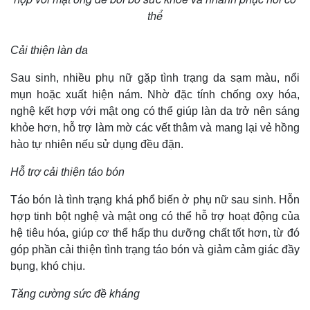
thể
Cải thiện làn da
Sau sinh, nhiều phụ nữ gặp tình trạng da sạm màu, nổi
mụn hoặc xuất hiện nám. Nhờ đặc tính chống oxy hóa,
nghệ kết hợp với mật ong có thể giúp làn da trở nên sáng
khỏe hơn, hỗ trợ làm mờ các vết thâm và mang lại vẻ hồng
hào tự nhiên nếu sử dụng đều đặn.
Hỗ trợ cải thiện táo bón
Táo bón là tình trạng khá phổ biến ở phụ nữ sau sinh. Hỗn
Thế giới
Multimedia
hợp tinh bột nghệ và mật ong có thể hỗ trợ hoạt động của
Quan sát
Video
hệ tiêu hóa, giúp cơ thể hấp thu dưỡng chất tốt hơn, từ đó
Cuộc sống đó đây
Ảnh
Hồ sơ
E-Magazine
góp phần cải thiện tình trạng táo bón và giảm cảm giác đầy
Infographic
bụng, khó chịu.
Tăng cường sức đề kháng