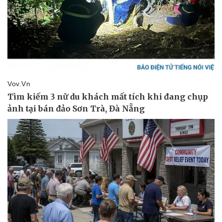
Vụ án
Vũ khí
Tin nóng
Việt Nam
Tư vấn luật
Phân tích