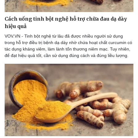
Cách uống tinh bột nghệ hỗ trợ chữa đau dạ dày
hiệu quả
Doanh nghiệp
Công nghệ
VOV.VN - Tinh bột nghệ từ lâu đã được nhiều người sử dụng
Thông tin doanh nghiệp
Sành điệu
trong hỗ trợ điều trị bệnh dạ dày nhờ chứa hoạt chất curcumin có
Doanh nghiệp 24h
Tin Công nghệ
tác dụng kháng viêm, làm lành tổn thương niêm mạc. Tuy nhiên,
Doanh nhân
Trải nghiệm
để đạt hiệu quả tốt, cần sử dụng đúng cách và đúng liều lượng.
Vì cộng đồng
Chuyển đổi số