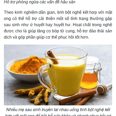
Hỗ trợ phòng ngừa các vấn đề hậu sản
Theo kinh nghiệm dân gian, tinh bột nghệ kết hợp với mật
ong có thể hỗ trợ cải thiện một số tình trạng thường gặp
sau sinh như ứ huyết hay huyết hư. Hoạt chất trong nghệ
được cho là giúp tăng co bóp tử cung, hỗ trợ đào thải sản
dịch và góp phần giúp cơ thể phục hồi tốt hơn.
Nhiều mẹ sau sinh truyền tai nhau uống tinh bột nghệ kết
hợp với mật ong để bồi bổ sức khỏe và nhanh phục hồi cơ