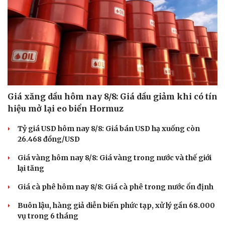
Giá xăng dầu hôm nay 8/8: Giá dầu giảm khi có tín
hiệu mở lại eo biển Hormuz
Tỷ giá USD hôm nay 8/8: Giá bán USD hạ xuống còn
26.468 đồng/USD
Giá vàng hôm nay 8/8: Giá vàng trong nước và thế giới
lại tăng
Du lịch
Podcast
Giá cà phê hôm nay 8/8: Giá cà phê trong nước ổn định
Tư vấn
Câu chuyện thời sự
Săn Tour
Đọc truyện đêm khuya
Buôn lậu, hàng giả diễn biến phức tạp, xử lý gần 68.000
check-in
Cửa sổ tình yêu
vụ trong 6 tháng
Kể chuyện cho bé