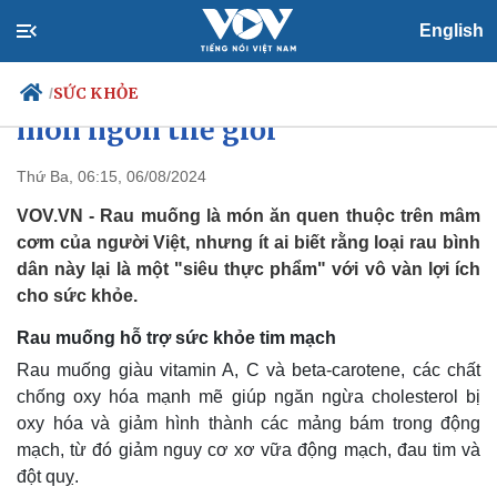
English
Ngỡ ngàng với lợi ích ít người
biết từ loại rau lọt danh sách
SỨC KHỎE
/
món ngon thế giới
Thứ Ba, 06:15, 06/08/2024
Chính trị
Xã hội
VOV.VN - Rau muống là món ăn quen thuộc trên mâm
Đảng
Tin 24h
cơm của người Việt, nhưng ít ai biết rằng loại rau bình
Tổ chức nhân sự
Dự báo thời tiết
dân này lại là một "siêu thực phẩm" với vô vàn lợi ích
Quốc hội
Giáo dục
cho sức khỏe.
Nhận diện sự thật
Dấu ấn VOV
Việc làm
Rau muống hỗ trợ sức khỏe tim mạch
Biển đảo
Rau muống giàu vitamin A, C và beta-carotene, các chất
chống oxy hóa mạnh mẽ giúp ngăn ngừa cholesterol bị
oxy hóa và giảm hình thành các mảng bám trong động
mạch, từ đó giảm nguy cơ xơ vữa động mạch, đau tim và
đột quỵ.