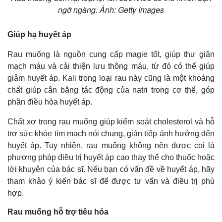
ngỡ ngàng. Ảnh: Getty Images
Giúp hạ huyết áp
Rau muống là nguồn cung cấp magie tốt, giúp thư giãn
Thế giới
Multimedia
mạch máu và cải thiện lưu thông máu, từ đó có thể giúp
Quan sát
Video
giảm huyết áp. Kali trong loại rau này cũng là một khoáng
Cuộc sống đó đây
Ảnh
chất giúp cân bằng tác động của natri trong cơ thể, góp
Hồ sơ
E-Magazine
phần điều hòa huyết áp.
Infographic
Chất xơ trong rau muống giúp kiểm soát cholesterol và hỗ
trợ sức khỏe tim mạch nói chung, gián tiếp ảnh hưởng đến
huyết áp. Tuy nhiên, rau muống không nên được coi là
phương pháp điều trị huyết áp cao thay thế cho thuốc hoặc
lời khuyên của bác sĩ. Nếu bạn có vấn đề về huyết áp, hãy
tham khảo ý kiến bác sĩ để được tư vấn và điều trị phù
hợp.
Rau muống hỗ trợ tiêu hóa