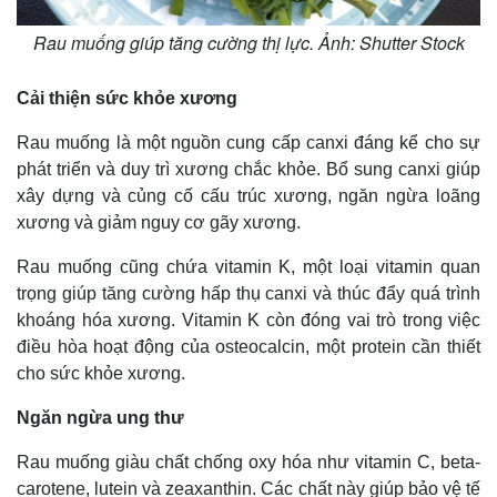
Rau muống giúp tăng cường thị lực. Ảnh: Shutter Stock
Cải thiện sức khỏe xương
Rau muống là một nguồn cung cấp canxi đáng kể cho sự
phát triển và duy trì xương chắc khỏe. Bổ sung canxi giúp
xây dựng và củng cố cấu trúc xương, ngăn ngừa loãng
xương và giảm nguy cơ gãy xương.
Rau muống cũng chứa vitamin K, một loại vitamin quan
trọng giúp tăng cường hấp thụ canxi và thúc đẩy quá trình
khoáng hóa xương. Vitamin K còn đóng vai trò trong việc
điều hòa hoạt động của osteocalcin, một protein cần thiết
cho sức khỏe xương.
Ngăn ngừa ung thư
Pháp luật
Quân sự - Quốc phòng
Vụ án
Vũ khí
Rau muống giàu chất chống oxy hóa như vitamin C, beta-
Tin nóng
Việt Nam
carotene, lutein và zeaxanthin. Các chất này giúp bảo vệ tế