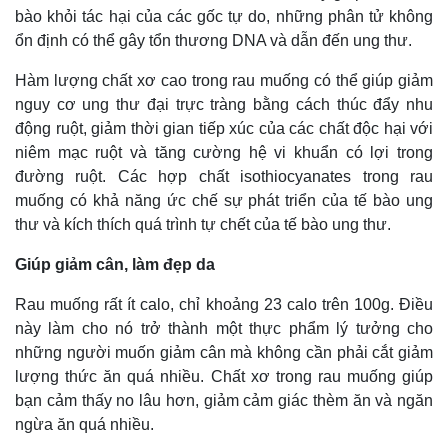
Tư vấn luật
Phân tích
bào khỏi tác hại của các gốc tự do, những phân tử không
ổn định có thể gây tổn thương DNA và dẫn đến ung thư.
Hàm lượng chất xơ cao trong rau muống có thể giúp giảm
nguy cơ ung thư đại trực tràng bằng cách thúc đẩy nhu
động ruột, giảm thời gian tiếp xúc của các chất độc hại với
niêm mạc ruột và tăng cường hệ vi khuẩn có lợi trong
đường ruột. Các hợp chất isothiocyanates trong rau
muống có khả năng ức chế sự phát triển của tế bào ung
thư và kích thích quá trình tự chết của tế bào ung thư.
Giúp giảm cân, làm đẹp da
Rau muống rất ít calo, chỉ khoảng 23 calo trên 100g. Điều
này làm cho nó trở thành một thực phẩm lý tưởng cho
những người muốn giảm cân mà không cần phải cắt giảm
lượng thức ăn quá nhiều. Chất xơ trong rau muống giúp
bạn cảm thấy no lâu hơn, giảm cảm giác thèm ăn và ngăn
ngừa ăn quá nhiều.