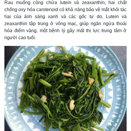
Rau muống cũng chứa lutein và zeaxanthin, hai chất
Kinh tế
Thị trường
chống oxy hóa carotenoid có khả năng bảo vệ mắt khỏi tác
Bất động sản
Giá vàng
hại của ánh sáng xanh và các gốc tự do. Lutein và
Khởi nghiệp
Tiêu dùng
zeaxanthin tập trung ở võng mạc, giúp ngăn ngừa thoái
Tỷ giá
hóa điểm vàng, một bệnh lý gây mất thị lực trung tâm ở
Chứng khoán
người cao tuổi.
Giá cà phê