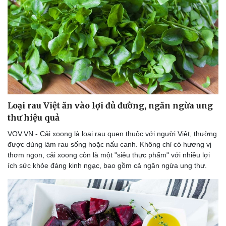
check-in
Cửa sổ tình yêu
Kể chuyện cho bé
Hạt giống tâm hồn
Loại rau Việt ăn vào lợi đủ đường, ngăn ngừa ung
thư hiệu quả
VOV.VN - Cải xoong là loại rau quen thuộc với người Việt, thường
được dùng làm rau sống hoặc nấu canh. Không chỉ có hương vị
thơm ngon, cải xoong còn là một "siêu thực phẩm" với nhiều lợi
ích sức khỏe đáng kinh ngạc, bao gồm cả ngăn ngừa ung thư.