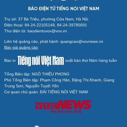
BÁO ĐIỆN TỬ TIẾNG NÓI VIỆT NAM
Trụ sở: 37 Bà Triệu, phường Cửa Nam, Hà Nội
Điện thoại: 84-24-22105148, 84-24-39785691
Thư điện tử: baodientuvov@vov.vn
Liên hệ quảng cáo, phát hành: quangcao@vovnews.vn
Báo giá quảng cáo
Báo in
xuất bản thứ Năm hàng tuần
Tổng Biên tập: NGÔ THIỆU PHONG
Phó Tổng Biên tập: Phạm Công Hân, Đặng Thị Khanh, Giang
Trung Sơn, Nguyễn Tuyết Yến
Cơ quan chủ quản: ĐÀI TIẾNG NÓI VIỆT NAM