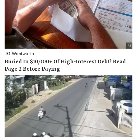
Sức khỏe
Đời sống
Dinh dưỡng - món ngon
Nhà đẹp
Cây thuốc
Blog
Sản phụ khoa
Tình yêu - Gia đình
Nhi khoa
Nam khoa
Làm đẹp - giảm cân
Phòng mạch online
Ăn sạch sống khỏe