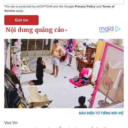
This site is protected by reCAPTCHA and the Google
Privacy Policy
and
Terms of
Service
apply.
Gửi tin