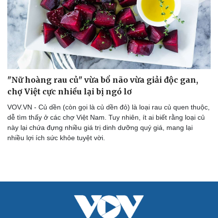
"Nữ hoàng rau củ" vừa bổ não vừa giải độc gan,
chợ Việt cực nhiều lại bị ngó lơ
VOV.VN - Củ dền (còn gọi là củ dền đỏ) là loại rau củ quen thuộc,
dễ tìm thấy ở các chợ Việt Nam. Tuy nhiên, ít ai biết rằng loại củ
này lại chứa đựng nhiều giá trị dinh dưỡng quý giá, mang lại
nhiều lợi ích sức khỏe tuyệt vời.
Cải chính