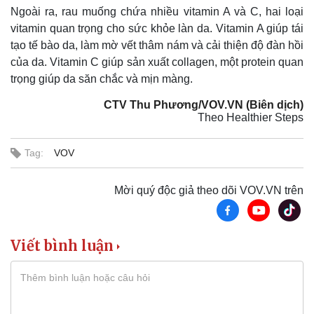
Ngoài ra, rau muống chứa nhiều vitamin A và C, hai loại
vitamin quan trọng cho sức khỏe làn da. Vitamin A giúp tái
tạo tế bào da, làm mờ vết thâm nám và cải thiện độ đàn hồi
của da. Vitamin C giúp sản xuất collagen, một protein quan
trọng giúp da săn chắc và mịn màng.
CTV Thu Phương/VOV.VN (Biên dịch)
Theo Healthier Steps
Tag:
VOV
Thể thao
Ô tô - Xe máy
Mời quý độc giả theo dõi VOV.VN trên
Bóng đá
Ô tô
Lịch thi đấu bóng đá
Xe máy
Thế giới thể thao
Tư vấn
Viết bình luận
eSports
Hậu trường