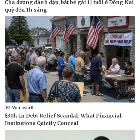
Doanh nghiệp
Công nghệ
Thông tin doanh nghiệp
Sành điệu
Doanh nghiệp 24h
Tin Công nghệ
Doanh nhân
Trải nghiệm
Vì cộng đồng
Chuyển đổi số