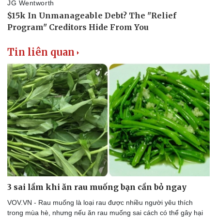
Văn hóa
Giải trí
Sân khấu - Điện ảnh
Nghệ sĩ
Văn học
Thời trang
Tin liên quan
Âm nhạc
Sao Việt
Di sản
3 sai lầm khi ăn rau muống bạn cần bỏ ngay
VOV.VN - Rau muống là loại rau được nhiều người yêu thích
trong mùa hè, nhưng nếu ăn rau muống sai cách có thể gây hại