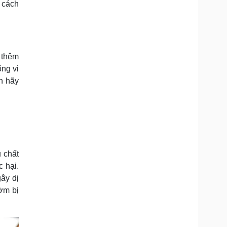
 cách
 thêm
ống vi
n hãy
u chất
 hại.
gây dị
ờm bị