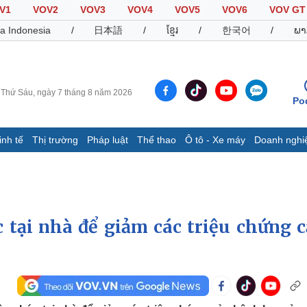
V1
VOV2
VOV3
VOV4
VOV5
VOV6
VOV GT
a Indonesia
/
日本語
/
ខ្មែរ
/
한국어
/
ພາ
Thứ Sáu, ngày 7 tháng 8 năm 2026
Po
inh tế
Thị trường
Pháp luật
Thể thao
Ô tô - Xe máy
Doanh nghi
Thế giới
Multimedia
K
Quan sát
Video
B
Cuộc sống đó đây
Ảnh
K
Hồ sơ
E-Magazine
tại nhà để giảm các triệu chứng 
Infographic
Thể thao
Ô tô - Xe máy
D
Bóng đá
Ô tô
T