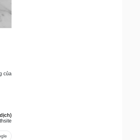
g của
dịch)
hsite
gle