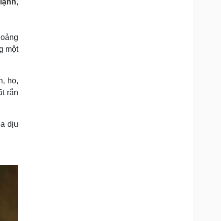
lạnh,
Doanh nghiệp 24h
Tin Công nghệ
Doanh nhân
Trải nghiệm
ì cộng đồng
Chuyển đổi số
hoảng
ng một
u lịch
Podcast
Tư vấn
Câu chuyện thời sự
Săn Tour
Đọc truyện đêm khuya
, ho,
heck-in
Cửa sổ tình yêu
ất rắn
Kể chuyện cho bé
Hạt giống tâm hồn
a dịu