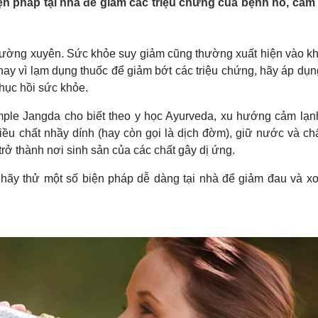
ện pháp tại nhà để giảm các triệu chứng của bệnh ho, cảm 
Lịch thi đấu bóng đá
Xe máy
Thế giới thể thao
Tư vấn
eSports
V
Hậu trường
thường xuyên. Sức khỏe suy giảm cũng thường xuất hiện vào k
thay vì lạm dụng thuốc để giảm bớt các triệu chứng, hãy áp dụ
Văn hóa
Giải trí
D
phục hồi sức khỏe.
Sân khấu - Điện ảnh
Nghệ sĩ
Văn học
Thời trang
mple Jangda cho biết theo y học Ayurveda, xu hướng cảm lạnh
Âm nhạc
Sao Việt
c
iều chất nhầy dính (hay còn gọi là dịch đờm), giữ nước và ch
Di sản
rở thành nơi sinh sản của các chất gây dị ứng.
ĩ, hãy thử một số biện pháp dễ dàng tại nhà để giảm đau và xo