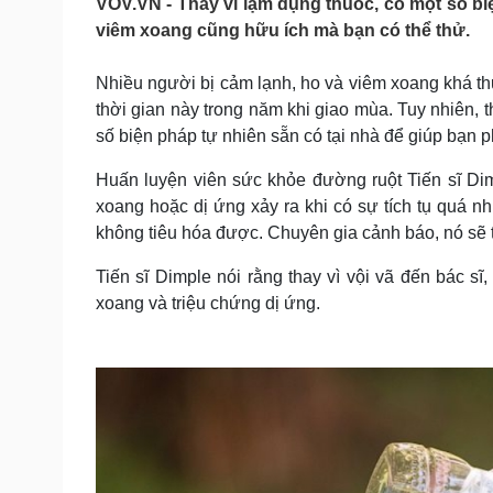
VOV.VN - Thay vì lạm dụng thuốc, có một số bi
Tin nóng
Việt Nam
viêm xoang cũng hữu ích mà bạn có thể thử.
Tư vấn luật
Phân tích
Nhiều người bị cảm lạnh, ho và viêm xoang khá 
thời gian này trong năm khi giao mùa. Tuy nhiên, 
Sức khỏe
Đời sống
số biện pháp tự nhiên sẵn có tại nhà để giúp bạn 
Dinh dưỡng - món ngon
Nhà đẹp
Cây thuốc
Blog
Huấn luyện viên sức khỏe đường ruột Tiến sĩ Di
Sản phụ khoa
Tình yêu - Gia đình
xoang hoặc dị ứng xảy ra khi có sự tích tụ quá nh
Nhi khoa
không tiêu hóa được. Chuyên gia cảnh báo, nó sẽ t
Nam khoa
Làm đẹp - giảm cân
Tiến sĩ Dimple nói rằng thay vì vội vã đến bác s
Phòng mạch online
xoang và triệu chứng dị ứng.
Ăn sạch sống khỏe
Cải chính