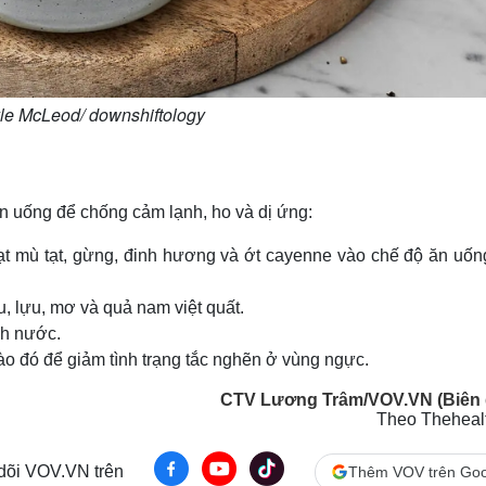
le McLeod/ downshiftology
n uống để chống cảm lạnh, ho và dị ứng:
hạt mù tạt, gừng, đinh hương và ớt cayenne vào chế độ ăn uốn
u, lựu, mơ và quả nam việt quất.
ch nước.
ào đó để giảm tình trạng tắc nghẽn ở vùng ngực.
CTV Lương Trâm/VOV.VN (Biên 
Theo Thehealt
 dõi VOV.VN trên
Thêm VOV trên Goo