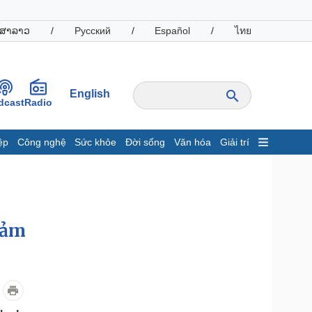
ສາລາວ
/
Русский
/
Español
/
ไทย
English
dcast
Radio
ệp
Công nghệ
Sức khỏe
Đời sống
Văn hóa
Giải trí
inh tế
Thị trường
ất động sản
Giá vàng
hởi nghiệp
Tiêu dùng
Tỷ giá
cảm
Chứng khoán
Giá cà phê
oanh nghiệp
Công nghệ
hông tin doanh nghiệp
Sành điệu