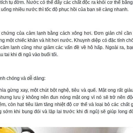
ch tụ đờm. Nước có thể đẩy các chất độc ra khỏi cơ thể bằng
 uống nhiều nước thì tốc độ phục hồi của bạn sẽ càng nhanh.
u chứng của cảm lạnh bằng cách xông hơi. Đơn giản chỉ cần
g một chiếc khăn và hít hơi nước. Khuynh diệp có đặc tính ch
 cảm lạnh cũng như giảm các vấn đề về hô hấp. Ngoài ra, bạ
 tai khi đi ngủ vào buổi tối.
anh chóng và dễ dàng:
ìa gừng xay, một chút bột nghệ, tiêu và quế. Mật ong rất già
nhưng lưu ý không nên đun nóng mật ong vì nó sẽ trở nên độc
, còn hạt tiêu làm tăng nhiệt độ cơ thể và loại bỏ các chất 
 sớm khi bụng đói và lặp lại trước khi đi ngủ) sẽ giúp long đ