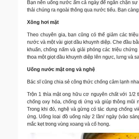
Bạn nên uống nước ấm cả ngày để ngăn chặn sự tí
thải chúng ra ngoài thông qua nước tiểu. Bạn càng
Xông hơi mặt
Theo chuyên gia, bạn cũng có thể giảm các triệ
nước và một vài giọt dầu khuynh diệp. Che đầu bằn
khuẩn, chống nấm và giải phóng các triệu chứng
thoa một giọt dầu khuynh diệp lên ngực, lưng và sau
Uống nước mật ong và nghệ
Bác sĩ cũng chia sẻ công thức chống cảm lạnh nh
Trộn 1 thìa mật ong hữu cơ nguyên chất với 1/2 th
chống oxy hóa, chống dị ứng và giúp thông mũi 
Trong khi đó, nghệ và gừng có tác dụng chống viêm
ứng. Uống loại đồ uống này 2 lần/ ngày (vào sáng
mắc kẹt trong vùng xoang và cổ họng.