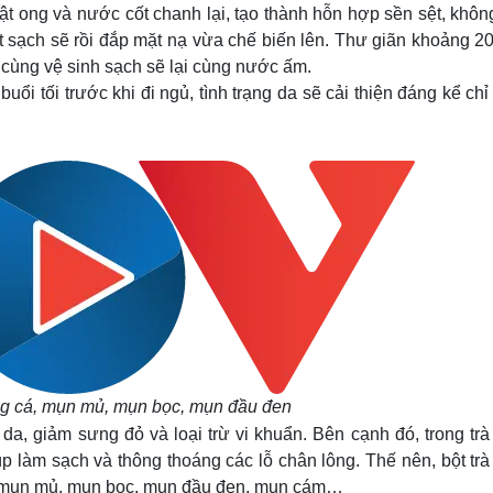
mật ong và nước cốt chanh lại, tạo thành hỗn hợp sền sệt, khô
 sạch sẽ rồi đắp mặt nạ vừa chế biến lên. Thư giãn khoảng 20
 cùng vệ sinh sạch sẽ lại cùng nước ấm.
ổi tối trước khi đi ngủ, tình trạng da sẽ cải thiện đáng kể chỉ
ng cá, mụn mủ, mụn bọc, mụn đầu đen
se da, giảm sưng đỏ và loại trừ vi khuẩn. Bên cạnh đó, trong tr
 làm sạch và thông thoáng các lỗ chân lông. Thế nên, bột trà
cá, mụn mủ, mụn bọc, mụn đầu đen, mụn cám…