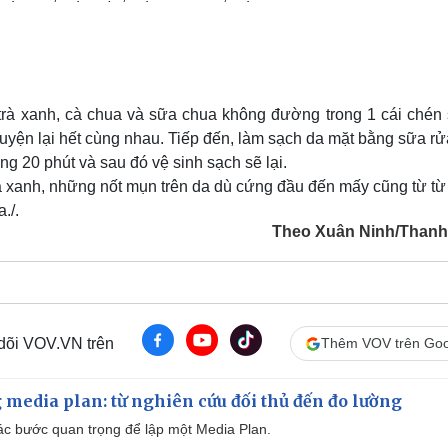
 trà xanh, cà chua và sữa chua không đường trong 1 cái chén 
uyện lại hết cùng nhau. Tiếp đến, làm sạch da mặt bằng sữa r
ng 20 phút và sau đó vệ sinh sạch sẽ lại.
rà xanh, những nốt mụn trên da dù cứng đầu đến mấy cũng từ t
./.
Theo Xuân Ninh/Thanh
 dõi VOV.VN trên
Thêm VOV trên Goo
 media plan: từ nghiên cứu đối thủ đến đo lường
 các bước quan trọng để lập một Media Plan.