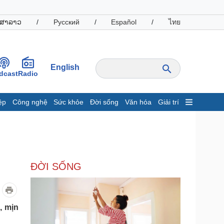
ສາລາວ
/
Русский
/
Español
/
ไทย
English
dcast
Radio
ệp
Công nghệ
Sức khỏe
Đời sống
Văn hóa
Giải trí
inh tế
Thị trường
ất động sản
Giá vàng
hởi nghiệp
Tiêu dùng
Tỷ giá
ĐỜI SỐNG
Chứng khoán
Giá cà phê
oanh nghiệp
Công nghệ
, mịn
hông tin doanh nghiệp
Sành điệu