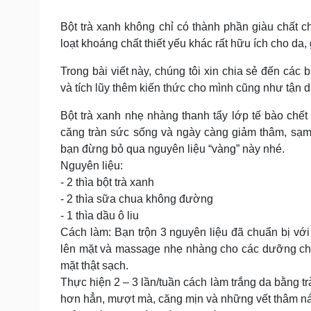
Tin nóng
Việt Nam
Tư vấn luật
Phân tích
Bột trà xanh không chỉ có thành phần giàu chất 
loạt khoáng chất thiết yếu khác rất hữu ích cho da
Trong bài viết này, chúng tôi xin chia sẻ đến các
Sức khỏe
Đời sống
và tích lũy thêm kiến thức cho mình cũng như tận dụ
Dinh dưỡng - món ngon
Nhà đẹp
Cây thuốc
Blog
Bột trà xanh nhẹ nhàng thanh tẩy lớp tế bào chết 
Sản phụ khoa
Tình yêu - Gia đình
căng tràn sức sống và ngày càng giảm thâm, sạm
Nhi khoa
bạn đừng bỏ qua nguyên liệu “vàng” này nhé.
Nam khoa
Nguyên liệu:
Làm đẹp - giảm cân
Phòng mạch online
- 2 thìa bột trà xanh
Ăn sạch sống khỏe
- 2 thìa sữa chua không đường
- 1 thìa dầu ô liu
Cải chính
Cách làm: Bạn trộn 3 nguyên liệu đã chuẩn bị vớ
lên mặt và massage nhẹ nhàng cho các dưỡng chất
mặt thật sạch.
Thực hiện 2 – 3 lần/tuần cách làm trắng da bằng tr
hơn hẳn, mượt mà, căng mịn và những vết thâm ná