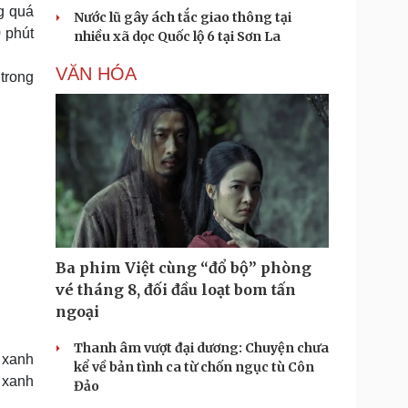
ng quá
Nước lũ gây ách tắc giao thông tại
 phút
nhiều xã dọc Quốc lộ 6 tại Sơn La
VĂN HÓA
 trong
Ba phim Việt cùng “đổ bộ” phòng
vé tháng 8, đối đầu loạt bom tấn
ngoại
Thanh âm vượt đại dương: Chuyện chưa
à xanh
kể về bản tình ca từ chốn ngục tù Côn
 xanh
Đảo