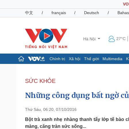
VO
中文
/
français
/
Deutsch
/
Bahas
27°C
Hà Nội
Chính trị
Xã hội
Thế giới
Multimedia
K
Chính trị
Xã hội
Đảng
Tin 24h
SỨC KHỎE
Tổ chức nhân sự
Dự báo thời tiết
Quốc hội
Giáo dục
Những công dụng bất ngờ củ
Nhận diện sự thật
Dấu ấn VOV
Việc làm
Biển đảo
Thứ Sáu, 06:20, 07/10/2016
Pháp luật
Quân sự - Quốc phòng
Bột trà xanh nhẹ nhàng thanh tẩy lớp tế bào ch
màng, căng tràn sức sống...
Vụ án
Vũ khí