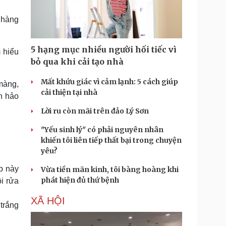
Doanh nghiệp 24h
Tin Công nghệ
Doanh nhân
Trải nghiệm
 hàng
ì cộng đồng
Chuyển đổi số
5 hạng mục nhiều người hối tiếc vì
m hiểu
u lịch
Podcast
bỏ qua khi cải tạo nhà
Tư vấn
Câu chuyện thời sự
Săn Tour
Đọc truyện đêm khuya
Mất khứu giác vì cảm lạnh: 5 cách giúp
 màng,
heck-in
Cửa sổ tình yêu
cải thiện tại nhà
n hảo
Kể chuyện cho bé
Lời ru còn mãi trên đảo Lý Sơn
Hạt giống tâm hồn
"Yếu sinh lý" có phải nguyên nhân
khiến tôi liên tiếp thất bại trong chuyện
yêu?
p này
Vừa tiền mãn kinh, tôi bàng hoàng khi
phát hiện đủ thứ bệnh
i rửa
XÃ HỘI
 trắng