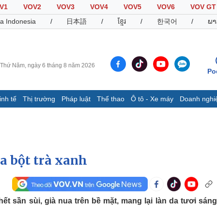
V1
VOV2
VOV3
VOV4
VOV5
VOV6
VOV GT
a Indonesia
/
日本語
/
ខ្មែរ
/
한국어
/
ພາ
Thứ Năm, ngày 6 tháng 8 năm 2026
Po
inh tế
Thị trường
Pháp luật
Thể thao
Ô tô - Xe máy
Doanh nghi
Thế giới
Multimedia
K
Quan sát
Video
B
Cuộc sống đó đây
Ảnh
K
Hồ sơ
E-Magazine
a bột trà xanh
Infographic
Thể thao
Ô tô - Xe máy
D
ết sần sùi, già nua trên bề mặt, mang lại làn da tươi sáng
Bóng đá
Ô tô
T