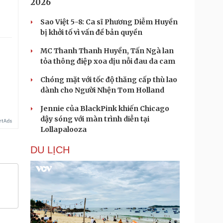
2026
Sao Việt 5-8: Ca sĩ Phương Diễm Huyền
bị khởi tố vì vấn đề bản quyền
MC Thanh Thanh Huyền, Tấn Ngà lan
tỏa thông điệp xoa dịu nỗi đau da cam
Chóng mặt với tốc độ thăng cấp thù lao
dành cho Người Nhện Tom Holland
Jennie của BlackPink khiến Chicago
dậy sóng với màn trình diễn tại
Lollapalooza
DU LỊCH