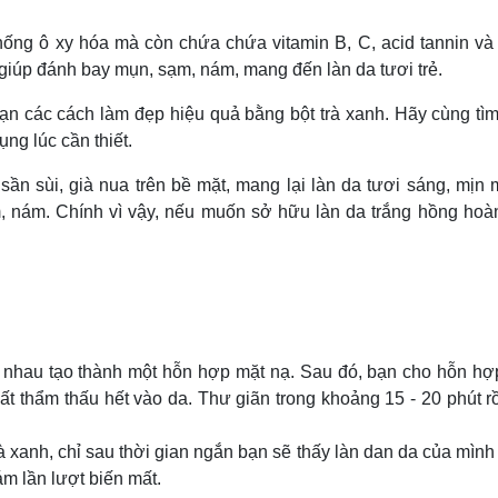
Lịch thi đấu bóng đá
Xe máy
Thế giới thể thao
Tư vấn
chống ô xy hóa mà còn chứa chứa vitamin B, C, acid tannin và
eSports
V
, giúp đánh bay mụn, sạm, nám, mang đến làn da tươi trẻ.
Hậu trường
 bạn các cách làm đẹp hiệu quả bằng bột trà xanh. Hãy cùng tì
Văn hóa
Giải trí
D
ng lúc cần thiết.
Sân khấu - Điện ảnh
Nghệ sĩ
Văn học
Thời trang
sần sùi, già nua trên bề mặt, mang lại làn da tươi sáng, mịn
Âm nhạc
Sao Việt
c
, nám. Chính vì vậy, nếu muốn sở hữu làn da trắng hồng hoà
Di sản
i nhau tạo thành một hỗn hợp mặt nạ. Sau đó, bạn cho hỗn hợ
 thẩm thấu hết vào da. Thư giãn trong khoảng 15 - 20 phút rồ
à xanh, chỉ sau thời gian ngắn bạn sẽ thấy làn dan da của mình
m lần lượt biến mất.