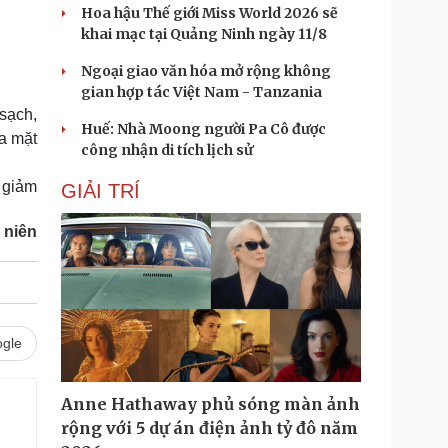
Hoa hậu Thế giới Miss World 2026 sẽ
khai mạc tại Quảng Ninh ngày 11/8
Ngoại giao văn hóa mở rộng không
gian hợp tác Việt Nam - Tanzania
sạch,
Huế: Nhà Moong người Pa Cô được
ửa mặt
công nhận di tích lịch sử
ừ giảm
GIẢI TRÍ
 niên
gle
Anne Hathaway phủ sóng màn ảnh
rộng với 5 dự án điện ảnh tỷ đô năm