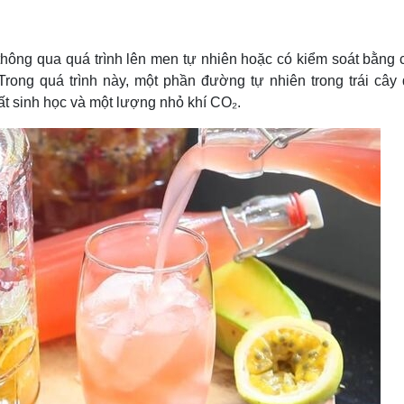
Lịch thi đấu bóng đá
Xe máy
Thế giới thể thao
Tư vấn
eSports
V
hông qua quá trình lên men tự nhiên hoặc có kiểm soát bằng c
Hậu trường
 Trong quá trình này, một phần đường tự nhiên trong trái cây
Văn hóa
Giải trí
D
ất sinh học và một lượng nhỏ khí CO₂.
Sân khấu - Điện ảnh
Nghệ sĩ
Văn học
Thời trang
Âm nhạc
Sao Việt
c
Di sản