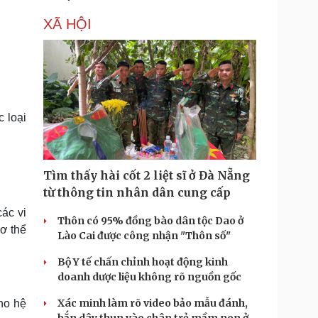
XÃ HỘI
 loại
Tìm thấy hài cốt 2 liệt sĩ ở Đà Nẵng
từ thông tin nhân dân cung cấp
ác vi
Thôn có 95% đồng bào dân tộc Dao ở
cơ thể
Lào Cai được công nhận "Thôn số"
Bộ Y tế chấn chỉnh hoạt động kinh
doanh dược liệu không rõ nguồn gốc
Xác minh làm rõ video bảo mẫu đánh,
ho hệ