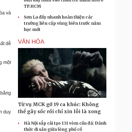
bắn dây thun vào chân trẻ mầm non ở
TP.HCM
hóa và
Sơn La đẩy nhanh hoàn thiện các
trường liên cấp vùng biên trước năm
học mới
VĂN HÓA
hất dễ
g một
n bằng
Từ vụ MCK gỡ 19 ca khúc: Không
thể gây sốc rồi chỉ xin lỗi là xong
n duy
Hà Nội sắp cải tạo 131 vòm cầu đá: Đánh
thức di sản giữa lòng phố cổ