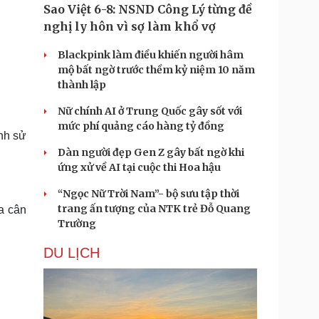
Sao Việt 6-8: NSND Công Lý từng đề
nghị ly hôn vì sợ làm khổ vợ
Blackpink làm điều khiến người hâm
mộ bất ngờ trước thềm kỷ niệm 10 năm
thành lập
Nữ chính AI ở Trung Quốc gây sốt với
mức phí quảng cáo hàng tỷ đồng
ình sử
Dàn người đẹp Gen Z gây bất ngờ khi
ứng xử về AI tại cuộc thi Hoa hậu
“Ngọc Nữ Trời Nam”- bộ sưu tập thời
trang ấn tượng của NTK trẻ Đỗ Quang
a cân
Trường
DU LỊCH