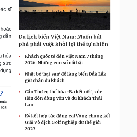
ác sĩ
 hoặc
g dẫn
Du lịch biển Việt Nam: Muốn bứt
phá phải vượt khỏi lợi thế tự nhiên
êu hóa
Khách quốc tế đến Việt Nam 7 tháng
2026: Những con số nổi bật
ng sức
 dụng
Nhặt bỏ 'hạt sạn' để làng biển Đắk Lắk
giữ chân du khách
Cần Thơ cụ thể hóa “Ba kết nối”, xúc
g?
tiến đón dòng vốn và du khách Thái
g mùa
Lan
 loại
Ký kết hợp tác đăng cai Vòng chung kết
Giải Vô địch Golf nghiệp dư thế giới
2027