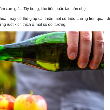
m cảm giác đầy bụng, khó tiêu hoặc táo bón nhẹ.
huẩn này có thể giúp cải thiện một số triệu chứng liên quan đ
ứng ruột kích thích ở một số đối tượng.