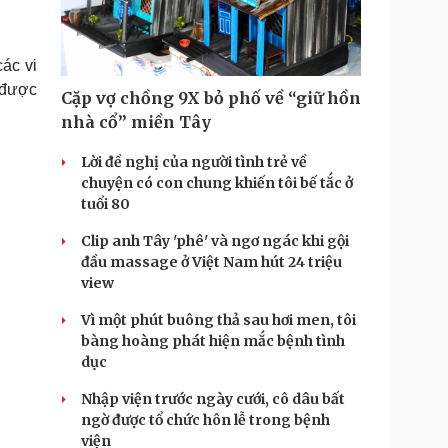
Doanh nghiệp 24h
Tin Công nghệ
Doanh nhân
Trải nghiệm
ì cộng đồng
Chuyển đổi số
ác vi
 được
Cặp vợ chồng 9X bỏ phố về “giữ hồn
u lịch
Podcast
nhà cổ” miền Tây
Tư vấn
Câu chuyện thời sự
Săn Tour
Đọc truyện đêm khuya
Lời đề nghị của người tình trẻ về
heck-in
Cửa sổ tình yêu
chuyện có con chung khiến tôi bế tắc ở
Kể chuyện cho bé
tuổi 80
Hạt giống tâm hồn
Clip anh Tây 'phê' và ngơ ngác khi gội
đầu massage ở Việt Nam hút 24 triệu
view
Vì một phút buông thả sau hơi men, tôi
bàng hoàng phát hiện mắc bệnh tình
dục
Nhập viện trước ngày cưới, cô dâu bất
ngờ được tổ chức hôn lễ trong bệnh
viện