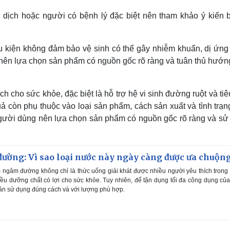
 dịch hoặc người có bệnh lý đặc biệt nên tham khảo ý kiến b
ều kiện không đảm bảo vệ sinh có thể gây nhiễm khuẩn, dị ứng
 nên lựa chọn sản phẩm có nguồn gốc rõ ràng và tuân thủ hướn
h cho sức khỏe, đặc biệt là hỗ trợ hệ vi sinh đường ruột và ti
quả còn phụ thuộc vào loại sản phẩm, cách sản xuất và tình trạ
 người dùng nên lựa chọn sản phẩm có nguồn gốc rõ ràng và sử
ường: Vì sao loại nước này ngày càng được ưa chuộn
ngâm đường không chỉ là thức uống giải khát được nhiều người yêu thích tron
u dưỡng chất có lợi cho sức khỏe. Tuy nhiên, để tận dụng tối đa công dụng của
ần sử dụng đúng cách và với lượng phù hợp.