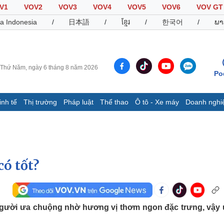
V1
VOV2
VOV3
VOV4
VOV5
VOV6
VOV GT
a Indonesia
/
日本語
/
ខ្មែរ
/
한국어
/
ພາ
Thứ Năm, ngày 6 tháng 8 năm 2026
Po
inh tế
Thị trường
Pháp luật
Thể thao
Ô tô - Xe máy
Doanh nghi
Thế giới
Multimedia
K
Quan sát
Video
B
Cuộc sống đó đây
Ảnh
K
Hồ sơ
E-Magazine
ó tốt?
Infographic
Thể thao
Ô tô - Xe máy
D
gười ưa chuộng nhờ hương vị thơm ngon đặc trưng, vậy
Bóng đá
Ô tô
T