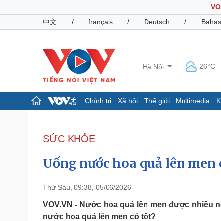
VO
中文
/
français
/
Deutsch
/
Bahas
26°C
Hà Nội
Chính trị
Xã hội
Thế giới
Multimedia
K
Chính trị
Xã hội
Đảng
Tin 24h
SỨC KHỎE
Tổ chức nhân sự
Dự báo thời tiết
Quốc hội
Giáo dục
Uống nước hoa quả lên men c
Nhận diện sự thật
Dấu ấn VOV
Việc làm
Biển đảo
Thứ Sáu, 09:38, 05/06/2026
Pháp luật
Quân sự - Quốc phòng
VOV.VN - Nước hoa quả lên men được nhiều n
nước hoa quả lên men có tốt?
Vụ án
Vũ khí