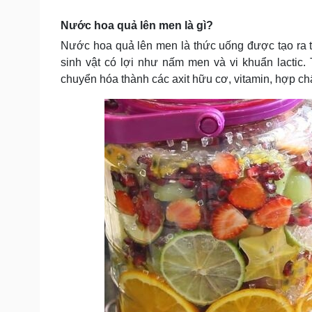
Tin nóng
Việt Nam
Tư vấn luật
Phân tích
Nước hoa quả lên men là gì?
Nước hoa quả lên men là thức uống được tạo ra t
sinh vật có lợi như nấm men và vi khuẩn lactic.
Sức khỏe
Đời sống
chuyển hóa thành các axit hữu cơ, vitamin, hợp ch
Dinh dưỡng - món ngon
Nhà đẹp
Cây thuốc
Blog
Sản phụ khoa
Tình yêu - Gia đình
Nhi khoa
Nam khoa
Làm đẹp - giảm cân
Phòng mạch online
Ăn sạch sống khỏe
Cải chính