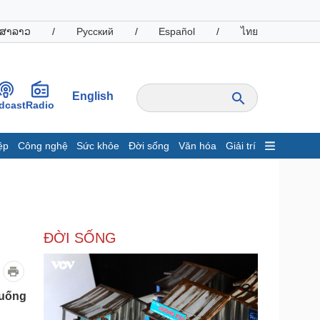
ສາລາວ
/
Русский
/
Español
/
ไทย
English
dcast
Radio
ệp
Công nghệ
Sức khỏe
Đời sống
Văn hóa
Giải trí
inh tế
Thị trường
ất động sản
Giá vàng
hởi nghiệp
Tiêu dùng
Tỷ giá
ĐỜI SỐNG
Chứng khoán
Giá cà phê
oanh nghiệp
Công nghệ
 uống
hông tin doanh nghiệp
Sành điệu