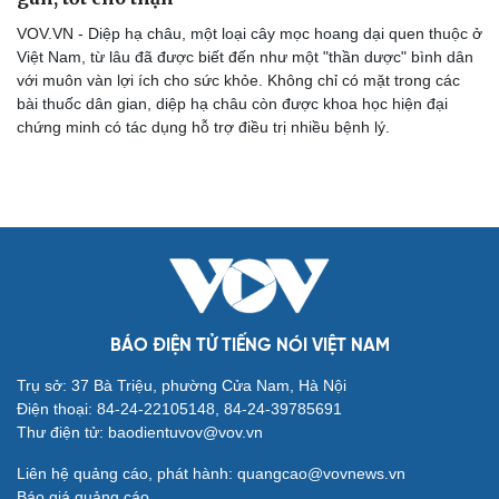
VOV.VN - Diệp hạ châu, một loại cây mọc hoang dại quen thuộc ở
Việt Nam, từ lâu đã được biết đến như một "thần dược" bình dân
với muôn vàn lợi ích cho sức khỏe. Không chỉ có mặt trong các
bài thuốc dân gian, diệp hạ châu còn được khoa học hiện đại
chứng minh có tác dụng hỗ trợ điều trị nhiều bệnh lý.
Cải chính
BÁO ĐIỆN TỬ TIẾNG NÓI VIỆT NAM
Trụ sở: 37 Bà Triệu, phường Cửa Nam, Hà Nội
Điện thoại: 84-24-22105148, 84-24-39785691
Thư điện tử: baodientuvov@vov.vn
Liên hệ quảng cáo, phát hành: quangcao@vovnews.vn
Báo giá quảng cáo