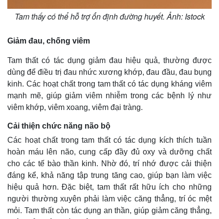
Tam thấy có thể hỗ trợ ổn định đường huyết. Ảnh: Istock
Giảm đau, chống viêm
Tam thất có tác dụng giảm đau hiệu quả, thường được
dùng để điều trị đau nhức xương khớp, đau đầu, đau bụng
kinh. Các hoạt chất trong tam thất có tác dụng kháng viêm
mạnh mẽ, giúp giảm viêm nhiễm trong các bệnh lý như
Pháp luật
Quân sự - Quốc phòng
viêm khớp, viêm xoang, viêm đại tràng.
Vụ án
Vũ khí
Tin nóng
Việt Nam
Cải thiện chức năng não bộ
Tư vấn luật
Phân tích
Các hoạt chất trong tam thất có tác dụng kích thích tuần
hoàn máu lên não, cung cấp đầy đủ oxy và dưỡng chất
cho các tế bào thần kinh. Nhờ đó, trí nhớ được cải thiện
đáng kể, khả năng tập trung tăng cao, giúp bạn làm việc
hiệu quả hơn. Đặc biệt, tam thất rất hữu ích cho những
người thường xuyên phải làm việc căng thẳng, trí óc mệt
mỏi. Tam thất còn tác dụng an thần, giúp giảm căng thẳng,