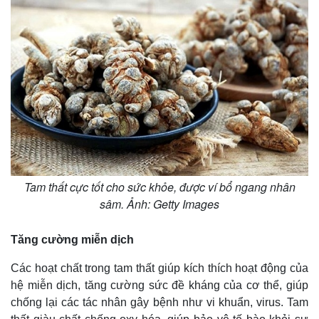
Thế giới
Multimedia
Quan sát
Video
Cuộc sống đó đây
Ảnh
Hồ sơ
E-Magazine
Infographic
Tam thất cực tốt cho sức khỏe, được ví bổ ngang nhân
sâm. Ảnh: Getty Images
Tăng cường miễn dịch
Các hoạt chất trong tam thất giúp kích thích hoạt động của
hệ miễn dịch, tăng cường sức đề kháng của cơ thể, giúp
chống lại các tác nhân gây bệnh như vi khuẩn, virus. Tam