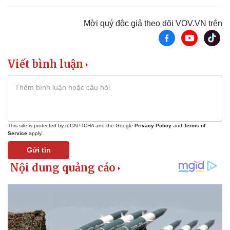
Thể thao
Ô tô - Xe máy
Bóng đá
Ô tô
Mời quý độc giả theo dõi VOV.VN trên
Lịch thi đấu bóng đá
Xe máy
Thế giới thể thao
Tư vấn
eSports
Viết bình luận
Hậu trường
This site is protected by reCAPTCHA and the Google
Privacy Policy
and
Terms of
Service
apply.
Gửi tin