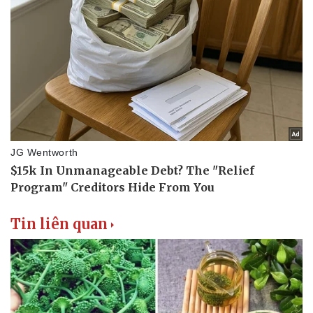
Văn hóa
Giải trí
Sân khấu - Điện ảnh
Nghệ sĩ
Văn học
Thời trang
Âm nhạc
Sao Việt
Di sản
Tin liên quan