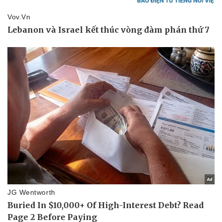
Sức khỏe
Đời sống
Dinh dưỡng - món ngon
Nhà đẹp
Cây thuốc
Blog
Sản phụ khoa
Tình yêu - Gia đình
Nhi khoa
Nam khoa
Làm đẹp - giảm cân
Phòng mạch online
Ăn sạch sống khỏe