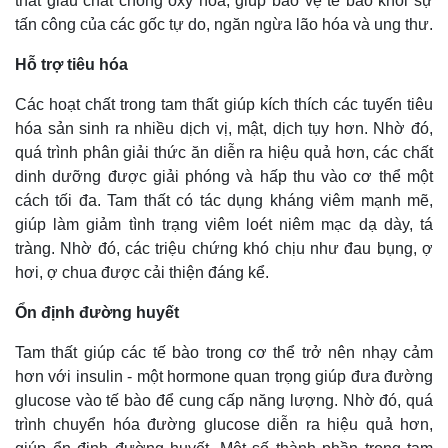
thất giàu chất chống oxy hóa, giúp bảo vệ tế bào khỏi sự
tấn công của các gốc tự do, ngăn ngừa lão hóa và ung thư.
Hỗ trợ tiêu hóa
Các hoạt chất trong tam thất giúp kích thích các tuyến tiêu
hóa sản sinh ra nhiều dịch vị, mật, dịch tụy hơn. Nhờ đó,
quá trình phân giải thức ăn diễn ra hiệu quả hơn, các chất
dinh dưỡng được giải phóng và hấp thu vào cơ thể một
cách tối đa. Tam thất có tác dụng kháng viêm mạnh mẽ,
giúp làm giảm tình trạng viêm loét niêm mạc dạ dày, tá
tràng. Nhờ đó, các triệu chứng khó chịu như đau bụng, ợ
hơi, ợ chua được cải thiện đáng kể.
Ổn định đường huyết
Kinh tế
Thị trường
Tam thất giúp các tế bào trong cơ thể trở nên nhạy cảm
Bất động sản
Giá vàng
hơn với insulin - một hormone quan trọng giúp đưa đường
Khởi nghiệp
Tiêu dùng
glucose vào tế bào để cung cấp năng lượng. Nhờ đó, quá
Tỷ giá
trình chuyển hóa đường glucose diễn ra hiệu quả hơn,
Chứng khoán