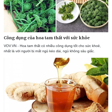
Công dụng của hoa tam thất với sức khỏe
VOV.VN - Hoa tam thất có nhiều công dụng tốt cho sức khoẻ,
nhất là với người bị mất ngủ kéo dài, ngủ không sâu giấc.
Du lịch
Podcast
Tư vấn
Câu chuyện thời sự
Săn Tour
Đọc truyện đêm khuya
check-in
Cửa sổ tình yêu
Kể chuyện cho bé