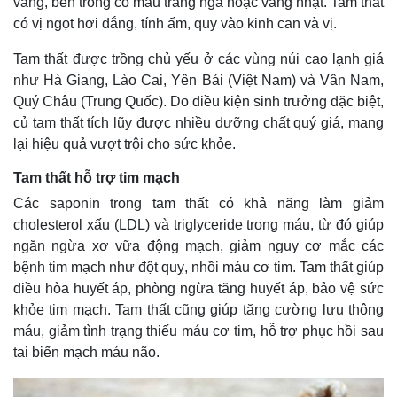
vàng, bên trong có màu trắng ngà hoặc vàng nhạt. Tam thất
có vị ngọt hơi đắng, tính ấm, quy vào kinh can và vị.
Tam thất được trồng chủ yếu ở các vùng núi cao lạnh giá
như Hà Giang, Lào Cai, Yên Bái (Việt Nam) và Vân Nam,
Quý Châu (Trung Quốc). Do điều kiện sinh trưởng đặc biệt,
củ tam thất tích lũy được nhiều dưỡng chất quý giá, mang
lại hiệu quả vượt trội cho sức khỏe.
Tam thất hỗ trợ tim mạch
Các saponin trong tam thất có khả năng làm giảm
cholesterol xấu (LDL) và triglyceride trong máu, từ đó giúp
ngăn ngừa xơ vữa động mạch, giảm nguy cơ mắc các
bệnh tim mạch như đột quỵ, nhồi máu cơ tim. Tam thất giúp
điều hòa huyết áp, phòng ngừa tăng huyết áp, bảo vệ sức
khỏe tim mạch. Tam thất cũng giúp tăng cường lưu thông
máu, giảm tình trạng thiếu máu cơ tim, hỗ trợ phục hồi sau
tai biến mạch máu não.