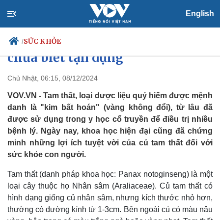
English
Việt Nam có loại rễ cây bổ không
kém nhân sâm, nhiều người
SỨC KHỎE
/
chưa biết tận dụng
Chủ Nhật, 06:15, 08/12/2024
Chính trị
Xã hội
VOV.VN - Tam thất, loại dược liệu quý hiếm được mệnh
Đảng
Tin 24h
danh là "kim bất hoán" (vàng không đổi), từ lâu đã
Tổ chức nhân sự
Dự báo thời tiết
được sử dụng trong y học cổ truyền để điều trị nhiều
Quốc hội
Giáo dục
bệnh lý. Ngày nay, khoa học hiện đại cũng đã chứng
Nhận diện sự thật
Dấu ấn VOV
minh những lợi ích tuyệt vời của củ tam thất đối với
Việc làm
sức khỏe con người.
Biển đảo
Tam thất (danh pháp khoa học: Panax notoginseng) là một
loại cây thuộc họ Nhân sâm (Araliaceae). Củ tam thất có
hình dạng giống củ nhân sâm, nhưng kích thước nhỏ hơn,
thường có đường kính từ 1-3cm. Bên ngoài củ có màu nâu