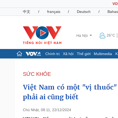
VO
中文
/
français
/
Deutsch
/
Bahas
26°C
Hà Nội
Chính trị
Xã hội
Thế giới
Multimedia
K
Chính trị
Xã hội
Đảng
Tin 24h
SỨC KHỎE
Tổ chức nhân sự
Dự báo thời tiết
Quốc hội
Giáo dục
Việt Nam có một "vị thuốc"
Nhận diện sự thật
Dấu ấn VOV
Việc làm
phải ai cũng biết
Biển đảo
Pháp luật
Quân sự - Quốc phòng
Chủ Nhật, 08:11, 22/12/2024
Vụ án
Vũ khí