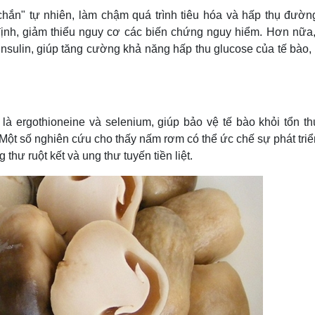
hắn" tự nhiên, làm chậm quá trình tiêu hóa và hấp thụ đườn
nh, giảm thiểu nguy cơ các biến chứng nguy hiểm. Hơn nữa
nsulin, giúp tăng cường khả năng hấp thu glucose của tế bào, 
là ergothioneine và selenium, giúp bảo vệ tế bào khỏi tổn t
Một số nghiên cứu cho thấy nấm rơm có thể ức chế sự phát tri
thư ruột kết và ung thư tuyến tiền liệt.