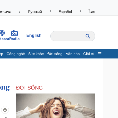
ສາລາວ
/
Русский
/
Español
/
ไทย
English
dcast
Radio
ệp
Công nghệ
Sức khỏe
Đời sống
Văn hóa
Giải trí
inh tế
Thị trường
ất động sản
Giá vàng
hởi nghiệp
Tiêu dùng
Tỷ giá
ông
ĐỜI SỐNG
Chứng khoán
Giá cà phê
oanh nghiệp
Công nghệ
hông tin doanh nghiệp
Sành điệu