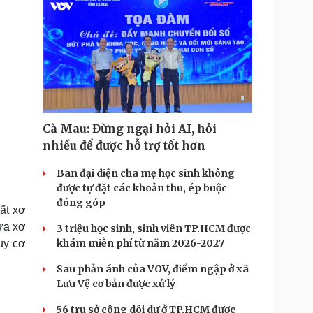
Cà Mau: Đừng ngại hỏi AI, hỏi
nhiều để được hỗ trợ tốt hơn
Ban đại diện cha mẹ học sinh không
được tự đặt các khoản thu, ép buộc
đóng góp
ất xơ
gừa xơ
3 triệu học sinh, sinh viên TP.HCM được
khám miễn phí từ năm 2026-2027
uy cơ
Sau phản ánh của VOV, điểm ngập ở xã
Lưu Vệ cơ bản được xử lý
56 trụ sở công dôi dư ở TP.HCM được