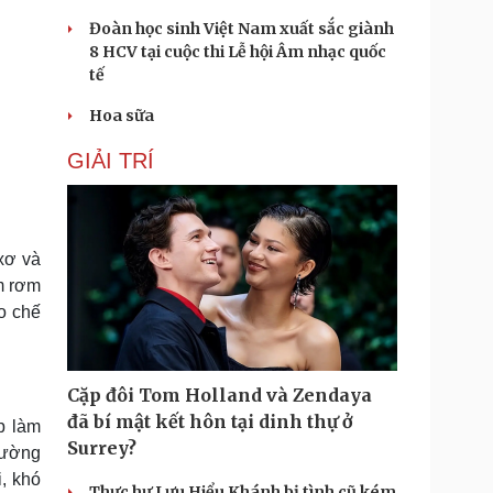
Đoàn học sinh Việt Nam xuất sắc giành
8 HCV tại cuộc thi Lễ hội Âm nhạc quốc
tế
Hoa sữa
GIẢI TRÍ
xơ và
ấm rơm
o chế
Cặp đôi Tom Holland và Zendaya
đã bí mật kết hôn tại dinh thự ở
p làm
Surrey?
 đường
, khó
Thực hư Lưu Hiểu Khánh bị tình cũ kém