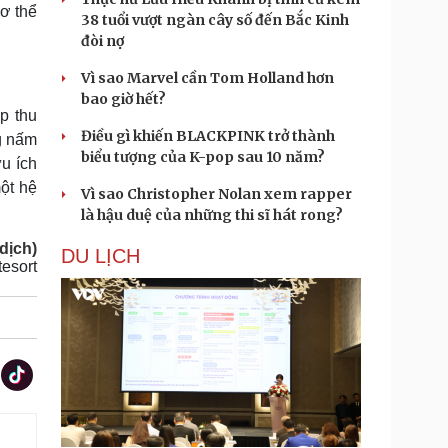
cơ thể
38 tuổi vượt ngàn cây số đến Bắc Kinh
đòi nợ
Vì sao Marvel cần Tom Holland hơn
bao giờ hết?
p thu
Điều gì khiến BLACKPINK trở thành
ng nấm
biểu tượng của K-pop sau 10 năm?
ữu ích
ột hệ
Vì sao Christopher Nolan xem rapper
là hậu duệ của những thi sĩ hát rong?
dịch)
DU LỊCH
esort