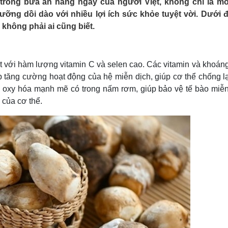
trong bữa ăn hàng ngày của người Việt, không chỉ là m
Lịch thi đấu bóng đá
Xe máy
ng dồi dào với nhiều lợi ích sức khỏe tuyệt vời. Dưới đ
Thế giới thể thao
Tư vấn
không phải ai cũng biết.
eSports
V
Hậu trường
Văn hóa
Giải trí
D
t với hàm lượng vitamin C và selen cao. Các vitamin và khoáng
Sân khấu - Điện ảnh
Nghệ sĩ
úp tăng cường hoạt động của hệ miễn dịch, giúp cơ thể chống l
Văn học
Thời trang
g oxy hóa mạnh mẽ có trong nấm rơm, giúp bảo vệ tế bào miễn
Âm nhạc
Sao Việt
c
 của cơ thể.
Di sản