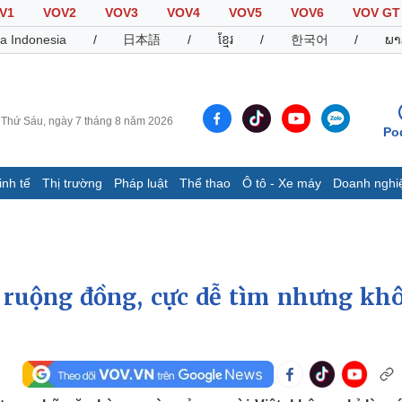
V1
VOV2
VOV3
VOV4
VOV5
VOV6
VOV GT
a Indonesia
/
日本語
/
ខ្មែរ
/
한국어
/
ພາ
Thứ Sáu, ngày 7 tháng 8 năm 2026
Po
inh tế
Thị trường
Pháp luật
Thể thao
Ô tô - Xe máy
Doanh nghi
Thế giới
Multimedia
K
Quan sát
Video
B
Cuộc sống đó đây
Ảnh
K
Hồ sơ
E-Magazine
 ruộng đồng, cực dễ tìm nhưng kh
Infographic
Thể thao
Ô tô - Xe máy
D
Bóng đá
Ô tô
T