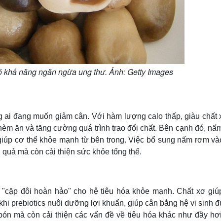
 khả năng ngăn ngừa ung thư. Ảnh: Getty Images
 ai đang muốn giảm cân. Với hàm lượng calo thấp, giàu chất 
hèm ăn và tăng cường quá trình trao đổi chất. Bên cạnh đó, n
 giúp cơ thể khỏe mạnh từ bên trong. Việc bổ sung nấm rơm và
quả mà còn cải thiện sức khỏe tổng thể.
t "cặp đôi hoàn hảo" cho hệ tiêu hóa khỏe mạnh. Chất xơ giú
khi prebiotics nuôi dưỡng lợi khuẩn, giúp cân bằng hệ vi sinh
ón mà còn cải thiện các vấn đề về tiêu hóa khác như đầy hơi