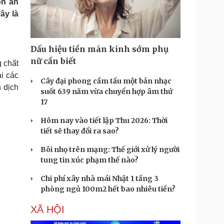
ón ăn
Doanh nghiệp 24h
Tin Công nghệ
ây là
Doanh nhân
Trải nghiệm
ì cộng đồng
Chuyển đổi số
Dấu hiệu tiền mãn kinh sớm phụ
u lịch
Podcast
nữ cần biết
 chất
Tư vấn
Câu chuyện thời sự
ại các
Săn Tour
Đọc truyện đêm khuya
Cây đại phong cầm tấu một bản nhạc
 dịch
heck-in
Cửa sổ tình yêu
suốt 639 năm vừa chuyển hợp âm thứ
Kể chuyện cho bé
17
Hạt giống tâm hồn
Hôm nay vào tiết lập Thu 2026: Thời
tiết sẽ thay đổi ra sao?
Bôi nhọ trên mạng: Thế giới xử lý người
tung tin xúc phạm thế nào?
Chi phí xây nhà mái Nhật 1 tầng 3
phòng ngủ 100m2 hết bao nhiêu tiền?
XÃ HỘI