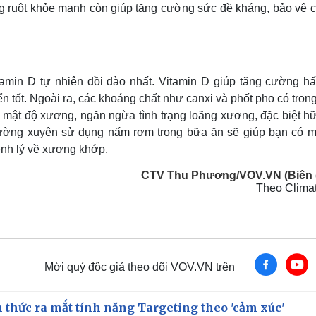
ờng ruột khỏe mạnh còn giúp tăng cường sức đề kháng, bảo vệ 
min D tự nhiên dồi dào nhất. Vitamin D giúp tăng cường hấ
ển tốt. Ngoài ra, các khoáng chất như canxi và phốt pho có tro
rì mật độ xương, ngăn ngừa tình trạng loãng xương, đặc biệt h
hường xuyên sử dụng nấm rơm trong bữa ăn sẽ giúp bạn có m
nh lý về xương khớp.
CTV Thu Phương/VOV.VN (Biên 
Theo Climat
Mời quý độc giả theo dõi VOV.VN trên
thức ra mắt tính năng Targeting theo 'cảm xúc'