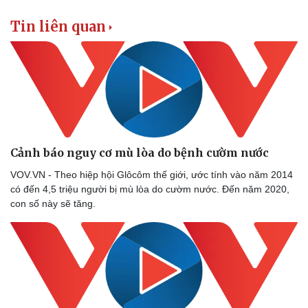
Tin liên quan
Thể thao
Ô tô - Xe máy
Bóng đá
Ô tô
Cảnh báo nguy cơ mù lòa do bệnh cườm nước
Lịch thi đấu bóng đá
Xe máy
Thế giới thể thao
Tư vấn
VOV.VN - Theo hiệp hội Glôcôm thế giới, ước tính vào năm 2014
eSports
có đến 4,5 triệu người bị mù lòa do cườm nước. Đến năm 2020,
Hậu trường
con số này sẽ tăng.