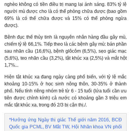
nghèo không có tiền điều trị mang lại ánh sáng. 83% tỷ lệ
người mù được cho là có thể phòng chữa được (bao gồm
69% là có thể chữa được và 15% có thể phòng ngừa
được).
Bệnh đục thể thủy tinh là nguyên nhân hàng đầu gây mù,
chiếm tỷ lệ 66,1%. Tiếp theo là các bệnh gây mù: bán phần
sau nhãn cầu (16,6%), bệnh glôcôm (6,5%), sẹo giác mạc
(5,6%), teo nhãn cầu (3,2%), tật khúc xạ (2,5%) và mắt hột
Thế giới
Multimedia
1,7%...
Quan sát
Video
Hiện tật khúc xạ đang ngày càng phổ biến, với tỷ lệ mắc
Cuộc sống đó đây
Ảnh
khoảng 10-15% ở học sinh nông thôn, 30-35% ở thành
Hồ sơ
E-Magazine
Infographic
phố. Nếu tính riêng nhóm trẻ từ 6 - 15 tuổi (lứa tuổi cần ưu
tiên được chỉnh kính) cả nước có khoảng gần 3 triệu em
mắc tật khúc xạ, trong đó 2/3 bị cận thị./.
*Hưởng ứng Ngày thị giác Thế giới năm 2016, BCĐ
Quốc gia PCML, BV Mắt TW, Hội Nhãn khoa VN phối