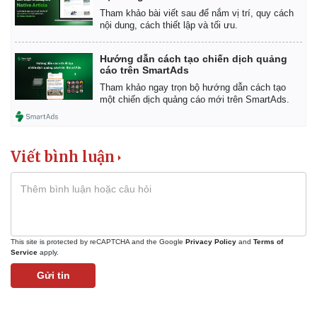
Tham khảo bài viết sau để nắm vị trí, quy cách
nội dung, cách thiết lập và tối ưu.
Hướng dẫn cách tạo chiến dịch quảng
cáo trên SmartAds
Tham khảo ngay trọn bộ hướng dẫn cách tạo
một chiến dịch quảng cáo mới trên SmartAds.
Kinh tế
Thị trường
Viết bình luận
Bất động sản
Giá vàng
Khởi nghiệp
Tiêu dùng
Tỷ giá
Chứng khoán
Giá cà phê
This site is protected by reCAPTCHA and the Google
Privacy Policy
and
Terms of
Service
apply.
Gửi tin