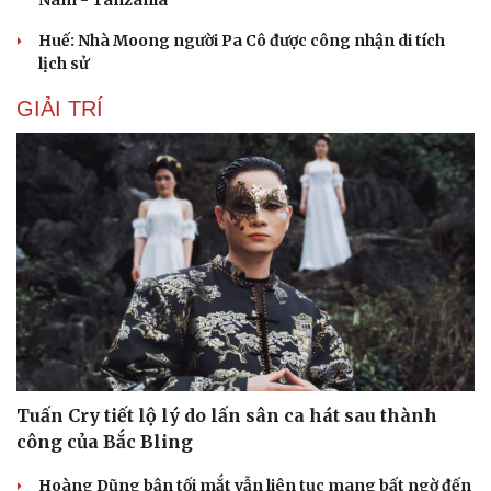
Nam - Tanzania
Huế: Nhà Moong người Pa Cô được công nhận di tích
lịch sử
GIẢI TRÍ
Sức khỏe
Đời sống
Dinh dưỡng - món ngon
Nhà đẹp
Cây thuốc
Blog
Sản phụ khoa
Tình yêu - Gia đình
Nhi khoa
Nam khoa
Làm đẹp - giảm cân
Phòng mạch online
Ăn sạch sống khỏe
Tuấn Cry tiết lộ lý do lấn sân ca hát sau thành
công của Bắc Bling
Hoàng Dũng bận tối mắt vẫn liên tục mang bất ngờ đến