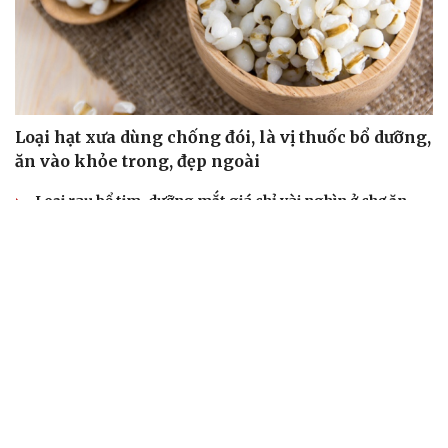
Loại hạt xưa dùng chống đói, là vị thuốc bổ dưỡng,
ăn vào khỏe trong, đẹp ngoài
Loại rau bổ tim, dưỡng mắt giá chỉ vài nghìn ở chợ ăn
vào lại tốt đủ đường
Quả cau tươi mang lại lợi ích gì? Những điều cần biết
trước khi sử dụng
Những loài hoa tưởng chỉ để ngắm, ai ngờ được dùng
làm thuốc
Loại lá vừa cay vừa đắng là vị thuốc bổ gan, biết dùng
sức khoẻ càng thăng hạng
ĂN SẠCH SỐNG KHỎE