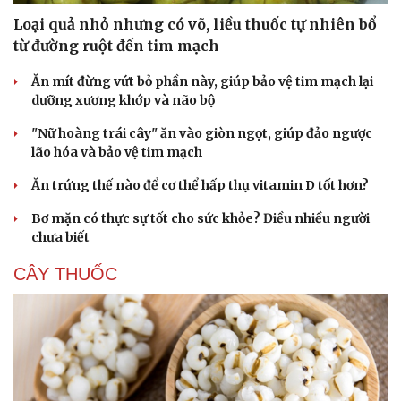
Loại quả nhỏ nhưng có võ, liều thuốc tự nhiên bổ
từ đường ruột đến tim mạch
Ăn mít đừng vứt bỏ phần này, giúp bảo vệ tim mạch lại
dưỡng xương khớp và não bộ
"Nữ hoàng trái cây" ăn vào giòn ngọt, giúp đảo ngược
lão hóa và bảo vệ tim mạch
Ăn trứng thế nào để cơ thể hấp thụ vitamin D tốt hơn?
Bơ mặn có thực sự tốt cho sức khỏe? Điều nhiều người
chưa biết
CÂY THUỐC