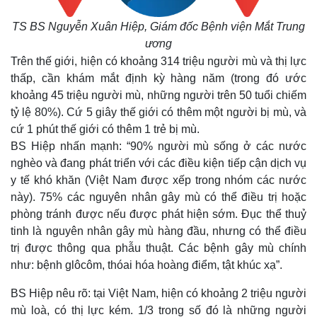
TS BS Nguyễn Xuân Hiệp, Giám đốc Bệnh viện Mắt Trung
ương
Trên thế giới, hiện có khoảng 314 triệu người mù và thị lực
thấp, cần khám mắt định kỳ hàng năm (trong đó ước
khoảng 45 triệu người mù, những người trên 50 tuổi chiếm
tỷ lệ 80%). Cứ 5 giây thế giới có thêm một người bị mù, và
cứ 1 phút thế giới có thêm 1 trẻ bị mù.
BS Hiệp nhấn mạnh: “90% người mù sống ở các nước
nghèo và đang phát triển với các điều kiện tiếp cận dịch vụ
y tế khó khăn (Việt Nam được xếp trong nhóm các nước
này). 75% các nguyên nhân gây mù có thể điều trị hoặc
phòng tránh được nếu được phát hiện sớm. Đục thể thuỷ
tinh là nguyên nhân gây mù hàng đầu, nhưng có thể điều
trị được thông qua phẫu thuật. Các bệnh gây mù chính
như: bệnh glôcôm, thóai hóa hoàng điểm, tật khúc xạ”.
BS Hiệp nêu rõ: tại Việt Nam, hiện có khoảng 2 triệu người
mù loà, có thị lực kém. 1/3 trong số đó là những người