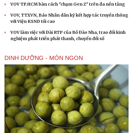
VOV TP.HCM bàn cách "chạm Gen Z" trên đa nền tảng
VOV, TTXVN, Báo Nhân dân ký kết hợp tác truyền thông
với Viện KSND tối cao
VOV làm việc với Đài RTP của Bồ Đào Nha, trao đổi kinh
nghiệm phát triển phát thanh, chuyển đổi số
DINH DƯỠNG - MÓN NGON