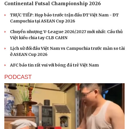
Continental Futsal Championship 2026
TRỰC TIẾP: Họp báo trước trận đấu ĐT Việt Nam - ĐT
Campuchia tại ASEAN Cup 2026
Chuyển nhượng V-League 2026/2027 mới nhất: Cầu thủ
Việt kiều chia tay CLB CAHN
Lịch sử đối đầu Việt Nam vs Campuchia trước màn so tài
ở ASEAN Cup 2026
AFC báo tin rất vui với bóng đá trẻ Việt Nam
Du lịch
Podcast
PODCAST
Tư vấn
Câu chuyện thời sự
Săn Tour
Đọc truyện đêm khuya
check-in
Cửa sổ tình yêu
Kể chuyện cho bé
Hạt giống tâm hồn