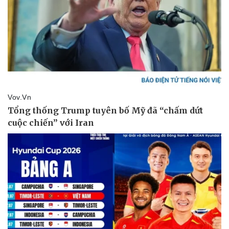
Pháp luật
Quân sự - Quốc phòng
Vụ án
Vũ khí
Tin nóng
Việt Nam
Tư vấn luật
Phân tích