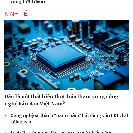
vùng 1.790 điểm
KINH TẾ
Đâu là nút thắt hiện thực hóa tham vọng công
nghệ bán dẫn Việt Nam?
Công nghệ số thành “nam châm” hút dòng vốn FDI chất
lượng cao
Loại cây trồng một lần thu hoạch quả nhiều năm