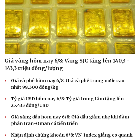
Giá vàng hôm nay 6/8: Vàng SJC tăng lên 140,3 -
143,3 triệu đồng/lượng
Văn hóa
Giải trí
Giá cà phê hôm nay 6/8: Giá cà phê trong nước cao
nhất 98.300 đồng/kg
Sân khấu - Điện ảnh
Nghệ sĩ
Văn học
Thời trang
Tỷ giá USD hôm nay 6/8: Tỷ giá trung tâm tăng lên
Âm nhạc
Sao Việt
25.433 đồng/USD
Di sản
Giá xăng dầu hôm nay 6/8: Giá dầu giảm nhẹ khi đàm
phán Iran-Oman có tiến triển
Nhận định chứng khoán 6/8: VN-Index giằng co quanh