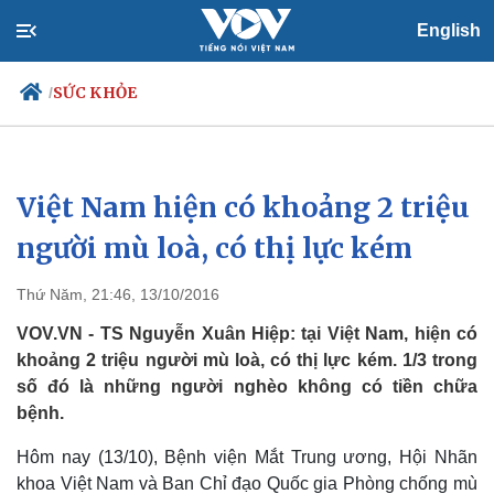
English
SỨC KHỎE
/
Việt Nam hiện có khoảng 2 triệu
Chính trị
Xã hội
Đảng
Tin 24h
người mù loà, có thị lực kém
Tổ chức nhân sự
Dự báo thời tiết
Quốc hội
Giáo dục
Thứ Năm, 21:46, 13/10/2016
Nhận diện sự thật
Dấu ấn VOV
Việc làm
VOV.VN - TS Nguyễn Xuân Hiệp: tại Việt Nam, hiện có
Biển đảo
khoảng 2 triệu người mù loà, có thị lực kém. 1/3 trong
số đó là những người nghèo không có tiền chữa
bệnh.
Hôm nay (13/10), Bệnh viện Mắt Trung ương, Hội Nhãn
khoa Việt Nam và Ban Chỉ đạo Quốc gia Phòng chống mù