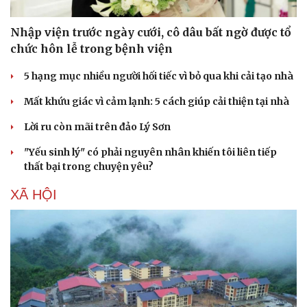
Nhập viện trước ngày cưới, cô dâu bất ngờ được tổ
chức hôn lễ trong bệnh viện
5 hạng mục nhiều người hối tiếc vì bỏ qua khi cải tạo nhà
Mất khứu giác vì cảm lạnh: 5 cách giúp cải thiện tại nhà
Lời ru còn mãi trên đảo Lý Sơn
Doanh nghiệp
Công nghệ
Thông tin doanh nghiệp
Sành điệu
"Yếu sinh lý" có phải nguyên nhân khiến tôi liên tiếp
Doanh nghiệp 24h
Tin Công nghệ
thất bại trong chuyện yêu?
Doanh nhân
Trải nghiệm
XÃ HỘI
Vì cộng đồng
Chuyển đổi số