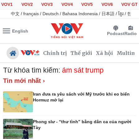
VOV1
VOV2
VOV3
VOV4
VOV5
VOV6
VOV GT
中文
/
français
/
Deutsch
/
Bahasa Indonesia
/
日本語
/
ខ្មែរ
/
한국
English
Podcast
Radio
Chính trị
Thế giới
Xã hội
Multime
Từ khóa tìm kiếm:
ám sát trump
Tin mới nhất ›
Chính trị
Xã hội
Iran đưa ra yêu sách với Mỹ trước khi eo biển
Đảng
Tin 24h
Hormuz mở lại
Tổ chức nhân sự
Giáo dục
Quốc hội
Dự báo thời tiết
Nhận diện sự thật
Dấu ấn VOV
Phong slư - “thư tình” bằng dân ca của người
Việc làm
Tày
Biển đảo