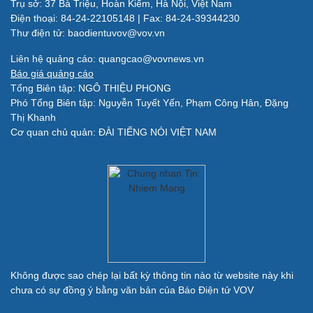
Trụ sở: 37 Bà Triệu, Hoàn Kiếm, Hà Nội, Việt Nam
Làm đẹp - giảm cân
Điện thoại: 84-24-22105148 | Fax: 84-24-39344230
Phòng mạch online
Thư điện tử: baodientuvov@vov.vn
Ăn sạch sống khỏe
Liên hệ quảng cáo: quangcao@vovnews.vn
Báo giá quảng cáo
Đời sống
Văn hóa
Tổng Biên tập: NGÔ THIỆU PHONG
Nhà đẹp
Sân khấu - Điện ảnh
Phó Tổng Biên tập: Nguyễn Tuyết Yến, Phạm Công Hân, Đặng
Tình yêu - Gia đình
Văn học
Thị Khanh
Blog
Âm nhạc
Cơ quan chủ quản: ĐÀI TIẾNG NÓI VIỆT NAM
Di sản
Giải trí
Du lịch
Nghệ sĩ
Tư vấn
Thời trang
Săn Tour
Sao Việt
check-in
Không được sao chép lại bất kỳ thông tin nào từ website này khi
chưa có sự đồng ý bằng văn bản của Báo Điện tử VOV
Quân sự - Quốc phòng
Vũ khí