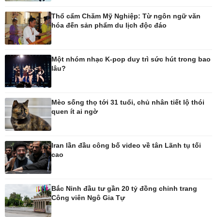
Thổ cẩm Chăm Mỹ Nghiệp: Từ ngôn ngữ văn
Thế giới
Multimedia
hóa đến sản phẩm du lịch độc đáo
Quan sát
Ảnh
Cuộc sống đó đây
Video
Hồ sơ
E-Magazine
Một nhóm nhạc K-pop duy trì sức hút trong bao
Infographic
lâu?
Kinh tế
Thị trường
Mèo sống thọ tới 31 tuổi, chủ nhân tiết lộ thói
quen ít ai ngờ
Bất động sản
Giá vàng
Khởi nghiệp
Tiêu dùng
Tỷ giá
Chứng khoán
Iran lần đầu công bố video về tân Lãnh tụ tối
Giá cà phê
cao
Pháp luật
Thể thao
Bắc Ninh đầu tư gần 20 tỷ đồng chỉnh trang
Công viên Ngô Gia Tự
Vụ án
Pickleball
Tin nóng
Bóng đá quốc tế