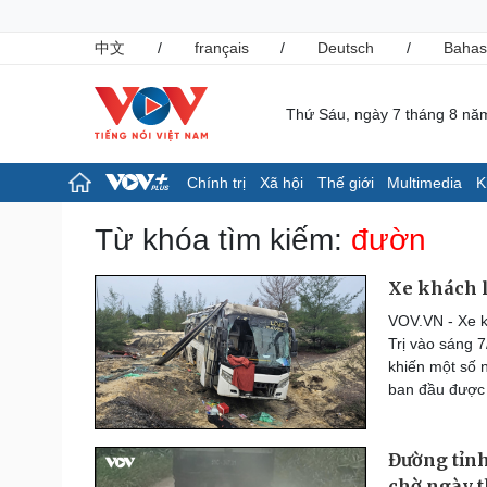
中文
/
français
/
Deutsch
/
Bahas
Thứ Sáu, ngày 7 tháng 8 nă
Chính trị
Xã hội
Thế giới
Multimedia
K
Chính trị
Xã hội
Từ khóa tìm kiếm:
đườn
Đảng
Tin 24h
Tổ chức nhân sự
Giáo dục
Xe khách l
Quốc hội
Dự báo thời tiết
VOV.VN - Xe k
Nhận diện sự thật
Dấu ấn VOV
Trị vào sáng 7
Việc làm
khiến một số 
Biển đảo
ban đầu được 
Pháp luật
Thể thao
Vụ án
Pickleball
Đường tỉnh
Tin nóng
Bóng đá quốc tế
Tư vấn luật
Bóng đá Việt Nam
chờ ngày 