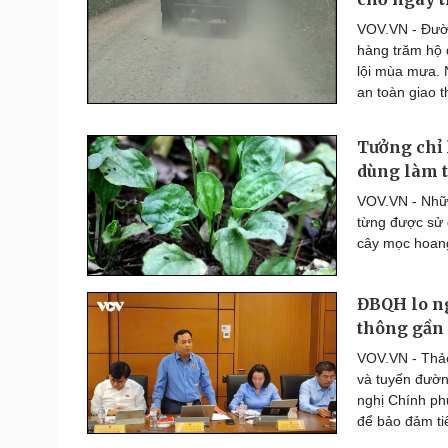
Thế giới thể thao
VOV.VN - Đườ
Lịch thi đấu bóng đá
hàng trăm hộ 
eSports
lội mùa mưa.
Hậu trường
an toàn giao 
Đời sống
Văn hóa
Tưởng chỉ 
Nhà đẹp
Sân khấu - Điện ảnh
dùng làm 
Tình yêu - Gia đình
Văn học
VOV.VN - Nhữn
Blog
Âm nhạc
từng được sử 
Di sản
cây mọc hoang
ĐBQH lo ng
thông gần 
VOV.VN - Thảo
và tuyến đườn
nghị Chính ph
để bảo đảm tiế