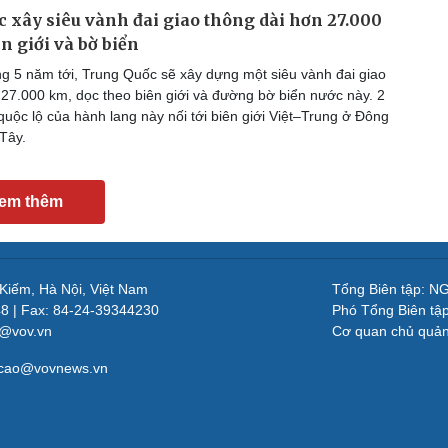
 xây siêu vành đai giao thông dài hơn 27.000
n giới và bờ biển
g 5 năm tới, Trung Quốc sẽ xây dựng một siêu vành đai giao
 27.000 km, dọc theo biên giới và đường bờ biển nước này. 2
quộc lộ của hành lang này nối tới biên giới Việt–Trung ở Đông
Tây.
em thêm
 Kiếm, Hà Nội, Việt Nam
Tổng Biên tập: 
48 | Fax: 84-24-39344230
Phó Tổng Biên tậ
v@vov.vn
Cơ quan chủ quả
gcao@vovnews.vn