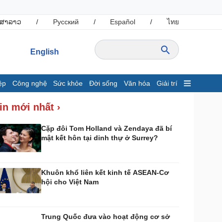
ສາລາວ
/
Русский
/
Español
/
ไทย
English
ệp
Công nghệ
Sức khỏe
Đời sống
Văn hóa
Giải trí
inh tế
Thị trường
in mới nhất ›
ất động sản
Giá vàng
hởi nghiệp
Tiêu dùng
Cặp đôi Tom Holland và Zendaya đã bí
mật kết hôn tại dinh thự ở Surrey?
Tỷ giá
Chứng khoán
Giá cà phê
Khuôn khổ liên kết kinh tế ASEAN-Cơ
hội cho Việt Nam
ông nghệ
Sức khỏe
Sành điệu
Dinh dưỡng - món ngon
Tin Công nghệ
Cây thuốc
Trung Quốc đưa vào hoạt động cơ sở
rải nghiệm
Sản phụ khoa