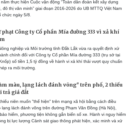
0 năm thực hiện Cuộc vận động “Toàn dân đoàn kết xây dựng
, đô thị văn minh” giai đoạn 2016-2026 do UB MTTQ Việt Nam
 chức ngày 5/8.
 phạt Công ty Cổ phần Mía đường 333 vì xả khí
ễm
ông nghiệp và Môi trường tỉnh Đắk Lắk vừa ra quyết định xử
hành chính đối với Công ty Cổ phần Mía đường 333 (trụ sở tại
Knốp) số tiền 1,5 tỷ đồng về hành vi xả khí thải vượt quy chuẩn
hép ra môi trường.
làm màu, lạng lách đánh võng" trên phố, 2 thiếu
i trả giá đắt
thiếu niên muốn "thể hiện" trên mạng xã hội bằng cách điều
ô lạng lách đánh võng trên đường Phạm Văn Đồng (Hà Nội),
bảo hiểm, phương tiện không gắn biển số xe. Hành vi nguy hiểm
ng bị lực lượng Cảnh sát giao thông phát hiện, xác minh và xử