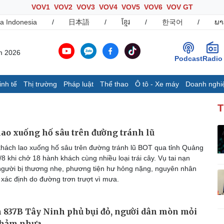
VOV1
VOV2
VOV3
VOV4
VOV5
VOV6
VOV GT
a Indonesia
/
日本語
/
ខ្មែរ
/
한국어
/
ພາ
m 2026
Podcast
Radio
inh tế
Thị trường
Pháp luật
Thể thao
Ô tô - Xe máy
Doanh nghi
Thế giới
Multimedia
K
T
Quan sát
Ảnh
B
Cuộc sống đó đây
Video
K
ao xuống hố sâu trên đường tránh lũ
Hồ sơ
E-Magazine
hách lao xuống hố sâu trên đường tránh lũ BOT qua tỉnh Quảng
Infographic
/8 khi chở 18 hành khách cùng nhiều loại trái cây. Vụ tai nạn
người bị thương nhẹ, phương tiện hư hỏng nặng, nguyên nhân
xác định do đường trơn trượt vì mưa.
Ô tô - Xe máy
Doanh nghiệp
C
Ô tô
Thông tin doanh nghiệp
 837B Tây Ninh phủ bụi đỏ, người dân mòn mỏi
Xe máy
Doanh nghiệp 24h
Tư vấn
Doanh nhân
T
thảm nhựa