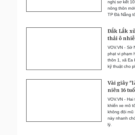
nghị sơ kết 1
nông thôn mới
TP Đà Nẵng tổ
Đắk Lắk xử
thải ô nhi
VOV.VN - Sở N
phạt vi phạm 
thôn 1, xã Ea 
kỹ thuật cho p
Vài giây "
niên 16 tuổ
VOV.VN - Hai 
khiển xe mô t
không đội mũ 
này nhanh chó
lý.