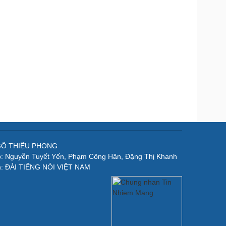
NGÔ THIỆU PHONG
p: Nguyễn Tuyết Yến, Phạm Công Hân, Đặng Thị Khanh
n: ĐÀI TIẾNG NÓI VIỆT NAM