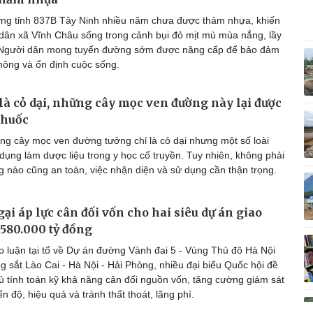
Vì cộng đồng
C
ng tỉnh 837B Tây Ninh nhiều năm chưa được thảm nhựa, khiến
dân xã Vĩnh Châu sống trong cảnh bụi đỏ mịt mù mùa nắng, lầy
 Người dân mong tuyến đường sớm được nâng cấp để bảo đảm
thông và ổn định cuộc sống.
Giải trí
Du lịch
Q
là cỏ dại, những cây mọc ven đường này lại được
Nghệ sĩ
Tư vấn
V
thuốc
Thời trang
Săn Tour
g cây mọc ven đường tưởng chỉ là cỏ dại nhưng một số loài
Sao Việt
check-in
P
dụng làm dược liệu trong y học cổ truyền. Tuy nhiên, không phải
 nào cũng an toàn, việc nhận diện và sử dụng cần thận trọng.
ại áp lực cân đối vốn cho hai siêu dự án giao
580.000 tỷ đồng
 luận tại tổ về Dự án đường Vành đai 5 - Vùng Thủ đô Hà Nội
g sắt Lào Cai - Hà Nội - Hải Phòng, nhiều đại biểu Quốc hội đề
ủ tính toán kỹ khả năng cân đối nguồn vốn, tăng cường giám sát
n độ, hiệu quả và tránh thất thoát, lãng phí.