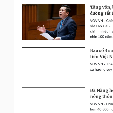
Tăng vốn, 
đường sắt 
VOV.VN - Chín
sắt Lào Cai -
chỉnh nhiều h
nhìn 100 năm, 
Bão số 3 s
liền Việt 
VOV.VN - Theo
xu hướng suy 
Đà Nẵng hơ
nông thôn
VOV.VN - Hơn 
hơn 40.500 ng