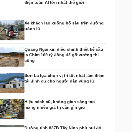
điện toán AI lớn nhất thế giới
huyển đổi số
Nhi khoa
Nam khoa
Làm đẹp - giảm cân
Xe khách lao xuống hố sâu trên đường
Phòng mạch online
tránh lũ
Ăn sạch sống khỏe
uân sự - Quốc phòng
ũ khí
Quảng Ngãi xin điều chỉnh thiết kế cầu
Việt Nam
Ia Chim 169 tỷ đồng để gỡ vướng thi
hân tích
công
Sơn La lựa chọn vị trí tốt nhất làm điểm
tái định cư cho người dân vùng lũ
Hiệu sách cũ, không gian sáng tạo
mang nhiều giá trị cần gìn giữ
Đường tỉnh 837B Tây Ninh phủ bụi đỏ,