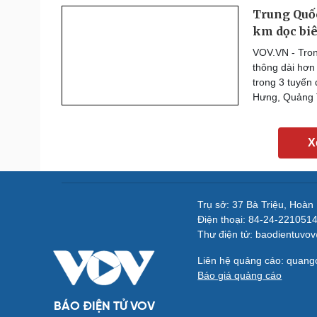
Trung Quốc
km dọc biê
VOV.VN - Tron
thông dài hơn
trong 3 tuyến 
Hưng, Quảng 
X
Trụ sở: 37 Bà Triệu, Hoàn
Điện thoại: 84-24-221051
Thư điện tử: baodientuvo
Liên hệ quảng cáo: quan
Báo giá quảng cáo
BÁO ĐIỆN TỬ VOV