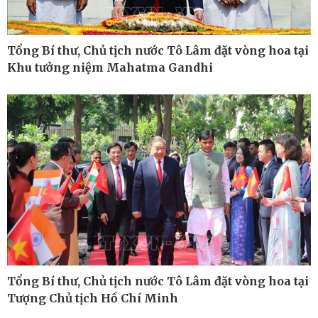
Tổng Bí thư, Chủ tịch nước Tô Lâm đặt vòng hoa tại
Khu tưởng niệm Mahatma Gandhi
Thế giới
Multimedia
Quan sát
Ảnh
Cuộc sống đó đây
Video
Hồ sơ
E-Magazine
Infographic
Tổng Bí thư, Chủ tịch nước Tô Lâm đặt vòng hoa tại
Tượng Chủ tịch Hồ Chí Minh
Kinh tế
Thị trường
Bất động sản
Giá vàng