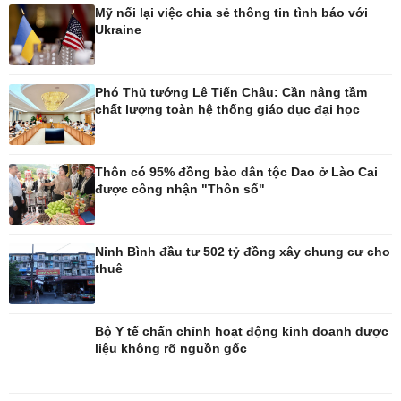
Mỹ nối lại việc chia sẻ thông tin tình báo với
Ukraine
Phó Thủ tướng Lê Tiến Châu: Cần nâng tầm
chất lượng toàn hệ thống giáo dục đại học
Ô tô - Xe máy
Doanh nghiệp
Ô tô
Thông tin doanh nghiệp
Xe máy
Doanh nghiệp 24h
Thôn có 95% đồng bào dân tộc Dao ở Lào Cai
Tư vấn
Doanh nhân
được công nhận "Thôn số"
Vì cộng đồng
Ninh Bình đầu tư 502 tỷ đồng xây chung cư cho
thuê
Bộ Y tế chấn chỉnh hoạt động kinh doanh dược
liệu không rõ nguồn gốc
Công nghệ
Sức khỏe
Sành điệu
Dinh dưỡng - món ngon