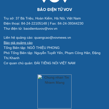
BÁO ĐIỆN TỬ VOV
Trụ sở: 37 Bà Triệu, Hoàn Kiếm, Hà Nội, Việt Nam
Điện thoại: 84-24-22105148 | Fax: 84-24-39344230
Thư điện tử: baodientuvov@vov.vn
Giải trí
Du lịch
Liên hệ quảng cáo: quangcao@vovnews.vn
Nghệ sĩ
Tư vấn
Báo giá quảng cáo
Thời trang
Săn Tour
Tổng Biên tập: NGÔ THIỆU PHONG
Sao Việt
check-in
Phó Tổng Biên tập: Nguyễn Tuyết Yến, Phạm Công Hân, Đặng
Thị Khanh
Cơ quan chủ quản: ĐÀI TIẾNG NÓI VIỆT NAM
Quân sự - Quốc phòng
Vũ khí
Việt Nam