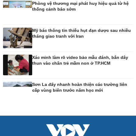
Tin Công nghệ
Cây thuốc
Phòng vệ thương mại phát huy hiệu quả từ hệ
thống cảnh báo sớm
Trải nghiệm
Sản phụ khoa
Chuyển đổi số
Nhi khoa
Nam khoa
Làm đẹp - giảm cân
Mỹ bác thông tin thiếu hụt đạn dược sau nhiều
Phòng mạch online
tháng giao tranh với Iran
Ăn sạch sống khỏe
Xác minh làm rõ video bảo mẫu đánh, bắn dây
thun vào chân trẻ mầm non ở TP.HCM
Sơn La đẩy nhanh hoàn thiện các trường liên
cấp vùng biên trước năm học mới
Đời sống
Văn hóa
Nhà đẹp
Sân khấu - Điện ảnh
Tình yêu - Gia đình
Văn học
Blog
Âm nhạc
Di sản