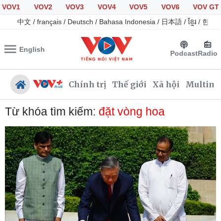
VOV1
VOV2
VOV3
VOV4
VOV5
VOV6
VOV GT
中文
/
français
/
Deutsch
/
Bahasa Indonesia
/
日本語
/
ខ្មែរ
/
한국
English
Podcast
Radio
Chính trị
Thế giới
Xã hội
Multime
Từ khóa tìm kiếm:
đặt vòng hoa
Chính trị
Xã hội
Đảng
Tin 24h
Tổ chức nhân sự
Giáo dục
Quốc hội
Dự báo thời tiết
Nhận diện sự thật
Dấu ấn VOV
Việc làm
Biển đảo