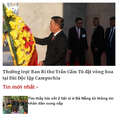
Khởi nghiệp
Tiêu dùng
Tỷ giá
Chứng khoán
Giá cà phê
Pháp luật
Thể thao
Thường trực Ban Bí thư Trần Cẩm Tú đặt vòng hoa
Vụ án
Pickleball
tại Đài Độc lập Campuchia
Tin nóng
Bóng đá quốc tế
Tin mới nhất ›
Tư vấn luật
Bóng đá Việt Nam
Thế giới thể thao
Lịch thi đấu bóng đá
Tìm thấy hài cốt 2 liệt sĩ ở Đà Nẵng từ thông tin
eSports
nhân dân cung cấp
Hậu trường