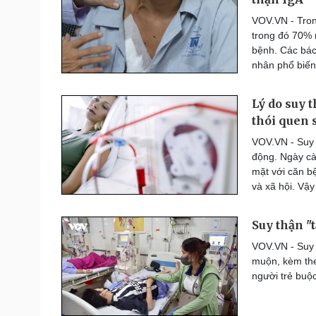
Thế giới thể thao
VOV.VN - Trong
Lịch thi đấu bóng đá
trong đó 70% 
eSports
bệnh. Các bác
Hậu trường
nhân phổ biến
Đời sống
Văn hóa
Lý do suy 
Nhà đẹp
Sân khấu - Điện ảnh
thói quen 
Tình yêu - Gia đình
Văn học
VOV.VN - Suy 
Blog
Âm nhạc
động. Ngày càn
Di sản
mặt với căn b
và xã hội. Vậy
Suy thận "
VOV.VN - Suy 
muộn, kèm the
người trẻ buộc