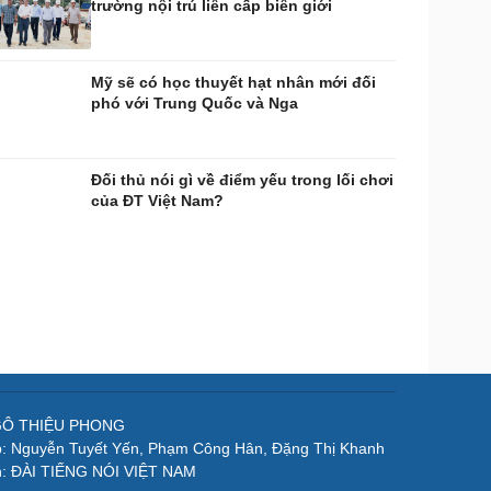
trường nội trú liên cấp biên giới
Mỹ sẽ có học thuyết hạt nhân mới đối
phó với Trung Quốc và Nga
Đối thủ nói gì về điểm yếu trong lối chơi
của ĐT Việt Nam?
NGÔ THIỆU PHONG
p: Nguyễn Tuyết Yến, Phạm Công Hân, Đặng Thị Khanh
n: ĐÀI TIẾNG NÓI VIỆT NAM