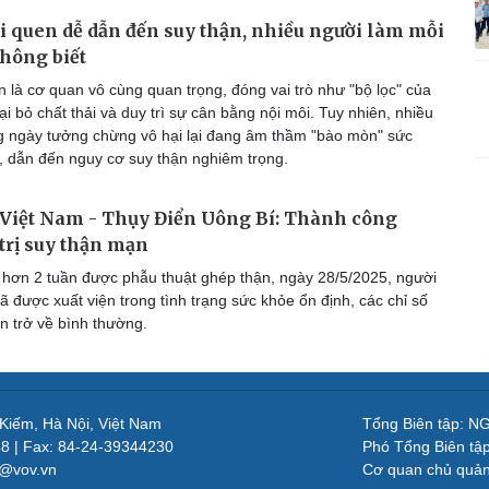
 quen dễ dẫn đến suy thận, nhiều người làm mỗi
hông biết
 là cơ quan vô cùng quan trọng, đóng vai trò như "bộ lọc" của
oại bỏ chất thải và duy trì sự cân bằng nội môi. Tuy nhiên, nhiều
g ngày tưởng chừng vô hại lại đang âm thầm "bào mòn" sức
, dẫn đến nguy cơ suy thận nghiêm trọng.
Việt Nam - Thụy Điển Uông Bí: Thành công
 trị suy thận mạn
hơn 2 tuần được phẫu thuật ghép thận, ngày 28/5/2025, người
ã được xuất viện trong tình trạng sức khỏe ổn định, các chỉ số
n trở về bình thường.
 Kiếm, Hà Nội, Việt Nam
Tổng Biên tập: 
48 | Fax: 84-24-39344230
Phó Tổng Biên tậ
v@vov.vn
Cơ quan chủ quả