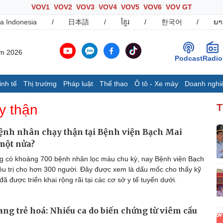
VOV1
VOV2
VOV3
VOV4
VOV5
VOV6
VOV GT
a Indonesia
/
日本語
/
ខ្មែរ
/
한국어
/
ພາ
ăm 2026
Podcast
Radio
inh tế
Thị trường
Pháp luật
Thể thao
Ô tô - Xe máy
Doanh nghi
Thế giới
Multimedia
K
uy thận
T
Quan sát
Ảnh
B
Cuộc sống đó đây
Video
K
bệnh nhân chạy thận tại Bệnh viện Bạch Mai
Hồ sơ
E-Magazine
một nửa?
Infographic
 có khoảng 700 bệnh nhân lọc máu chu kỳ, nay Bệnh viện Bạch
iều trị cho hơn 300 người. Đây được xem là dấu mốc cho thấy kỹ
đã được triển khai rộng rãi tại các cơ sở y tế tuyến dưới.
Ô tô - Xe máy
Doanh nghiệp
C
Ô tô
Thông tin doanh nghiệp
ang trẻ hoá: Nhiều ca do biến chứng từ viêm cầu
Xe máy
Doanh nghiệp 24h
Tư vấn
Doanh nhân
T