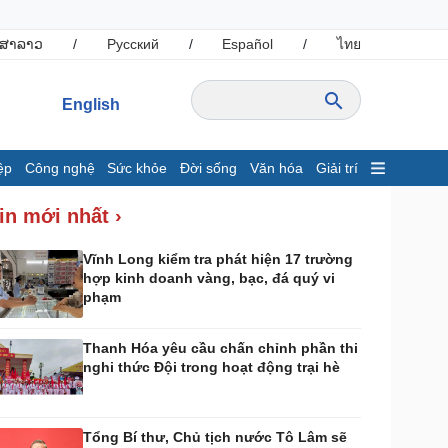
ສາລາວ
/
Русский
/
Español
/
ไทย
English
ệp
Công nghệ
Sức khỏe
Đời sống
Văn hóa
Giải trí
inh tế
Thị trường
in mới nhất ›
ất động sản
Giá vàng
hởi nghiệp
Tiêu dùng
Vĩnh Long kiểm tra phát hiện 17 trường
hợp kinh doanh vàng, bạc, đá quý vi
Tỷ giá
phạm
Chứng khoán
Giá cà phê
Thanh Hóa yêu cầu chấn chỉnh phần thi
nghi thức Đội trong hoạt động trại hè
ông nghệ
Sức khỏe
Sành điệu
Dinh dưỡng - món ngon
Tin Công nghệ
Cây thuốc
Tổng Bí thư, Chủ tịch nước Tô Lâm sẽ
rải nghiệm
Sản phụ khoa