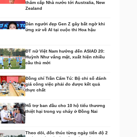
thăm cấp Nhà nước tới Australia, New
huyển đổi số
Nhi khoa
Zealand
Nam khoa
Làm đẹp - giảm cân
Dàn người đẹp Gen Z gây bất ngờ khi
Phòng mạch online
ứng xử về AI tại cuộc thi Hoa hậu
Ăn sạch sống khỏe
uân sự - Quốc phòng
ũ khí
ĐT nữ Việt Nam hướng đến ASIAD 20:
Việt Nam
Huỳnh Như vắng mặt, xuất hiện nhiều
hân tích
cầu thủ mới
Đồng chí Trần Cẩm Tú: Bộ chỉ số đánh
giá công việc phải đo được kết quả
thực chất
Hỗ trợ ban đầu cho 10 hộ tiểu thương
thiệt hại trong vụ cháy ở Đồng Nai
Theo dõi, đốc thúc từng ngày tiến độ 2