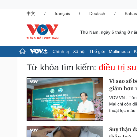
中文
/
français
/
Deutsch
/
Bahas
Thứ Năm, ngày 6 tháng 8 n
Chính trị
Xã hội
Thế giới
Multimedia
K
Chính trị
Xã hội
Từ khóa tìm kiếm:
điều trị s
Đảng
Tin 24h
Tổ chức nhân sự
Giáo dục
Vì sao số 
Quốc hội
Dự báo thời tiết
giảm hơn 
Nhận diện sự thật
Dấu ấn VOV
VOV.VN - Từng
Việc làm
Mai chỉ còn đ
Biển đảo
thuật lọc máu 
Pháp luật
Thể thao
Vụ án
Pickleball
Suy thận đ
Tin nóng
Bóng đá quốc tế
Tư vấn luật
Bóng đá Việt Nam
thận IgA