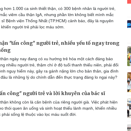
Vì cộng đồng
C
 hơn 1.000 ca sinh thiết thận, có 300 bệnh nhân là người trẻ,
mắc viêm cầu thận IgA, nhưng phần lớn không biết mình mắc
 sĩ Bệnh viện Thống Nhất (TP.HCM) cảnh báo, đây là nguyên
 khiến người trẻ phải lọc máu sớm.
Giải trí
Du lịch
Q
thận "tấn công" người trẻ, nhiều yếu tố ngay trong
Nghệ sĩ
Tư vấn
V
sống
Thời trang
Săn Tour
thận ngày nay đang có xu hướng trẻ hóa một cách đáng báo
Sao Việt
check-in
P
g nhiều người trẻ, thậm chí ở độ tuổi thanh thiếu niên, phải đối
ệnh nguy hiểm này, gây ra gánh nặng lớn cho bản thân, gia đình
 đâu là những lý do chính dẫn đến thực trạng đáng lo ngại này?
tấn công" người trẻ và lời khuyên của bác sĩ
thận không còn là căn bệnh của riêng người già. Việc phát hiện
o thói quen ăn uống và sinh hoạt thiếu lành mạnh, khiến nhiều
 phải sống lệ thuộc vào lọc máu suốt đời.