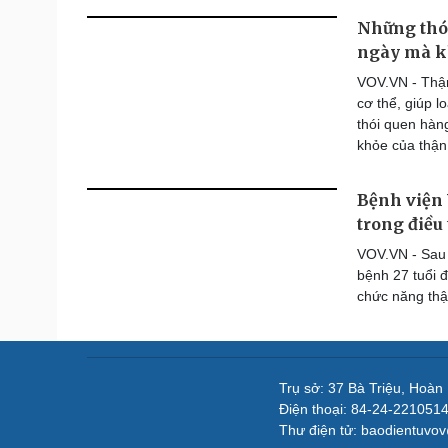
Những thói
ngày mà k
VOV.VN - Thận
cơ thể, giúp l
thói quen hàn
khỏe của thận
Bệnh viện 
trong điều
VOV.VN - Sau 
bệnh 27 tuổi đ
chức năng thậ
Trụ sở: 37 Bà Triệu, Hoàn
Điện thoại: 84-24-221051
Thư điện tử: baodientuvo