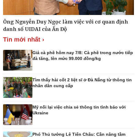
Ông Nguyễn Duy Ngọc làm việc với cơ quan định
Thế giới
Multimedia
danh số UIDAI của Ấn Độ
Quan sát
Ảnh
Tin mới nhất ›
Cuộc sống đó đây
Video
Hồ sơ
E-Magazine
Infographic
Giá cà phê hôm nay 7/8: Cà phê trong nước tiếp
đà tăng, lên mức 99.000 đồng/kg
Tìm thấy hài cốt 2 liệt sĩ ở Đà Nẵng từ thông tin
Kinh tế
Thị trường
nhân dân cung cấp
Bất động sản
Giá vàng
Khởi nghiệp
Tiêu dùng
Tỷ giá
Mỹ nối lại việc chia sẻ thông tin tình báo với
Chứng khoán
Ukraine
Giá cà phê
Phó Thủ tướng Lê Tiến Châu: Cần nâng tầm