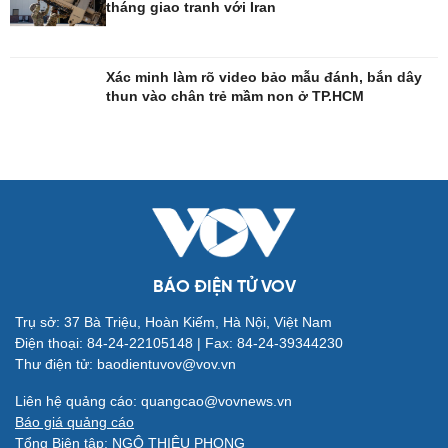
tháng giao tranh với Iran
Công nghệ
Sức khỏe
Sành điệu
Dinh dưỡng - món ngon
Xác minh làm rõ video bảo mẫu đánh, bắn dây
thun vào chân trẻ mầm non ở TP.HCM
Tin Công nghệ
Cây thuốc
Trải nghiệm
Sản phụ khoa
Chuyển đổi số
Nhi khoa
Nam khoa
Làm đẹp - giảm cân
Phòng mạch online
Ăn sạch sống khỏe
BÁO ĐIỆN TỬ VOV
Trụ sở: 37 Bà Triệu, Hoàn Kiếm, Hà Nội, Việt Nam
Đời sống
Văn hóa
Điện thoại: 84-24-22105148 | Fax: 84-24-39344230
Nhà đẹp
Sân khấu - Điện ảnh
Thư điện tử: baodientuvov@vov.vn
Tình yêu - Gia đình
Văn học
Blog
Âm nhạc
Liên hệ quảng cáo: quangcao@vovnews.vn
Di sản
Báo giá quảng cáo
Tổng Biên tập: NGÔ THIỆU PHONG