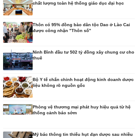
chất lượng toàn hệ thống giáo dục đại học
Pháp luật
Thể thao
Vụ án
Pickleball
Thôn có 95% đồng bào dân tộc Dao ở Lào Cai
Tin nóng
Bóng đá quốc tế
được công nhận "Thôn số"
Tư vấn luật
Bóng đá Việt Nam
Thế giới thể thao
Lịch thi đấu bóng đá
Ninh Bình đầu tư 502 tỷ đồng xây chung cư cho
eSports
thuê
Hậu trường
Bộ Y tế chấn chỉnh hoạt động kinh doanh dược
liệu không rõ nguồn gốc
Ô tô - Xe máy
Doanh nghiệp
Ô tô
Thông tin doanh nghiệp
Phòng vệ thương mại phát huy hiệu quả từ hệ
Xe máy
Doanh nghiệp 24h
thống cảnh báo sớm
Tư vấn
Doanh nhân
Vì cộng đồng
Mỹ bác thông tin thiếu hụt đạn dược sau nhiều