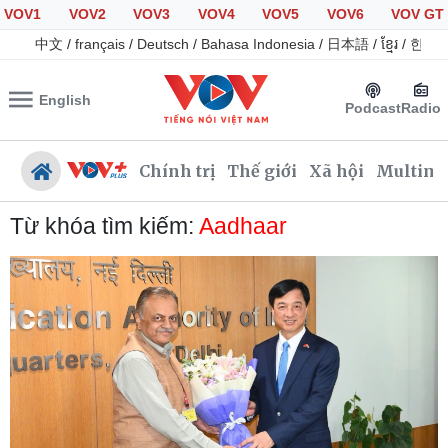
VOV1
VOV2
VOV3
VOV4
VOV5
VOV6
VOV GT
中文
/
français
/
Deutsch
/
Bahasa Indonesia
/
日本語
/
ខ្មែរ
/
한국
English
Podcast
Radio
Chính trị
Thế giới
Xã hội
Multime
Từ khóa tìm kiếm:
Aadhaar
Chính trị
Xã hội
Đảng
Tin 24h
Tổ chức nhân sự
Giáo dục
Quốc hội
Dự báo thời tiết
Nhận diện sự thật
Dấu ấn VOV
Việc làm
Biển đảo