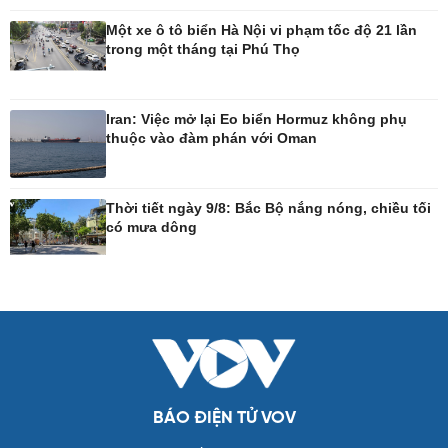
Tư vấn luật
Bóng đá Việt Nam
Thế giới thể thao
Một xe ô tô biển Hà Nội vi phạm tốc độ 21 lần
Lịch thi đấu bóng đá
trong một tháng tại Phú Thọ
eSports
Hậu trường
Iran: Việc mở lại Eo biển Hormuz không phụ
thuộc vào đàm phán với Oman
Ô tô - Xe máy
Doanh nghiệp
Ô tô
Thông tin doanh nghiệp
Thời tiết ngày 9/8: Bắc Bộ nắng nóng, chiều tối
Xe máy
Doanh nghiệp 24h
có mưa dông
Tư vấn
Doanh nhân
Vì cộng đồng
Công nghệ
Sức khỏe
Sành điệu
Dinh dưỡng - món ngon
Tin Công nghệ
Cây thuốc
Trải nghiệm
Sản phụ khoa
Chuyển đổi số
Nhi khoa
BÁO ĐIỆN TỬ VOV
Nam khoa