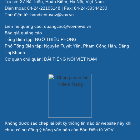
Trụ sở: 37 Bà Triệu, Hoàn Kiếm, Hà Nội, Việt Nam
Làm đẹp - giảm cân
Điện thoại: 84-24-22105148 | Fax: 84-24-39344230
Phòng mạch online
Thư điện tử: baodientuvov@vov.vn
Ăn sạch sống khỏe
Liên hệ quảng cáo: quangcao@vovnews.vn
Báo giá quảng cáo
Đời sống
Văn hóa
Tổng Biên tập: NGÔ THIỆU PHONG
Nhà đẹp
Sân khấu - Điện ảnh
Phó Tổng Biên tập: Nguyễn Tuyết Yến, Phạm Công Hân, Đặng
Tình yêu - Gia đình
Văn học
Thị Khanh
Blog
Âm nhạc
Cơ quan chủ quản: ĐÀI TIẾNG NÓI VIỆT NAM
Di sản
Giải trí
Du lịch
Nghệ sĩ
Tư vấn
Thời trang
Săn Tour
Sao Việt
check-in
Không được sao chép lại bất kỳ thông tin nào từ website này khi
chưa có sự đồng ý bằng văn bản của Báo Điện tử VOV
Quân sự - Quốc phòng
Vũ khí