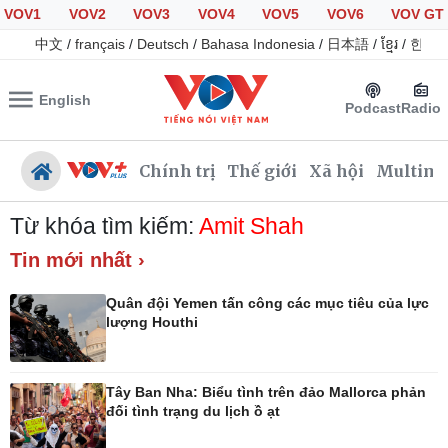
VOV1
VOV2
VOV3
VOV4
VOV5
VOV6
VOV GT
中文
/
français
/
Deutsch
/
Bahasa Indonesia
/
日本語
/
ខ្មែរ
/
한국
English
Podcast
Radio
Chính trị
Thế giới
Xã hội
Multime
Từ khóa tìm kiếm:
Amit Shah
Tin mới nhất ›
Chính trị
Xã hội
Quân đội Yemen tấn công các mục tiêu của lực
Đảng
Tin 24h
lượng Houthi
Tổ chức nhân sự
Giáo dục
Quốc hội
Dự báo thời tiết
Nhận diện sự thật
Dấu ấn VOV
Tây Ban Nha: Biểu tình trên đảo Mallorca phản
Việc làm
đối tình trạng du lịch ồ ạt
Biển đảo