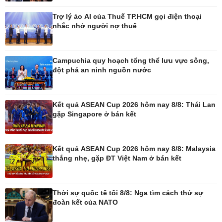
Trợ lý ảo AI của Thuế TP.HCM gọi điện thoại
Thế giới
Multimedia
nhắc nhở người nợ thuế
Quan sát
Ảnh
Cuộc sống đó đây
Video
Hồ sơ
E-Magazine
Campuchia quy hoạch tổng thể lưu vực sông,
Infographic
đột phá an ninh nguồn nước
Kinh tế
Thị trường
Kết quả ASEAN Cup 2026 hôm nay 8/8: Thái Lan
gặp Singapore ở bán kết
Bất động sản
Giá vàng
Khởi nghiệp
Tiêu dùng
Tỷ giá
Chứng khoán
Kết quả ASEAN Cup 2026 hôm nay 8/8: Malaysia
Giá cà phê
thắng nhẹ, gặp ĐT Việt Nam ở bán kết
Pháp luật
Thể thao
Thời sự quốc tế tối 8/8: Nga tìm cách thử sự
đoàn kết của NATO
Vụ án
Pickleball
Tin nóng
Bóng đá quốc tế