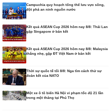
Campuchia quy hoạch tổng thể lưu vực sông,
đột phá an ninh nguồn nước
Pháp luật
Thể thao
Vụ án
Pickleball
Tin nóng
Bóng đá quốc tế
Kết quả ASEAN Cup 2026 hôm nay 8/8: Thái Lan
Tư vấn luật
Bóng đá Việt Nam
gặp Singapore ở bán kết
Thế giới thể thao
Lịch thi đấu bóng đá
eSports
Kết quả ASEAN Cup 2026 hôm nay 8/8: Malaysia
Hậu trường
thắng nhẹ, gặp ĐT Việt Nam ở bán kết
Thời sự quốc tế tối 8/8: Nga tìm cách thử sự
đoàn kết của NATO
Ô tô - Xe máy
Doanh nghiệp
Ô tô
Thông tin doanh nghiệp
Xe máy
Doanh nghiệp 24h
Một xe ô tô biển Hà Nội vi phạm tốc độ 21 lần
Tư vấn
Doanh nhân
trong một tháng tại Phú Thọ
Vì cộng đồng