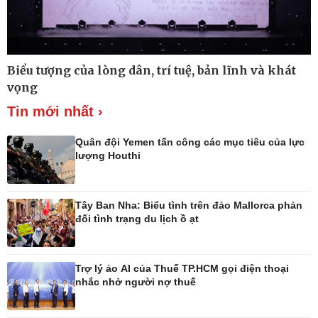
Thế giới
Multimedia
Biểu tượng của lòng dân, trí tuệ, bản lĩnh và khát
Quan sát
Ảnh
vọng
Cuộc sống đó đây
Video
Hồ sơ
E-Magazine
Tin mới nhất ›
Infographic
Quân đội Yemen tấn công các mục tiêu của lực
lượng Houthi
Kinh tế
Thị trường
Tây Ban Nha: Biểu tình trên đảo Mallorca phản
Bất động sản
Giá vàng
đối tình trạng du lịch ồ ạt
Khởi nghiệp
Tiêu dùng
Tỷ giá
Chứng khoán
Trợ lý ảo AI của Thuế TP.HCM gọi điện thoại
Giá cà phê
nhắc nhở người nợ thuế