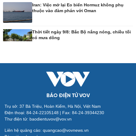
Iran: Việc mở lại Eo biển Hormuz không phụ
thuộc vào đàm phán với Oman
Công nghệ
Sức khỏe
Sành điệu
Dinh dưỡng - món ngon
Thời tiết ngày 9/8: Bắc Bộ nắng nóng, chiều tối
Tin Công nghệ
Cây thuốc
có mưa dông
Trải nghiệm
Sản phụ khoa
Chuyển đổi số
Nhi khoa
Nam khoa
Làm đẹp - giảm cân
Phòng mạch online
Ăn sạch sống khỏe
BÁO ĐIỆN TỬ VOV
Đời sống
Văn hóa
Trụ sở: 37 Bà Triệu, Hoàn Kiếm, Hà Nội, Việt Nam
Điện thoại: 84-24-22105148 | Fax: 84-24-39344230
Nhà đẹp
Sân khấu - Điện ảnh
Thư điện tử: baodientuvov@vov.vn
Tình yêu - Gia đình
Văn học
Blog
Âm nhạc
Liên hệ quảng cáo: quangcao@vovnews.vn
Di sản