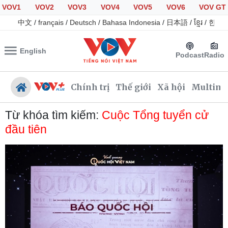
VOV1
VOV2
VOV3
VOV4
VOV5
VOV6
VOV GT
中文
/
français
/
Deutsch
/
Bahasa Indonesia
/
日本語
/
ខ្មែរ
/
한국
English
Podcast
Radio
Chính trị
Thế giới
Xã hội
Multime
Từ khóa tìm kiếm:
Cuộc Tổng tuyển cử
đầu tiên
Chính trị
Xã hội
Đảng
Tin 24h
Tổ chức nhân sự
Giáo dục
Quốc hội
Dự báo thời tiết
Nhận diện sự thật
Dấu ấn VOV
Việc làm
Biển đảo