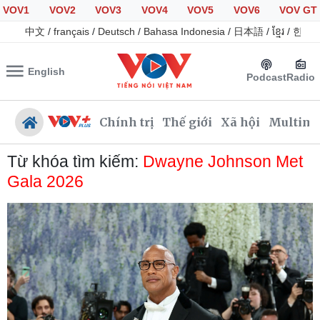
VOV1
VOV2
VOV3
VOV4
VOV5
VOV6
VOV GT
中文
/
français
/
Deutsch
/
Bahasa Indonesia
/
日本語
/
ខ្មែរ
/
한국
English
Podcast
Radio
Chính trị
Thế giới
Xã hội
Multime
Từ khóa tìm kiếm:
Dwayne Johnson Met
Gala 2026
Chính trị
Xã hội
Đảng
Tin 24h
Tổ chức nhân sự
Giáo dục
Quốc hội
Dự báo thời tiết
Nhận diện sự thật
Dấu ấn VOV
Việc làm
Biển đảo