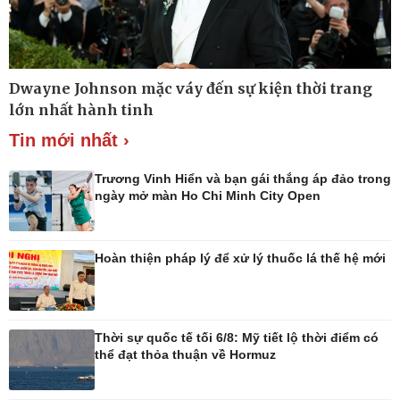
Thế giới
Multimedia
Dwayne Johnson mặc váy đến sự kiện thời trang
Quan sát
Ảnh
lớn nhất hành tinh
Cuộc sống đó đây
Video
Hồ sơ
E-Magazine
Tin mới nhất ›
Infographic
Trương Vinh Hiển và bạn gái thắng áp đảo trong
ngày mở màn Ho Chi Minh City Open
Kinh tế
Thị trường
Hoàn thiện pháp lý để xử lý thuốc lá thế hệ mới
Bất động sản
Giá vàng
Khởi nghiệp
Tiêu dùng
Tỷ giá
Chứng khoán
Thời sự quốc tế tối 6/8: Mỹ tiết lộ thời điểm có
Giá cà phê
thể đạt thỏa thuận về Hormuz