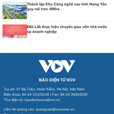
Thành lập Khu Công nghệ cao tỉnh Hưng Yên
quy mô hơn 496ha
Công nghệ
Sức khỏe
Sành điệu
Dinh dưỡng - món ngon
Đắk Lắk thực hiện chuyển giao vốn nhà nước
Tin Công nghệ
Cây thuốc
tại doanh nghiệp
Trải nghiệm
Sản phụ khoa
Chuyển đổi số
Nhi khoa
Nam khoa
Làm đẹp - giảm cân
Phòng mạch online
Ăn sạch sống khỏe
BÁO ĐIỆN TỬ VOV
Đời sống
Văn hóa
Trụ sở: 37 Bà Triệu, Hoàn Kiếm, Hà Nội, Việt Nam
Điện thoại: 84-24-22105148 | Fax: 84-24-39344230
Nhà đẹp
Sân khấu - Điện ảnh
Thư điện tử: baodientuvov@vov.vn
Tình yêu - Gia đình
Văn học
Blog
Âm nhạc
Liên hệ quảng cáo: quangcao@vovnews.vn
Di sản