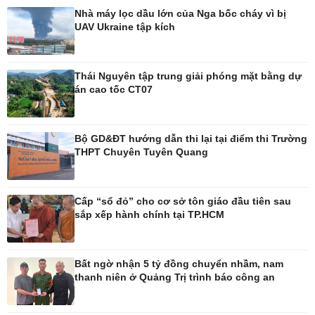
Nhà máy lọc dầu lớn của Nga bốc cháy vì bị
UAV Ukraine tập kích
Pháp luật
Thể thao
Vụ án
Pickleball
Tin nóng
Bóng đá quốc tế
Thái Nguyên tập trung giải phóng mặt bằng dự
Tư vấn luật
Bóng đá Việt Nam
án cao tốc CT07
Thế giới thể thao
Lịch thi đấu bóng đá
eSports
Bộ GD&ĐT hướng dẫn thi lại tại điểm thi Trường
Hậu trường
THPT Chuyên Tuyên Quang
Cấp “sổ đỏ” cho cơ sở tôn giáo đầu tiên sau
sắp xếp hành chính tại TP.HCM
Ô tô - Xe máy
Doanh nghiệp
Ô tô
Thông tin doanh nghiệp
Xe máy
Doanh nghiệp 24h
Bất ngờ nhận 5 tỷ đồng chuyển nhầm, nam
Tư vấn
Doanh nhân
thanh niên ở Quảng Trị trình báo công an
Vì cộng đồng