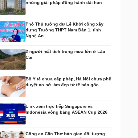
những giải pháp đồng hành dài hạn
huyển đổi số
Nhi khoa
Nam khoa
Làm đẹp - giảm cân
Phó Thủ tướng dự Lễ Khởi công xây
Phòng mạch online
dựng Trường THPT Nam Đàn 1, tỉnh
Ăn sạch sống khỏe
Nghệ An
uân sự - Quốc phòng
ũ khí
2 người mất tích trong mưa lớn ở Lào
Việt Nam
Cai
hân tích
Bộ Y tế chưa cấp phép, Hà Nội chưa phê
duyệt cơ sở làm đẹp từ tế bào gốc
Link xem trực tiếp Singapore vs
Indonesia vòng bảng ASEAN Cup 2026
Công an Cần Thơ bàn giao đối tượng