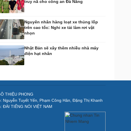
truy nã cho công an Đà Nẵng
Nguyên nhân hàng loạt xe thủng lốp
trên cao tốc: Nghi xe tải làm rơi vật
nhọn
Nhật Bản sẽ xây thêm nhiều nhà máy
điện hạt nhân
NGÔ THIỆU PHONG
p: Nguyễn Tuyết Yến, Phạm Công Hân, Đặng Thị Khanh
n: ĐÀI TIẾNG NÓI VIỆT NAM