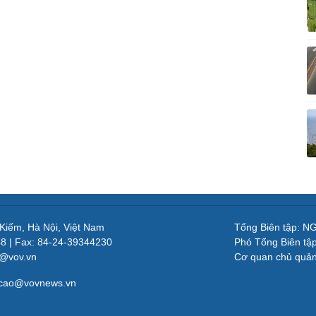
 Kiếm, Hà Nội, Việt Nam
Tổng Biên tập: 
48 | Fax: 84-24-39344230
Phó Tổng Biên tậ
v@vov.vn
Cơ quan chủ quả
gcao@vovnews.vn