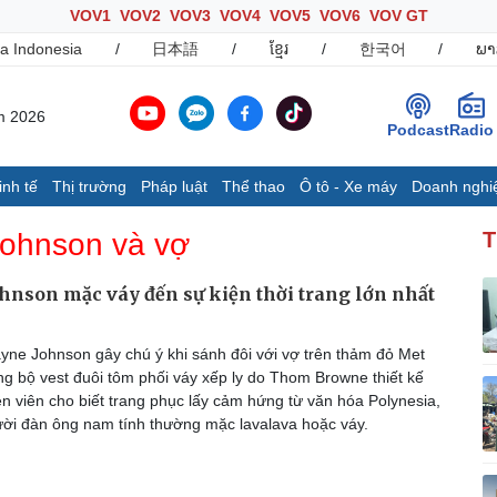
VOV1
VOV2
VOV3
VOV4
VOV5
VOV6
VOV GT
a Indonesia
/
日本語
/
ខ្មែរ
/
한국어
/
ພາ
m 2026
Podcast
Radio
inh tế
Thị trường
Pháp luật
Thể thao
Ô tô - Xe máy
Doanh nghi
Thế giới
Multimedia
K
ohnson và vợ
T
Quan sát
Ảnh
B
Cuộc sống đó đây
Video
K
nson mặc váy đến sự kiện thời trang lớn nhất
Hồ sơ
E-Magazine
Infographic
ne Johnson gây chú ý khi sánh đôi với vợ trên thảm đỏ Met
ng bộ vest đuôi tôm phối váy xếp ly do Thom Browne thiết kế
ễn viên cho biết trang phục lấy cảm hứng từ văn hóa Polynesia,
Ô tô - Xe máy
Doanh nghiệp
C
ời đàn ông nam tính thường mặc lavalava hoặc váy.
Ô tô
Thông tin doanh nghiệp
Xe máy
Doanh nghiệp 24h
Tư vấn
Doanh nhân
T