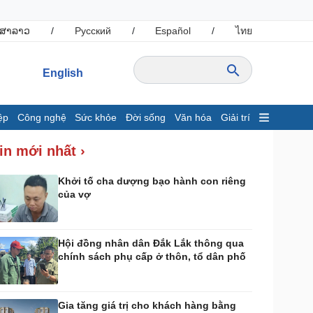
ສາລາວ
/
Русский
/
Español
/
ไทย
English
ệp
Công nghệ
Sức khỏe
Đời sống
Văn hóa
Giải trí
inh tế
Thị trường
in mới nhất ›
ất động sản
Giá vàng
hởi nghiệp
Tiêu dùng
Khởi tố cha dượng bạo hành con riêng
của vợ
Tỷ giá
Chứng khoán
Giá cà phê
Hội đồng nhân dân Đắk Lắk thông qua
chính sách phụ cấp ở thôn, tổ dân phố
ông nghệ
Sức khỏe
Sành điệu
Dinh dưỡng - món ngon
Tin Công nghệ
Cây thuốc
Gia tăng giá trị cho khách hàng bằng
rải nghiệm
Sản phụ khoa