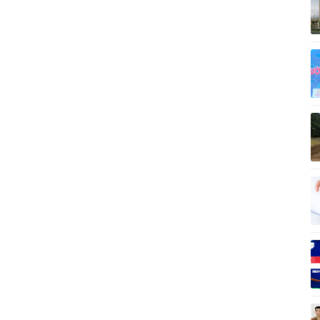
Vì cộng đồng
C
Giải trí
Du lịch
Q
Nghệ sĩ
Tư vấn
V
Thời trang
Săn Tour
Sao Việt
check-in
P