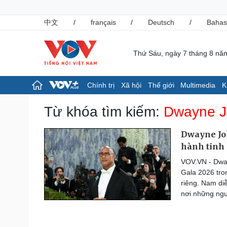
中文
/
français
/
Deutsch
/
Bahas
Thứ Sáu, ngày 7 tháng 8 nă
Chính trị
Xã hội
Thế giới
Multimedia
K
Chính trị
Xã hội
Từ khóa tìm kiếm:
Dwayne J
Đảng
Tin 24h
Tổ chức nhân sự
Giáo dục
Dwayne Joh
Quốc hội
Dự báo thời tiết
hành tinh
Nhận diện sự thật
Dấu ấn VOV
VOV.VN - Dway
Việc làm
Gala 2026 tro
Biển đảo
riêng. Nam di
Pháp luật
Thể thao
nơi những ngư
Vụ án
Pickleball
Tin nóng
Bóng đá quốc tế
Tư vấn luật
Bóng đá Việt Nam