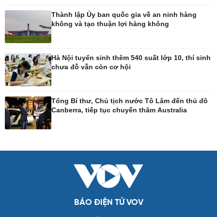
Tư vấn luật
Bóng đá quốc tế
Thành lập Ủy ban quốc gia về an ninh hàng
Thế giới thể thao
không và tạo thuận lợi hàng không
Lịch thi đấu bóng đá
eSports
Hậu trường
Hà Nội tuyển sinh thêm 540 suất lớp 10, thí sinh
chưa đỗ vẫn còn cơ hội
Ô tô - Xe máy
Doanh nghiệp
Ô tô
Thông tin doanh nghiệp
Tổng Bí thư, Chủ tịch nước Tô Lâm đến thủ đô
Xe máy
Doanh nghiệp 24h
Canberra, tiếp tục chuyến thăm Australia
Tư vấn
Doanh nhân
Vì cộng đồng
Công nghệ
Sức khỏe
Sành điệu
Dinh dưỡng - món ngon
Tin Công nghệ
Cây thuốc
Trải nghiệm
Sản phụ khoa
BÁO ĐIỆN TỬ VOV
Chuyển đổi số
Nhi khoa
Nam khoa