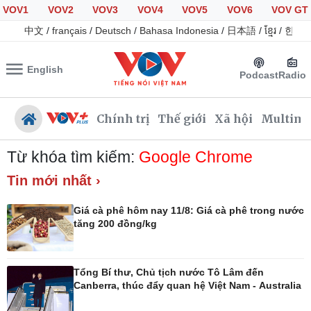
VOV1
VOV2
VOV3
VOV4
VOV5
VOV6
VOV GT
中文
/
français
/
Deutsch
/
Bahasa Indonesia
/
日本語
/
ខ្មែរ
/
한국
English
Podcast
Radio
Chính trị
Thế giới
Xã hội
Multime
Từ khóa tìm kiếm:
Google Chrome
Tin mới nhất ›
Chính trị
Xã hội
Giá cà phê hôm nay 11/8: Giá cà phê trong nước
Đảng
Tin 24h
tăng 200 đồng/kg
Tổ chức nhân sự
Dự báo thời tiết
Quốc hội
Giáo dục
Nhận diện sự thật
Dấu ấn VOV
Tổng Bí thư, Chủ tịch nước Tô Lâm đến
Việc làm
Canberra, thúc đẩy quan hệ Việt Nam - Australia
Biển đảo