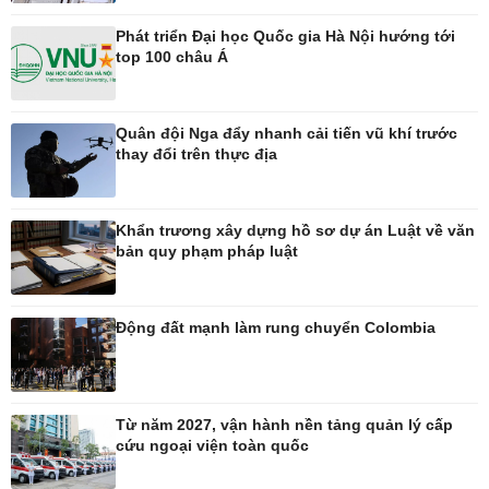
Phát triển Đại học Quốc gia Hà Nội hướng tới
Thế giới
Multimedia
top 100 châu Á
Quan sát
Ảnh
Cuộc sống đó đây
Video
Hồ sơ
E-Magazine
Quân đội Nga đẩy nhanh cải tiến vũ khí trước
Infographic
thay đổi trên thực địa
Kinh tế
Thị trường
Khẩn trương xây dựng hồ sơ dự án Luật về văn
Bất động sản
Tiêu dùng
bản quy phạm pháp luật
Khởi nghiệp
Giá vàng
Tỷ giá
Chứng khoán
Động đất mạnh làm rung chuyển Colombia
Xổ số 3 miền
Giá cà phê
Từ năm 2027, vận hành nền tảng quản lý cấp
Pháp luật
Thể thao
cứu ngoại viện toàn quốc
Vụ án
Pickleball
Tin nóng
Bóng đá Việt Nam