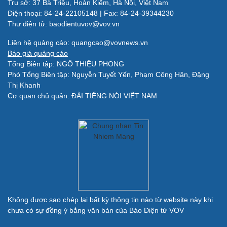
Trụ sở: 37 Bà Triệu, Hoàn Kiếm, Hà Nội, Việt Nam
Làm đẹp - giảm cân
Điện thoại: 84-24-22105148 | Fax: 84-24-39344230
Phòng mạch online
Thư điện tử: baodientuvov@vov.vn
Ăn sạch sống khỏe
Liên hệ quảng cáo: quangcao@vovnews.vn
Báo giá quảng cáo
Đời sống
Văn hóa
Tổng Biên tập: NGÔ THIỆU PHONG
Phó Tổng Biên tập: Nguyễn Tuyết Yến, Phạm Công Hân, Đặng
Nhà đẹp
Sân khấu - Điện ảnh
Thị Khanh
Blog
Văn học
Cơ quan chủ quản: ĐÀI TIẾNG NÓI VIỆT NAM
Tình yêu - Gia đình
Âm nhạc
Di sản
Giải trí
Du lịch
Nghệ sĩ
Tư vấn
Thời trang
Săn Tour
Sao Việt
check-in
Không được sao chép lại bất kỳ thông tin nào từ website này khi
chưa có sự đồng ý bằng văn bản của Báo Điện tử VOV
Quân sự - Quốc phòng
Vũ khí