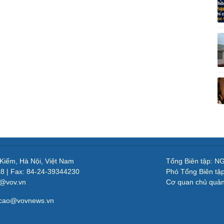
 Kiếm, Hà Nội, Việt Nam
Tổng Biên tập: 
48 | Fax: 84-24-39344230
Phó Tổng Biên tậ
v@vov.vn
Cơ quan chủ quả
gcao@vovnews.vn