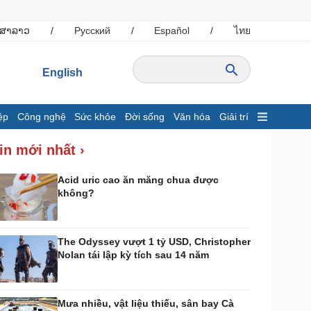
ສາລາວ
/
Русский
/
Español
/
ไทย
English
ệp
Công nghệ
Sức khỏe
Đời sống
Văn hóa
Giải trí
inh tế
Thị trường
in mới nhất ›
ất động sản
Giá vàng
hởi nghiệp
Tiêu dùng
Acid uric cao ăn măng chua được
không?
Tỷ giá
Chứng khoán
Giá cà phê
The Odyssey vượt 1 tỷ USD, Christopher
Nolan tái lập kỳ tích sau 14 năm
ông nghệ
Sức khỏe
Sành điệu
Dinh dưỡng - món ngon
Tin Công nghệ
Cây thuốc
Mưa nhiều, vật liệu thiếu, sân bay Cà
rải nghiệm
Sản phụ khoa