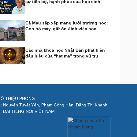
sự tiến bộ, hạnh phúc của học sinh
Cà Mau sắp xếp mạng lưới trường học:
Gọn bộ máy, giữ ổn định việc học
Các nhà khoa học Nhật Bản phát hiện
dấu hiệu của “hạt ma” trong vũ trụ
NGÔ THIỆU PHONG
p: Nguyễn Tuyết Yến, Phạm Công Hân, Đặng Thị Khanh
n: ĐÀI TIẾNG NÓI VIỆT NAM