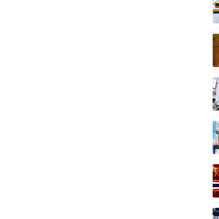
Vì cộng đồng
C
Giải trí
Du lịch
Q
Nghệ sĩ
Tư vấn
V
Thời trang
Săn Tour
Sao Việt
check-in
P