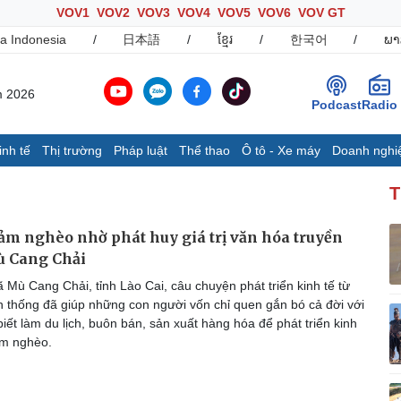
VOV1
VOV2
VOV3
VOV4
VOV5
VOV6
VOV GT
a Indonesia
/
日本語
/
ខ្មែរ
/
한국어
/
ພາ
m 2026
Podcast
Radio
inh tế
Thị trường
Pháp luật
Thể thao
Ô tô - Xe máy
Doanh nghi
Thế giới
Multimedia
K
T
Quan sát
Ảnh
B
Cuộc sống đó đây
Video
K
iảm nghèo nhờ phát huy giá trị văn hóa truyền
Hồ sơ
E-Magazine
ù Cang Chải
Infographic
 Mù Cang Chải, tỉnh Lào Cai, câu chuyện phát triển kinh tế từ
n thống đã giúp những con người vốn chỉ quen gắn bó cả đời với
ết làm du lịch, buôn bán, sản xuất hàng hóa để phát triển kinh
Ô tô - Xe máy
Doanh nghiệp
C
ảm nghèo.
Ô tô
Thông tin doanh nghiệp
Xe máy
Doanh nghiệp 24h
Tư vấn
Doanh nhân
T