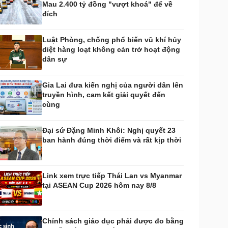
Mau 2.400 tỷ đồng "vượt khoá" để về
huyển đổi số
Nhi khoa
đích
Nam khoa
Làm đẹp - giảm cân
Luật Phòng, chống phổ biến vũ khí hủy
Phòng mạch online
diệt hàng loạt không cản trở hoạt động
Ăn sạch sống khỏe
dân sự
uân sự - Quốc phòng
ũ khí
Gia Lai đưa kiến nghị của người dân lên
Việt Nam
truyền hình, cam kết giải quyết đến
hân tích
cùng
Đại sứ Đặng Minh Khôi: Nghị quyết 23
ban hành đúng thời điểm và rất kịp thời
Link xem trực tiếp Thái Lan vs Myanmar
tại ASEAN Cup 2026 hôm nay 8/8
Chính sách giáo dục phải được đo bằng