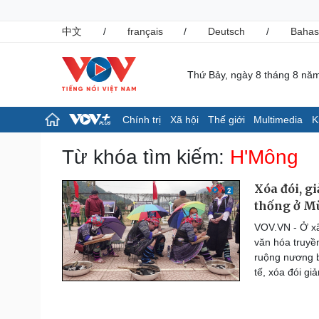
中文
/
français
/
Deutsch
/
Bahas
Thứ Bảy, ngày 8 tháng 8 nă
Chính trị
Xã hội
Thế giới
Multimedia
K
Chính trị
Xã hội
Từ khóa tìm kiếm:
H'Mông
Đảng
Tin 24h
Tổ chức nhân sự
Giáo dục
Xóa đói, g
Quốc hội
Dự báo thời tiết
thống ở M
Nhận diện sự thật
Dấu ấn VOV
VOV.VN - Ở xã
Việc làm
văn hóa truyề
Biển đảo
ruộng nương bi
Pháp luật
Thể thao
tế, xóa đói gi
Vụ án
Pickleball
Tin nóng
Bóng đá quốc tế
Tư vấn luật
Bóng đá Việt Nam