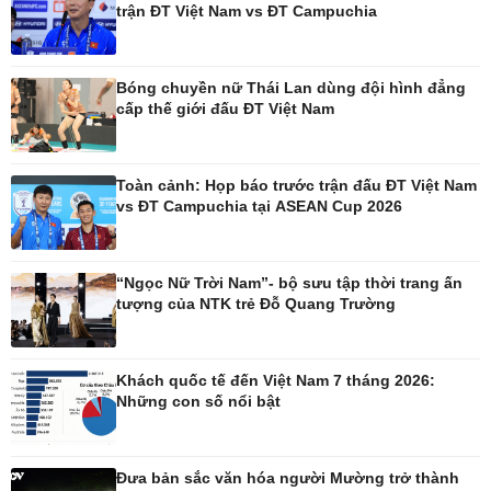
trận ĐT Việt Nam vs ĐT Campuchia
Pháp luật
Thể thao
Vụ án
Pickleball
Bóng chuyền nữ Thái Lan dùng đội hình đẳng
Tin nóng
Bóng đá quốc tế
cấp thế giới đấu ĐT Việt Nam
Tư vấn luật
Bóng đá Việt Nam
Thế giới thể thao
Lịch thi đấu bóng đá
Toàn cảnh: Họp báo trước trận đấu ĐT Việt Nam
eSports
vs ĐT Campuchia tại ASEAN Cup 2026
Hậu trường
“Ngọc Nữ Trời Nam”- bộ sưu tập thời trang ấn
tượng của NTK trẻ Đỗ Quang Trường
Ô tô - Xe máy
Doanh nghiệp
Ô tô
Thông tin doanh nghiệp
Khách quốc tế đến Việt Nam 7 tháng 2026:
Xe máy
Doanh nghiệp 24h
Những con số nổi bật
Tư vấn
Doanh nhân
Vì cộng đồng
Đưa bản sắc văn hóa người Mường trở thành