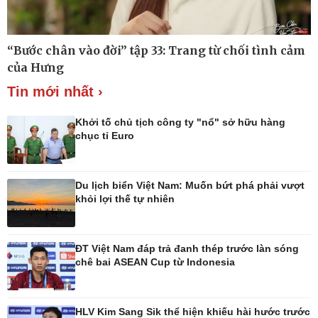
“Bước chân vào đời” tập 33: Trang từ chối tình cảm
Thế giới
Multimedia
của Hưng
Quan sát
Ảnh
Tin mới nhất ›
Cuộc sống đó đây
Video
Hồ sơ
E-Magazine
Infographic
Khởi tố chủ tịch công ty "nổ" sở hữu hàng
chục tỉ Euro
Du lịch biển Việt Nam: Muốn bứt phá phải vượt
Kinh tế
Thị trường
khỏi lợi thế tự nhiên
Bất động sản
Giá vàng
Khởi nghiệp
Tiêu dùng
Tỷ giá
ĐT Việt Nam đáp trả đanh thép trước làn sóng
Chứng khoán
chê bai ASEAN Cup từ Indonesia
Giá cà phê
HLV Kim Sang Sik thể hiện khiếu hài hước trước