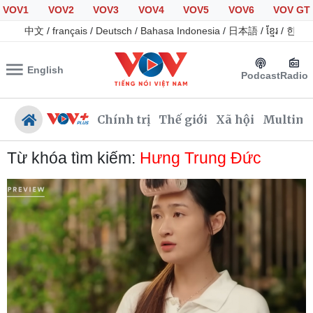
VOV1
VOV2
VOV3
VOV4
VOV5
VOV6
VOV GT
中文
/
français
/
Deutsch
/
Bahasa Indonesia
/
日本語
/
ខ្មែរ
/
한국
English
Podcast
Radio
Chính trị
Thế giới
Xã hội
Multime
Từ khóa tìm kiếm:
Hưng Trung Đức
Chính trị
Xã hội
Đảng
Tin 24h
Tổ chức nhân sự
Giáo dục
Quốc hội
Dự báo thời tiết
Nhận diện sự thật
Dấu ấn VOV
Việc làm
Biển đảo