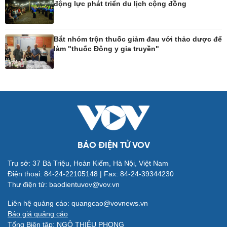
động lực phát triển du lịch cộng đồng
Công nghệ
Sức khỏe
Sành điệu
Dinh dưỡng - món ngon
Bắt nhóm trộn thuốc giảm đau với thảo dược để
làm "thuốc Đông y gia truyền"
Tin Công nghệ
Cây thuốc
Trải nghiệm
Sản phụ khoa
Chuyển đổi số
Nhi khoa
Nam khoa
Làm đẹp - giảm cân
Phòng mạch online
Ăn sạch sống khỏe
BÁO ĐIỆN TỬ VOV
Trụ sở: 37 Bà Triệu, Hoàn Kiếm, Hà Nội, Việt Nam
Đời sống
Văn hóa
Điện thoại: 84-24-22105148 | Fax: 84-24-39344230
Nhà đẹp
Sân khấu - Điện ảnh
Thư điện tử: baodientuvov@vov.vn
Tình yêu - Gia đình
Văn học
Blog
Âm nhạc
Liên hệ quảng cáo: quangcao@vovnews.vn
Di sản
Báo giá quảng cáo
Tổng Biên tập: NGÔ THIỆU PHONG